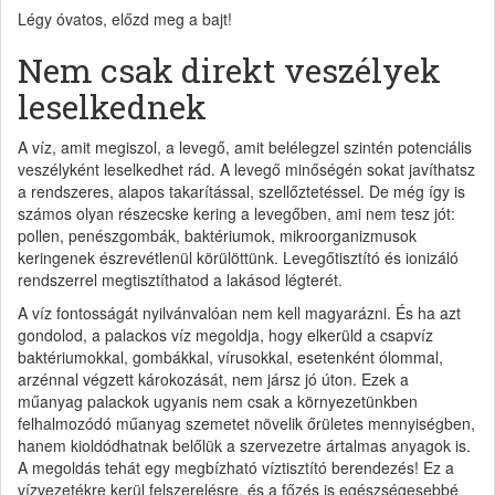
Légy óvatos, előzd meg a bajt!
Nem csak direkt veszélyek
leselkednek
A víz, amit megiszol, a levegő, amit belélegzel szintén potenciális
veszélyként leselkedhet rád. A levegő minőségén sokat javíthatsz
a rendszeres, alapos takarítással, szellőztetéssel. De még így is
számos olyan részecske kering a levegőben, ami nem tesz jót:
pollen, penészgombák, baktériumok, mikroorganizmusok
keringenek észrevétlenül körülöttünk. Levegőtisztító és ionizáló
rendszerrel megtisztíthatod a lakásod légterét.
A víz fontosságát nyilvánvalóan nem kell magyarázni. És ha azt
gondolod, a palackos víz megoldja, hogy elkerüld a csapvíz
baktériumokkal, gombákkal, vírusokkal, esetenként ólommal,
arzénnal végzett károkozását, nem jársz jó úton. Ezek a
műanyag palackok ugyanis nem csak a környezetünkben
felhalmozódó műanyag szemetet növelik őrületes mennyiségben,
hanem kioldódhatnak belőlük a szervezetre ártalmas anyagok is.
A megoldás tehát egy megbízható víztisztító berendezés! Ez a
vízvezetékre kerül felszerelésre, és a főzés is egészségesebbé