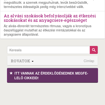
megváltozik: a szemek megpuhulnak, levük besűrűsödik,
természetes édességük pedig még intenzívebbé válik.
Az alvási szokások befolyásolják az étkezési
szokásokat és az anyagcsere-egészséget
Az alvás-ébrenlét természetes ritmusa, vagyis a kronotípus
összefüggést mutathat az étkezési mintázatokkal és az
anyagcsere állapotával.
ROVATOK
Címlap
ITT VANNAK AZ ÉRDEK­LŐDÉ­SEDNEK MEGFE­
LELŐ CIKKEID!