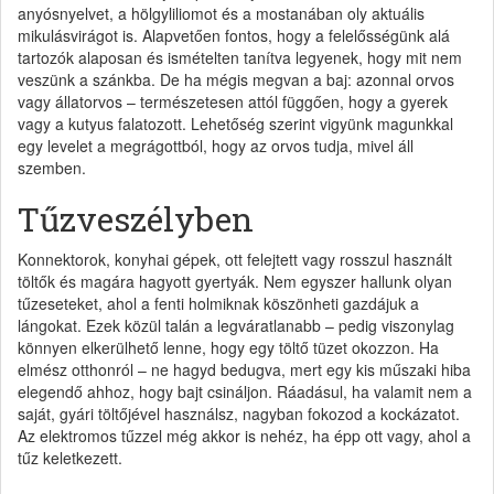
anyósnyelvet, a hölgyliliomot és a mostanában oly aktuális
mikulásvirágot is. Alapvetően fontos, hogy a felelősségünk alá
tartozók alaposan és ismételten tanítva legyenek, hogy mit nem
veszünk a szánkba. De ha mégis megvan a baj: azonnal orvos
vagy állatorvos – természetesen attól függően, hogy a gyerek
vagy a kutyus falatozott. Lehetőség szerint vigyünk magunkkal
egy levelet a megrágottból, hogy az orvos tudja, mivel áll
szemben.
Tűzveszélyben
Konnektorok, konyhai gépek, ott felejtett vagy rosszul használt
töltők és magára hagyott gyertyák. Nem egyszer hallunk olyan
tűzeseteket, ahol a fenti holmiknak köszönheti gazdájuk a
lángokat. Ezek közül talán a legváratlanabb – pedig viszonylag
könnyen elkerülhető lenne, hogy egy töltő tüzet okozzon. Ha
elmész otthonról – ne hagyd bedugva, mert egy kis műszaki hiba
elegendő ahhoz, hogy bajt csináljon. Ráadásul, ha valamit nem a
saját, gyári töltőjével használsz, nagyban fokozod a kockázatot.
Az elektromos tűzzel még akkor is nehéz, ha épp ott vagy, ahol a
tűz keletkezett.