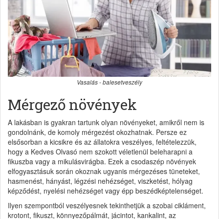
Vasalás - balesetveszély
Mérgező növények
A lakásban is gyakran tartunk olyan növényeket, amikről nem is
gondolnánk, de komoly mérgezést okozhatnak. Persze ez
elsősorban a kicsikre és az állatokra veszélyes, feltételezzük,
hogy a Kedves Olvasó nem szokott véletlenül beleharapni a
fikuszba vagy a mikulásvirágba. Ezek a csodaszép növények
elfogyasztásuk során okoznak ugyanis mérgezéses tüneteket,
hasmenést, hányást, légzési nehézséget, viszketést, hólyag
képződést, nyelési nehézséget vagy épp beszédképtelenséget.
Ilyen szempontból veszélyesnek tekinthetjük a szobai cikláment,
krotont, fikuszt, könnyezőpálmát, jácintot, kankalint, az