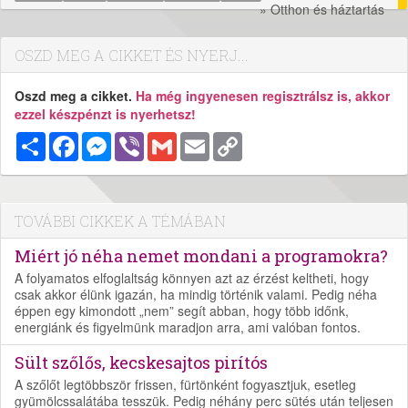
» Otthon és háztartás
OSZD MEG A CIKKET ÉS NYERJ...
Oszd meg a cikket.
Ha még ingyenesen regisztrálsz is, akkor
ezzel készpénzt is nyerhetsz!
Megosztás
Facebook
Messenger
Viber
Gmail
Email
Copy
Link
TOVÁBBI CIKKEK A TÉMÁBAN
Miért jó néha nemet mondani a programokra?
A folyamatos elfoglaltság könnyen azt az érzést keltheti, hogy
csak akkor élünk igazán, ha mindig történik valami. Pedig néha
éppen egy kimondott „nem” segít abban, hogy több időnk,
energiánk és figyelmünk maradjon arra, ami valóban fontos.
Sült szőlős, kecskesajtos pirítós
A szőlőt legtöbbször frissen, fürtönként fogyasztjuk, esetleg
gyümölcssalátába tesszük. Pedig néhány perc sütés után teljesen