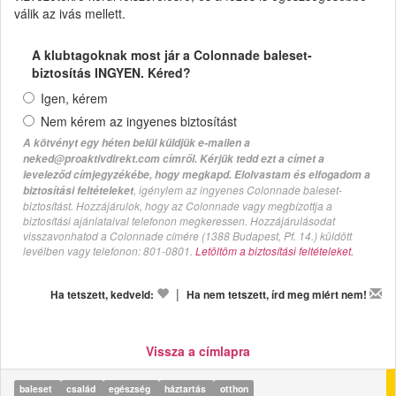
válik az ivás mellett.
A klubtagoknak most jár a Colonnade baleset-
biztosítás INGYEN. Kéred?
Igen, kérem
Nem kérem az ingyenes biztosítást
A kötvényt egy héten belül küldjük e-mailen a
neked@proaktivdirekt.com címről. Kérjük tedd ezt a címet a
leveleződ címjegyzékébe, hogy megkapd. Elolvastam és elfogadom a
, igénylem az ingyenes Colonnade baleset-
biztosítási feltételeket
biztosítást. Hozzájárulok, hogy az Colonnade vagy megbízottja a
biztosítási ajánlataival telefonon megkeressen. Hozzájárulásodat
visszavonhatod a Colonnade címére (1388 Budapest, Pf. 14.) küldött
levélben vagy telefonon: 801-0801.
Letöltöm a biztosítási feltételeket.
|
Ha tetszett, kedveld:
Ha nem tetszett, írd meg miért nem!
Vissza a címlapra
baleset
család
egészség
háztartás
otthon