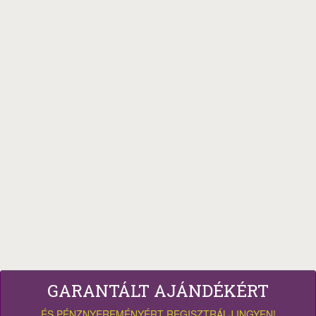
GARANTÁLT AJÁNDÉKÉRT
ÉS PÉNZNYEREMÉNYÉRT REGISZTRÁLJ INGYEN!