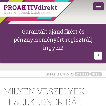
PROAKTIV
direkt
a szerencsések klubja
| 2011 óta
Garantált ajándékért és
pénznyereményért regisztrálj
ingyen!
?
2019.11.23. 18:04:52
11892
321
MILYEN VESZÉLYEK
LESELKEDNEK RÁD