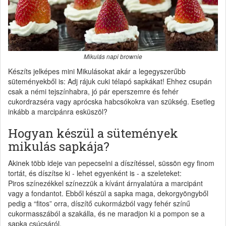
Mikulás napi brownie
Készíts jelképes mini Mikulásokat akár a legegyszerűbb
süteményekből is: Adj rájuk cuki télapó sapkákat! Ehhez csupán
csak a némi tejszínhabra, jó pár eperszemre és fehér
cukordrazséra vagy aprócska habcsókokra van szükség. Esetleg
inkább a marcipánra esküszöl?
Hogyan készül a sütemények
mikulás sapkája?
Akinek több ideje van pepecselni a díszítéssel, süssön egy finom
tortát, és díszítse ki - lehet egyenként is - a szeleteket:
Piros színezékkel színezzük a kívánt árnyalatúra a marcipánt
vagy a fondantot. Ebből készül a sapka maga, dekorgyöngyből
pedig a “fitos” orra, díszítő cukormázból vagy fehér színű
cukormasszából a szakálla, és ne maradjon ki a pompon se a
sapka csúcsáról.