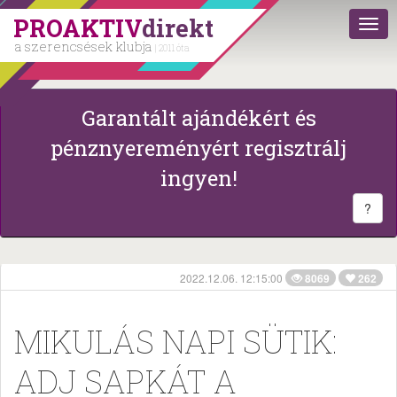
PROAKTIV
direkt
a szerencsések klubja
| 2011 óta
Garantált ajándékért és
pénznyereményért regisztrálj
ingyen!
?
2022.12.06. 12:15:00
8069
262
MIKULÁS NAPI SÜTIK:
ADJ SAPKÁT A