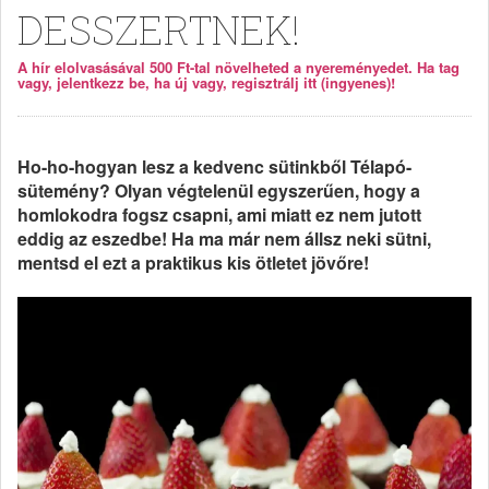
DESSZERTNEK!
A hír elolvasásával 500 Ft-tal növelheted a nyereményedet. Ha tag
vagy, jelentkezz be, ha új vagy, regisztrálj itt (ingyenes)!
Ho-ho-hogyan lesz a kedvenc sütinkből Télapó-
sütemény? Olyan végtelenül egyszerűen, hogy a
homlokodra fogsz csapni, ami miatt ez nem jutott
eddig az eszedbe! Ha ma már nem állsz neki sütni,
mentsd el ezt a praktikus kis ötletet jövőre!