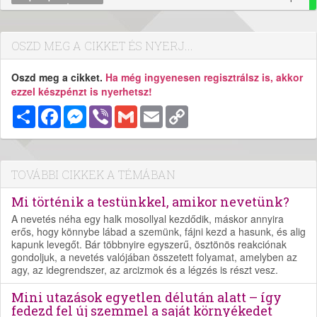
OSZD MEG A CIKKET ÉS NYERJ...
Oszd meg a cikket.
Ha még ingyenesen regisztrálsz is, akkor
ezzel készpénzt is nyerhetsz!
Megosztás
Facebook
Messenger
Viber
Gmail
Email
Copy
Link
TOVÁBBI CIKKEK A TÉMÁBAN
Mi történik a testünkkel, amikor nevetünk?
A nevetés néha egy halk mosollyal kezdődik, máskor annyira
erős, hogy könnybe lábad a szemünk, fájni kezd a hasunk, és alig
kapunk levegőt. Bár többnyire egyszerű, ösztönös reakciónak
gondoljuk, a nevetés valójában összetett folyamat, amelyben az
agy, az idegrendszer, az arcizmok és a légzés is részt vesz.
Mini utazások egyetlen délután alatt – így
fedezd fel új szemmel a saját környékedet