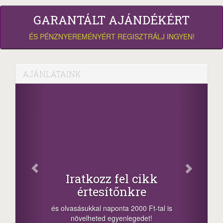
GARANTÁLT AJÁNDÉKÉRT
ÉS PÉNZNYEREMÉNYÉRT REGISZTRÁLJ INGYEN!
AJÁNLATAINK
Face
Oszd meg c
tkozz fel cikk
+1.000.00
rtesítőnkre
-nyeremény növelés j
a sorsolás napján! A c
kkal naponta 2000 Ft-tal is
megosztási lehetőséget.
lheted egyenlegedet!