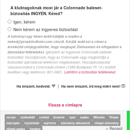
A klubtagoknak most jár a Colonnade baleset-
biztosítás INGYEN. Kéred?
Igen, kérem
Nem kérem az ingyenes biztosítást
A kötvényt egy héten belül küldjük e-mailen a
neked@proaktivdirekt.com címről. Kérjük tedd ezt a címet a
leveleződ címjegyzékébe, hogy megkapd. Elolvastam és elfogadom a
, igénylem az ingyenes Colonnade baleset-
biztosítási feltételeket
biztosítást. Hozzájárulok, hogy az Colonnade vagy megbízottja a
biztosítási ajánlataival telefonon megkeressen. Hozzájárulásodat
visszavonhatod a Colonnade címére (1388 Budapest, Pf. 14.) küldött
levélben vagy telefonon: 801-0801.
Letöltöm a biztosítási feltételeket.
|
Ha tetszett, kedveld:
Ha nem tetszett, írd meg miért nem!
Vissza a címlapra
recept
szabadidő
család
brownie
eper
sapka
Mikulás
Télapó
marcipán
tejszínhab
sajttorta
sütemény dekoráció
télapó sütemény
» Recept
télapó sapka
fondant