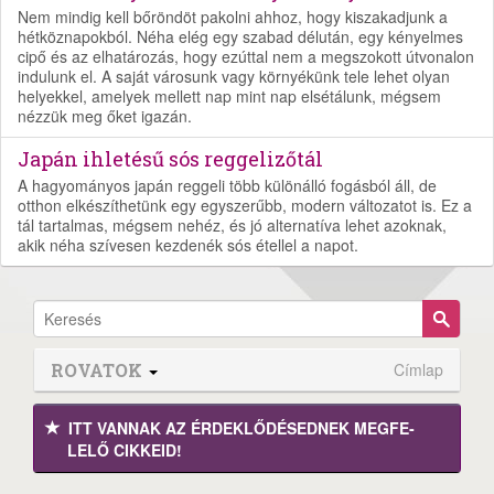
Nem mindig kell bőröndöt pakolni ahhoz, hogy kiszakadjunk a
hétköznapokból. Néha elég egy szabad délután, egy kényelmes
cipő és az elhatározás, hogy ezúttal nem a megszokott útvonalon
indulunk el. A saját városunk vagy környékünk tele lehet olyan
helyekkel, amelyek mellett nap mint nap elsétálunk, mégsem
nézzük meg őket igazán.
Japán ihletésű sós reggelizőtál
A hagyományos japán reggeli több különálló fogásból áll, de
otthon elkészíthetünk egy egyszerűbb, modern változatot is. Ez a
tál tartalmas, mégsem nehéz, és jó alternatíva lehet azoknak,
akik néha szívesen kezdenék sós étellel a napot.
ROVATOK
Címlap
ITT VANNAK AZ ÉRDEK­LŐDÉ­SEDNEK MEGFE­
LELŐ CIKKEID!