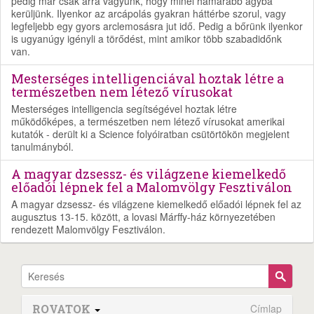
pedig már csak arra vágyunk, hogy minél hamarabb ágyba
kerüljünk. Ilyenkor az arcápolás gyakran háttérbe szorul, vagy
legfeljebb egy gyors arclemosásra jut idő. Pedig a bőrünk ilyenkor
is ugyanúgy igényli a törődést, mint amikor több szabadidőnk
van.
Mesterséges intelligenciával hoztak létre a
természetben nem létező vírusokat
Mesterséges intelligencia segítségével hoztak létre
működőképes, a természetben nem létező vírusokat amerikai
kutatók - derült ki a Science folyóiratban csütörtökön megjelent
tanulmányból.
A magyar dzsessz- és világzene kiemelkedő
előadói lépnek fel a Malomvölgy Fesztiválon
A magyar dzsessz- és világzene kiemelkedő előadói lépnek fel az
augusztus 13-15. között, a lovasi Márffy-ház környezetében
rendezett Malomvölgy Fesztiválon.
ROVATOK
Címlap