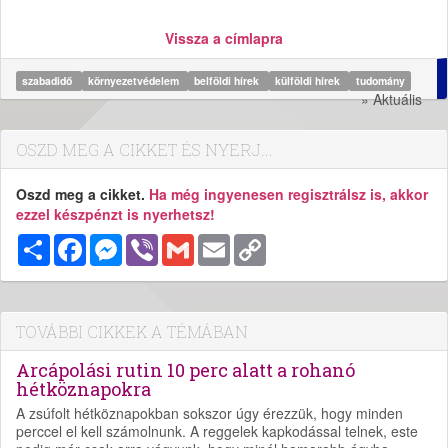
Vissza a címlapra
szabadidő
környezetvédelem
belföldi hírek
külföldi hírek
tudomány
» Aktuális
OSZD MEG A CIKKET ÉS NYERJ...
Oszd meg a cikket.
Ha még ingyenesen regisztrálsz is, akkor
ezzel készpénzt is nyerhetsz!
Megosztás
Facebook
Messenger
Viber
Gmail
Email
Copy
Link
TOVÁBBI CIKKEK A TÉMÁBAN
Arcápolási rutin 10 perc alatt a rohanó
hétköznapokra
A zsúfolt hétköznapokban sokszor úgy érezzük, hogy minden
perccel el kell számolnunk. A reggelek kapkodással telnek, este