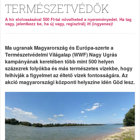
TERMÉSZETVÉDŐK
A hír elolvasásával 500 Ft-tal növelheted a nyereményedet. Ha tag
vagy, jelentkezz be, ha új vagy, regisztrálj itt (ingyenes)!
Ma ugranak Magyarország és Európa-szerte a
Természetvédelmi Világalap (WWF) Nagy Ugrás
kampányának keretében több mint 500 helyen
százezrek folyókba és más természetes vizekbe, hogy
felhívják a figyelmet az éltető vizek fontosságára. Az
akció magyarországi központi helyszíne idén Göd lesz.