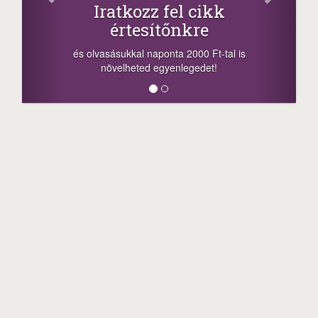
tkozz fel cikk
+1.000.00
rtesítőnkre
-nyeremény növelés j
a sorsolás napján! A c
kkal naponta 2000 Ft-tal is
megosztási lehetőséget.
lheted egyenlegedet!