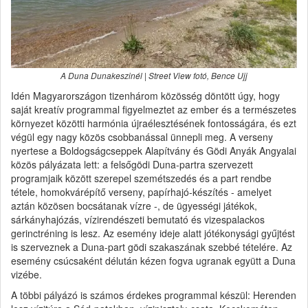
A Duna Dunakeszinél | Street View fotó, Bence Ujj
Idén Magyarországon tizenhárom közösség döntött úgy, hogy
saját kreatív programmal figyelmeztet az ember és a természetes
környezet közötti harmónia újraélesztésének fontosságára, és ezt
végül egy nagy közös csobbanással ünnepli meg. A verseny
nyertese a Boldogságcseppek Alapítvány és Gödi Anyák Angyalai
közös pályázata lett: a felsőgödi Duna-partra szervezett
programjaik között szerepel szemétszedés és a part rendbe
tétele, homokvárépítő verseny, papírhajó-készítés - amelyet
aztán közösen bocsátanak vízre -, de ügyességi játékok,
sárkányhajózás, vízirendészeti bemutató és vizespalackos
gerinctréning is lesz. Az esemény ideje alatt jótékonysági gyűjtést
is szerveznek a Duna-part gödi szakaszának szebbé tételére. Az
esemény csúcsaként délután kézen fogva ugranak együtt a Duna
vizébe.
A többi pályázó is számos érdekes programmal készül: Herenden