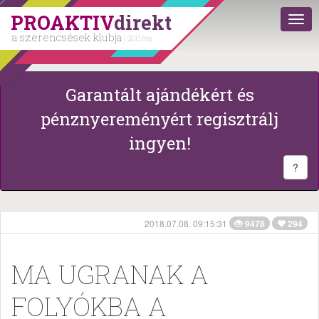
PROAKTIV
direkt
a szerencsések klubja
| 2011 óta
Garantált ajándékért és
pénznyereményért regisztrálj
ingyen!
?
2018.07.08. 09:15:31
9478
294
MA UGRANAK A
FOLYÓKBA A