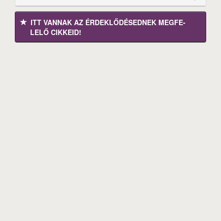
ITT VANNAK AZ ÉRDEK­LŐDÉ­SEDNEK MEGFE­
LELŐ CIKKEID!