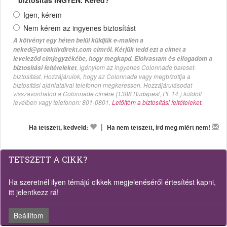
Igen, kérem
Nem kérem az ingyenes biztosítást
A kötvényt egy héten belül küldjük e-mailen a
neked@proaktivdirekt.com címről. Kérjük tedd ezt a címet a
leveleződ címjegyzékébe, hogy megkapd. Elolvastam és elfogadom a
, igénylem az ingyenes Colonnade baleset-
biztosítási feltételeket
biztosítást. Hozzájárulok, hogy az Colonnade vagy megbízottja a
biztosítási ajánlataival telefonon megkeressen. Hozzájárulásodat
visszavonhatod a Colonnade címére (1388 Budapest, Pf. 14.) küldött
levélben vagy telefonon: 801-0801.
Letöltöm a biztosítási feltételeket.
|
Ha tetszett, kedveld:
Ha nem tetszett, írd meg miért nem!
TETSZETT A CIKK?
Ha szeretnél ilyen témájú cikkek megjelenéséről értesítést kapni,
itt jelentkezz rá!
Beállítom