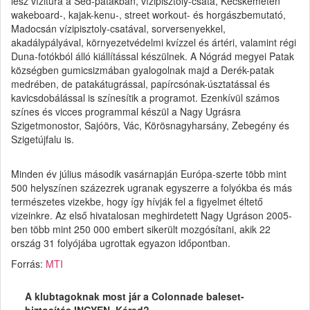
lesz vízitúra a Séd-patakban, vízipisztoly-csata, Kecskeméten
wakeboard-, kajak-kenu-, street workout- és horgászbemutató,
Madocsán vízipisztoly-csatával, sorversenyekkel,
akadálypályával, környezetvédelmi kvízzel és ártéri, valamint régi
Duna-fotókból álló kiállítással készülnek. A Nógrád megyei Patak
községben gumicsizmában gyalogolnak majd a Derék-patak
medrében, de patakátugrással, papírcsónak-úsztatással és
kavicsdobálással is színesítik a programot. Ezenkívül számos
színes és vicces programmal készül a Nagy Ugrásra
Szigetmonostor, Sajóörs, Vác, Körösnagyharsány, Zebegény és
Szigetújfalu is.
Minden év július második vasárnapján Európa-szerte több mint
500 helyszínen százezrek ugranak egyszerre a folyókba és más
természetes vizekbe, hogy így hívják fel a figyelmet éltető
vizeinkre. Az első hivatalosan meghirdetett Nagy Ugráson 2005-
ben több mint 250 000 embert sikerült mozgósítani, akik 22
ország 31 folyójába ugrottak egyazon időpontban.
Forrás:
MTI
A klubtagoknak most jár a Colonnade baleset-
biztosítás INGYEN. Kéred?