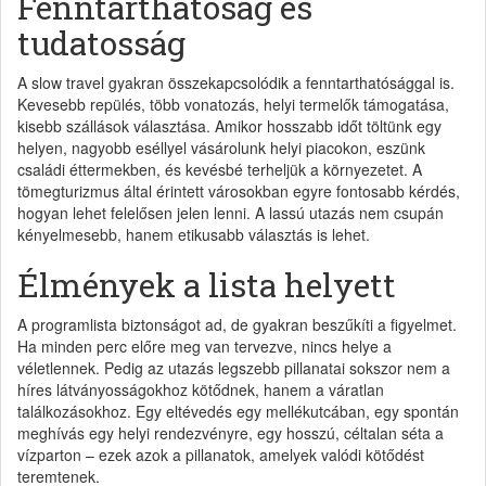
Fenntarthatóság és
tudatosság
A slow travel gyakran összekapcsolódik a fenntarthatósággal is.
Kevesebb repülés, több vonatozás, helyi termelők támogatása,
kisebb szállások választása. Amikor hosszabb időt töltünk egy
helyen, nagyobb eséllyel vásárolunk helyi piacokon, eszünk
családi éttermekben, és kevésbé terheljük a környezetet. A
tömegturizmus által érintett városokban egyre fontosabb kérdés,
hogyan lehet felelősen jelen lenni. A lassú utazás nem csupán
kényelmesebb, hanem etikusabb választás is lehet.
Élmények a lista helyett
A programlista biztonságot ad, de gyakran beszűkíti a figyelmet.
Ha minden perc előre meg van tervezve, nincs helye a
véletlennek. Pedig az utazás legszebb pillanatai sokszor nem a
híres látványosságokhoz kötődnek, hanem a váratlan
találkozásokhoz. Egy eltévedés egy mellékutcában, egy spontán
meghívás egy helyi rendezvényre, egy hosszú, céltalan séta a
vízparton – ezek azok a pillanatok, amelyek valódi kötődést
teremtenek.