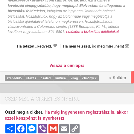
neked@proaktivdirekt.com címről. Kérjük tedd ezt a címet a
leveleződ címjegyzékébe, hogy megkapd. Elolvastam és elfogadom a
, igénylem az ingyenes Colonnade baleset-
biztosítási feltételeket
biztosítást. Hozzájárulok, hogy az Colonnade vagy megbízottja a
biztosítási ajánlataival telefonon megkeressen. Hozzájárulásodat
visszavonhatod a Colonnade címére (1388 Budapest, Pf. 14.) küldött
levélben vagy telefonon: 801-0801.
Letöltöm a biztosítási feltételeket.
|
Ha tetszett, kedveld:
Ha nem tetszett, írd meg miért nem!
Vissza a címlapra
» Kultúra
szabadidő
utazás
család
kultúra
világ
élmények
OSZD MEG A CIKKET ÉS NYERJ...
Oszd meg a cikket.
Ha még ingyenesen regisztrálsz is, akkor
ezzel készpénzt is nyerhetsz!
Megosztás
Facebook
Messenger
Viber
Gmail
Email
Copy
Link