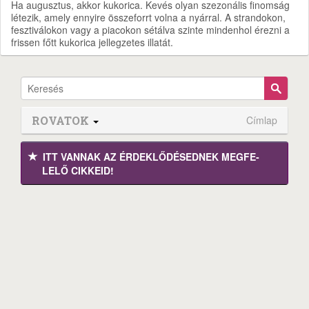
Ha augusztus, akkor kukorica. Kevés olyan szezonális finomság
létezik, amely ennyire összeforrt volna a nyárral. A strandokon,
fesztiválokon vagy a piacokon sétálva szinte mindenhol érezni a
frissen főtt kukorica jellegzetes illatát.
ROVATOK
Címlap
ITT VANNAK AZ ÉRDEK­LŐDÉ­SEDNEK MEGFE­
LELŐ CIKKEID!