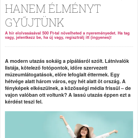
HANEM ÉLMÉNYT
GYŰJTÜNK
A hír elolvasásával 500 Ft-tal növelheted a nyereményedet. Ha tag
vagy, jelentkezz be, ha új vagy, regisztrálj itt (ingyenes)!
A modern utazás sokáig a pipálásról szólt. Látnivalók
listája, kötelező fotópontok, időre szervezett
múzeumlátogatások, előre lefoglalt éttermek. Egy
hétvége alatt három város, egy hét alatt öt ország. A
fényképek elkészülnek, a közösségi média frissül – de
vajon valóban ott voltunk? A lassú utazás éppen ezt a
kérdést teszi fel.