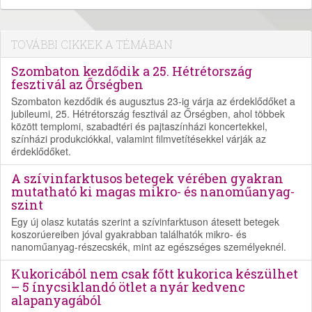
TOVÁBBI CIKKEK A TÉMÁBAN
Szombaton kezdődik a 25. Hétrétország
fesztivál az Őrségben
Szombaton kezdődik és augusztus 23-ig várja az érdeklődőket a
jubileumi, 25. Hétrétország fesztivál az Őrségben, ahol többek
között templomi, szabadtéri és pajtaszínházi koncertekkel,
színházi produkciókkal, valamint filmvetítésekkel várják az
érdeklődőket.
A szívinfarktusos betegek vérében gyakran
mutatható ki magas mikro- és nanoműanyag-
szint
Egy új olasz kutatás szerint a szívinfarktuson átesett betegek
koszorúereiben jóval gyakrabban találhatók mikro- és
nanoműanyag-részecskék, mint az egészséges személyeknél.
Kukoricából nem csak főtt kukorica készülhet
– 5 ínycsiklandó ötlet a nyár kedvenc
alapanyagából