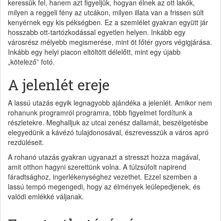
keressük fel, hanem azt figyeljük, hogyan élnek az ott lakók,
milyen a reggeli fény az utcákon, milyen illata van a frissen sült
kenyérnek egy kis pékségben. Ez a szemlélet gyakran együtt jár
hosszabb ott-tartózkodással egyetlen helyen. Inkább egy
városrész mélyebb megismerése, mint öt főtér gyors végigjárása.
Inkább egy helyi piacon eltöltött délelőtt, mint egy újabb
„kötelező” fotó.
A jelenlét ereje
A lassú utazás egyik legnagyobb ajándéka a jelenlét. Amikor nem
rohanunk programról programra, több figyelmet fordítunk a
részletekre. Meghalljuk az utcai zenész dallamát, beszélgetésbe
elegyedünk a kávézó tulajdonosával, észrevesszük a város apró
rezdüléseit.
A rohanó utazás gyakran ugyanazt a stresszt hozza magával,
amit otthon hagyni szerettünk volna. A túlzsúfolt napirend
fáradtsághoz, ingerlékenységhez vezethet. Ezzel szemben a
lassú tempó megengedi, hogy az élmények leülepedjenek, és
valódi emlékké váljanak.