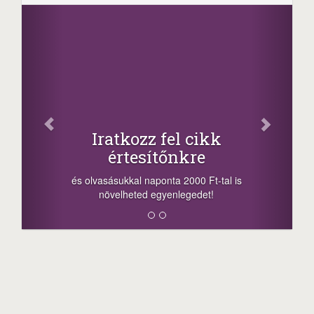
Facebook
Oszd meg cikkeinket
+1.000.000 Ft...
-nyeremény növelés jár a szerencsésnek
a sorsolás napján! A cikkek alján találsz
megosztási lehetőséget. Lájkolj is minket!