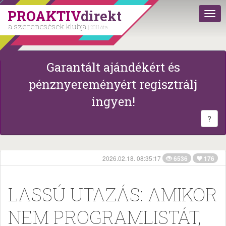
PROAKTIV
direkt
a szerencsések klubja
| 2011 óta
Garantált ajándékért és
pénznyereményért regisztrálj
ingyen!
?
2026.02.18. 08:35:17
6536
176
LASSÚ UTAZÁS: AMIKOR
NEM PROGRAMLISTÁT,