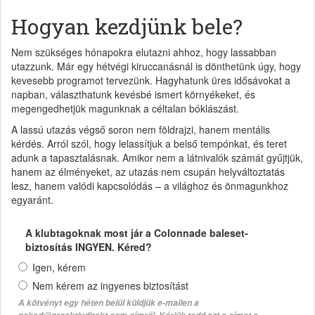
Hogyan kezdjünk bele?
Nem szükséges hónapokra elutazni ahhoz, hogy lassabban
utazzunk. Már egy hétvégi kiruccanásnál is dönthetünk úgy, hogy
kevesebb programot tervezünk. Hagyhatunk üres idősávokat a
napban, választhatunk kevésbé ismert környékeket, és
megengedhetjük magunknak a céltalan bóklászást.
A lassú utazás végső soron nem földrajzi, hanem mentális
kérdés. Arról szól, hogy lelassítjuk a belső tempónkat, és teret
adunk a tapasztalásnak. Amikor nem a látnivalók számát gyűjtjük,
hanem az élményeket, az utazás nem csupán helyváltoztatás
lesz, hanem valódi kapcsolódás – a világhoz és önmagunkhoz
egyaránt.
A klubtagoknak most jár a Colonnade baleset-
biztosítás INGYEN. Kéred?
Igen, kérem
Nem kérem az ingyenes biztosítást
A kötvényt egy héten belül küldjük e-mailen a