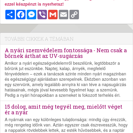
ezzel készpénzt is nyerhetsz!
Megosztás
Facebook
Messenger
Viber
Gmail
Email
Copy
Link
TOVÁBBI CIKKEK A TÉMÁBAN
A nyári szemvédelem fontossága - Nem csak a
bőrnek árthat az UV-sugárzás
Amikor a nyári egészségvédelemről beszélünk, legtöbbször a
bőrünk jut eszünkbe. Naptej, kalap, árnyék, megfelelő
fényvédelem – ezek a tanácsok szinte minden nyári magazinban
és egészségügyi ajánlásban szerepelnek. Eközben azonban van
egy szervünk, amely legalább annyira ki van téve a napsugárzás
hatásainak, mégis jóval kevesebb figyelmet kap: a szemünk.
Pedig a nyári hónapokban a szemeket is fokozott terhelés éri.
15 dolog, amit még tegyél meg, mielőtt véget
ér a nyár
A nyárnak van egy különleges tulajdonsága: mindig úgy érezzük,
még rengeteg időnk van. Aztán egyszer csak észrevesszük, hogy
a nappalok rövidebbek lettek, az esték hűvösebbek, és a naptár