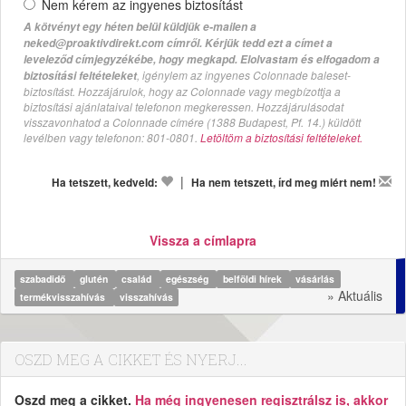
Nem kérem az ingyenes biztosítást
A kötvényt egy héten belül küldjük e-mailen a
neked@proaktivdirekt.com címről. Kérjük tedd ezt a címet a
leveleződ címjegyzékébe, hogy megkapd. Elolvastam és elfogadom a
, igénylem az ingyenes Colonnade baleset-
biztosítási feltételeket
biztosítást. Hozzájárulok, hogy az Colonnade vagy megbízottja a
biztosítási ajánlataival telefonon megkeressen. Hozzájárulásodat
visszavonhatod a Colonnade címére (1388 Budapest, Pf. 14.) küldött
levélben vagy telefonon: 801-0801.
Letöltöm a biztosítási feltételeket.
|
Ha tetszett, kedveld:
Ha nem tetszett, írd meg miért nem!
Vissza a címlapra
szabadidő
glutén
család
egészség
belföldi hírek
vásárlás
» Aktuális
termékvisszahívás
visszahívás
OSZD MEG A CIKKET ÉS NYERJ...
Oszd meg a cikket.
Ha még ingyenesen regisztrálsz is, akkor