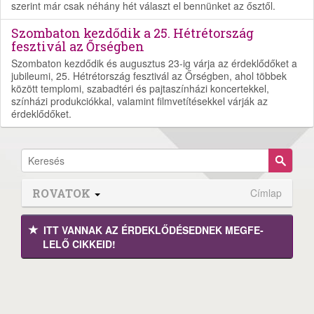
szerint már csak néhány hét választ el bennünket az ősztől.
Szombaton kezdődik a 25. Hétrétország
fesztivál az Őrségben
Szombaton kezdődik és augusztus 23-ig várja az érdeklődőket a
jubileumi, 25. Hétrétország fesztivál az Őrségben, ahol többek
között templomi, szabadtéri és pajtaszínházi koncertekkel,
színházi produkciókkal, valamint filmvetítésekkel várják az
érdeklődőket.
ROVATOK
Címlap
ITT VANNAK AZ ÉRDEK­LŐDÉ­SEDNEK MEGFE­
LELŐ CIKKEID!