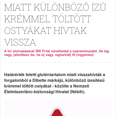
MIATT KÜLÖNBÖZŐ ÍZŰ
KRÉMMEL TÖLTÖTT
OSTYÁKAT HÍVTAK
VISSZA
A hír elolvasásával 500 Ft-tal növelheted a nyereményedet. Ha tag
vagy, jelentkezz be, ha új vagy, regisztrálj itt (ingyenes)!
Határérték feletti gluténtartalom miatt visszahívták a
forgalomból a Dibette márkájú, különböző ízesítésű
krémmel töltött ostyákat - közölte a Nemzeti
Élelmiszerlánc-biztonsági Hivatal (Nébih).