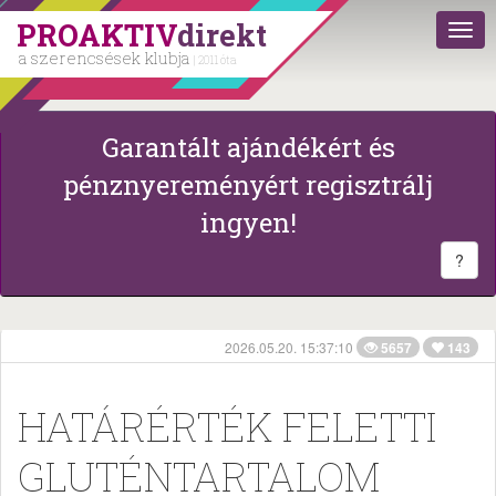
PROAKTIV
direkt
a szerencsések klubja
| 2011 óta
Garantált ajándékért és
pénznyereményért regisztrálj
ingyen!
?
2026.05.20. 15:37:10
5657
143
HATÁRÉRTÉK FELETTI
GLUTÉNTARTALOM