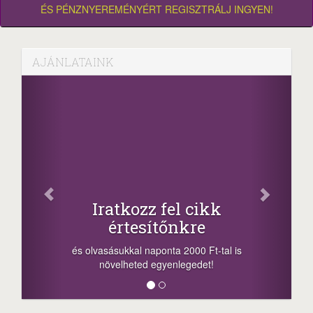
ÉS PÉNZNYEREMÉNYÉRT REGISZTRÁLJ INGYEN!
AJÁNLATAINK
Oszd 
Iratkozz fel cikk
+1
értesítőnkre
-nyeremény nö
a sorsolás na
 olvasásukkal naponta 2000 Ft-tal is
megosztási leh
növelheted egyenlegedet!