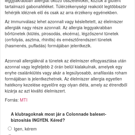
leggyakrabban allergiát okozó összetevőket, köztük a glutént
tartalmazó gabonaféléket. Túlérzékenységi reakciót legtöbbször
fehérjék idéznek elő és csak az arra érzékeny egyénekben.
Az immunválasz lehet azonnali vagy késleltetett, az élelmiszer
allergiák nagy része azonnali. Az allergia leggyakrabban
bőrtünetek (kiütés, pirosodás, ekcéma), légzőszervi tünetek
(orrfolyás, asztma, rhinitis) és emésztőrendszeri tünetek
(hasmenés, puffadás) formájában jelentkezik.
Azonnali allergiáknál a tünetek az élelmiszer elfogyasztása után
azonnal vagy legfeljebb 2 órán belül kialakulnak, amelyek egy
enyhe csalánkiütés vagy akár a legsúlyosabb, anafilaxiás roham
formájában is jelentkezhetnek. Az élelmiszer allergia egyetlen
hatékony kezelése egyelőre egy olyan diéta, amely az étrendből
kizárja az azt kiváltó élelmiszert.
Forrás:
MTI
A klubtagoknak most jár a Colonnade baleset-
biztosítás INGYEN. Kéred?
Igen, kérem