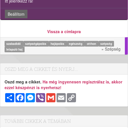
itt jelentkezz rá!
Beállítom
Vissza a címlapra
szabadidő
szépségápolás
hajápolás
egészség
otthon
szépség
» Szépség
lelapuló haj
OSZD MEG A CIKKET ÉS NYERJ...
Oszd meg a cikket.
Ha még ingyenesen regisztrálsz is, akkor
ezzel készpénzt is nyerhetsz!
Megosztás
Facebook
Messenger
Viber
Gmail
Email
Copy
Link
TOVÁBBI CIKKEK A TÉMÁBAN