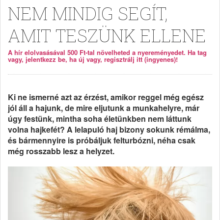
NEM MINDIG SEGÍT,
AMIT TESZÜNK ELLENE
A hír elolvasásával 500 Ft-tal növelheted a nyereményedet. Ha tag
vagy, jelentkezz be, ha új vagy, regisztrálj itt (ingyenes)!
Ki ne ismerné azt az érzést, amikor reggel még egész
jól áll a hajunk, de mire eljutunk a munkahelyre, már
úgy festünk, mintha soha életünkben nem láttunk
volna hajkefét? A lelapuló haj bizony sokunk rémálma,
és bármennyire is próbáljuk felturbózni, néha csak
még rosszabb lesz a helyzet.