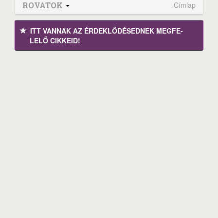
ROVATOK
Címlap
ITT VANNAK AZ ÉRDEK­LŐDÉ­SEDNEK MEGFE­
LELŐ CIKKEID!