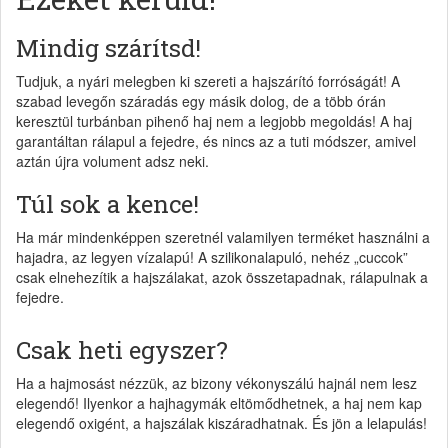
Mindig szárítsd!
Tudjuk, a nyári melegben ki szereti a hajszárító forróságát! A
szabad levegőn száradás egy másik dolog, de a több órán
keresztül turbánban pihenő haj nem a legjobb megoldás! A haj
garantáltan rálapul a fejedre, és nincs az a tuti módszer, amivel
aztán újra volument adsz neki.
Túl sok a kence!
Ha már mindenképpen szeretnél valamilyen terméket használni a
hajadra, az legyen vízalapú! A szilikonalapuló, nehéz „cuccok”
csak elnehezítik a hajszálakat, azok összetapadnak, rálapulnak a
fejedre.
Csak heti egyszer?
Ha a hajmosást nézzük, az bizony vékonyszálú hajnál nem lesz
elegendő! Ilyenkor a hajhagymák eltömődhetnek, a haj nem kap
elegendő oxigént, a hajszálak kiszáradhatnak. És jön a lelapulás!