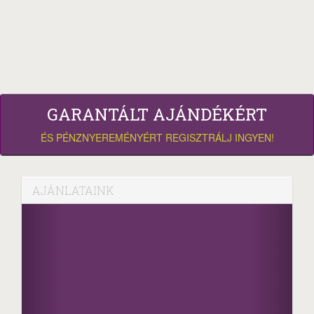
GARANTÁLT AJÁNDÉKÉRT
ÉS PÉNZNYEREMÉNYÉRT REGISZTRÁLJ INGYEN!
AJÁNLATAINK
Face