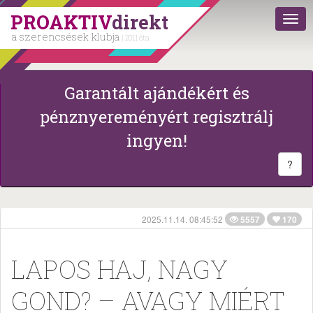
PROAKTIV
direkt
a szerencsések klubja
| 2011 óta
Garantált ajándékért és
pénznyereményért regisztrálj
ingyen!
?
2025.11.14. 08:45:52
5557
170
LAPOS HAJ, NAGY
GOND? – AVAGY MIÉRT