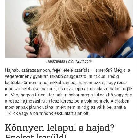
Hajszárítás Fotó: 123rf.com
Hajhab, szárazsampon, fejjel lefelé szárítás – ismerős? Mégis, a
végeredmény gyakran inkább csüggesztő, mint dús. Pedig
legtöbbször nem a hajunkkal van baj, hanem azzal, hogy rossz
módszereket alkalmazunk, és ezzel épp az ellenkező hatást érjük
el. Van, hogy a túl sok termék, máskor meg a túl sok hő vagy épp
a rossz hajmosási rutin tesz keresztbe a volumennek. A cikkben
most annak járunk utána, miért nem mindig az válik be, amit a
TikTok vagy a barátnőnk eskü alatt ajánlott.
Könnyen lelapul a hajad?
Ezeket kerüld!