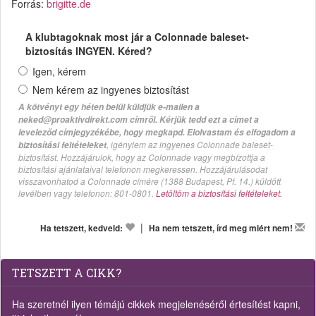
Forrás:
brigitte.de
A klubtagoknak most jár a Colonnade baleset-
biztosítás INGYEN. Kéred?
Igen, kérem
Nem kérem az ingyenes biztosítást
A kötvényt egy héten belül küldjük e-mailen a
neked@proaktivdirekt.com címről. Kérjük tedd ezt a címet a
leveleződ címjegyzékébe, hogy megkapd. Elolvastam és elfogadom a
, igénylem az ingyenes Colonnade baleset-
biztosítási feltételeket
biztosítást. Hozzájárulok, hogy az Colonnade vagy megbízottja a
biztosítási ajánlataival telefonon megkeressen. Hozzájárulásodat
visszavonhatod a Colonnade címére (1388 Budapest, Pf. 14.) küldött
levélben vagy telefonon: 801-0801.
Letöltöm a biztosítási feltételeket.
|
Ha tetszett, kedveld:
Ha nem tetszett, írd meg miért nem!
TETSZETT A CIKK?
Ha szeretnél ilyen témájú cikkek megjelenéséről értesítést kapni,