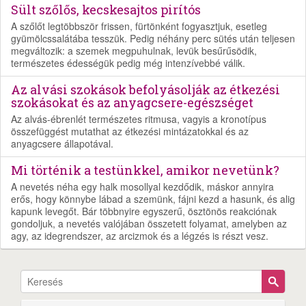
Sült szőlős, kecskesajtos pirítós
A szőlőt legtöbbször frissen, fürtönként fogyasztjuk, esetleg
gyümölcssalátába tesszük. Pedig néhány perc sütés után teljesen
megváltozik: a szemek megpuhulnak, levük besűrűsödik,
természetes édességük pedig még intenzívebbé válik.
Az alvási szokások befolyásolják az étkezési
szokásokat és az anyagcsere-egészséget
Az alvás-ébrenlét természetes ritmusa, vagyis a kronotípus
összefüggést mutathat az étkezési mintázatokkal és az
anyagcsere állapotával.
Mi történik a testünkkel, amikor nevetünk?
A nevetés néha egy halk mosollyal kezdődik, máskor annyira
erős, hogy könnybe lábad a szemünk, fájni kezd a hasunk, és alig
kapunk levegőt. Bár többnyire egyszerű, ösztönös reakciónak
gondoljuk, a nevetés valójában összetett folyamat, amelyben az
agy, az idegrendszer, az arcizmok és a légzés is részt vesz.