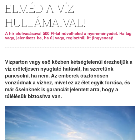
ELMÉD A VÍZ
HULLÁMAIVAL!
A hír elolvasásával 500 Ft-tal növelheted a nyereményedet. Ha tag
vagy, jelentkezz be, ha új vagy, regisztrálj itt (ingyenes)!
Vízparton vagy eső közben kétségtelenül érezhetjük a
víz erőteljesen nyugtató hatását, ha szeretünk
pancsolni, ha nem. Az emberek ösztönösen
vonzódnak a vízhez, mivel ez az élet egyik forrása, és
már őseinknek is garanciát jelentett arra, hogy a
túlélésük biztosítva van.