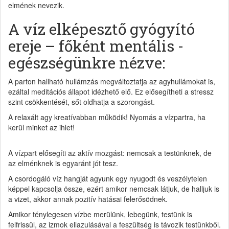
elmének nevezik.
A víz elképesztő gyógyító
ereje – főként mentális -
egészségünkre nézve:
A parton hallható hullámzás megváltoztatja az agyhullámokat is,
ezáltal meditációs állapot idézhető elő. Ez elősegítheti a stressz
szint csökkentését, sőt oldhatja a szorongást.
A relaxált agy kreatívabban működik! Nyomás a vízpartra, ha
kerül minket az ihlet!
A vízpart elősegíti az aktív mozgást: nemcsak a testünknek, de
az elménknek is egyaránt jót tesz.
A csordogáló víz hangját agyunk egy nyugodt és veszélytelen
képpel kapcsolja össze, ezért amikor nemcsak látjuk, de halljuk is
a vizet, akkor annak pozitív hatásai felerősödnek.
Amikor ténylegesen vízbe merülünk, lebegünk, testünk is
felfrissül, az izmok ellazulásával a feszültség is távozik testünkből.