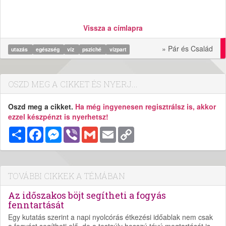
Vissza a címlapra
» Pár és Család
utazás
egészség
víz
psziché
vízpart
OSZD MEG A CIKKET ÉS NYERJ...
Oszd meg a cikket.
Ha még ingyenesen regisztrálsz is, akkor
ezzel készpénzt is nyerhetsz!
Megosztás
Facebook
Messenger
Viber
Gmail
Email
Copy
Link
TOVÁBBI CIKKEK A TÉMÁBAN
Az időszakos böjt segítheti a fogyás
fenntartását
Egy kutatás szerint a napi nyolcórás étkezési időablak nem csak
a fogyást segítheti elő, de a testsúly hosszú távú megtartását is