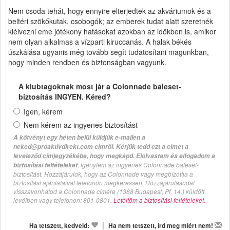
Nem csoda tehát, hogy ennyire elterjedtek az akváriumok és a
beltéri szökőkutak, csobogók; az emberek tudat alatt szeretnék
kiélvezni eme jótékony hatásokat azokban az időkben is, amikor
nem olyan alkalmas a vízparti kiruccanás. A halak békés
úszkálása ugyanis még tovább segít tudatosítani magunkban,
hogy minden rendben és biztonságban vagyunk.
A klubtagoknak most jár a Colonnade baleset-
biztosítás INGYEN. Kéred?
Igen, kérem
Nem kérem az ingyenes biztosítást
A kötvényt egy héten belül küldjük e-mailen a
neked@proaktivdirekt.com címről. Kérjük tedd ezt a címet a
leveleződ címjegyzékébe, hogy megkapd. Elolvastam és elfogadom a
, igénylem az ingyenes Colonnade baleset-
biztosítási feltételeket
biztosítást. Hozzájárulok, hogy az Colonnade vagy megbízottja a
biztosítási ajánlataival telefonon megkeressen. Hozzájárulásodat
visszavonhatod a Colonnade címére (1388 Budapest, Pf. 14.) küldött
levélben vagy telefonon: 801-0801.
Letöltöm a biztosítási feltételeket.
|
Ha tetszett, kedveld:
Ha nem tetszett, írd meg miért nem!