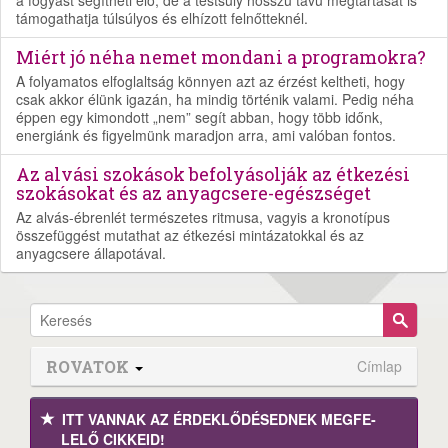
támogathatja túlsúlyos és elhízott felnőtteknél.
Miért jó néha nemet mondani a programokra?
A folyamatos elfoglaltság könnyen azt az érzést keltheti, hogy
csak akkor élünk igazán, ha mindig történik valami. Pedig néha
éppen egy kimondott „nem” segít abban, hogy több időnk,
energiánk és figyelmünk maradjon arra, ami valóban fontos.
Az alvási szokások befolyásolják az étkezési
szokásokat és az anyagcsere-egészséget
Az alvás-ébrenlét természetes ritmusa, vagyis a kronotípus
összefüggést mutathat az étkezési mintázatokkal és az
anyagcsere állapotával.
ROVATOK
Címlap
ITT VANNAK AZ ÉRDEK­LŐDÉ­SEDNEK MEGFE­
LELŐ CIKKEID!