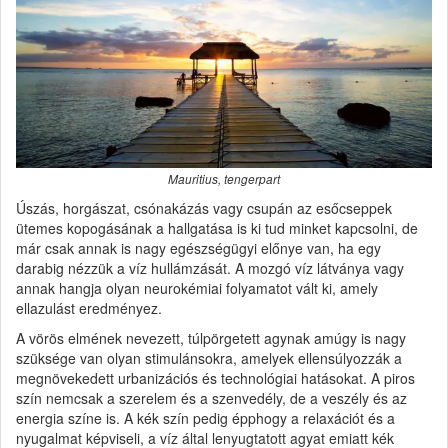
Mauritius, tengerpart
Úszás, horgászat, csónakázás vagy csupán az esőcseppek
ütemes kopogásának a hallgatása is ki tud minket kapcsolni, de
már csak annak is nagy egészségügyi előnye van, ha egy
darabig nézzük a víz hullámzását. A mozgó víz látványa vagy
annak hangja olyan neurokémiai folyamatot vált ki, amely
ellazulást eredményez.
A vörös elmének nevezett, túlpörgetett agynak amúgy is nagy
szüksége van olyan stimulánsokra, amelyek ellensúlyozzák a
megnövekedett urbanizációs és technológiai hatásokat. A piros
szín nemcsak a szerelem és a szenvedély, de a veszély és az
energia színe is. A kék szín pedig épphogy a relaxációt és a
nyugalmat képviseli, a víz által lenyugtatott agyat emiatt kék