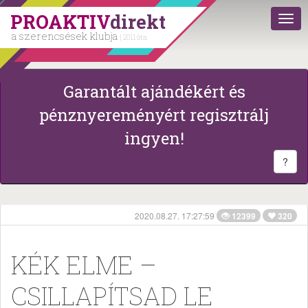
PROAKTIV
direkt
a szerencsések klubja
| 2011 óta
Garantált ajándékért és
pénznyereményért regisztrálj
ingyen!
?
2020.08.27. 17:27:59
12399
320
KÉK ELME –
CSILLAPÍTSAD LE