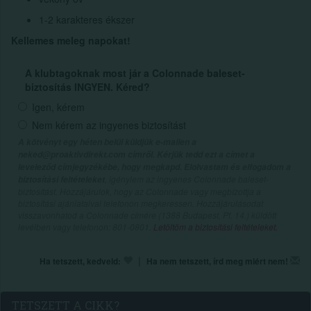
1-2 karakteres ékszer
Kellemes meleg napokat!
A klubtagoknak most jár a Colonnade baleset-
biztosítás INGYEN. Kéred?
Igen, kérem
Nem kérem az ingyenes biztosítást
A kötvényt egy héten belül küldjük e-mailen a
neked@proaktivdirekt.com címről. Kérjük tedd ezt a címet a
leveleződ címjegyzékébe, hogy megkapd. Elolvastam és elfogadom a
, igénylem az ingyenes Colonnade baleset-
biztosítási feltételeket
biztosítást. Hozzájárulok, hogy az Colonnade vagy megbízottja a
biztosítási ajánlataival telefonon megkeressen. Hozzájárulásodat
visszavonhatod a Colonnade címére (1388 Budapest, Pf. 14.) küldött
levélben vagy telefonon: 801-0801.
Letöltöm a biztosítási feltételeket.
|
Ha tetszett, kedveld:
Ha nem tetszett, írd meg miért nem!
TETSZETT A CIKK?