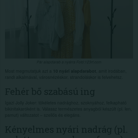
Pár alapdarab a nyárra Fotó:123rf.com
Most megmutatjuk azt a
10 nyári alapdarabot
, amit irodában,
randi alkalmával, városnézéskor, strandoláskor is felvehetsz.
Fehér bő szabású ing
Igazi Jolly Joker: tökéletes nadrághoz, szoknyához, felkapható
bikinitakaróként is. Válassz természetes anyagból készült (pl. len,
pamut) változatot – szellős és elegáns.
Kényelmes nyári nadrág (pl.