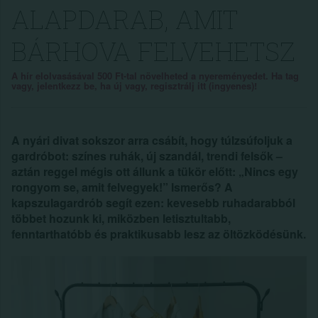
ALAPDARAB, AMIT
BÁRHOVA FELVEHETSZ
A hír elolvasásával 500 Ft-tal növelheted a nyereményedet. Ha tag
vagy, jelentkezz be, ha új vagy, regisztrálj itt (ingyenes)!
A nyári divat sokszor arra csábít, hogy túlzsúfoljuk a
gardróbot: színes ruhák, új szandál, trendi felsők –
aztán reggel mégis ott állunk a tükör előtt: „Nincs egy
rongyom se, amit felvegyek!” Ismerős? A
kapszulagardrób segít ezen: kevesebb ruhadarabból
többet hozunk ki, miközben letisztultabb,
fenntarthatóbb és praktikusabb lesz az öltözködésünk.