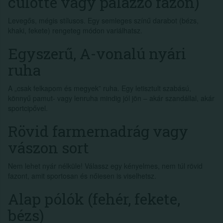
culotte vagy palazzo fazon)
Levegős, mégis stílusos. Egy semleges színű darabot (bézs,
khaki, fekete) rengeteg módon variálhatsz.
Egyszerű, A-vonalú nyári
ruha
A „csak felkapom és megyek” ruha. Egy letisztult szabású,
könnyű pamut- vagy lenruha mindig jól jön – akár szandállal, akár
sportcipővel.
Rövid farmernadrág vagy
vászon sort
Nem lehet nyár nélküle! Válassz egy kényelmes, nem túl rövid
fazont, amit sportosan és nőiesen is viselhetsz.
Alap pólók (fehér, fekete,
bézs)