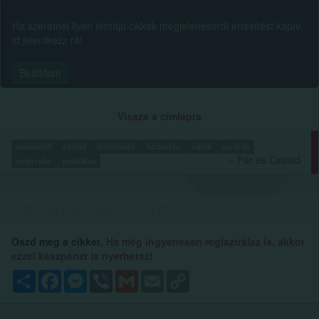
Ha szeretnél ilyen témájú cikkek megjelenéséről értesítést kapni,
itt jelentkezz rá!
Beállítom
Vissza a címlapra
szabadidő
család
öltözködés
háztartás
ruhák
gardrób
» Pár és Család
nyári ruha
praktikus
OSZD MEG A CIKKET ÉS NYERJ...
Oszd meg a cikket.
Ha még ingyenesen regisztrálsz is, akkor
ezzel készpénzt is nyerhetsz!
Megosztás
Facebook
Messenger
Viber
Gmail
Email
Copy
Link