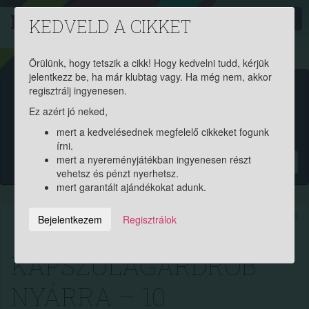
PROAKTIV
direkt
KEDVELD A CIKKET
a szerencsések klubja
| 2011 óta
Örülünk, hogy tetszik a cikk! Hogy kedvelni tudd, kérjük
jelentkezz be, ha már klubtag vagy. Ha még nem, akkor
Garantált ajándékért és
regisztrálj ingyenesen.
Ez azért jó neked,
pénznyereményért regisztrálj
mert a kedvelésednek megfelelő cikkeket fogunk
ingyen!
írni.
mert a nyereményjátékban ingyenesen részt
?
vehetsz és pénzt nyerhetsz.
mert garantált ajándékokat adunk.
2025.06.03. 08:32:29
7208
202
Bejelentkezem
Regisztrálok
KAPSZULAGARDRÓB
NYÁRRA – 10