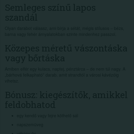
Semleges színű lapos
szandál
Olyan darabot válassz, ami bírja a sétát, mégis stílusos – bézs,
barna vagy fehér árnyalatokban szinte mindenhez passzol.
Közepes méretű vászontáska
vagy bőrtáska
Amiben elfér egy kulacs, naptej, pénztárca – de nem túl nagy. A
„bárhová felkapható” darab, amit strandtól a városi kávézóig
vihetsz.
Bónusz: kiegészítők, amikkel
feldobhatod
egy kendő vagy fejre köthető sál
napszemüveg
vékony öv