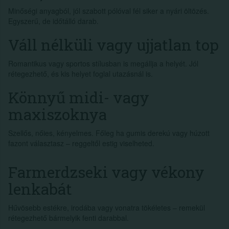
Minőségi anyagból, jól szabott pólóval fél siker a nyári öltözés.
Egyszerű, de időtálló darab.
Váll nélküli vagy ujjatlan top
Romantikus vagy sportos stílusban is megállja a helyét. Jól
rétegezhető, és kis helyet foglal utazásnál is.
Könnyű midi- vagy
maxiszoknya
Szellős, nőies, kényelmes. Főleg ha gumis derekú vagy húzott
fazont választasz – reggeltől estig viselheted.
Farmerdzseki vagy vékony
lenkabát
Hűvösebb estékre, irodába vagy vonatra tökéletes – remekül
rétegezhető bármelyik fenti darabbal.