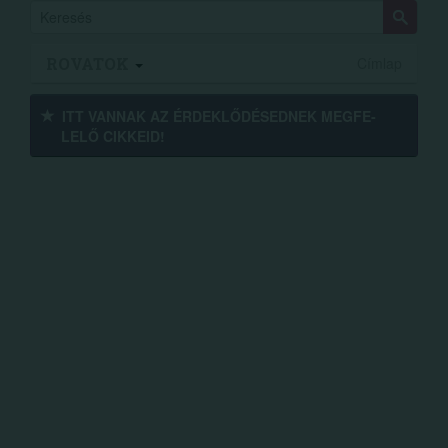
ROVATOK
Címlap
ITT VANNAK AZ ÉRDEK­LŐDÉ­SEDNEK MEGFE­
LELŐ CIKKEID!