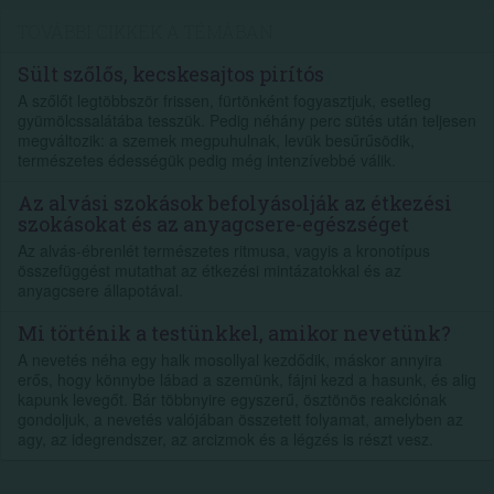
TOVÁBBI CIKKEK A TÉMÁBAN
Sült szőlős, kecskesajtos pirítós
A szőlőt legtöbbször frissen, fürtönként fogyasztjuk, esetleg
gyümölcssalátába tesszük. Pedig néhány perc sütés után teljesen
megváltozik: a szemek megpuhulnak, levük besűrűsödik,
természetes édességük pedig még intenzívebbé válik.
Az alvási szokások befolyásolják az étkezési
szokásokat és az anyagcsere-egészséget
Az alvás-ébrenlét természetes ritmusa, vagyis a kronotípus
összefüggést mutathat az étkezési mintázatokkal és az
anyagcsere állapotával.
Mi történik a testünkkel, amikor nevetünk?
A nevetés néha egy halk mosollyal kezdődik, máskor annyira
erős, hogy könnybe lábad a szemünk, fájni kezd a hasunk, és alig
kapunk levegőt. Bár többnyire egyszerű, ösztönös reakciónak
gondoljuk, a nevetés valójában összetett folyamat, amelyben az
agy, az idegrendszer, az arcizmok és a légzés is részt vesz.