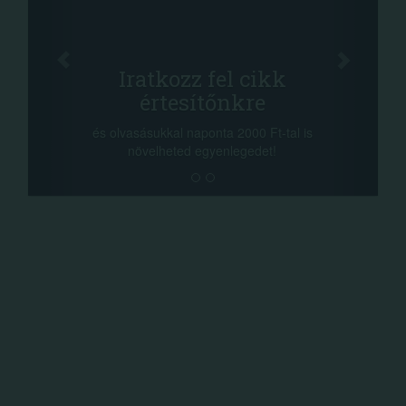
Facebook
Oszd meg cikkeinket
+1.000.000 Ft...
-nyeremény növelés jár a szerencsésnek
a sorsolás napján! A cikkek alján találsz
megosztási lehetőséget. Lájkolj is minket!