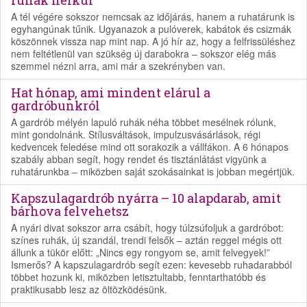
ruhák nélkül
A tél végére sokszor nemcsak az időjárás, hanem a ruhatárunk is
egyhangúnak tűnik. Ugyanazok a pulóverek, kabátok és csizmák
köszönnek vissza nap mint nap. A jó hír az, hogy a felfrissüléshez
nem feltétlenül van szükség új darabokra – sokszor elég más
szemmel nézni arra, ami már a szekrényben van.
Hat hónap, ami mindent elárul a
gardróbunkról
A gardrób mélyén lapuló ruhák néha többet mesélnek rólunk,
mint gondolnánk. Stílusváltások, impulzusvásárlások, régi
kedvencek feledése mind ott sorakozik a vállfákon. A 6 hónapos
szabály abban segít, hogy rendet és tisztánlátást vigyünk a
ruhatárunkba – miközben saját szokásainkat is jobban megértjük.
Kapszulagardrób nyárra – 10 alapdarab, amit
bárhova felvehetsz
A nyári divat sokszor arra csábít, hogy túlzsúfoljuk a gardróbot:
színes ruhák, új szandál, trendi felsők – aztán reggel mégis ott
állunk a tükör előtt: „Nincs egy rongyom se, amit felvegyek!”
Ismerős? A kapszulagardrób segít ezen: kevesebb ruhadarabból
többet hozunk ki, miközben letisztultabb, fenntarthatóbb és
praktikusabb lesz az öltözködésünk.