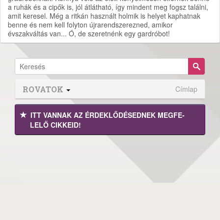
a ruhák és a cipők is, jól átlátható, így mindent meg fogsz találni,
amit keresel. Még a ritkán használt holmik is helyet kaphatnak
benne és nem kell folyton újrarendszerezned, amikor
évszakváltás van... Ó, de szeretnénk egy gardróbot!
ROVATOK
Címlap
ITT VANNAK AZ ÉRDEK­LŐDÉ­SEDNEK MEGFE­
LELŐ CIKKEID!