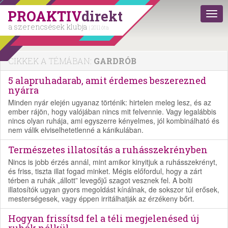
PROAKTIV
direkt
a szerencsések klubja
| 2011 óta
CIKKEK A TÉMÁBAN:
GARDRÓB
5 alapruhadarab, amit érdemes beszerezned
nyárra
Minden nyár elején ugyanaz történik: hirtelen meleg lesz, és az
ember rájön, hogy valójában nincs mit felvennie. Vagy legalábbis
nincs olyan ruhája, ami egyszerre kényelmes, jól kombinálható és
nem válik elviselhetetlenné a kánikulában.
Természetes illatosítás a ruhásszekrényben
Nincs is jobb érzés annál, mint amikor kinyitjuk a ruhásszekrényt,
és friss, tiszta illat fogad minket. Mégis előfordul, hogy a zárt
térben a ruhák „állott” levegőjű szagot vesznek fel. A bolti
illatosítók ugyan gyors megoldást kínálnak, de sokszor túl erősek,
mesterségesek, vagy éppen irritálhatják az érzékeny bőrt.
Hogyan frissítsd fel a téli megjelenésed új