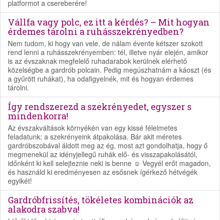
platformot a csereberére!
Vállfa vagy polc, ez itt a kérdés? – Mit hogyan
érdemes tárolni a ruhásszekrényedben?
Nem tudom, ki hogy van vele, de nálam évente kétszer szokott
rend lenni a ruhásszekrényemben: tél, illetve nyár elején, amikor
is az évszaknak megfelelő ruhadarabok kerülnek elérhető
közelségbe a gardrób polcain. Pedig megúszhatnám a káoszt (és
a gyűrött ruhákat), ha odafigyelnék, mit és hogyan érdemes
tárolni.
Így rendszerezd a szekrényedet, egyszer s
mindenkorra!
Az évszakváltások környékén van egy kissé félelmetes
feladatunk: a szekrényeink átpakolása. Bár akit méretes
gardróbszobával áldott meg az ég, most azt gondolhatja, hogy ő
megmenekül az idényjellegű ruhák elő- és visszapakolásától,
időnként ki kell selejteznie neki is benne ☺ Vegyél erőt magadon,
és használd ki eredményesen az esősnek ígérkező hétvégék
egyikét!
Gardróbfrissítés, tökéletes kombinációk az
alakodra szabva!