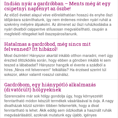
Indián nyár a gardróbban – Ments még át egy
csipetnyi napfényt az őszbe!
Az előző éveket alapul véve előreláthatóan hosszú és enyhe őszi
időjárásra számíthatunk, így nem érdemes minden nyári ruhát a
szekrény mélyére átpakolni. Az átmenet az őszi ruházkodásba a
nyári divatból csippentve stílusosan megvalósítható, csupán a
megfelelő rétegeket kell összepárosítanunk.
Hatalmas a gardróbod, még sincs mit
felvenned? Itt hibázol!
Most őszintén! Hányszor akartál inkább otthon maradni, mert úgy
érezted öltözködés során, hogy ebben a göncben inkább ki sem
teszed a lábabadat? Hányszor hangzik el évente a szádból a
híres „Nincs mit felvennem!” felkiáltás? Ha érzésed szerint túl
sokszor, akkor valamit rosszul csinálsz.
Gardróbom, egy hiánypótló alkalmazás
(divatőrült) hölgyeknek
Szerencsére már sok hölgy gondolja úgy, hogy környezetét
fenntartható módon készült termékek vásárlásával is óvja. A nagy
divatházak közül szintén többen felismerték, hogy a divat
fenntartható is lehet. Akik eddig sem ódzkodtak a használt ruhák
megvásárlásától, azoknak mutatunk egy újabb, igényes