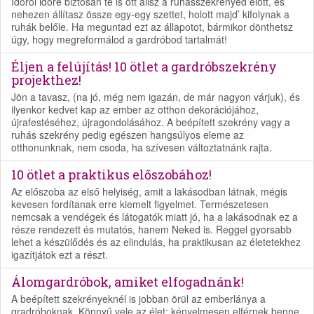
Időről időre biztosan te is ott állsz a ruhásszekrényed előtt, és
nehezen állítasz össze egy-egy szettet, holott majd’ kifolynak a
ruhák belőle. Ha meguntad ezt az állapotot, bármikor dönthetsz
úgy, hogy megreformálod a gardróbod tartalmát!
Éljen a felújítás! 10 ötlet a gardróbszekrény
projekthez!
Jön a tavasz, (na jó, még nem igazán, de már nagyon várjuk), és
ilyenkor kedvet kap az ember az otthon dekorációjához,
újrafestéséhez, újragondolásához. A beépített szekrény vagy a
ruhás szekrény pedig egészen hangsúlyos eleme az
otthonunknak, nem csoda, ha szívesen változtatnánk rajta.
10 ötlet a praktikus előszobához!
Az előszoba az első helyiség, amit a lakásodban látnak, mégis
kevesen fordítanak erre kiemelt figyelmet. Természetesen
nemcsak a vendégek és látogatók miatt jó, ha a lakásodnak ez a
része rendezett és mutatós, hanem Neked is. Reggel gyorsabb
lehet a készülődés és az elindulás, ha praktikusan az életetekhez
igazítjátok ezt a részt.
Álomgardróbok, amiket elfogadnánk!
A beépített szekrényeknél is jobban örül az emberlánya a
gradróboknak. Könnyű vele az élet: kényelmesen elférnek benne