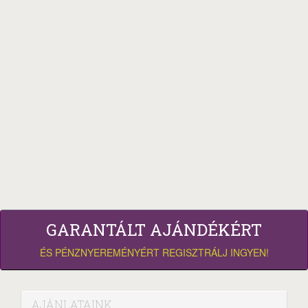
GARANTÁLT AJÁNDÉKÉRT
ÉS PÉNZNYEREMÉNYÉRT REGISZTRÁLJ INGYEN!
AJÁNLATAINK