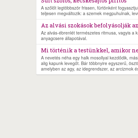
Sült szőlős, kecskesajtos pirítós
A szőlőt legtöbbször frissen, fürtönként fogyaszt
teljesen megváltozik: a szemek megpuhulnak, lev
Az alvási szokások befolyásolják a
Az alvás-ébrenlét természetes ritmusa, vagyis a 
anyagcsere állapotával.
Mi történik a testünkkel, amikor 
A nevetés néha egy halk mosollyal kezdődik, más
alig kapunk levegőt. Bár többnyire egyszerű, öszt
amelyben az agy, az idegrendszer, az arcizmok és 