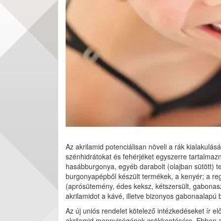
Az akrilamid potenciálisan növeli a rák kialakul
szénhidrátokat és fehérjéket egyszerre tartalmazn
hasábburgonya, egyéb darabolt (olajban sütött) t
burgonyapépből készült termékek, a kenyér; a reg
(aprósütemény, édes keksz, kétszersült, gabonasz
akrilamidot a kávé, illetve bizonyos gabonaalapú b
Az új uniós rendelet kötelező intézkedéseket ír el
akrilamid mennyiségének csökkentésére. Ebben a 