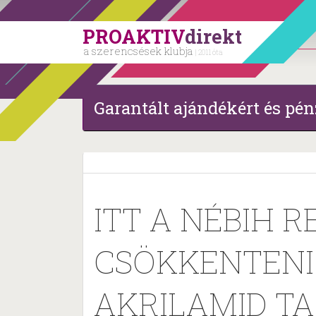
PROAKTIV
direkt
a szerencsések klubja
| 2011 óta
Garantált ajándékért és pén
ITT A NÉBIH 
CSÖKKENTENI 
AKRILAMID T