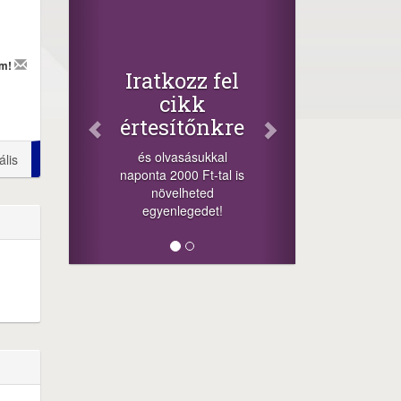
Facebo
Oszd me
cikkeink
+1.000.000 F
em!
Iratkozz fel
-nyeremény növe
cikk
a szerencsésn
értesítőnkre
sorsolás napj
cikkek alján ta
és olvasásukkal
ális
megosztás
naponta 2000 Ft-tal is
lehetőséget. Láj
növelheted
minket!
egyenlegedet!