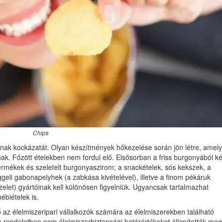
Chips
ásának kockázatát. Olyan készítmények hőkezelése során jön létre, amel
ak. Főzött ételekben nem fordul elő. Elsősorban a friss burgonyából ké
ermékek és szeletelt burgonyaszirom; a snackételek, sós kekszek, a
geli gabonapelyhek (a zabkása kivételével), illetve a finom pékáruk
elet) gyártóinak kell különösen figyelniük. Ugyancsak tartalmazhat
ébiételek is.
ő az élelmiszeripari vállalkozók számára az élelmiszerekben található
rendeletben nem élelmiszerbiztonsági határértékeket állapították meg