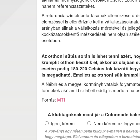
hanem referenciaszinteket.
A referenciaszintek betartásának ellenőrzése ér
elemzéssel is ellenőriznie kell a vállalkozásoknak
arányban állnak a vállalkozás méretével és jellegé
kockázatcsökkentő intézkedések nem olyan szélesk
esetében.
Az otthoni sütés során is lehet tenni azért, h
krumplit otthon készítik el, akkor az olajban 
esetén pedig 180-220 Celsius fok közötti leg
is megadható. Emellett az otthoni sült krumpli 
A Nébih és a megyei kormányhivatalok folyamatosan
termékek akrilamid szintjeit eddig is mérte a ható
Forrás:
MTI
A klubtagoknak most jár a Colonnade bale
Igen, kérem
Nem kérem az ingyenes 
A kötvényt egy héten belül küldjük e-mailen a neked@
hogy megkapd. Elolvastam és elfogadom a biztosítási 