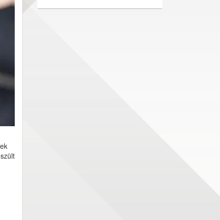
yek
szült
,