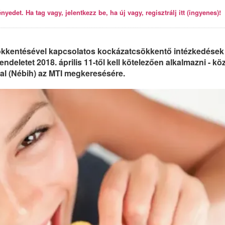
yedet. Ha tag vagy, jelentkezz be, ha új vagy, regisztrálj itt (ingyenes)!
sökkentésével kapcsolatos kockázatcsökkentő intézkedések
ndeletet 2018. április 11-től kell kötelezően alkalmazni - kö
tal (Nébih) az MTI megkeresésére.