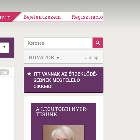
zin
Bejelentkezem
Regisztráció
?
ROVATOK
Címlap
308
ITT VANNAK AZ ÉRDEK­LŐDÉ­
SEDNEK MEGFE­LELŐ
CIKKEID!
A LEG­U­TÓB­BI NYER­
TE­SÜNK