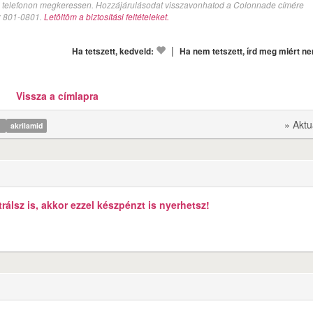
val telefonon megkeressen. Hozzájárulásodat visszavonhatod a Colonnade címére
n: 801-0801.
Letöltöm a biztosítási feltételeket.
|
Ha tetszett, kedveld:
Ha nem tetszett, írd meg miért n
Vissza a címlapra
» Aktu
k
akrilamid
álsz is, akkor ezzel készpénzt is nyerhetsz!