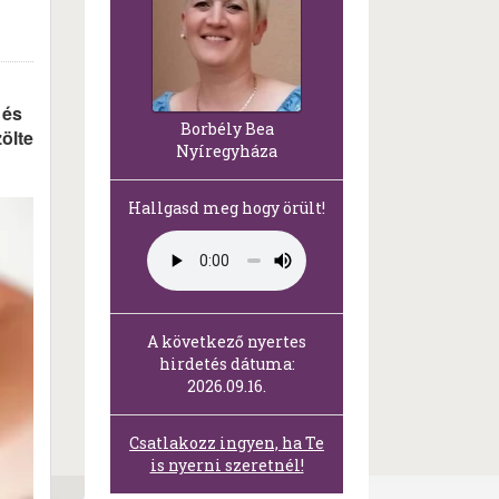
 és
Borbély Bea
zölte
Nyíregyháza
Hallgasd meg hogy örült!
A következő nyertes
hirdetés dátuma:
2026.09.16.
Csatlakozz ingyen, ha Te
is nyerni szeretnél!