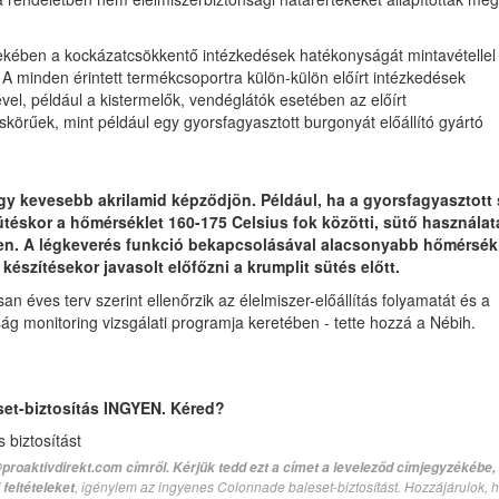
dekében a kockázatcsökkentő intézkedések hatékonyságát mintavétellel
. A minden érintett termékcsoportra külön-külön előírt intézkedések
vel, például a kistermelők, vendéglátók esetében az előírt
örűek, mint például egy gyorsfagyasztott burgonyát előállító gyártó
ogy kevesebb akrilamid képződjön. Például, ha a gyorsfagyasztott 
sütéskor a hőmérséklet 160-175 Celsius fok közötti, sütő használat
yen. A légkeverés funkció bekapcsolásával alacsonyabb hőmérsék
készítésekor javasolt előfőzni a krumplit sütés előtt.
 éves terv szerint ellenőrzik az élelmiszer-előállítás folyamatát és a
ság monitoring vizsgálati programja keretében - tette hozzá a Nébih.
set-biztosítás INGYEN. Kéred?
biztosítást
proaktivdirekt.com címről. Kérjük tedd ezt a címet a leveleződ címjegyzékébe,
, igénylem az ingyenes Colonnade baleset-biztosítást. Hozzájárulok, 
feltételeket