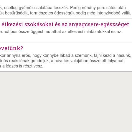
juk, esetleg gyümölcssalátába tesszük. Pedig néhány perc sütés után
ük besűrűsödik, természetes édességük pedig még intenzívebbé válik.
z étkezési szokásokat és az anyagcsere-egészséget
kronotípus összefüggést mutathat az étkezési mintázatokkal és az
nevetünk?
kor annyira erős, hogy könnybe lábad a szemünk, fájni kezd a hasunk,
önös reakciónak gondoljuk, a nevetés valójában összetett folyamat,
a légzés is részt vesz.