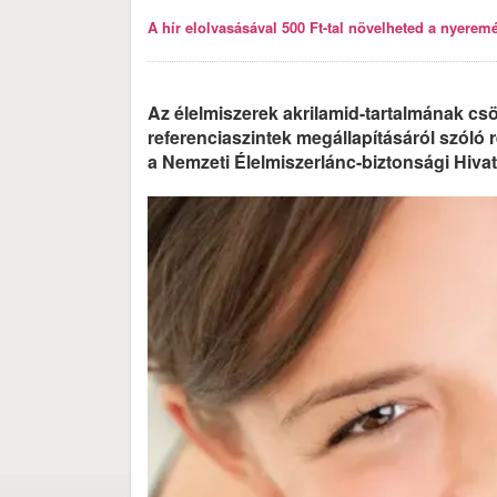
A hír elolvasásával 500 Ft-tal növelheted a nyeremén
Az élelmiszerek akrilamid-tartalmának c
referenciaszintek megállapításáról szóló re
a Nemzeti Élelmiszerlánc-biztonsági Hiva