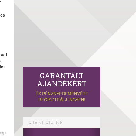
 és
sült
a
let
GARANTÁLT
AJÁNDÉKÉRT
ÉS PÉNZNYEREMÉNYÉRT
REGISZTRÁLJ INGYEN!
AJÁNLATAINK
hogy