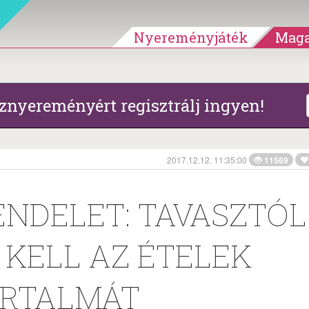
Nyereményjáték
Maga
znyereményért regisztrálj ingyen!
2017.12.12. 11:35:00
11569
RENDELET: TAVASZTÓL
KELL AZ ÉTELEK
ARTALMÁT