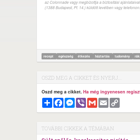
az Colonnade vagy megbízottja a biztosítási ajánlatai
(1388 Budapest, Pf. 14.) küldött levélben vagy telefono
recept
egészség
étkezés
háztartás
tudomány
rá
OSZD MEG A CIKKET ÉS NYERJ...
Oszd meg a cikket.
Ha még ingyenesen regisztr
Megosztás
Facebook
Messenger
Viber
Gmail
Email
Copy
Link
TOVÁBBI CIKKEK A TÉMÁBAN