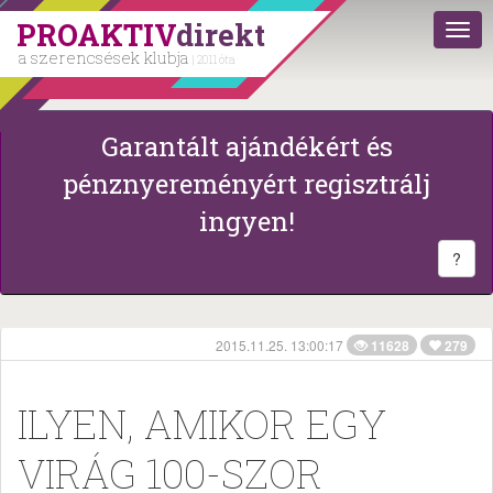
PROAKTIV
direkt
a szerencsések klubja
| 2011 óta
Garantált ajándékért és
pénznyereményért regisztrálj
ingyen!
?
2015.11.25. 13:00:17
11628
279
ILYEN, AMIKOR EGY
VIRÁG 100-SZOR