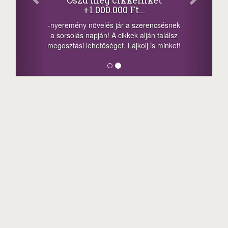
Iratkozz fel 
.000 Ft...
értesítőnk
s jár a szerencsésnek
 A cikkek alján találsz
és olvasásukkal naponta 20
éget. Lájkolj is minket!
növelheted egyenleg