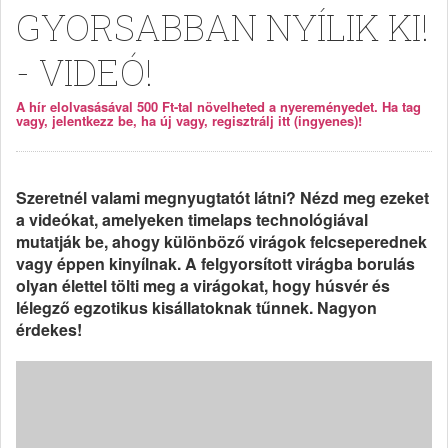
GYORSABBAN NYÍLIK KI!
- VIDEÓ!
A hír elolvasásával 500 Ft-tal növelheted a nyereményedet. Ha tag
vagy, jelentkezz be, ha új vagy, regisztrálj itt (ingyenes)!
Szeretnél valami megnyugtatót látni? Nézd meg ezeket
a videókat, amelyeken timelaps technológiával
mutatják be, ahogy különböző virágok felcseperednek
vagy éppen kinyílnak. A felgyorsított virágba borulás
olyan élettel tölti meg a virágokat, hogy húsvér és
lélegző egzotikus kisállatoknak tűnnek. Nagyon
érdekes!