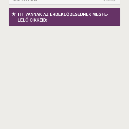
ITT VANNAK AZ ÉRDEK­LŐDÉ­SEDNEK MEGFE­
LELŐ CIKKEID!