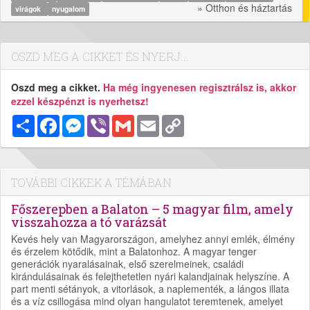
» Otthon és háztartás
virágok
nyugalom
OSZD MEG A CIKKET ÉS NYERJ...
Oszd meg a cikket.
Ha még ingyenesen regisztrálsz is, akkor
ezzel készpénzt is nyerhetsz!
Megosztás
Facebook
Messenger
Viber
Gmail
Email
Copy
Link
TOVÁBBI CIKKEK A TÉMÁBAN
Főszerepben a Balaton – 5 magyar film, amely
visszahozza a tó varázsát
Kevés hely van Magyarországon, amelyhez annyi emlék, élmény
és érzelem kötődik, mint a Balatonhoz. A magyar tenger
generációk nyaralásainak, első szerelmeinek, családi
kirándulásainak és felejthetetlen nyári kalandjainak helyszíne. A
part menti sétányok, a vitorlások, a naplementék, a lángos illata
és a víz csillogása mind olyan hangulatot teremtenek, amelyet