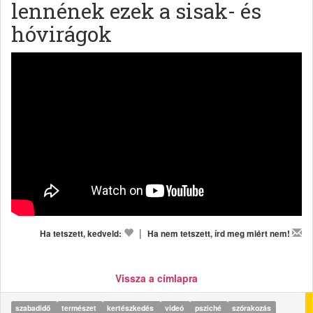
lennének ezek a sisak- és
hóvirágok
|
Ha tetszett, kedveld:
Ha nem tetszett, írd meg miért nem!
Vissza a címlapra
szabadidő
természet
kertészkedés
videó
psziché
szórakozás