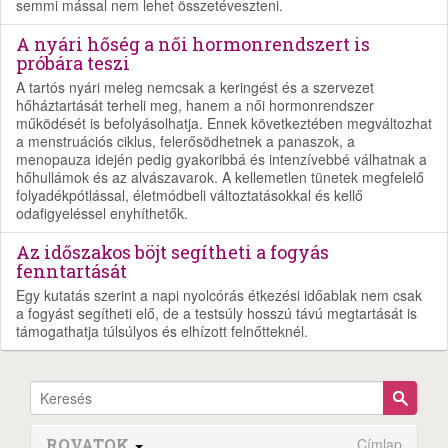
semmi mással nem lehet összetéveszteni.
A nyári hőség a női hormonrendszert is
próbára teszi
A tartós nyári meleg nemcsak a keringést és a szervezet
hőháztartását terheli meg, hanem a női hormonrendszer
működését is befolyásolhatja. Ennek következtében megváltozhat
a menstruációs ciklus, felerősödhetnek a panaszok, a
menopauza idején pedig gyakoribbá és intenzívebbé válhatnak a
hőhullámok és az alvászavarok. A kellemetlen tünetek megfelelő
folyadékpótlással, életmódbeli változtatásokkal és kellő
odafigyeléssel enyhíthetők.
Az időszakos böjt segítheti a fogyás
fenntartását
Egy kutatás szerint a napi nyolcórás étkezési időablak nem csak
a fogyást segítheti elő, de a testsúly hosszú távú megtartását is
támogathatja túlsúlyos és elhízott felnőtteknél.
ROVATOK
Címlap