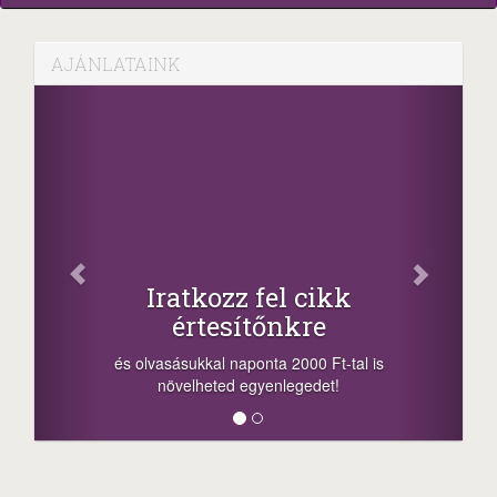
AJÁNLATAINK
Iratkozz fel cikk
értesítőnkre
-n
a 
és olvasásukkal naponta 2000 Ft-tal is
meg
növelheted egyenlegedet!