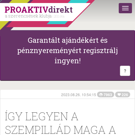
PROAKTIV
direkt
a szerencsések klubja
| 2011 óta
Garantált ajándékért és
pénznyereményért regisztrálj
ingyen!
?
2023.08.26. 10:54:15
7963
226
ÍGY LEGYEN A
SZEMPILLÁD MAGA A