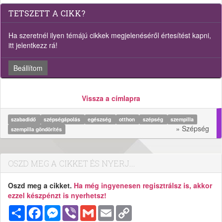
TETSZETT A CIKK?
Ha szeretnél ilyen témájú cikkek megjelenéséről értesítést kapni,
itt jelentkezz rá!
Beállítom
Vissza a címlapra
szabadidő
szépségápolás
egészség
otthon
szépség
szempilla
» Szépség
szempilla göndörítés
OSZD MEG A CIKKET ÉS NYERJ...
Oszd meg a cikket.
Ha még ingyenesen regisztrálsz is, akkor
ezzel készpénzt is nyerhetsz!
Megosztás
Facebook
Messenger
Viber
Gmail
Email
Copy
Link