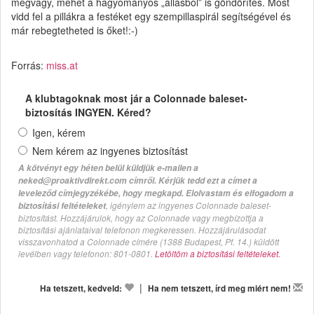
megvagy, mehet a hagyományos „állásból” is göndörítés. Most
vidd fel a pillákra a festéket egy szempillaspirál segítségével és
már rebegtetheted is őket!:-)
Forrás:
miss.at
A klubtagoknak most jár a Colonnade baleset-
biztosítás INGYEN. Kéred?
Igen, kérem
Nem kérem az ingyenes biztosítást
A kötvényt egy héten belül küldjük e-mailen a
neked@proaktivdirekt.com címről. Kérjük tedd ezt a címet a
leveleződ címjegyzékébe, hogy megkapd. Elolvastam és elfogadom a
, igénylem az ingyenes Colonnade baleset-
biztosítási feltételeket
biztosítást. Hozzájárulok, hogy az Colonnade vagy megbízottja a
biztosítási ajánlataival telefonon megkeressen. Hozzájárulásodat
visszavonhatod a Colonnade címére (1388 Budapest, Pf. 14.) küldött
levélben vagy telefonon: 801-0801.
Letöltöm a biztosítási feltételeket.
|
Ha tetszett, kedveld:
Ha nem tetszett, írd meg miért nem!