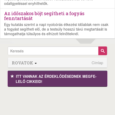
odafigyeléssel enyhíthetők.
Az időszakos böjt segítheti a fogyás
fenntartását
Egy kutatás szerint a napi nyolcórás étkezési időablak nem csak
a fogyást segítheti elő, de a testsúly hosszú távú megtartását is
támogathatja túlsúlyos és elhízott felnőtteknél.
ROVATOK
Címlap
ITT VANNAK AZ ÉRDEK­LŐDÉ­SEDNEK MEGFE­
LELŐ CIKKEID!