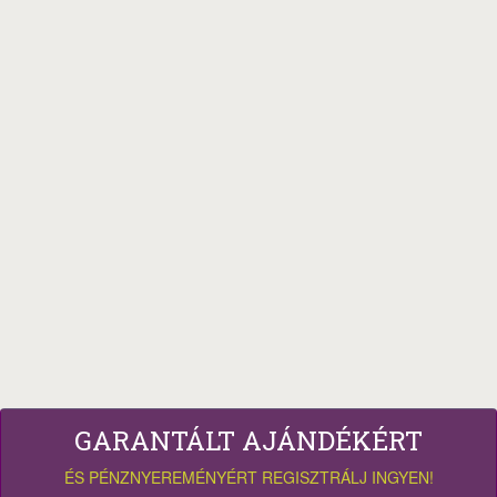
GARANTÁLT AJÁNDÉKÉRT
ÉS PÉNZNYEREMÉNYÉRT REGISZTRÁLJ INGYEN!