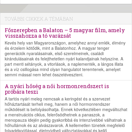
TOVÁBBI CIKKEK A TÉMÁBAN
Főszerepben a Balaton – 5 magyar film, amely
visszahozza a tó varázsát
Kevés hely van Magyarországon, amelyhez annyi emlék, élmény
és érzelem kötődik, mint a Balatonhoz. A magyar tenger
generációk nyaralásainak, első szerelmeinek, családi
kirándulásainak és felejthetetlen nyári kalandjainak helyszíne. A
part menti sétányok, a vitorlások, a naplementék, a lángos illata
és a víz csillogása mind olyan hangulatot teremtenek, amelyet
semmi mással nem lehet összetéveszteni.
A nyári hőség a női hormonrendszert is
próbára teszi
A tartós nyári meleg nemcsak a keringést és a szervezet
hőháztartását terheli meg, hanem a női hormonrendszer
működését is befolyásolhatja. Ennek következtében megváltozhat
a menstruációs ciklus, felerősödhetnek a panaszok, a
menopauza idején pedig gyakoribbá és intenzívebbé válhatnak a
hőhullámok és az alvászavarok. A kellemetlen tünetek megfelelő
folyadékpótlással, életmódbeli változtatásokkal és kellő