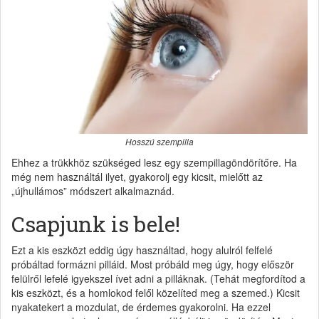
Hosszú szempilla
Ehhez a trükkhöz szükséged lesz egy szempillagöndörítőre. Ha
még nem használtál ilyet, gyakorolj egy kicsit, mielőtt az
„újhullámos” módszert alkalmaznád.
Csapjunk is bele!
Ezt a kis eszközt eddig úgy használtad, hogy alulról felfelé
próbáltad formázni pilláid. Most próbáld meg úgy, hogy először
felülről lefelé igyekszel ívet adni a pilláknak. (Tehát megfordítod a
kis eszközt, és a homlokod felől közelíted meg a szemed.) Kicsit
nyakatekert a mozdulat, de érdemes gyakorolni. Ha ezzel