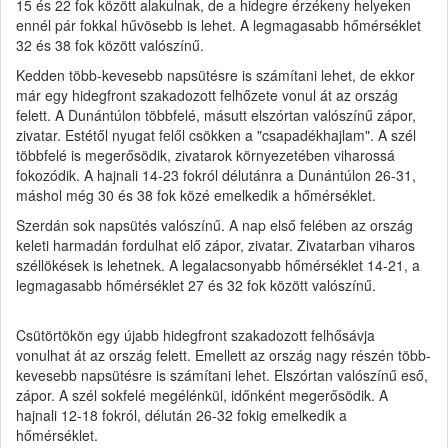
15 és 22 fok között alakulnak, de a hidegre érzékeny helyeken
ennél pár fokkal hűvösebb is lehet. A legmagasabb hőmérséklet
32 és 38 fok között valószínű.
Kedden több-kevesebb napsütésre is számítani lehet, de ekkor
már egy hidegfront szakadozott felhőzete vonul át az ország
felett. A Dunántúlon többfelé, másutt elszórtan valószínű zápor,
zivatar. Estétől nyugat felől csökken a "csapadékhajlam". A szél
többfelé is megerősödik, zivatarok környezetében viharossá
fokozódik. A hajnali 14-23 fokról délutánra a Dunántúlon 26-31,
máshol még 30 és 38 fok közé emelkedik a hőmérséklet.
Szerdán sok napsütés valószínű. A nap első felében az ország
keleti harmadán fordulhat elő zápor, zivatar. Zivatarban viharos
széllökések is lehetnek. A legalacsonyabb hőmérséklet 14-21, a
legmagasabb hőmérséklet 27 és 32 fok között valószínű.
Csütörtökön egy újabb hidegfront szakadozott felhősávja
vonulhat át az ország felett. Emellett az ország nagy részén több-
kevesebb napsütésre is számítani lehet. Elszórtan valószínű eső,
zápor. A szél sokfelé megélénkül, időnként megerősödik. A
hajnali 12-18 fokról, délután 26-32 fokig emelkedik a
hőmérséklet.