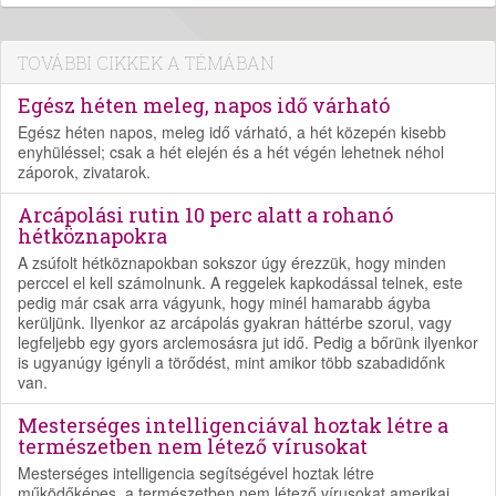
TOVÁBBI CIKKEK A TÉMÁBAN
Egész héten meleg, napos idő várható
Egész héten napos, meleg idő várható, a hét közepén kisebb
enyhüléssel; csak a hét elején és a hét végén lehetnek néhol
záporok, zivatarok.
Arcápolási rutin 10 perc alatt a rohanó
hétköznapokra
A zsúfolt hétköznapokban sokszor úgy érezzük, hogy minden
perccel el kell számolnunk. A reggelek kapkodással telnek, este
pedig már csak arra vágyunk, hogy minél hamarabb ágyba
kerüljünk. Ilyenkor az arcápolás gyakran háttérbe szorul, vagy
legfeljebb egy gyors arclemosásra jut idő. Pedig a bőrünk ilyenkor
is ugyanúgy igényli a törődést, mint amikor több szabadidőnk
van.
Mesterséges intelligenciával hoztak létre a
természetben nem létező vírusokat
Mesterséges intelligencia segítségével hoztak létre
működőképes, a természetben nem létező vírusokat amerikai