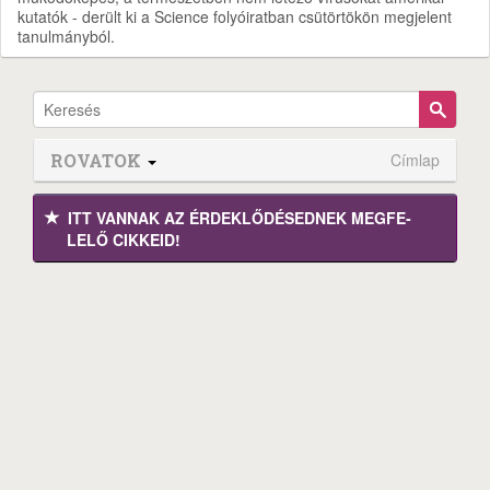
kutatók - derült ki a Science folyóiratban csütörtökön megjelent
tanulmányból.
ROVATOK
Címlap
ITT VANNAK AZ ÉRDEK­LŐDÉ­SEDNEK MEGFE­
LELŐ CIKKEID!