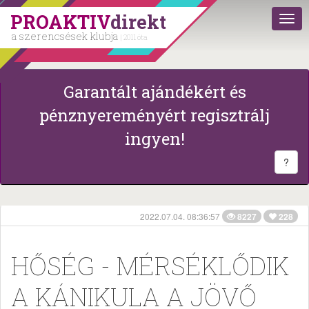
PROAKTIV
direkt
a szerencsések klubja
| 2011 óta
Garantált ajándékért és
pénznyereményért regisztrálj
ingyen!
?
2022.07.04. 08:36:57
8227
228
HŐSÉG - MÉRSÉKLŐDIK
A KÁNIKULA A JÖVŐ