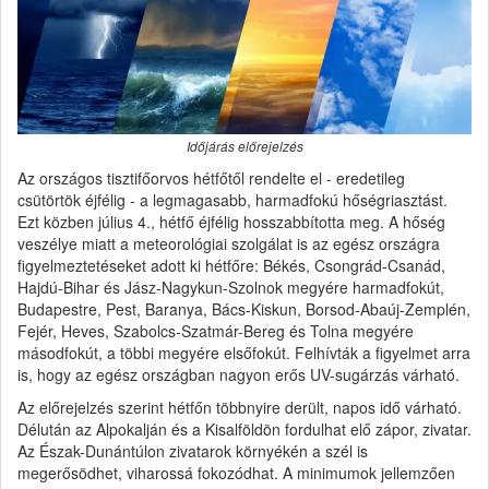
Időjárás előrejelzés
Az országos tisztifőorvos hétfőtől rendelte el - eredetileg
csütörtök éjfélig - a legmagasabb, harmadfokú hőségriasztást.
Ezt közben július 4., hétfő éjfélig hosszabbította meg. A hőség
veszélye miatt a meteorológiai szolgálat is az egész országra
figyelmeztetéseket adott ki hétfőre: Békés, Csongrád-Csanád,
Hajdú-Bihar és Jász-Nagykun-Szolnok megyére harmadfokút,
Budapestre, Pest, Baranya, Bács-Kiskun, Borsod-Abaúj-Zemplén,
Fejér, Heves, Szabolcs-Szatmár-Bereg és Tolna megyére
másodfokút, a többi megyére elsőfokút. Felhívták a figyelmet arra
is, hogy az egész országban nagyon erős UV-sugárzás várható.
Az előrejelzés szerint hétfőn többnyire derült, napos idő várható.
Délután az Alpokalján és a Kisalföldön fordulhat elő zápor, zivatar.
Az Észak-Dunántúlon zivatarok környékén a szél is
megerősödhet, viharossá fokozódhat. A minimumok jellemzően