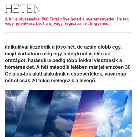
HÉTEN
A hír elolvasásával 500 Ft-tal növelheted a nyereményedet. Ha tag
vagy, jelentkezz be, ha új vagy, regisztrálj itt (ingyenes)!
ánikulával kezdődik a jövő hét, de aztán előbb egy,
majd várhatóan még egy hidegfront is eléri az
országot, hatásukra pedig több fokkal visszaesik a
hőmérséklet. A hét második felében már jellemzően 30
Celsius-fok alatt alakulnak a csúcsértékek, vasárnap
néhol csak 20 fokig melegszik a levegő.