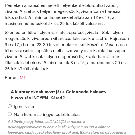
Pénteken a napsütés mellett helyenként előfordulhat zápor,
zivatar. A szél sok helyen megerősödik, zivatarban viharossá
fokozódhat. A minimumhőmérséklet általában 12 és 19, a
maximumhőmérséklet 24 és 29 fok között valószínű.
Szombaton több helyen várható záporeső, zivatar. Sok helyen
megerősödik, zivatarban viharossá fokozódik a szél is. Hajnalban
9 és 17, délután 23-30 fokos értékekre kell készülni. Vasárnap a
több-kevesebb napsütés mellet szórványosan kialakulhat zápor,
zivatar. A szél is sok helyen megerősödik, zivatarban viharos
lökések is lehetnek. A minimumok 8 és 15, a maximumok 20 és
26 fok között alakulnak.
Forrás:
MTI
A klubtagoknak most jár a Colonnade baleset-
biztosítás INGYEN. Kéred?
Igen, kérem
Nem kérem az ingyenes biztosítást
A kötvényt egy héten belül küldjük e-mailen a
neked@proaktivdirekt.com címről. Kérjük tedd ezt a címet a
leveleződ címjegyzékébe, hogy megkapd. Elolvastam és elfogadom a