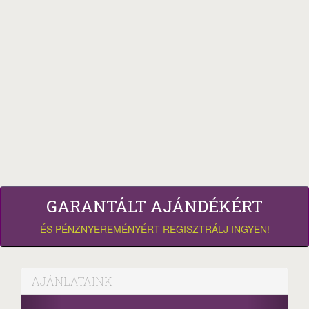
GARANTÁLT AJÁNDÉKÉRT
ÉS PÉNZNYEREMÉNYÉRT REGISZTRÁLJ INGYEN!
AJÁNLATAINK