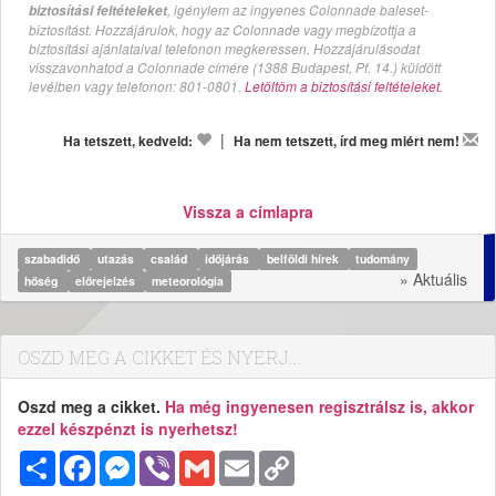
, igénylem az ingyenes Colonnade baleset-
biztosítási feltételeket
biztosítást. Hozzájárulok, hogy az Colonnade vagy megbízottja a
biztosítási ajánlataival telefonon megkeressen. Hozzájárulásodat
visszavonhatod a Colonnade címére (1388 Budapest, Pf. 14.) küldött
levélben vagy telefonon: 801-0801.
Letöltöm a biztosítási feltételeket.
|
Ha tetszett, kedveld:
Ha nem tetszett, írd meg miért nem!
Vissza a címlapra
szabadidő
utazás
család
időjárás
belföldi hírek
tudomány
» Aktuális
hőség
előrejelzés
meteorológia
OSZD MEG A CIKKET ÉS NYERJ...
Oszd meg a cikket.
Ha még ingyenesen regisztrálsz is, akkor
ezzel készpénzt is nyerhetsz!
Megosztás
Facebook
Messenger
Viber
Gmail
Email
Copy
Link