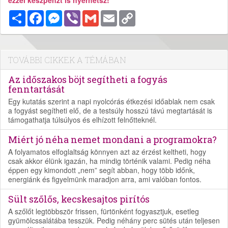
Megosztás
Facebook
Messenger
Viber
Gmail
Email
Copy
Link
TOVÁBBI CIKKEK A TÉMÁBAN
Az időszakos böjt segítheti a fogyás
fenntartását
Egy kutatás szerint a napi nyolcórás étkezési időablak nem csak
a fogyást segítheti elő, de a testsúly hosszú távú megtartását is
támogathatja túlsúlyos és elhízott felnőtteknél.
Miért jó néha nemet mondani a programokra?
A folyamatos elfoglaltság könnyen azt az érzést keltheti, hogy
csak akkor élünk igazán, ha mindig történik valami. Pedig néha
éppen egy kimondott „nem” segít abban, hogy több időnk,
energiánk és figyelmünk maradjon arra, ami valóban fontos.
Sült szőlős, kecskesajtos pirítós
A szőlőt legtöbbször frissen, fürtönként fogyasztjuk, esetleg
gyümölcssalátába tesszük. Pedig néhány perc sütés után teljesen