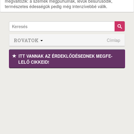
megváltozik: a szemek megpuhulnak, levük besűrűsödik,
természetes édességük pedig még intenzívebbé válik.
ROVATOK
Címlap
ITT VANNAK AZ ÉRDEK­LŐDÉ­SEDNEK MEGFE­
LELŐ CIKKEID!