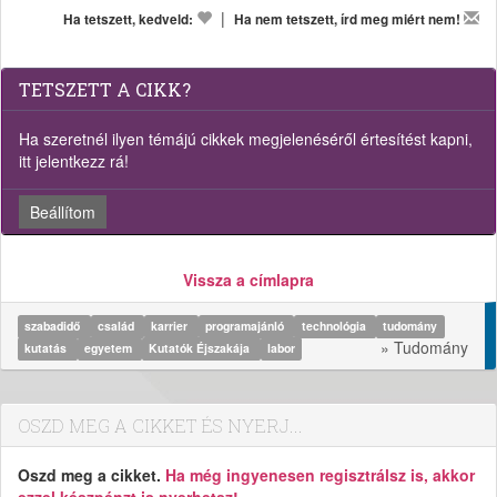
|
Ha tetszett, kedveld:
Ha nem tetszett, írd meg miért nem!
TETSZETT A CIKK?
Ha szeretnél ilyen témájú cikkek megjelenéséről értesítést kapni,
itt jelentkezz rá!
Beállítom
Vissza a címlapra
szabadidő
család
karrier
programajánló
technológia
tudomány
» Tudomány
kutatás
egyetem
Kutatók Éjszakája
labor
OSZD MEG A CIKKET ÉS NYERJ...
Oszd meg a cikket.
Ha még ingyenesen regisztrálsz is, akkor
ezzel készpénzt is nyerhetsz!