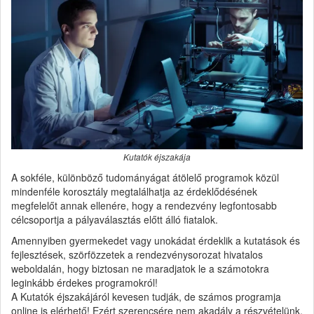
Kutatók éjszakája
A sokféle, különböző tudományágat átölelő programok közül
mindenféle korosztály megtalálhatja az érdeklődésének
megfelelőt annak ellenére, hogy a rendezvény legfontosabb
célcsoportja a pályaválasztás előtt álló fiatalok.
Amennyiben gyermekedet vagy unokádat érdeklik a kutatások és
fejlesztések, szörfözzetek a rendezvénysorozat hivatalos
weboldalán, hogy biztosan ne maradjatok le a számotokra
leginkább érdekes programokról!
A Kutatók éjszakájáról kevesen tudják, de számos programja
online is elérhető! Ezért szerencsére nem akadály a részvételünk,