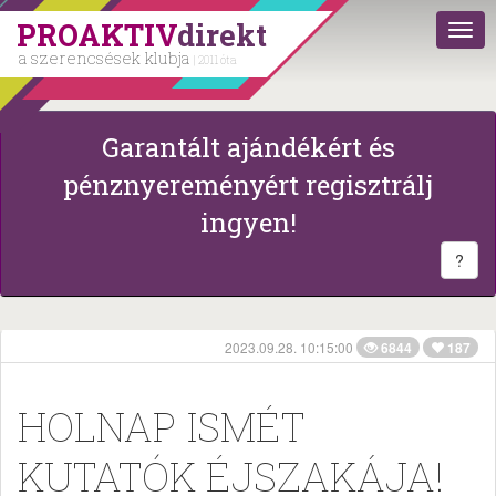
PROAKTIV
direkt
a szerencsések klubja
| 2011 óta
Garantált ajándékért és
pénznyereményért regisztrálj
ingyen!
?
2023.09.28. 10:15:00
6844
187
HOLNAP ISMÉT
KUTATÓK ÉJSZAKÁJA!