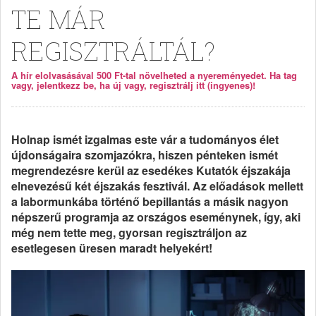
TE MÁR
REGISZTRÁLTÁL?
A hír elolvasásával 500 Ft-tal növelheted a nyereményedet. Ha tag
vagy, jelentkezz be, ha új vagy, regisztrálj itt (ingyenes)!
Holnap ismét izgalmas este vár a tudományos élet
újdonságaira szomjazókra, hiszen pénteken ismét
megrendezésre kerül az esedékes Kutatók éjszakája
elnevezésű két éjszakás fesztivál. Az előadások mellett
a labormunkába történő bepillantás a másik nagyon
népszerű programja az országos eseménynek, így, aki
még nem tette meg, gyorsan regisztráljon az
esetlegesen üresen maradt helyekért!