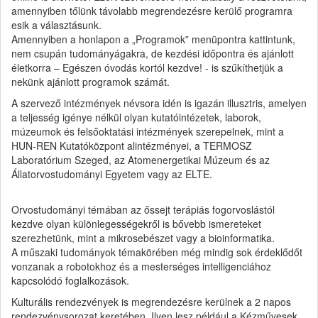
amennyiben tőlünk távolabb megrendezésre kerülő programra
esik a választásunk.
Amennyiben a honlapon a „Programok” menüpontra kattintunk,
nem csupán tudományágakra, de kezdési időpontra és ajánlott
életkorra – Egészen óvodás kortól kezdve! - is szűkíthetjük a
nekünk ajánlott programok számát.
A szervező intézmények névsora idén is igazán illusztris, amelyen
a teljesség igénye nélkül olyan kutatóintézetek, laborok,
múzeumok és felsőoktatási intézmények szerepelnek, mint a
HUN-REN Kutatóközpont alintézményei, a TERMOSZ
Laboratórium Szeged, az Atomenergetikai Múzeum és az
Állatorvostudományi Egyetem vagy az ELTE.
Orvostudományi témában az őssejt terápiás fogorvoslástól
kezdve olyan különlegességekről is bővebb ismereteket
szerezhetünk, mint a mikrosebészet vagy a bioinformatika.
A műszaki tudományok témakörében még mindig sok érdeklődőt
vonzanak a robotokhoz és a mesterséges intelligenciához
kapcsolódó foglalkozások.
Kulturális rendezvények is megrendezésre kerülnek a 2 napos
rendezvénysorozat keretében. Ilyen lesz például a Kézművesek