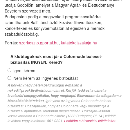
utcája Gödöllőn, amelyet a Magyar Agrár- és Élettudományi
Egyetem szervezett meg.
Budapesten pedig a megszokott programkavalkádra
számíthatunk Balti táncháztól kezdve filmvetítéseken,
koncerteken és könyvbemutatón át egészen a mérnöki
szabadulószobáig.
Forrás:
szerkeszto.gportal.hu
,
kutatokejszakaja.hu
A klubtagoknak most jár a Colonnade baleset-
biztosítás INGYEN. Kéred?
Igen, kérem
Nem kérem az ingyenes biztosítást
A kötvényt egy héten belül küldjük e-mailen a
neked@proaktivdirekt.com címről. Kérjük tedd ezt a címet a
leveleződ címjegyzékébe, hogy megkapd. Elolvastam és elfogadom a
, igénylem az ingyenes Colonnade baleset-
biztosítási feltételeket
biztosítást. Hozzájárulok, hogy az Colonnade vagy megbízottja a
biztosítási ajánlataival telefonon megkeressen. Hozzájárulásodat
visszavonhatod a Colonnade címére (1388 Budapest, Pf. 14.) küldött
levélben vagy telefonon: 801-0801.
Letöltöm a biztosítási feltételeket.