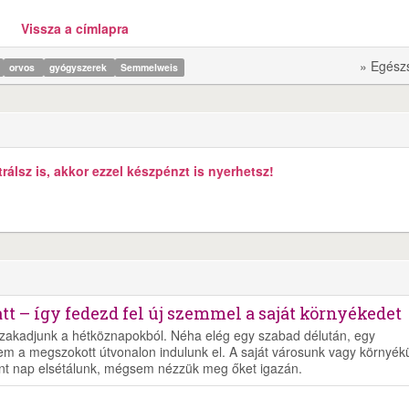
Vissza a címlapra
» Egész
orvos
gyógyszerek
Semmelweis
álsz is, akkor ezzel készpénzt is nyerhetsz!
t – így fedezd fel új szemmel a saját környékedet
szakadjunk a hétköznapokból. Néha elég egy szabad délután, egy
nem a megszokott útvonalon indulunk el. A saját városunk vagy környék
mint nap elsétálunk, mégsem nézzük meg őket igazán.