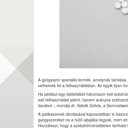
A gyógyszer speciális termék, amelynek tárolása
vethetnek fel a felhasználókban. Az egyik ilyen 
Ha például egy tablettából háromszor kell szednü
esti felhasználást jelent, hanem arányos szétoszt
darabot – mondja dr. Sebők Szilvia, a Semmelwe
A patikaszerek tárolásával kapcsolatban is haszn
gyógyszereket ne a hűtő ajtajába tegyük, mert ot
Hozzáteszi, hogy a szobahőmérsékleten tartható 