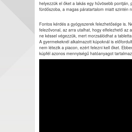
helyezzük el őket a lakás egy hűvösebb pontján, 
fürdőszoba, a magas páratartalom miatt szintén n
Fontos kérdés a gyógyszerek felezhetősége is. 
felezővonal, az arra utalhat, hogy elfelezhető az
ne késsel végezzük, mert morzsálódhat a tabletta,
A gyermekeknél alkalmazott kúpoknál is előfordul
nem létezik a piacon, ezért felezni kell őket. Ebb
kúpfél azonos mennyiségű hatóanyagot tartalmaz