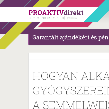
PROAKTIV
direkt
a szerencsések klubja
| 2011 óta
Garantált ajándékért és pén
HOGYAN ALKA
GYÓGYSZEREIN
A SEMMELWEI