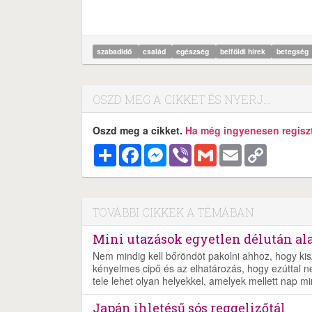
szabadidő
család
egészség
belföldi hírek
betegség
OSZD MEG A CIKKET ÉS NYERJ...
Oszd meg a cikket.
Ha még ingyenesen regisztr
Megosztás
Facebook
Messenger
Viber
Gmail
Email
Copy
Link
TOVÁBBI CIKKEK A TÉMÁBAN
Mini utazások egyetlen délután alat
Nem mindig kell bőröndöt pakolni ahhoz, hogy ki
kényelmes cipő és az elhatározás, hogy ezúttal 
tele lehet olyan helyekkel, amelyek mellett nap 
Japán ihletésű sós reggelizőtál