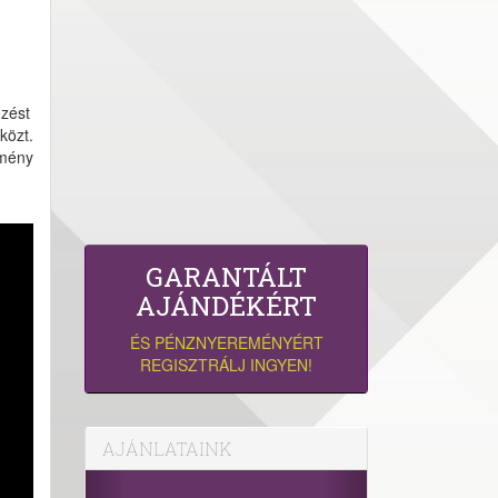
ezést
közt.
tmény
GARANTÁLT
AJÁNDÉKÉRT
ÉS PÉNZNYEREMÉNYÉRT
REGISZTRÁLJ INGYEN!
AJÁNLATAINK