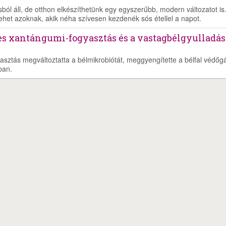
ól áll, de otthon elkészíthetünk egy egyszerűbb, modern változatot is
lehet azoknak, akik néha szívesen kezdenék sós étellel a napot.
es xantángumi-fogyasztás és a vastagbélgyulladás
asztás megváltoztatta a bélmikrobiótát, meggyengítette a bélfal védőgá
ban.