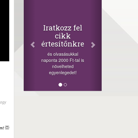
Facebook
Oszd meg
cikkeinket
+1.000.000 Ft...
Iratkozz fel
-nyeremény növelés jár
cikk
a szerencsésnek a
értesítőnkre
sorsolás napján! A
cikkek alján találsz
és olvasásukkal
megosztási
naponta 2000 Ft-tal is
lehetőséget. Lájkolj is
növelheted
minket!
egyenlegedet!
hogy
em!