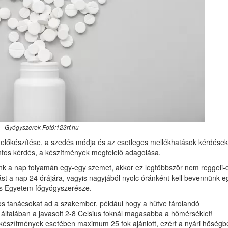
Gyógyszerek Fotó:123rf.hu
, előkészítése, a szedés módja és az esetleges mellékhatások kérdések
fontos kérdés, a készítmények megfelelő adagolása.
nk a nap folyamán egy-egy szemet, akkor ez legtöbbször nem reggeli-d
ást a nap 24 órájára, vagyis nagyjából nyolc óránként kell bevennünk e
is Egyetem főgyógyszerésze.
os tanácsokat ad a szakember, például hogy a hűtve tárolandó
t általában a javasolt 2-8 Celsius foknál magasabba a hőmérséklet!
készítmények esetében maximum 25 fok ajánlott, ezért a nyári hőségb