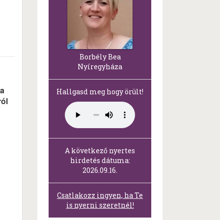
Borbély Bea
Nyíregyháza
 a
Hallgasd meg hogy örült!
ról
A következő nyertes
hirdetés dátuma:
2026.09.16.
Csatlakozz ingyen, ha Te
is nyerni szeretnél!