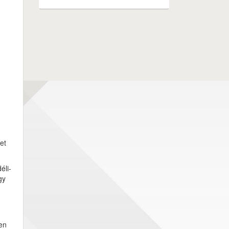
et
éli-
gy
en