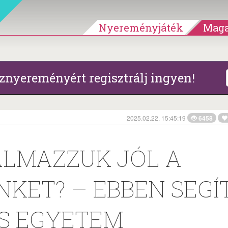
Nyereményjáték
Maga
znyereményért regisztrálj ingyen!
2025.02.22. 15:45:19
6458
LMAZZUK JÓL A
KET? – EBBEN SEGÍ
S EGYETEM