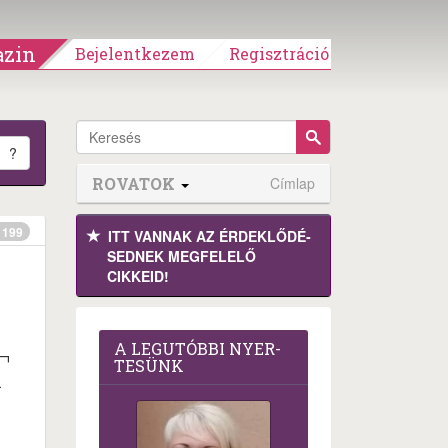
zin
Bejelentkezem
Regisztráció
?
ROVATOK
Címlap
199
ITT VANNAK AZ ÉRDEK­LŐDÉ­
SEDNEK MEGFE­LELŐ
CIKKEID!
A LEG­U­TÓB­BI NYER­
T
TE­SÜNK