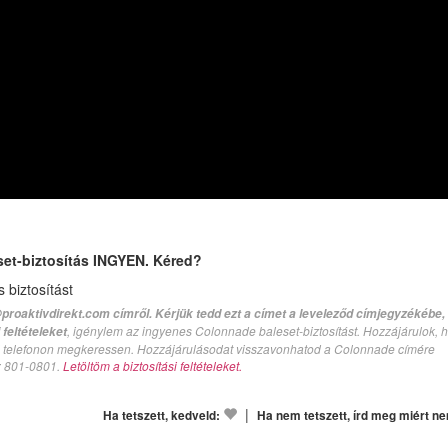
set-biztosítás INGYEN. Kéred?
biztosítást
proaktivdirekt.com címről. Kérjük tedd ezt a címet a leveleződ címjegyzékébe,
, igénylem az ingyenes Colonnade baleset-biztosítást. Hozzájárulok, 
feltételeket
val telefonon megkeressen. Hozzájárulásodat visszavonhatod a Colonnade címére
n: 801-0801.
Letöltöm a biztosítási feltételeket.
|
Ha tetszett, kedveld:
Ha nem tetszett, írd meg miért n