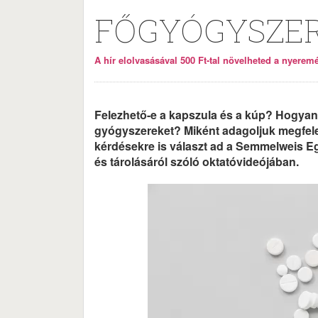
FŐGYÓGYSZE
A hír elolvasásával 500 Ft-tal növelheted a nyeremén
Felezhető-e a kapszula és a kúp? Hogyan 
gyógyszereket? Miként adagoljuk megfelel
kérdésekre is választ ad a Semmelweis Eg
és tárolásáról szóló oktatóvideójában.