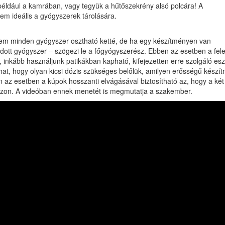
például a kamrában, vagy tegyük a hűtőszekrény alsó polcára! A
em ideális a gyógyszerek tárolására.
Nem minden gyógyszer osztható ketté, de ha egy készítményen van
 adott gyógyszer – szögezi le a főgyógyszerész. Ebben az esetben a fel
 inkább használjunk patikákban kapható, kifejezetten erre szolgáló esz
hat, hogy olyan kicsi dózis szükséges belőlük, amilyen erősségű készí
en az esetben a kúpok hosszanti elvágásával biztosítható az, hogy a két
zon. A videóban ennek menetét is megmutatja a szakember.