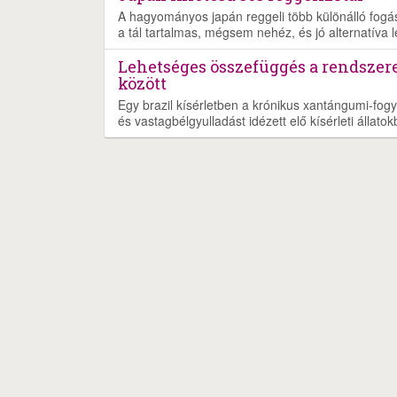
A hagyományos japán reggeli több különálló fogásb
a tál tartalmas, mégsem nehéz, és jó alternatíva 
Lehetséges összefüggés a rendszer
között
Egy brazil kísérletben a krónikus xantángumi-fogy
és vastagbélgyulladást idézett elő kísérleti állatok