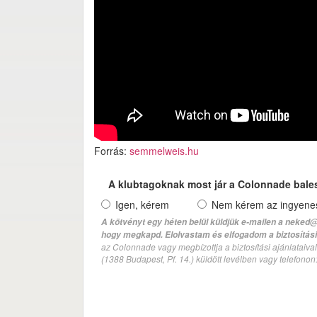
Forrás:
semmelweis.hu
A klubtagoknak most jár a Colonnade bale
Igen, kérem
Nem kérem az ingyenes 
A kötvényt egy héten belül küldjük e-mailen a neked@
hogy megkapd. Elolvastam és elfogadom a biztosítási 
az Colonnade vagy megbízottja a biztosítási ajánlatai
(1388 Budapest, Pf. 14.) küldött levélben vagy telefono