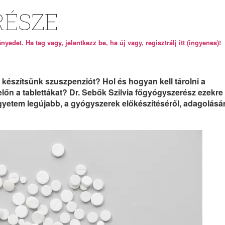
RÉSZE
yedet. Ha tag vagy, jelentkezz be, ha új vagy, regisztrálj itt (ingyenes)!
készítsünk szuszpenziót? Hol és hogyan kell tárolni a
őn a tablettákat? Dr. Sebők Szilvia főgyógyszerész ezekre
yetem legújabb, a gyógyszerek előkészítéséről, adagolásá