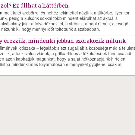
szol? Ez állhat a háttérben
emmel, fakó arcbőrrel és nehéz tekintettel nézünk a tükörbe. Ilyenkor
unk, pedig a külsőnk sokkal több mindent elárulhat az aktuális
lváshiány jele: a folyadékbevitel, a stressz, a napi ritmus, a levegő
 nézünk ki, hogy mennyi időt töltöttünk a szabadban.
y érezzük, mindenki jobban szórakozik nálunk
lmények időszaka – legalábbis ezt sugallják a közösségi média felülete
lfik, a fesztiválos videók, a grillpartik és a tökéletesnek tűnő családi
en azon kaphatjuk magunkat, hogy a saját hétköznapjaink hirtelen
intha mindenki más folyamatosan élményeket gyűjtene, csak mi