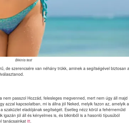
Bikinis test
erű, de szerencsére van néhány trükk, aminek a segítségével biztosan 
iválasztanod.
zonja nem passzol Hozzád, felesleges megvenned, mert nem úgy áll majd
gy azzal kapcsolatban, mi is állna jól Neked, melyik fazon az, amelyik a
 a szaküzlet eladójának segítségét. Esetleg nézz körül a fehérneműid
k igazán jól áll és kényelmes is, és bikiniből is a hasonló típusúból
l tanácsainkat
itt
.