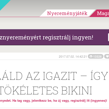
Nyereményjáték
Maga
znyereményért regisztrálj ingyen!
2017.07.02. 14:42:21
13326
LD AZ IGAZIT – ÍGY
TÖKÉLETES BIKINI
yedet. Ha tag vagy, jelentkezz be, ha új vagy, regisztrálj itt (ingyenes)!