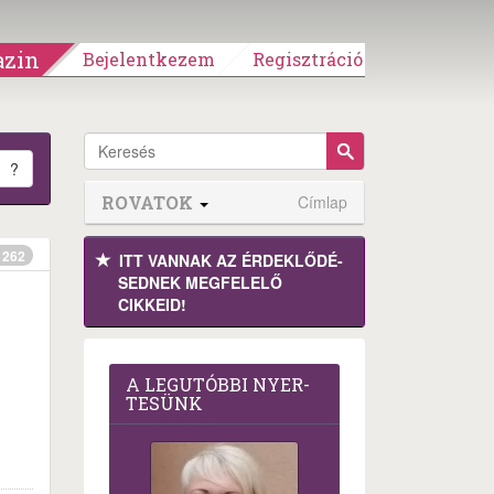
zin
Bejelentkezem
Regisztráció
?
ROVATOK
Címlap
262
ITT VANNAK AZ ÉRDEK­LŐDÉ­
SEDNEK MEGFE­LELŐ
CIKKEID!
A LEG­U­TÓB­BI NYER­
TE­SÜNK