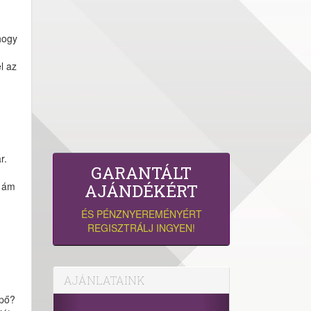
hogy
l az
r.
GARANTÁLT
, ám
AJÁNDÉKÉRT
)
ÉS PÉNZNYEREMÉNYÉRT
REGISZTRÁLJ INGYEN!
AJÁNLATAINK
ípő?