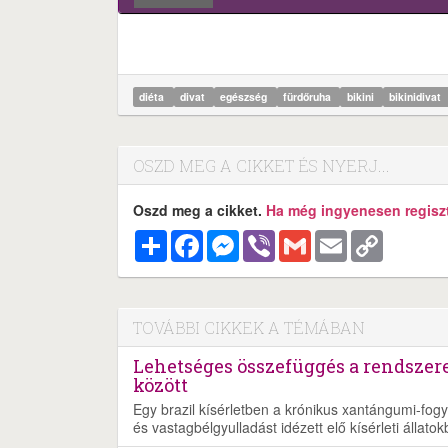
diéta
divat
egészség
fürdőruha
bikini
bikinidivat
OSZD MEG A CIKKET ÉS NYERJ...
Oszd meg a cikket.
Ha még ingyenesen regisztr
Megosztás
Facebook
Messenger
Viber
Gmail
Email
Copy
Link
TOVÁBBI CIKKEK A TÉMÁBAN
Lehetséges összefüggés a rendszer
között
Egy brazil kísérletben a krónikus xantángumi-fogy
és vastagbélgyulladást idézett elő kísérleti állatok