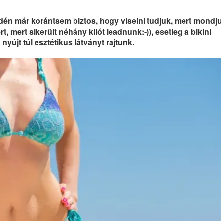
 idén már korántsem biztos, hogy viselni tudjuk, mert mondju
 mert sikerült néhány kilót leadnunk:-)), esetleg a bikini
nyújt túl esztétikus látványt rajtunk.