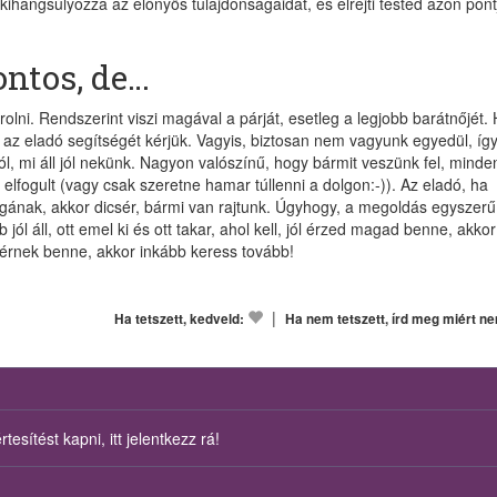
 kihangsúlyozza az előnyös tulajdonságaidat, és elrejti tested azon pont
ntos, de…
rolni. Rendszerint viszi magával a párját, esetleg a legjobb barátnőjét.
az eladó segítségét kérjük. Vagyis, biztosan nem vagyunk egyedül, így
 mi áll jól nekünk. Nagyon valószínű, hogy bármit veszünk fel, minde
elfogult (vagy csak szeretne hamar túllenni a dolgon:-)). Az eladó, ha
ának, akkor dicsér, bármi van rajtunk. Úgyhogy, a megoldás egyszerű
jól áll, ott emel ki és ott takar, ahol kell, jól érzed magad benne, akkor
sérnek benne, akkor inkább keress tovább!
|
Ha tetszett, kedveld:
Ha nem tetszett, írd meg miért n
esítést kapni, itt jelentkezz rá!