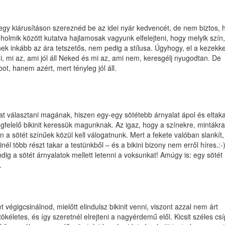
!
egy kiárusításon szereznéd be az idei nyár kedvencét, de nem biztos, 
 holmik között kutatva hajlamosak vagyunk elfelejteni, hogy melyik szín,
nek inkább az ára tetszetős, nem pedig a stílusa. Úgyhogy, el a kezekke
i, mi az, ami jól áll Neked és mi az, ami nem, keresgélj nyugodtan. De
t, hanem azért, mert tényleg jól áll.
t választani magának, hiszen egy-egy sötétebb árnyalat ápol és eltaka
elelő bikinit keressük magunknak. Az igaz, hogy a színekre, mintákra
n a sötét színűek közül kell válogatnunk. Mert a fekete valóban slankít
él több részt takar a testünkből – és a bikini bizony nem erről híres.:-
ndig a sötét árnyalatok mellett letenni a voksunkat! Amúgy is: egy sötét
.
végigcsinálnod, mielőtt elindulsz bikinit venni, viszont azzal nem árt
kéletes, és így szeretnél elrejteni a nagyérdemű elől. Kicsit széles cs