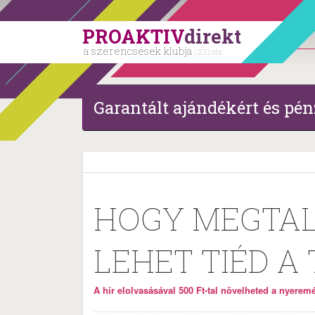
PROAKTIV
direkt
a szerencsések klubja
| 2011 óta
Garantált ajándékért és pén
HOGY MEGTALÁ
LEHET TIÉD A 
A hír elolvasásával 500 Ft-tal növelheted a nyeremén