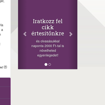
Facebook
ját,
Oszd meg
cikkeinket
+1.000.000 Ft...
Iratkozz fel
-nyeremény növelés jár
 Ha
cikk
a szerencsésnek a
 a
értesítőnkre
sorsolás napján! A
n
cikkek alján találsz
és olvasásukkal
megosztási
:
naponta 2000 Ft-tal is
lehetőséget. Lájkolj is
növelheted
minket!
egyenlegedet!
em!