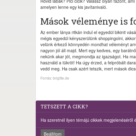
Rövid lábak? Pici cicik? Válassz olyan fazont, ami
amelyen lenne egy kis javítanivaló.
Mások véleménye is fo
Az ember lánya ritkán indul el egyedül bikinit vásá
mégis egyedül kényszerülünk shoppingolni, akkor 
velünk érkező könnyedén mondhat véleményt arról,
nagyon jól áll majd. Mert egy kedves, egy barátnő 
nekünk akar jót, megmondja az igazságot. Ha mag
használd a tükröt! Ha úgy érzed, a felpróbált darab 
vedd meg. Ha csak azért tetszik, mert mások dic
Forrás: brigitte.de
TETSZETT A CIKK?
Ha szeretnél ilyen témájú cikkek megjelenéséről ért
Beállítom