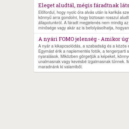
Eleget aludtál, mégis fáradtnak lát
Előfordul, hogy nyolc óra alvás után is karikás sz
könnyű arra gondolni, hogy biztosan rosszul aludt
állapotunkról. A fáradt megjelenés nem mindig az a
minősége vagy akár az is befolyásolhatja, hogyan
A nyári FOMO jelenség - Amikor úg
A nyár a kikapcsolódás, a szabadság és a közös é
Egymást érik a naplementés fotók, a tengerparti sze
nyaralások. Miközben görgetjük a képeket, könny
unalmasnak vagy kevésbé izgalmasnak tűnnek. M
maradnánk ki valamiből.