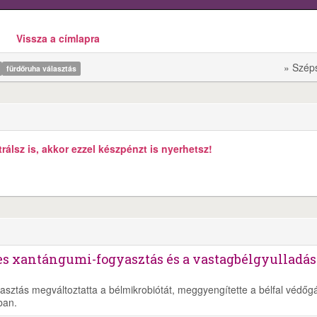
Vissza a címlapra
» Szép
fürdőruha választás
álsz is, akkor ezzel készpénzt is nyerhetsz!
es xantángumi-fogyasztás és a vastagbélgyulladás
asztás megváltoztatta a bélmikrobiótát, meggyengítette a bélfal védőgá
ban.