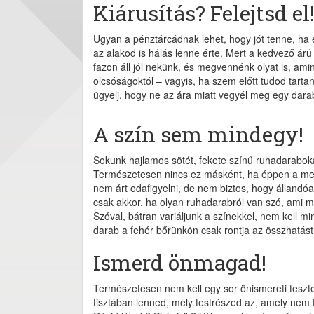
Kiárusítás? Felejtsd el
Ugyan a pénztárcádnak lehet, hogy jót tenne, ha 
az alakod is hálás lenne érte. Mert a kedvező árú
fazon áll jól nekünk, és megvennénk olyat is, ami
olcsóságoktól – vagyis, ha szem előtt tudod tartan
ügyelj, hogy ne az ára miatt vegyél meg egy darabo
A szín sem mindegy!
Sokunk hajlamos sötét, fekete színű ruhadaraboka
Természetesen nincs ez másként, ha éppen a megf
nem árt odafigyelni, de nem biztos, hogy állandóa
csak akkor, ha olyan ruhadarabról van szó, ami min
Szóval, bátran variáljunk a színekkel, nem kell mi
darab a fehér bőrünkön csak rontja az összhatást
Ismerd önmagad!
Természetesen nem kell egy sor önismereti tesztet 
tisztában lenned, mely testrészed az, amely nem tö