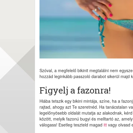
Szóval, a megfelelő bikinit megtalálni nem egysz
hozzád leginkább passzoló darabot sikerül majd k
Figyelj a fazonra!
Hiába tetszik egy bikini mintája, színe, ha a fa
rajtad, ahogy azt Te szeretnéd. Ha tanácstalan va
legelőnyösebb oldalát mutatja az alakodnak, kérd
között, melyik fazonú bugyi és melltartó az, amelyi
válogass! Esetleg teszteld magad
itt
vagy olvasd e