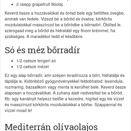
2 csepp grapefruit illóolaj
Keverd össze a hozzávalókat és öntsd bele egy befőttes üvegbe,
aminek van fedele. Vizezd be a bőröd és óvatos, körkörös
mozdulatokkal masszírozd be a bőrödbe a bőrradírt. Öblítsd le,
szárogasd meg a bőröd és hidratáld egy finom krémmel, ha
szükséges. A maradékot tedd el későbbre.
Só és méz bőrradír
1/2 csésze tengeri só
1/2 csésze mézet
Ez egy alap bőrradír, ami szépen leradírozza a bőrt, hidratálja és
táplálja is. Különböző gyógynövényekkel feldobhatod: levendula,
rozmaring, bazsalikom vagy menta is kerülhet bele. Keverd össze
alaposan a hozzávalókat. A zuhany alatt nedvesítsd be a bőröd.
Kb. egy kanálnyit helyezz belőle a kezedre, hígítsd egy kis vízzel
és masszírozd körkörös mozdulatokkal a bőrbe. Szappannal és
vízzel mosd le!
Mediterrán olívaolajos