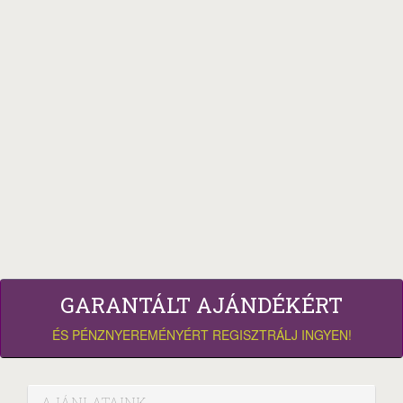
GARANTÁLT AJÁNDÉKÉRT
ÉS PÉNZNYEREMÉNYÉRT REGISZTRÁLJ INGYEN!
AJÁNLATAINK