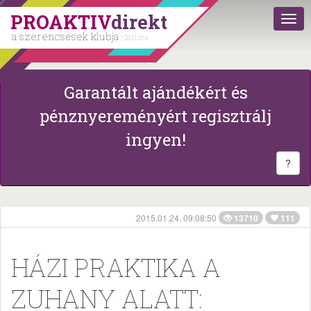
PROAKTIV
direkt
a szerencsések klubja
| 2011 óta
Garantált ajándékért és
pénznyereményért regisztrálj
ingyen!
?
2015.01.24. 09:08:50
13710
111
HÁZI PRAKTIKA A
ZUHANY ALATT: