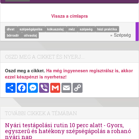
Vissza a címlapra
divat
szépségápolás
kókuszolaj
méz
szépség
házi praktika
» Szépség
bőrradír
olívaolaj
OSZD MEG A CIKKET ÉS NYERJ...
Oszd meg a cikket.
Ha még ingyenesen regisztrálsz is, akkor
ezzel készpénzt is nyerhetsz!
Megosztás
Facebook
Messenger
Viber
Gmail
Email
Copy
Link
TOVÁBBI CIKKEK A TÉMÁBAN
Nyári testápolási rutin 10 perc alatt - Gyors,
egyszerű és hatékony szépségápolás a rohanó
nyári nap