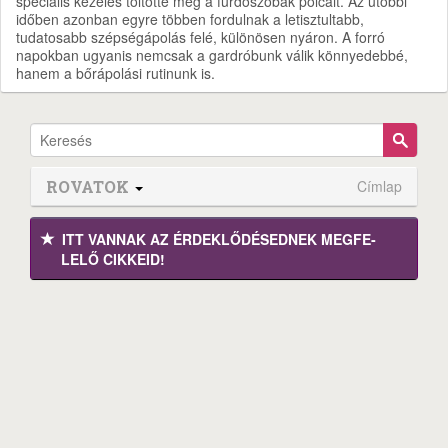
speciális kezelés töltötte meg a fürdőszobák polcait. Az utóbbi
időben azonban egyre többen fordulnak a letisztultabb,
tudatosabb szépségápolás felé, különösen nyáron. A forró
napokban ugyanis nemcsak a gardróbunk válik könnyedebbé,
hanem a bőrápolási rutinunk is.
ROVATOK
Címlap
ITT VANNAK AZ ÉRDEK­LŐDÉ­SEDNEK MEGFE­
LELŐ CIKKEID!