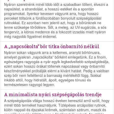
Nyáron szeretnénk minél több időt a szabadban tölteni, élvezni a
napsütést, a strandolást, a hosszú estéket és a spontán
programokat. Ilyenkor kevesen vágyunk arra, hogy hosszú
perceket töltsünk a fürdőszobában bonyolult szépségápolási
rutinokkal. Ez azonban nem jelenti azt, hogy a bőrünknek ne
lenne szüksége törődésre. Sőt, a meleg, az UV-sugárzás, a sós
tengervíz, a klóros medence és a fokozott izzadás miatt nyáron
még nagyobb figyelmet érdemel.
A „napcsókolta” bőr titka önbarnító nélkül
Nyáron sokan vágyunk arra a kellemes, aranyló bőrtónusra,
amelyet gyakran „napcsókolta” bőrként emlegetünk. Ez a finom,
egészséges ragyogás a nyár egyik legkedveltebb szépségideálja,
ezért sokan hosszú órákat töltenek napozással vagy önbarnító
készítményekkel próbálják elérni a kívánt hatást. Pedig a valóban
szép bőr nem feltétlenül a barnaság mértékétől függ. Sokkal
inkább attól, hogy hidratált, ápolt, egységes tónusú és
természetesen ragyogó legyen.
A minimalista nyári szépségápolás trendje
A szépségápolás világa hosszú éveken keresztül arról szólt, hogy
minél több terméket használjunk. Tízlépéses arcápolási rutinok,
külön nappali és éjszakai krémek, számtalan szérum, maszk és