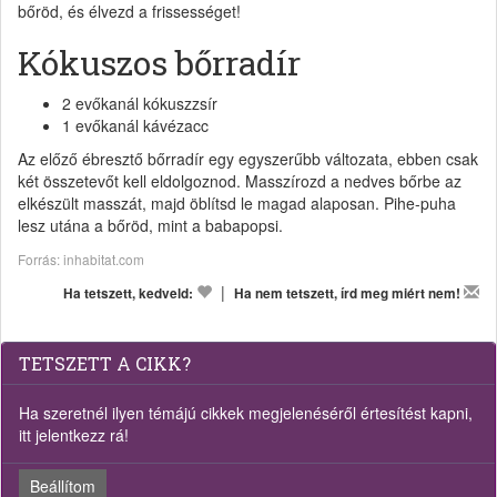
bőröd, és élvezd a frissességet!
Kókuszos bőrradír
2 evőkanál kókuszzsír
1 evőkanál kávézacc
Az előző ébresztő bőrradír egy egyszerűbb változata, ebben csak
két összetevőt kell eldolgoznod. Masszírozd a nedves bőrbe az
elkészült masszát, majd öblítsd le magad alaposan. Pihe-puha
lesz utána a bőröd, mint a babapopsi.
Forrás: inhabitat.com
|
Ha tetszett, kedveld:
Ha nem tetszett, írd meg miért nem!
TETSZETT A CIKK?
Ha szeretnél ilyen témájú cikkek megjelenéséről értesítést kapni,
itt jelentkezz rá!
Beállítom