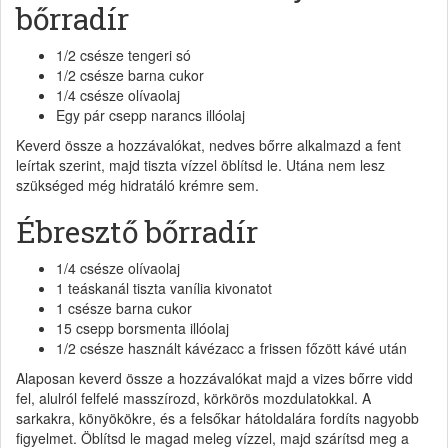
bőrradír
1/2 csésze tengeri só
1/2 csésze barna cukor
1/4 csésze olívaolaj
Egy pár csepp narancs illóolaj
Keverd össze a hozzávalókat, nedves bőrre alkalmazd a fent
leírtak szerint, majd tiszta vízzel öblítsd le. Utána nem lesz
szükséged még hidratáló krémre sem.
Ébresztő bőrradír
1/4 csésze olívaolaj
1 teáskanál tiszta vanília kivonatot
1 csésze barna cukor
15 csepp borsmenta illóolaj
1/2 csésze használt kávézacc a frissen főzött kávé után
Alaposan keverd össze a hozzávalókat majd a vizes bőrre vidd
fel, alulról felfelé masszírozd, körkörös mozdulatokkal. A
sarkakra, könyökökre, és a felsőkar hátoldalára fordíts nagyobb
figyelmet. Öblítsd le magad meleg vízzel, majd szárítsd meg a