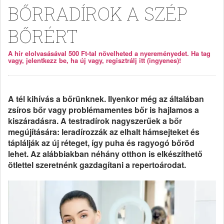
BŐRRADÍROK A SZÉP
BŐRÉRT
A hír elolvasásával 500 Ft-tal növelheted a nyereményedet. Ha tag
vagy, jelentkezz be, ha új vagy, regisztrálj itt (ingyenes)!
A tél kihívás a bőrünknek. Ilyenkor még az általában
zsíros bőr vagy problémamentes bőr is hajlamos a
kiszáradásra. A testradírok nagyszerűek a bőr
megújítására: leradírozzák az elhalt hámsejteket és
táplálják az új réteget, így puha és ragyogó bőröd
lehet. Az alábbiakban néhány otthon is elkészíthető
ötlettel szeretnénk gazdagítani a repertoárodat.