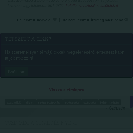
visszavonhatod a Colonnade címére (1388 Budapest, Pf. 14.) küldött
levélben vagy telefonon: 801-0801.
Letöltöm a biztosítási feltételeket.
|
Ha tetszett, kedveld:
Ha nem tetszett, írd meg miért nem!
TETSZETT A CIKK?
Ha szeretnél ilyen témájú cikkek megjelenéséről értesítést kapni,
itt jelentkezz rá!
Beállítom
Vissza a címlapra
szabadidő
divat
szépségápolás
egészség
szépség
fehér nadrág
» Szépség
OSZD MEG A CIKKET ÉS NYERJ...