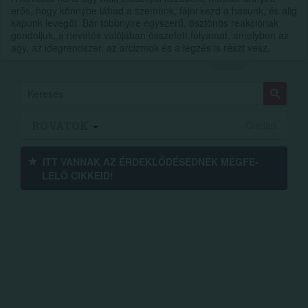
erős, hogy könnybe lábad a szemünk, fájni kezd a hasunk, és alig
kapunk levegőt. Bár többnyire egyszerű, ösztönös reakciónak
gondoljuk, a nevetés valójában összetett folyamat, amelyben az
agy, az idegrendszer, az arcizmok és a légzés is részt vesz.
ROVATOK
Címlap
ITT VANNAK AZ ÉRDEK­LŐDÉ­SEDNEK MEGFE­
LELŐ CIKKEID!