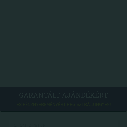
GARANTÁLT AJÁNDÉKÉRT
ÉS PÉNZNYEREMÉNYÉRT REGISZTRÁLJ INGYEN!
AJÁNLATAINK