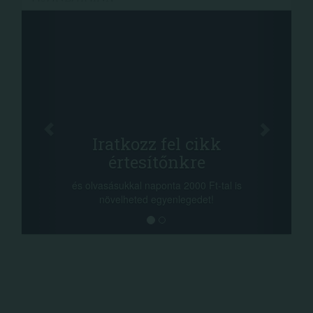
Iratkozz fel cikk
értesítőnkre
-nye
a so
és olvasásukkal naponta 2000 Ft-tal is
mego
növelheted egyenlegedet!