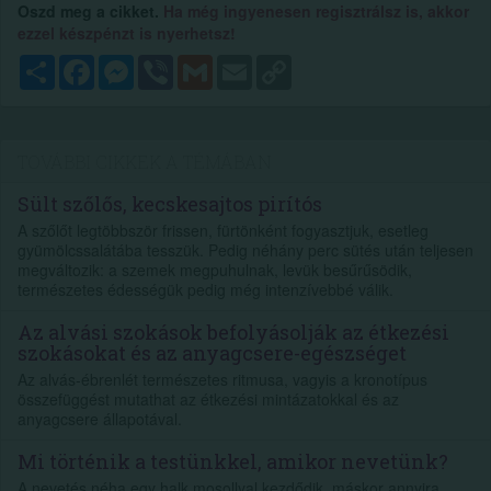
Oszd meg a cikket.
Ha még ingyenesen regisztrálsz is, akkor
ezzel készpénzt is nyerhetsz!
Megosztás
Facebook
Messenger
Viber
Gmail
Email
Copy
Link
TOVÁBBI CIKKEK A TÉMÁBAN
Sült szőlős, kecskesajtos pirítós
A szőlőt legtöbbször frissen, fürtönként fogyasztjuk, esetleg
gyümölcssalátába tesszük. Pedig néhány perc sütés után teljesen
megváltozik: a szemek megpuhulnak, levük besűrűsödik,
természetes édességük pedig még intenzívebbé válik.
Az alvási szokások befolyásolják az étkezési
szokásokat és az anyagcsere-egészséget
Az alvás-ébrenlét természetes ritmusa, vagyis a kronotípus
összefüggést mutathat az étkezési mintázatokkal és az
anyagcsere állapotával.
Mi történik a testünkkel, amikor nevetünk?
A nevetés néha egy halk mosollyal kezdődik, máskor annyira