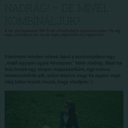
NADRÁG! – DE MIVEL
KOMBINÁLJUK?
A hír elolvasásával 500 Ft-tal növelheted a nyereményedet. Ha tag
vagy, jelentkezz be, ha új vagy, regisztrálj itt (ingyenes)!
Szerintem minden nőnek lapul a szekrényében egy
„majd egyszer úgyis felveszem” fehér nadrág. Majd ha
lesz hozzá egy szuper magassarkúm, egy csinos
fekete/zöld/kék stb. színű felsőm, vagy ha éppen majd
elég bátor leszek hozzá, hogy viseljem.:-)