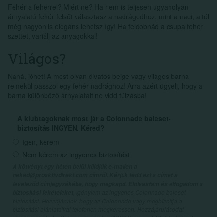
Fehér a fehérrel? Miért ne? Ha nem is teljesen ugyanolyan
árnyalatú fehér felsőt választasz a nadrágodhoz, mint a naci, attól
még nagyon is elegáns lehetsz így! Ha feldobnád a csupa fehér
szettet, variálj az anyagokkal!
Világos?
Naná, jöhet! A most olyan divatos beige vagy világos barna
remekül passzol egy fehér nadrághoz! Arra azért ügyelj, hogy a
barna különböző árnyalatait ne vidd túlzásba!
A klubtagoknak most jár a Colonnade baleset-
biztosítás INGYEN. Kéred?
Igen, kérem
Nem kérem az ingyenes biztosítást
A kötvényt egy héten belül küldjük e-mailen a
neked@proaktivdirekt.com címről. Kérjük tedd ezt a címet a
leveleződ címjegyzékébe, hogy megkapd. Elolvastam és elfogadom a
, igénylem az ingyenes Colonnade baleset-
biztosítási feltételeket
biztosítást. Hozzájárulok, hogy az Colonnade vagy megbízottja a
biztosítási ajánlataival telefonon megkeressen. Hozzájárulásodat