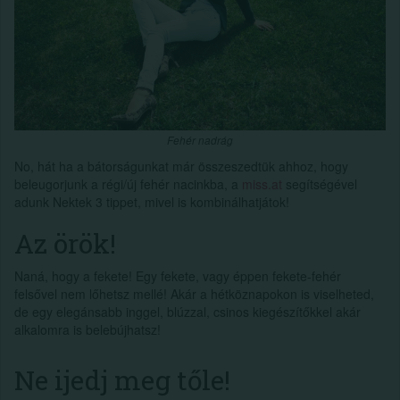
Fehér nadrág
No, hát ha a bátorságunkat már összeszedtük ahhoz, hogy
beleugorjunk a régi/új fehér nacinkba, a
miss.at
segítségével
adunk Nektek 3 tippet, mivel is kombinálhatjátok!
Az örök!
Naná, hogy a fekete! Egy fekete, vagy éppen fekete-fehér
felsővel nem lőhetsz mellé! Akár a hétköznapokon is viselheted,
de egy elegánsabb inggel, blúzzal, csinos kiegészítőkkel akár
alkalomra is belebújhatsz!
Ne ijedj meg tőle!