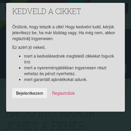
PROAKTIV
direkt
KEDVELD A CIKKET
a szerencsések klubja
| 2011 óta
Örülünk, hogy tetszik a cikk! Hogy kedvelni tudd, kérjük
jelentkezz be, ha már klubtag vagy. Ha még nem, akkor
Garantált ajándékért és
regisztrálj ingyenesen.
Ez azért jó neked,
pénznyereményért regisztrálj
mert a kedvelésednek megfelelő cikkeket fogunk
ingyen!
írni.
mert a nyereményjátékban ingyenesen részt
?
vehetsz és pénzt nyerhetsz.
mert garantált ajándékokat adunk.
2019.04.06. 13:08:21
12512
407
Bejelentkezem
Regisztrálok
HA JÓ IDŐ, AKKOR
JÖHET A FEHÉR