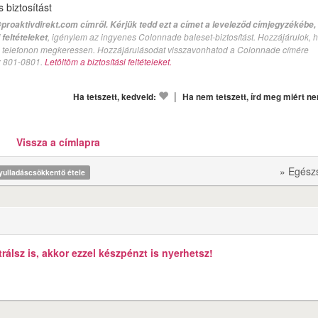
biztosítást
proaktivdirekt.com címről. Kérjük tedd ezt a címet a leveleződ címjegyzékébe,
, igénylem az ingyenes Colonnade baleset-biztosítást. Hozzájárulok, 
feltételeket
val telefonon megkeressen. Hozzájárulásodat visszavonhatod a Colonnade címére
n: 801-0801.
Letöltöm a biztosítási feltételeket.
|
Ha tetszett, kedveld:
Ha nem tetszett, írd meg miért n
Vissza a címlapra
» Egész
yulladáscsökkentő étele
álsz is, akkor ezzel készpénzt is nyerhetsz!