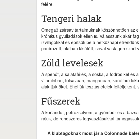
felére.
Tengeri halak
Omega3 zsírsav tartalmuknak köszönhetően az eg
krónikus gyulladások ellen is. Válasszunk akár fag
ízvilágokkal és építsük be a hétköznapi étrendünk
panírozott, olajban kisütött, sóval vastagon szórt 
Zöld levelesek
A spenót, a salátafélék, a sóska, a fodros kel és 
vitaminban, folsavban, mangánban, karotinoidokb
alakítjuk őket. Ehetjük tésztás ételek feltétjeként
Fűszerek
A koriander, petrezselyem, a gyömbér és a bazsal
rájuk, de rendszeres fogyasztásukkal támogassuk
A klubtagoknak most jár a Colonnade bale