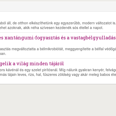
ól áll, de otthon elkészíthetünk egy egyszerűbb, modern változatot is
lehet azoknak, akik néha szívesen kezdenék sós étellel a napot.
es xantángumi-fogyasztás és a vastagbélgyulladás
asztás megváltoztatta a bélmikrobiótát, meggyengítette a bélfal védőgá
ban.
ggelik a világ minden tájáról
ors kávénál és egy szelet pirítósnál. Míg nálunk gyakran kenyér, felvágo
más tájain leves, rizs, hal, fűszeres zöldség vagy akár meleg babos éte