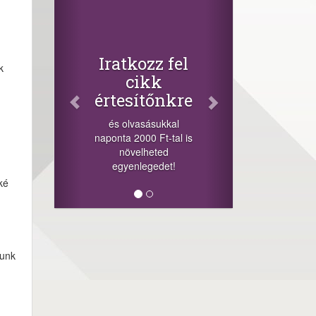
Facebook
Oszd meg
cikkeinket
+1.000.000 Ft...
fel
k
-nyeremény növelés jár
a szerencsésnek a
kre
sorsolás napján! A
cikkek alján találsz
kal
megosztási
tal is
lehetőséget. Lájkolj is
minket!
t!
ké
junk