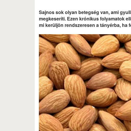
Sajnos sok olyan betegség van, ami gyull
megkeseríti. Ezen krónikus folyamatok el
mi kerüljön rendszeresen a tányérba, ha f