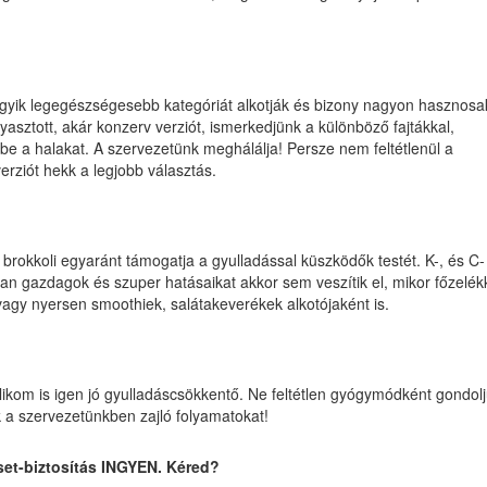
Iratkozz 
yik legegészségesebb kategóriát alkotják és bizony nagyon hasznosa
cikk
yasztott, akár konzerv verziót, ismerkedjünk a különböző fajtákkal,
be a halakat. A szervezetünk meghálálja! Persze nem feltétlenül a
értesítőn
verziót hekk a legjobb választás.
és olvasásuk
naponta 2000 Ft-
növelheted
egyenlegede
a brokkoli egyaránt támogatja a gyulladással küszködők testét. K-, és C-
an gazdagok és szuper hatásaikat akkor sem veszítik el, mikor főzelék
, vagy nyersen smoothiek, salátakeverékek alkotójaként is.
ikom is igen jó gyulladáscsökkentő. Ne feltétlen gyógymódként gondol
 a szervezetünkben zajló folyamatokat!
set-biztosítás INGYEN. Kéred?