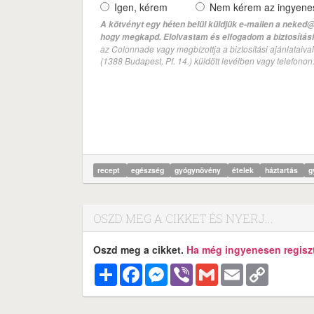
Igen, kérem
Nem kérem az ingyenes 
A kötvényt egy héten belül küldjük e-mailen a neked@
hogy megkapd. Elolvastam és elfogadom a biztosítási 
az Colonnade vagy megbízottja a biztosítási ajánlatai
(1388 Budapest, Pf. 14.) küldött levélben vagy telefono
recept
egészség
gyógynövény
ételek
háztartás
g
OSZD MEG A CIKKET ÉS NYERJ...
Oszd meg a cikket.
Ha még ingyenesen regisztr
Megosztás
Facebook
Messenger
Viber
Gmail
Email
Copy
Link