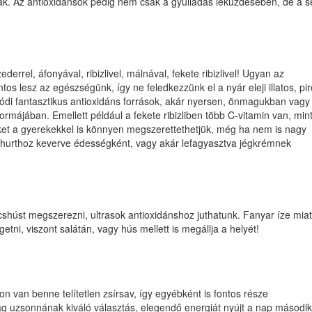
ak. Az antioxidánsok pedig nem csak a gyulladás leküzdésében, de a s
derrel, áfonyával, ribizlivel, málnával, fekete ribizlivel! Ugyan az
tos lesz az egészségünk, így ne feledkezzünk el a nyár eleji illatos, pi
ódi fantasztikus antioxidáns források, akár nyersen, önmagukban vagy
rmájában. Emellett például a fekete ribizliben több C-vitamin van, min
ket a gyerekekkel is könnyen megszerettethetjük, még ha nem is nagy
ghurthoz keverve édességként, vagy akár lefagyasztva jégkrémnek
shúst megszerezni, ultrasok antioxidánshoz juthatunk. Fanyar íze miat
i, viszont salátán, vagy hús mellett is megállja a helyét!
 van benne telítetlen zsírsav, így egyébként is fontos része
 uzsonnának kiváló választás, elegendő energiát nyújt a nap második