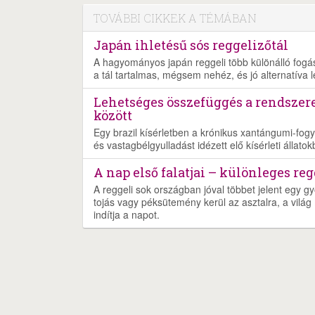
TOVÁBBI CIKKEK A TÉMÁBAN
Japán ihletésű sós reggelizőtál
A hagyományos japán reggeli több különálló fogásb
a tál tartalmas, mégsem nehéz, és jó alternatíva 
Lehetséges összefüggés a rendszer
között
Egy brazil kísérletben a krónikus xantángumi-fogy
és vastagbélgyulladást idézett elő kísérleti állatok
A nap első falatjai – különleges re
A reggeli sok országban jóval többet jelent egy gy
tojás vagy péksütemény kerül az asztalra, a világ 
indítja a napot.