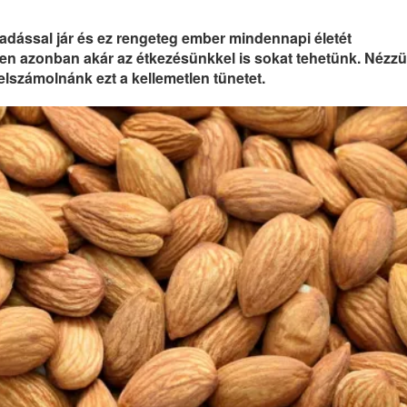
adással jár és ez rengeteg ember mindennapi életét
len azonban akár az étkezésünkkel is sokat tehetünk. Nézzü
elszámolnánk ezt a kellemetlen tünetet.