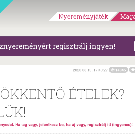
Nyereményjáték
Maga
znyereményért regisztrálj ingyen!
2020.08.13. 17:40:27
14845
ÖKKENTŐ ÉTELEK?
LÜK!
yedet. Ha tag vagy, jelentkezz be, ha új vagy, regisztrálj itt (ingyenes)!