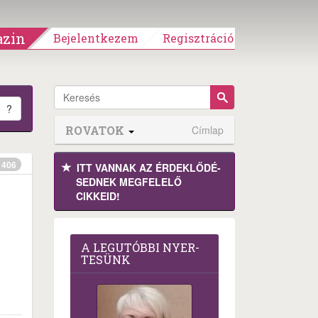
zin
Bejelentkezem
Regisztráció
?
ROVATOK
Címlap
406
ITT VANNAK AZ ÉRDEK­LŐDÉ­
SEDNEK MEGFE­LELŐ
CIKKEID!
A LEG­U­TÓB­BI NYER­
TE­SÜNK