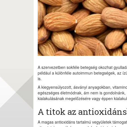
A szervezetben sokféle betegség okozhat gyulladá
például a különféle autoimmun betegségek, az ízü
is.
A kiegyensúlyozott, ásványi anyagokban, vitami
egészséges életmódnak, ám nem is gondolnánk, h
kialakulásának megelőzésére vagy éppen kialakul
A titok az antioxidáns
A magas antioxidáns tartalmú vegyületek támogat