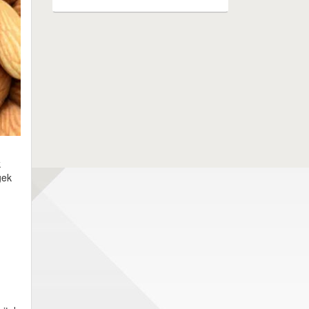
k
gek