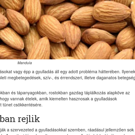
Mandula
sokat vagy épp a gyulladás áll egy adott probléma hátterében. Ilyene
leti megbetegedések, szív-, és érrendszeri, illetve daganatos betegsé
nokban és tápanyagokban, rostokban gazdag táplálkozás alapköve az
ogy vannak ételek, amik kiemelten hasznosak a gyulladások
t tünet csökkentésére.
ban rejlik
ják a szervezeted a gyulladásokkal szemben, ráadásul jellemzően sok