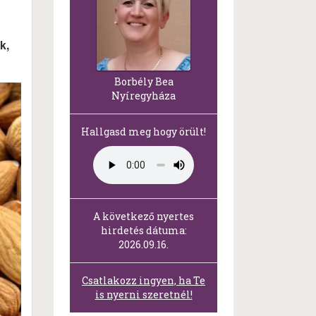
k,
Borbély Bea
Nyíregyháza
Hallgasd meg hogy örült!
A következő nyertes
hirdetés dátuma:
2026.09.16.
Csatlakozz ingyen, ha Te
is nyerni szeretnél!