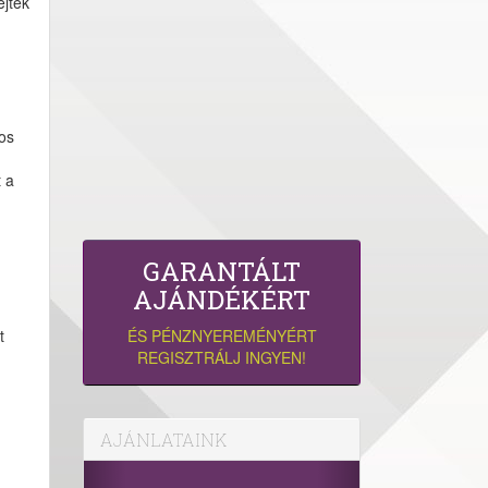
ejtek
ros
t a
GARANTÁLT
AJÁNDÉKÉRT
t
ÉS PÉNZNYEREMÉNYÉRT
REGISZTRÁLJ INGYEN!
AJÁNLATAINK