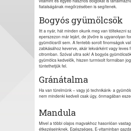
vitamint és egyéb hasznos dolgokat is tartalmazn
fiatalságának megőrzésében is segítenek.
Bogyós gyümölcsök
Itt a nyár, hát minden okunk meg van töltekezni sze
eperszezon már lejárt, de jövőre is ugyanolyan fon
gyümölcsről sem. A fentebb sorolt finomságok val
zabkásához keverve, akár lekvárként vagy leves fo
citromban. Szóval ultra sok! A bogyós gyümölcsö
gyümölcs kedvelők, hiszen turmixolt formában jo
tüntethetjük fel.
Gránátalma
Ha van türelmünk – vagy jó technikánk- a gyümölc
nem mindenki kedveli csak úgy, önmagában eszegetn
Mandula
Mivel a többi olajos magvakhoz hasonlóan vastagon
étkezéseinknek. Egészséges, E-vitaminban gazdag