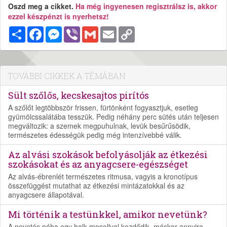
Oszd meg a cikket.
Ha még ingyenesen regisztrálsz is, akkor
ezzel készpénzt is nyerhetsz!
Megosztás
Facebook
Messenger
Viber
Gmail
Email
Copy
Link
TOVÁBBI CIKKEK A TÉMÁBAN
Sült szőlős, kecskesajtos pirítós
A szőlőt legtöbbször frissen, fürtönként fogyasztjuk, esetleg
gyümölcssalátába tesszük. Pedig néhány perc sütés után teljesen
megváltozik: a szemek megpuhulnak, levük besűrűsödik,
természetes édességük pedig még intenzívebbé válik.
Az alvási szokások befolyásolják az étkezési
szokásokat és az anyagcsere-egészséget
Az alvás-ébrenlét természetes ritmusa, vagyis a kronotípus
összefüggést mutathat az étkezési mintázatokkal és az
anyagcsere állapotával.
Mi történik a testünkkel, amikor nevetünk?
A nevetés néha egy halk mosollyal kezdődik, máskor annyira