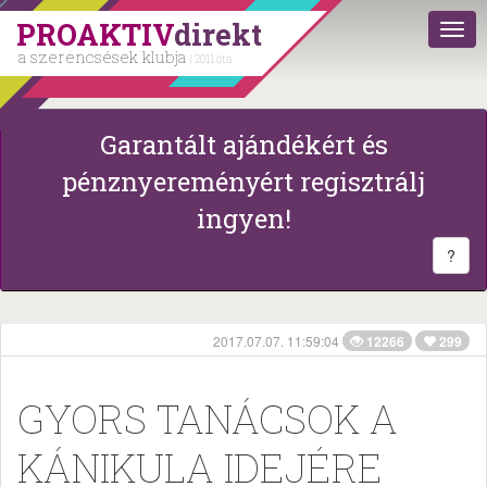
PROAKTIV
direkt
a szerencsések klubja
| 2011 óta
Garantált ajándékért és
pénznyereményért regisztrálj
ingyen!
?
2017.07.07. 11:59:04
12266
299
GYORS TANÁCSOK A
KÁNIKULA IDEJÉRE