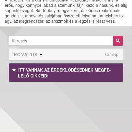
erős, hogy könnybe lábad a szemünk, fájni kezd a hasunk, és alig
kapunk levegőt. Bár többnyire egyszerű, ösztönös reakciónak
gondoljuk, a nevetés valójában összetett folyamat, amelyben az
agy, az idegrendszer, az arcizmok és a légzés is részt vesz.
ROVATOK
Címlap
ITT VANNAK AZ ÉRDEK­LŐDÉ­SEDNEK MEGFE­
LELŐ CIKKEID!