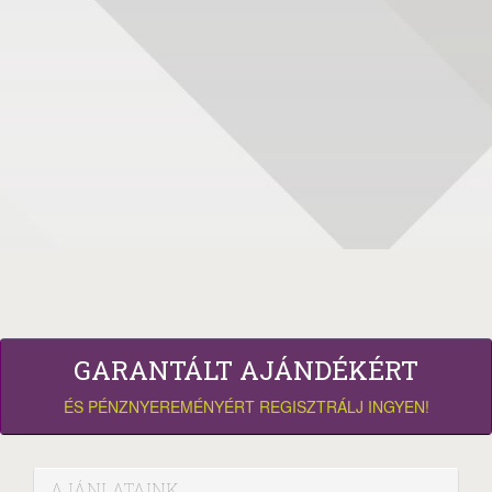
GARANTÁLT AJÁNDÉKÉRT
ÉS PÉNZNYEREMÉNYÉRT REGISZTRÁLJ INGYEN!
AJÁNLATAINK