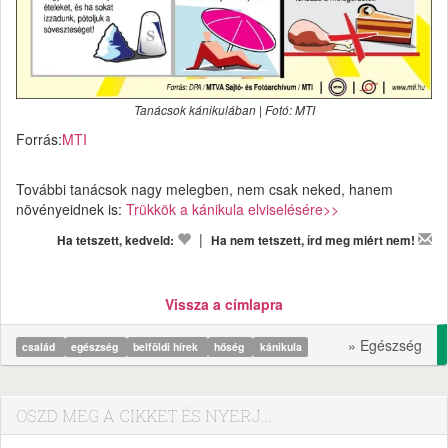
Tanácsok kánikulában | Fotó: MTI
Forrás:
MTI
További tanácsok nagy melegben, nem csak neked, hanem
növényeidnek is:
Trükkök a kánikula elviselésére>>
|
Ha tetszett, kedveld:
Ha nem tetszett, írd meg miért nem!
Vissza a címlapra
» Egészség
család
egészség
belföldi hírek
hőség
kánikula
OSZD MEG A CIKKET ÉS NYERJ...