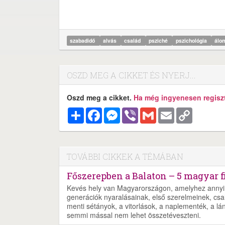
szabadidő
alvás
család
psziché
pszichológia
álo
OSZD MEG A CIKKET ÉS NYERJ...
Oszd meg a cikket.
Ha még ingyenesen regisztr
Megosztás
Facebook
Messenger
Viber
Gmail
Email
Copy
Link
TOVÁBBI CIKKEK A TÉMÁBAN
Főszerepben a Balaton – 5 magyar f
Kevés hely van Magyarországon, amelyhez annyi 
generációk nyaralásainak, első szerelmeinek, csalá
menti sétányok, a vitorlások, a naplementék, a lá
semmi mással nem lehet összetéveszteni.