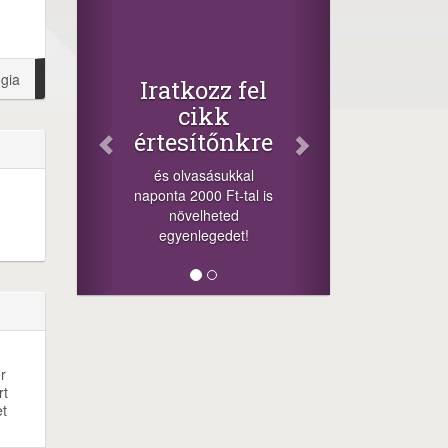
Fac
Osz
cikk
+1.000
ógia
Iratkozz fel
-nyeremén
cikk
a szere
értesítőnkre
sorsolá
cikkek a
és olvasásukkal
meg
naponta 2000 Ft-tal is
lehetősége
növelheted
mi
egyenlegedet!
r
rt
et