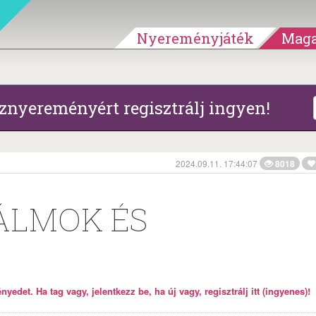
Nyereményjáték
Maga
znyereményért regisztrálj ingyen!
2024.09.11. 17:44:07
8018
ÁLMOK ÉS
yedet. Ha tag vagy, jelentkezz be, ha új vagy, regisztrálj itt (ingyenes)!