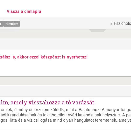
Vissza a címlapra
» Pszichol
m
rémálom
álsz is, akkor ezzel készpénzt is nyerhetsz!
ilm, amely visszahozza a tó varázsát
emlék, élmény és érzelem kötődik, mint a Balatonhoz. A magyar tenge
di kirándulásainak és felejthetetlen nyári kalandjainak helyszíne. A pa
ngos illata és a víz csillogása mind olyan hangulatot teremtenek, amely