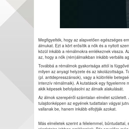
Megfigyelték, hogy az alapvetően egészséges embe
álmukat. Ezt a kört erősítik a nők és a nyitott s
közül inkább a rémálmokra emlékeznek vissza. Az
az, hogy a nők (rém)álmaikban inkább verbális agre
Továbbá a rémálmok gyakorisága attól is függővé v
milyen az anyagi helyzete és az iskolázottsága.
(pl. antidepresszánsok), vagy a különféle bete
intenzív rémálmaik). A kutatások egy figyelemre m
akik képesek befolyásolni az álmaik alakulását.
Az álmok szerepéről számtalan elmélet született.
tulajdonképpen az egyének tudattalan vágyai jut
vallanak be, hanem inkább elfojtják azokat.
Más elméletek szerint a félelemmel, bűntudattal