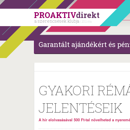
PROAKTIV
direkt
a szerencsések klubja
| 2011 óta
Garantált ajándékért és pén
GYAKORI RÉM
JELENTÉSEIK
A hír elolvasásával 500 Ft-tal növelheted a nyeremén