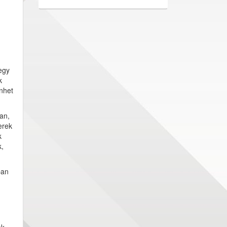
egy
k
nhet
an,
erek
k
k,
ban