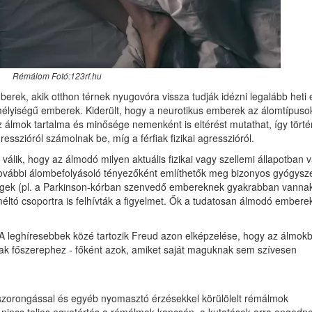
Rémálom Fotó:123rf.hu
rek, akik otthon térnek nyugovóra vissza tudják idézni legalább heti 
zemélyiségű emberek. Kiderült, hogy a neurotikus emberek az álomtípuso
 álmok tartalma és minősége nemenként is eltérést mutathat, így törté
sszióról számolnak be, míg a férfiak fizikai agresszióról.
álik, hogy az álmodó milyen aktuális fizikai vagy szellemi állapotban v
 További álombefolyásoló tényezőként említhetők meg bizonyos gyógysz
gségek (pl. a Parkinson-kórban szenvedő embereknek gyakrabban vanna
éltó csoportra is felhívták a figyelmet. Ők a tudatosan álmodó embere
 A leghíresebbek közé tartozik Freud azon elképzelése, hogy az álmok
nak főszerephez - főként azok, amiket saját maguknak sem szívesen
, szorongással és egyéb nyomasztó érzésekkel körülölelt rémálmok