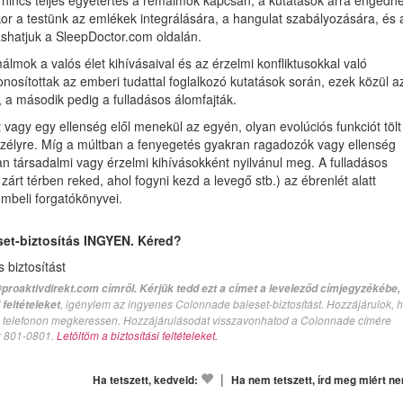
 nincs teljes egyetértés a rémálmok kapcsán, a kutatások arra engedn
kor a testünk az emlékek integrálására, a hangulat szabályozására, és 
ashatjuk a SleepDoctor.com oldalán.
mok a valós élet kihívásaival és az érzelmi konfliktusokkal való
nosítottak az emberi tudattal foglalkozó kutatások során, ezek közül a
 a második pedig a fulladásos álomfajták.
vagy egy ellenség elől menekül az egyén, olyan evolúciós funkciót tölt
veszélyre. Míg a múltban a fenyegetés gyakran ragadozók vagy ellenség
an társadalmi vagy érzelmi kihívásokként nyilvánul meg. A fulladásos
árt térben reked, ahol fogyni kezd a levegő stb.) az ébrenlét alatt
ombeli forgatókönyvei.
set-biztosítás INGYEN. Kéred?
biztosítást
proaktivdirekt.com címről. Kérjük tedd ezt a címet a leveleződ címjegyzékébe,
, igénylem az ingyenes Colonnade baleset-biztosítást. Hozzájárulok, 
feltételeket
val telefonon megkeressen. Hozzájárulásodat visszavonhatod a Colonnade címére
n: 801-0801.
Letöltöm a biztosítási feltételeket.
|
Ha tetszett, kedveld:
Ha nem tetszett, írd meg miért n