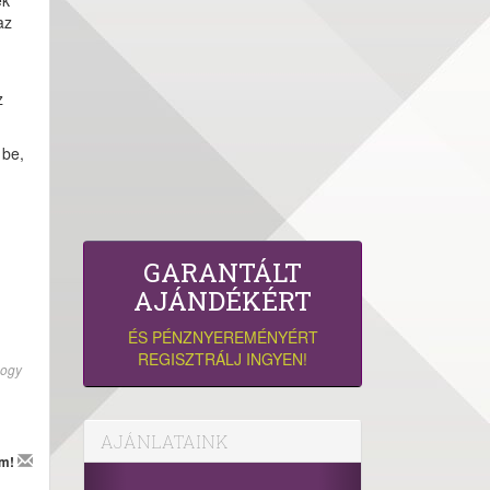
ek
az
z
 be,
GARANTÁLT
AJÁNDÉKÉRT
ÉS PÉNZNYEREMÉNYÉRT
REGISZTRÁLJ INGYEN!
hogy
AJÁNLATAINK
em!