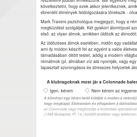
részleteire jobban emlékszünk. Bár egyelőre még
következtetni, hogy ezek akkor jelentkeznek, ami
ébrenléti élmények feldolgozására törekszik - olv
Mark Travers pszichológus megjegyzi, hogy a rémál
megküzdést szolgálják. Két gyakori álomtípust azo
első: az olyan álmok, amikben üldözik az álmodót,
Az üldözéses álmok esetében, midőn egy vadállat 
ami ily módon készíti fel az egyént a valós élet
támadásában öltött testet, addig a modern világb
rémálmok (pl. álmában víz alá nyomják, vagy egy z
tapasztalt szorongásos és stresszes helyzetek ál
A klubtagoknak most jár a Colonnade bale
Igen, kérem
Nem kérem az ingyenes 
A kötvényt egy héten belül küldjük e-mailen a neked@
hogy megkapd. Elolvastam és elfogadom a biztosítási 
az Colonnade vagy megbízottja a biztosítási ajánlatai
(1388 Budapest, Pf. 14.) küldött levélben vagy telefono