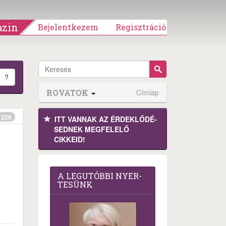
zin
Bejelentkezem
Regisztráció
?
ROVATOK
Címlap
226
ITT VANNAK AZ ÉRDEK­LŐDÉ­
SEDNEK MEGFE­LELŐ
CIKKEID!
A LEG­U­TÓB­BI NYER­
TE­SÜNK