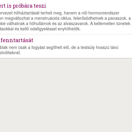
t is próbára teszi
zervezet hőháztartását terheli meg, hanem a női hormonrendszer
en megváltozhat a menstruációs ciklus, felerősödhetnek a panaszok, a
bé válhatnak a hőhullámok és az alvászavarok. A kellemetlen tünetek
ásokkal és kellő odafigyeléssel enyhíthetők.
 fenntartását
blak nem csak a fogyást segítheti elő, de a testsúly hosszú távú
elnőtteknél.