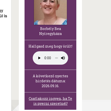
gy
l is
Borbély Bea
Nyíregyháza
Hallgasd meg hogy örült!
A következő nyertes
hirdetés dátuma:
2026.09.16.
Csatlakozz ingyen, ha Te
is nyerni szeretnél!