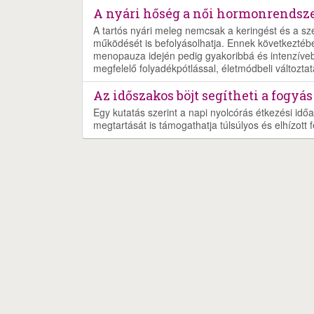
A nyári hőség a női hormonrendszer
A tartós nyári meleg nemcsak a keringést és a s
működését is befolyásolhatja. Ennek következtéb
menopauza idején pedig gyakoribbá és intenzíveb
megfelelő folyadékpótlással, életmódbeli változtat
Az időszakos böjt segítheti a fogyás
Egy kutatás szerint a napi nyolcórás étkezési időa
megtartását is támogathatja túlsúlyos és elhízott f