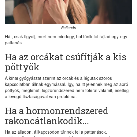
Pattanás
Hát, csak figyelj, mert nem mindegy, hol tűnik fel rajtad egy-egy
pattanás.
Ha az orcákat csúfítják a kis
pöttyök
A kínai gyógyászat szerint az orcák és a légutak szoros
kapcsolatban állnak egymással. Így, ha itt jelennek meg az apró
pöttyök, meglehet, légzőrendszered nem tolerál valamit, esetleg
a levegő tisztaságával van probléma.
Ha a hormonrendszered
rakoncátlankodik...
Ha az álladon, állkapcsodon tűnnek fel a pattanások,