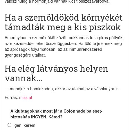
valószínűleg a hormonjaid vannak kicsit összezavarodva.
Ha a szemöldököd környékét
támadták meg a kis piszkok
Amennyiben a szemöldököt között bukkannak fel a piros pöttyök,
az étkezéseddel lehet összefüggésben. Ha fölötte jelennek meg
az apróságok folyamatosan, az az immunrendszered
gyengeségére utalhat.
Ha elég látványos helyen
vannak…
… mondjuk a homlokodon, akkor az utalhat az alváshiányra is.
Forrás:
miss.at
A klubtagoknak most jár a Colonnade baleset-
biztosítás INGYEN. Kéred?
Igen, kérem