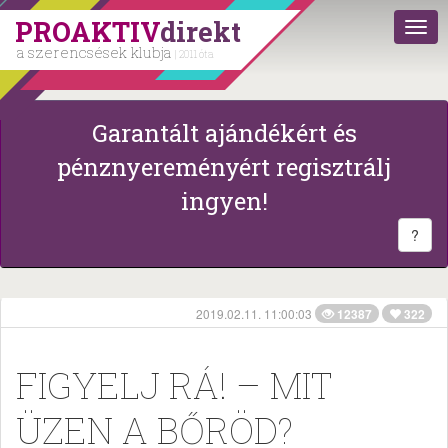
PROAKTIV
direkt
a szerencsések klubja
| 2011 óta
Garantált ajándékért és
pénznyereményért regisztrálj
ingyen!
?
2019.02.11. 11:00:03
12387
322
FIGYELJ RÁ! – MIT
ÜZEN A BŐRÖD?