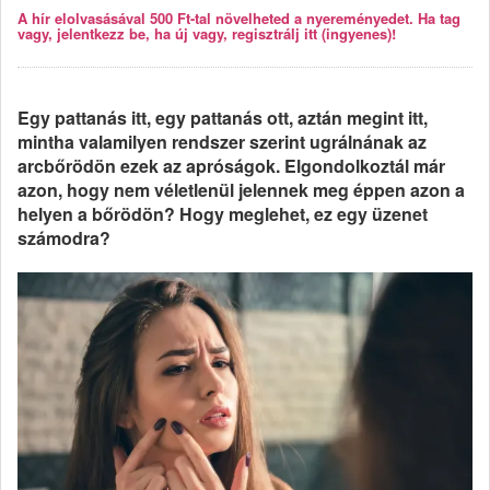
A hír elolvasásával 500 Ft-tal növelheted a nyereményedet. Ha tag
vagy, jelentkezz be, ha új vagy, regisztrálj itt (ingyenes)!
Egy pattanás itt, egy pattanás ott, aztán megint itt,
mintha valamilyen rendszer szerint ugrálnának az
arcbőrödön ezek az apróságok. Elgondolkoztál már
azon, hogy nem véletlenül jelennek meg éppen azon a
helyen a bőrödön? Hogy meglehet, ez egy üzenet
számodra?