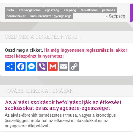
diéta
szépségápolás
egészség
szépség
táplálkozás
pattanás
» Szépség
hormonzavar
immunrendszer gyengesége
OSZD MEG A CIKKET ÉS NYERJ...
Oszd meg a cikket.
Ha még ingyenesen regisztrálsz is, akkor
ezzel készpénzt is nyerhetsz!
Megosztás
Facebook
Messenger
Viber
Gmail
Email
Copy
Link
TOVÁBBI CIKKEK A TÉMÁBAN
Az alvási szokások befolyásolják az étkezési
szokásokat és az anyagcsere-egészséget
Az alvás-ébrenlét természetes ritmusa, vagyis a kronotípus
összefüggést mutathat az étkezési mintázatokkal és az
anyagcsere állapotával.