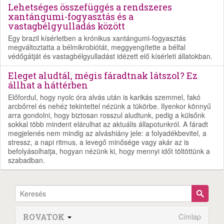
Lehetséges összefüggés a rendszeres
xantángumi-fogyasztás és a
vastagbélgyulladás között
Egy brazil kísérletben a krónikus xantángumi-fogyasztás
megváltoztatta a bélmikrobiótát, meggyengítette a bélfal
védőgátját és vastagbélgyulladást idézett elő kísérleti állatokban.
Eleget aludtál, mégis fáradtnak látszol? Ez
állhat a háttérben
Előfordul, hogy nyolc óra alvás után is karikás szemmel, fakó
arcbőrrel és nehéz tekintettel nézünk a tükörbe. Ilyenkor könnyű
arra gondolni, hogy biztosan rosszul aludtunk, pedig a külsőnk
sokkal több mindent elárulhat az aktuális állapotunkról. A fáradt
megjelenés nem mindig az alváshiány jele: a folyadékbevitel, a
stressz, a napi ritmus, a levegő minősége vagy akár az is
befolyásolhatja, hogyan nézünk ki, hogy mennyi időt töltöttünk a
szabadban.
ROVATOK
Címlap