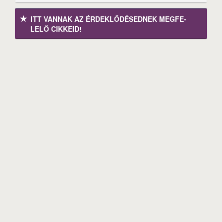
ITT VANNAK AZ ÉRDEK­LŐDÉ­SEDNEK MEGFE­
LELŐ CIKKEID!