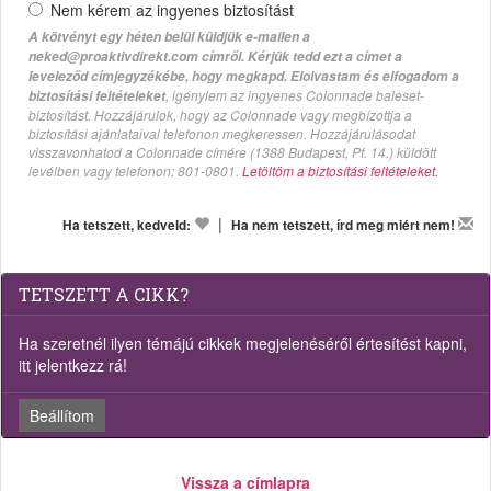
Nem kérem az ingyenes biztosítást
A kötvényt egy héten belül küldjük e-mailen a
neked@proaktivdirekt.com címről. Kérjük tedd ezt a címet a
leveleződ címjegyzékébe, hogy megkapd. Elolvastam és elfogadom a
, igénylem az ingyenes Colonnade baleset-
biztosítási feltételeket
biztosítást. Hozzájárulok, hogy az Colonnade vagy megbízottja a
biztosítási ajánlataival telefonon megkeressen. Hozzájárulásodat
visszavonhatod a Colonnade címére (1388 Budapest, Pf. 14.) küldött
levélben vagy telefonon: 801-0801.
Letöltöm a biztosítási feltételeket.
|
Ha tetszett, kedveld:
Ha nem tetszett, írd meg miért nem!
TETSZETT A CIKK?
Ha szeretnél ilyen témájú cikkek megjelenéséről értesítést kapni,
itt jelentkezz rá!
Beállítom
Vissza a címlapra