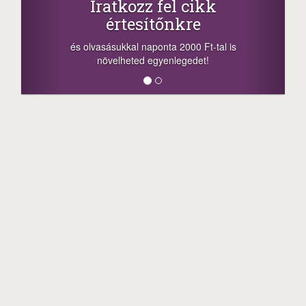
Iratkozz fel cikk
+1.0
értesítőnkre
-nyeremény növe
a sorsolás napjá
vasásukkal naponta 2000 Ft-tal is
megosztási lehető
növelheted egyenlegedet!