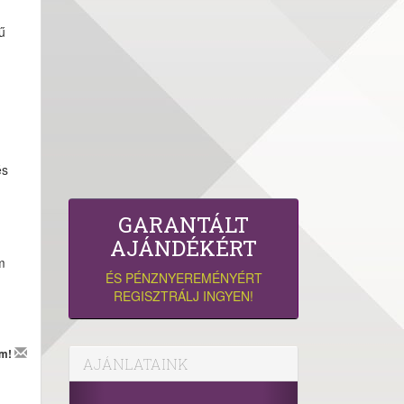
ű
és
GARANTÁLT
AJÁNDÉKÉRT
m
ÉS PÉNZNYEREMÉNYÉRT
REGISZTRÁLJ INGYEN!
em!
AJÁNLATAINK