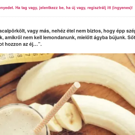
yedet. Ha tag vagy, jelentkezz be, ha új vagy, regisztrálj itt (ingyenes)!
pacalpörkölt, vagy más, nehéz étel nem biztos, hogy épp szé
k, amikről nem kell lemondanunk, mielőtt ágyba bújunk. Sőt
ot hozzon az éj…”.