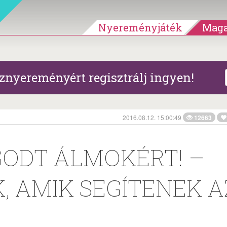
Nyereményjáték
Maga
znyereményért regisztrálj ingyen!
2016.08.12. 15:00:49
12663
GODT ÁLMOKÉRT! –
, AMIK SEGÍTENEK A