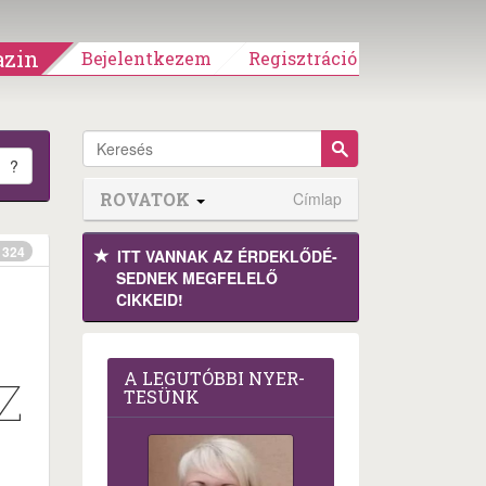
zin
Bejelentkezem
Regisztráció
?
ROVATOK
Címlap
324
ITT VANNAK AZ ÉRDEK­LŐDÉ­
SEDNEK MEGFE­LELŐ
CIKKEID!
A LEG­U­TÓB­BI NYER­
Z
TE­SÜNK