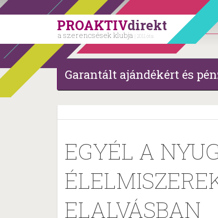
PROAKTIV
direkt
a szerencsések klubja
| 2011 óta
Garantált ajándékért és pén
EGYÉL A NYU
ÉLELMISZEREK
ELALVÁSBAN