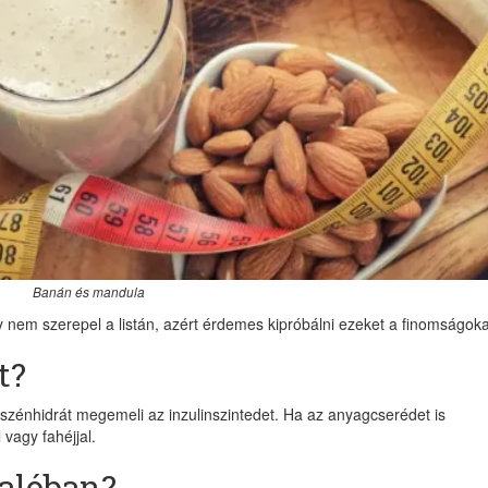
Banán és mandula
em szerepel a listán, azért érdemes kipróbálni ezeket a finomságokat
t?
ő szénhidrát megemeli az inzulinszintedet. Ha az anyagcserédet is
 vagy fahéjjal.
alóban?