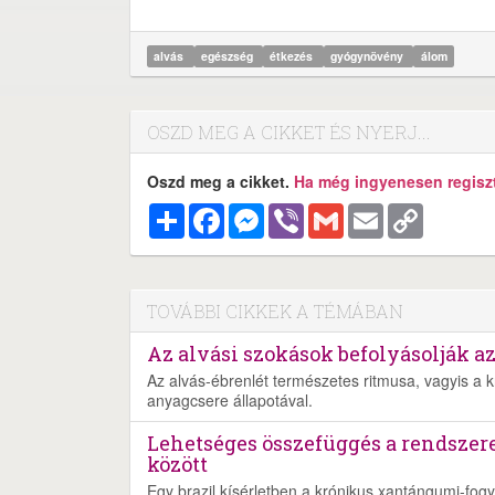
alvás
egészség
étkezés
gyógynövény
álom
OSZD MEG A CIKKET ÉS NYERJ...
Oszd meg a cikket.
Ha még ingyenesen regisztr
Megosztás
Facebook
Messenger
Viber
Gmail
Email
Copy
Link
TOVÁBBI CIKKEK A TÉMÁBAN
Az alvási szokások befolyásolják a
Az alvás-ébrenlét természetes ritmusa, vagyis a 
anyagcsere állapotával.
Lehetséges összefüggés a rendszer
között
Egy brazil kísérletben a krónikus xantángumi-fogy