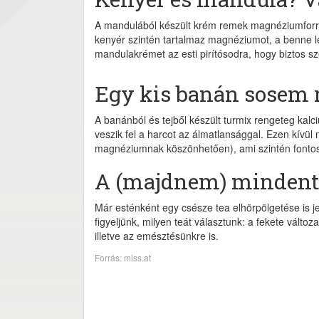
A mandulából készült krém remek magnéziumforrás
kenyér szintén tartalmaz magnéziumot, a benne lé
mandulakrémet az esti pirítósodra, hogy biztos s
Egy kis banán sosem 
A banánból és tejből készült turmix rengeteg kalc
veszik fel a harcot az álmatlansággal. Ezen kívü
magnéziumnak köszönhetően), ami szintén fontos
A (majdnem) mindent
Már esténként egy csésze tea elhörpölgetése is 
figyeljünk, milyen teát választunk: a fekete válto
illetve az emésztésünkre is.
Forrás: miss.at