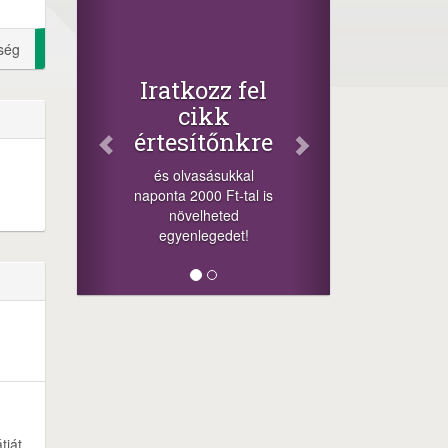
Facebook
Oszd meg
ség
cikkeinket
+1.000.000 Ft..
Iratkozz fel
-nyeremény növelés 
cikk
a szerencsésnek a
értesítőnkre
sorsolás napján! A
cikkek alján találsz
és olvasásukkal
megosztási
naponta 2000 Ft-tal is
lehetőséget. Lájkolj 
növelheted
minket!
egyenlegedet!
tját