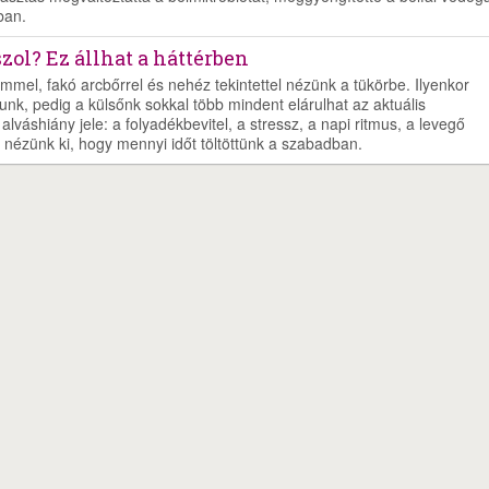
ban.
szol? Ez állhat a háttérben
emmel, fakó arcbőrrel és nehéz tekintettel nézünk a tükörbe. Ilyenkor
unk, pedig a külsőnk sokkal több mindent elárulhat az aktuális
lváshiány jele: a folyadékbevitel, a stressz, a napi ritmus, a levegő
 nézünk ki, hogy mennyi időt töltöttünk a szabadban.