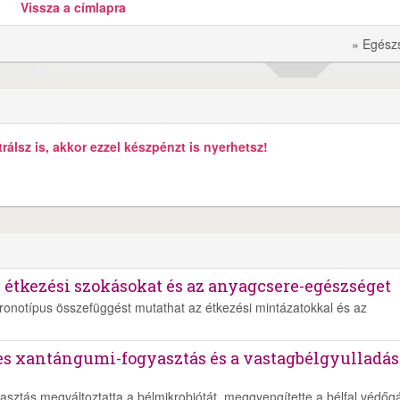
Vissza a címlapra
» Egész
álsz is, akkor ezzel készpénzt is nyerhetsz!
z étkezési szokásokat és az anyagcsere-egészséget
kronotípus összefüggést mutathat az étkezési mintázatokkal és az
es xantángumi-fogyasztás és a vastagbélgyulladás
asztás megváltoztatta a bélmikrobiótát, meggyengítette a bélfal védőgá