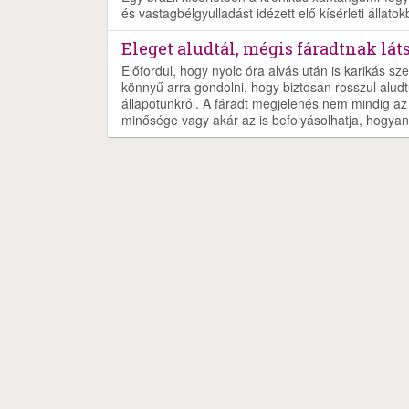
és vastagbélgyulladást idézett elő kísérleti állatok
Eleget aludtál, mégis fáradtnak lát
Előfordul, hogy nyolc óra alvás után is karikás sz
könnyű arra gondolni, hogy biztosan rosszul aludt
állapotunkról. A fáradt megjelenés nem mindig az a
minősége vagy akár az is befolyásolhatja, hogyan