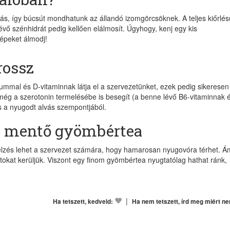
, így búcsút mondhatunk az állandó izomgörcsöknek. A teljes kiőrlés
vő szénhidrát pedig kellően elálmosít. Úgyhogy, kenj egy kis
zépeket álmodj!
rossz
iummal és D-vitaminnak látja el a szervezetünket, ezek pedig sikeresen
l még a szerotonin termelésébe is besegít (a benne lévő B6-vitaminnak 
 a nyugodt alvás szempontjából.
 mentő gyömbértea
jelzés lehet a szervezet számára, hogy hamarosan nyugovóra térhet. Á
zatokat kerüljük. Viszont egy finom gyömbértea nyugtatólag hathat ránk,
|
Ha tetszett, kedveld:
Ha nem tetszett, írd meg miért n