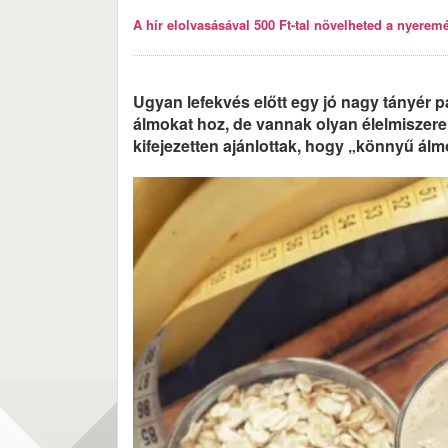
A hír elolvasásával 500 Ft-tal növelheted a nyeremén
Ugyan lefekvés előtt egy jó nagy tányér 
álmokat hoz, de vannak olyan élelmiszere
kifejezetten ajánlottak, hogy „könnyű álm