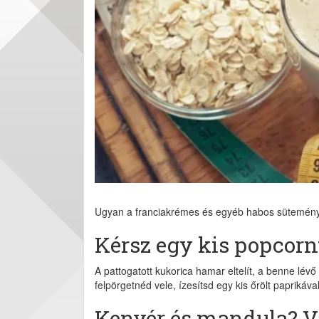
Ugyan a franciakrémes és egyéb habos sütemény n
Kérsz egy kis popcorn
A pattogatott kukorica hamar eltelít, a benne lév
felpörgetnéd vele, ízesítsd egy kis őrölt paprikával
Kenyér és mandula? V