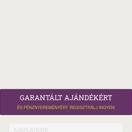
GARANTÁLT AJÁNDÉKÉRT
ÉS PÉNZNYEREMÉNYÉRT REGISZTRÁLJ INGYEN!
AJÁNLATAINK