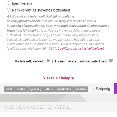
Igen, kérem
Nem kérem az ingyenes biztosítást
A kötvényt egy héten belül küldjük e-mailen a
neked@proaktivdirekt.com címről. Kérjük tedd ezt a címet a
leveleződ címjegyzékébe, hogy megkapd. Elolvastam és elfogadom a
, igénylem az ingyenes Colonnade baleset-
biztosítási feltételeket
biztosítást. Hozzájárulok, hogy az Colonnade vagy megbízottja a
biztosítási ajánlataival telefonon megkeressen. Hozzájárulásodat
visszavonhatod a Colonnade címére (1388 Budapest, Pf. 14.) küldött
levélben vagy telefonon: 801-0801.
Letöltöm a biztosítási feltételeket.
|
Ha tetszett, kedveld:
Ha nem tetszett, írd meg miért nem!
Vissza a címlapra
» Szépség
divat
család
egészség
stílus
öltözködés
vásárlás
OSZD MEG A CIKKET ÉS NYERJ...