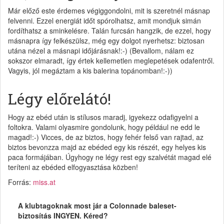
Már előző este érdemes végiggondolni, mit is szeretnél másnap
felvenni. Ezzel energiát időt spórolhatsz, amit mondjuk simán
fordíthatsz a sminkelésre. Talán furcsán hangzik, de ezzel, hogy
másnapra így felkészülsz, még egy dolgot nyerhetsz: biztosan
utána nézel a másnapi időjárásnak!:-) (Bevallom, nálam ez
sokszor elmaradt, így értek kellemetlen meglepetések odafentről.
Vagyis, jól megáztam a kis balerina topánomban!:-))
Légy előrelátó!
Hogy az ebéd után is stílusos maradj, igyekezz odafigyelni a
foltokra. Valami olyasmire gondolunk, hogy például ne edd le
magad!:-) Vicces, de az biztos, hogy fehér felső van rajtad, az
biztos bevonzza majd az ebéded egy kis részét, egy helyes kis
paca formájában. Úgyhogy ne légy rest egy szalvétát magad elé
teríteni az ebéded elfogyasztása közben!
Forrás:
miss.at
A klubtagoknak most jár a Colonnade baleset-
biztosítás INGYEN. Kéred?