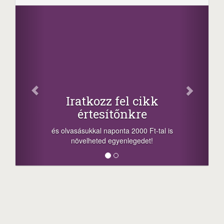
Face
Oszd meg c
tkozz fel cikk
+1.000.00
rtesítőnkre
-nyeremény növelés j
a sorsolás napján! A c
kkal naponta 2000 Ft-tal is
megosztási lehetőséget.
lheted egyenlegedet!