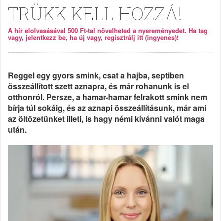
TRÜKK KELL HOZZÁ!
A hír elolvasásával 500 Ft-tal növelheted a nyereményedet. Ha tag
vagy, jelentkezz be, ha új vagy, regisztrálj itt (ingyenes)!
Reggel egy gyors smink, csat a hajba, septiben
összeállított szett aznapra, és már rohanunk is el
otthonról. Persze, a hamar-hamar felrakott smink nem
bírja túl sokáig, és az aznapi összeállításunk, már ami
az öltözetünket illeti, is hagy némi kívánni valót maga
után.