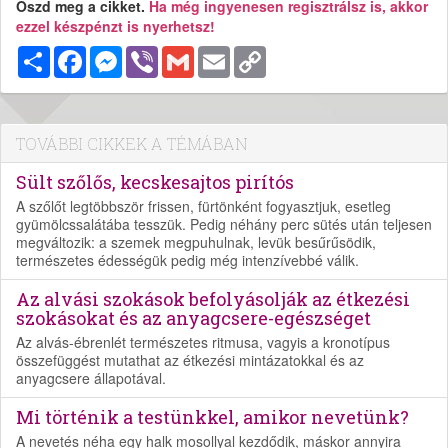
Oszd meg a cikket.
Ha még ingyenesen regisztrálsz is, akkor
ezzel készpénzt is nyerhetsz!
Megosztás
Facebook
Messenger
Viber
Gmail
Email
Copy
Link
TOVÁBBI CIKKEK A TÉMÁBAN
Sült szőlős, kecskesajtos pirítós
A szőlőt legtöbbször frissen, fürtönként fogyasztjuk, esetleg
gyümölcssalátába tesszük. Pedig néhány perc sütés után teljesen
megváltozik: a szemek megpuhulnak, levük besűrűsödik,
természetes édességük pedig még intenzívebbé válik.
Az alvási szokások befolyásolják az étkezési
szokásokat és az anyagcsere-egészséget
Az alvás-ébrenlét természetes ritmusa, vagyis a kronotípus
összefüggést mutathat az étkezési mintázatokkal és az
anyagcsere állapotával.
Mi történik a testünkkel, amikor nevetünk?
A nevetés néha egy halk mosollyal kezdődik, máskor annyira