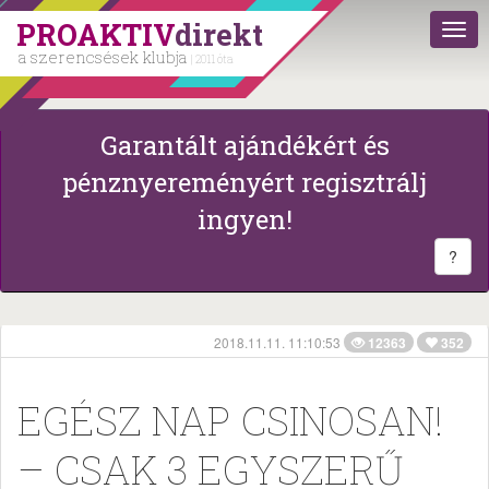
PROAKTIV
direkt
a szerencsések klubja
| 2011 óta
Garantált ajándékért és
pénznyereményért regisztrálj
ingyen!
?
2018.11.11. 11:10:53
12363
352
EGÉSZ NAP CSINOSAN!
– CSAK 3 EGYSZERŰ