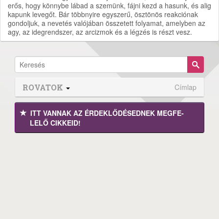
erős, hogy könnybe lábad a szemünk, fájni kezd a hasunk, és alig
kapunk levegőt. Bár többnyire egyszerű, ösztönös reakciónak
gondoljuk, a nevetés valójában összetett folyamat, amelyben az
agy, az idegrendszer, az arcizmok és a légzés is részt vesz.
ROVATOK
Címlap
ITT VANNAK AZ ÉRDEK­LŐDÉ­SEDNEK MEGFE­
LELŐ CIKKEID!