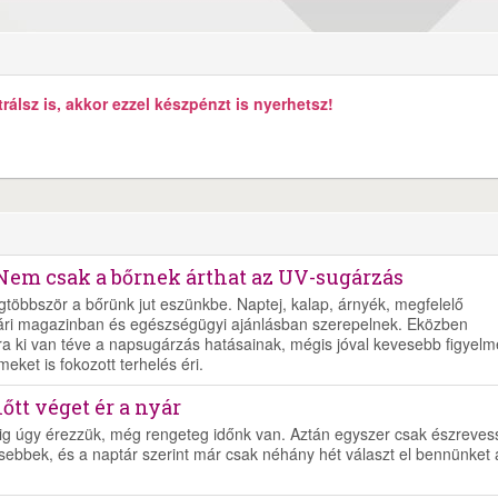
álsz is, akkor ezzel készpénzt is nyerhetsz!
Nem csak a bőrnek árthat az UV-sugárzás
többször a bőrünk jut eszünkbe. Naptej, kalap, árnyék, megfelelő
ári magazinban és egészségügyi ajánlásban szerepelnek. Eközben
a ki van téve a napsugárzás hatásainak, mégis jóval kevesebb figyelm
ket is fokozott terhelés éri.
őtt véget ér a nyár
ig úgy érezzük, még rengeteg időnk van. Aztán egyszer csak észreves
sebbek, és a naptár szerint már csak néhány hét választ el bennünket 