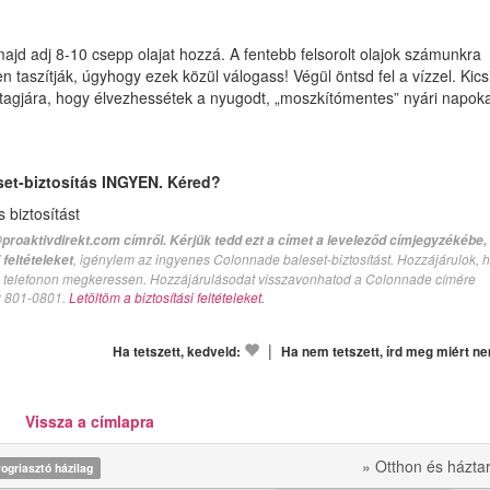
ajd adj 8-10 csepp olajat hozzá. A fentebb felsorolt olajok számunkra
 taszítják, úgyhogy ezek közül válogass! Végül öntsd fel a vízzel. Kicsi
 tagjára, hogy élvezhessétek a nyugodt, „moszkítómentes” nyári napoka
set-biztosítás INGYEN. Kéred?
biztosítást
proaktivdirekt.com címről. Kérjük tedd ezt a címet a leveleződ címjegyzékébe,
, igénylem az ingyenes Colonnade baleset-biztosítást. Hozzájárulok, 
feltételeket
val telefonon megkeressen. Hozzájárulásodat visszavonhatod a Colonnade címére
n: 801-0801.
Letöltöm a biztosítási feltételeket.
|
Ha tetszett, kedveld:
Ha nem tetszett, írd meg miért n
Vissza a címlapra
» Otthon és házta
ogriasztó házilag