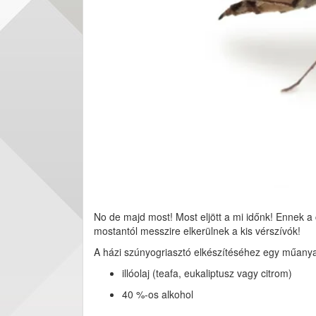
No de majd most! Most eljött a mi időnk! Ennek 
mostantól messzire elkerülnek a kis vérszívók!
A házi szúnyogriasztó elkészítéséhez egy műanyag
illóolaj (teafa, eukaliptusz vagy citrom)
40 %-os alkohol