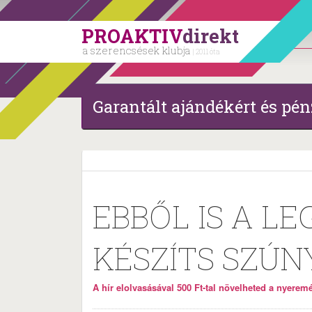
PROAKTIV
direkt
a szerencsések klubja
| 2011 óta
Garantált ajándékért és pén
EBBŐL IS A LE
KÉSZÍTS SZÚN
A hír elolvasásával 500 Ft-tal növelheted a nyeremén