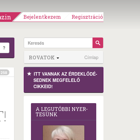
zin
Bejelentkezem
Regisztráció
?
ROVATOK
Címlap
258
ITT VANNAK AZ ÉRDEK­LŐDÉ­
SEDNEK MEGFE­LELŐ
CIKKEID!
A LEG­U­TÓB­BI NYER­
!
TE­SÜNK