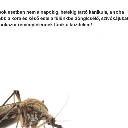
sok esetben nem a napokig, hetekig tartó kánikula, a soha
bb a kora és késő este a fülünkbe döngicsélő, szívókájuka
 sokszor reménytelennek tűnik a küzdelem!