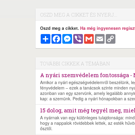
OSZD MEG A CIKKET ÉS NYERJ...
Oszd meg a cikket.
Ha még ingyenesen regisztr
Megosztás
Facebook
Messenger
Viber
Gmail
Email
Copy
Link
TOVÁBBI CIKKEK A TÉMÁBAN
A nyári szemvédelem fontossága - 
Amikor a nyári egészségvédelemről beszélünk, leg
fényvédelem – ezek a tanácsok szinte minden ny
azonban van egy szervünk, amely legalább annyir
kap: a szemünk. Pedig a nyári hónapokban a szeme
15 dolog, amit még tegyél meg, miel
A nyárnak van egy különleges tulajdonsága: mind
hogy a nappalok rövidebbek lettek, az esték hűvö
ősztől.