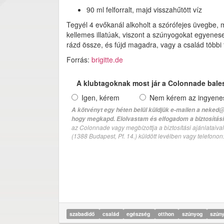
90 ml felforralt, majd visszahűtött víz
Tegyél 4 evőkanál alkoholt a szórófejes üvegbe, m
kellemes illatúak, viszont a szúnyogokat egyenesen
rázd össze, és fújd magadra, vagy a család többi
Forrás:
brigitte.de
A klubtagoknak most jár a Colonnade bale
Igen, kérem
Nem kérem az ingyenes 
A kötvényt egy héten belül küldjük e-mailen a neked@
hogy megkapd. Elolvastam és elfogadom a biztosítási 
az Colonnade vagy megbízottja a biztosítási ajánlatai
(1388 Budapest, Pf. 14.) küldött levélben vagy telefono
szabadidő
család
egészség
otthon
szúnyog
szúny