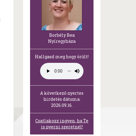
t
Borbély Bea
Nyíregyháza
Hallgasd meg hogy örült!
A következő nyertes
hirdetés dátuma:
2026.09.16.
Csatlakozz ingyen, ha Te
is nyerni szeretnél!