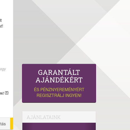
t
t!
hogy
GARANTÁLT
AJÁNDÉKÉRT
ÉS PÉNZNYEREMÉNYÉRT
em!
REGISZTRÁLJ INGYEN!
AJÁNLATAINK
rtás