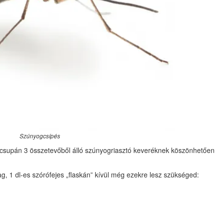
Szúnyogcsípés
a csupán 3 összetevőből álló szúnyogriasztó keveréknek köszönhetően
, 1 dl-es szórófejes „flaskán” kívül még ezekre lesz szükséged: