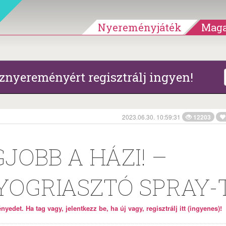
Nyereményjáték
Maga
znyereményért regisztrálj ingyen!
2023.06.30. 10:59:31
12203
GJOBB A HÁZI! –
YOGRIASZTÓ SPRAY-T
yedet. Ha tag vagy, jelentkezz be, ha új vagy, regisztrálj itt (ingyenes)!