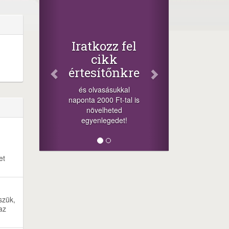
Iratkozz fel
cikk
értesítőnkre
és olvasásukkal
naponta 2000 Ft-tal is
növelheted
egyenlegedet!
et
szük,
az