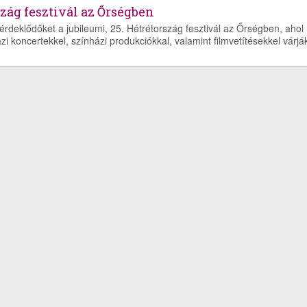
zág fesztivál az Őrségben
rdeklődőket a jubileumi, 25. Hétrétország fesztivál az Őrségben, ahol
i koncertekkel, színházi produkciókkal, valamint filmvetítésekkel várjá