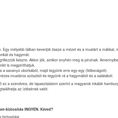
re. Egy mélyebb tálban keverjük össze a mézet és a mustárt a mákkal, 
prikát és hagymát.
rillezzük készre. Akkor jók, amikor enyhén meg is pirulnak. Amennyib
lét is megpiríthatjuk.
s a savanyú uborkából, majd tegyünk erre egy-egy (félbevágott)
a mézes-mustáros szószból és tegyünk rá a hagymából és a salátából.
endő ez a szendvics, de tapasztalatom szerint a magyarok inkább hambur
alálhatja az ízlésének valót.
set-biztosítás INGYEN. Kéred?
biztosítást