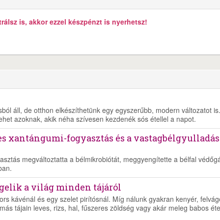
álsz is, akkor ezzel készpénzt is nyerhetsz!
ól áll, de otthon elkészíthetünk egy egyszerűbb, modern változatot is
lehet azoknak, akik néha szívesen kezdenék sós étellel a napot.
es xantángumi-fogyasztás és a vastagbélgyulladás
asztás megváltoztatta a bélmikrobiótát, meggyengítette a bélfal védőgá
ban.
ggelik a világ minden tájáról
ors kávénál és egy szelet pirítósnál. Míg nálunk gyakran kenyér, felvágo
más tájain leves, rizs, hal, fűszeres zöldség vagy akár meleg babos éte