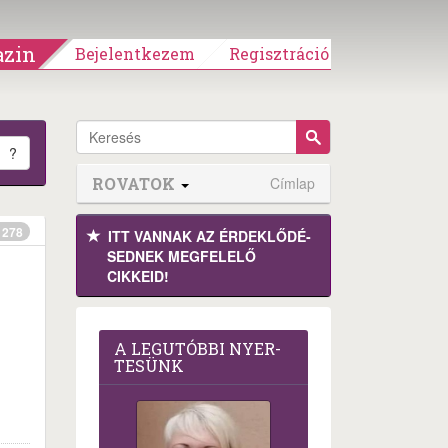
zin
Bejelentkezem
Regisztráció
?
ROVATOK
Címlap
278
ITT VANNAK AZ ÉRDEK­LŐDÉ­
SEDNEK MEGFE­LELŐ
CIKKEID!
A LEG­U­TÓB­BI NYER­
TE­SÜNK