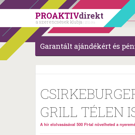
PROAKTIV
direkt
a szerencsések klubja
| 2011 óta
Garantált ajándékért és pén
CSIRKEBURGER
GRILL TÉLEN I
A hír elolvasásával 500 Ft-tal növelheted a nyeremén