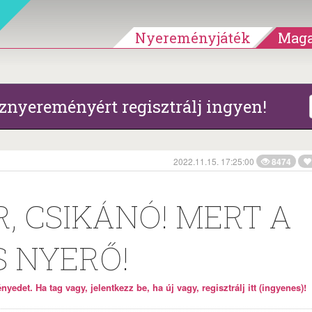
Nyereményjáték
Maga
znyereményért regisztrálj ingyen!
2022.11.15. 17:25:00
8474
, CSIKÁNÓ! MERT A
S NYERŐ!
yedet. Ha tag vagy, jelentkezz be, ha új vagy, regisztrálj itt (ingyenes)!