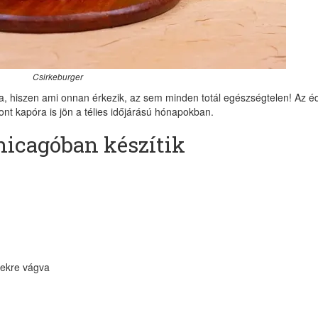
Csirkeburger
kba, hiszen ami onnan érkezik, az sem minden totál egészségtelen! Az é
t kapóra is jön a télies időjárású hónapokban.
hicagóban készítik
tekre vágva