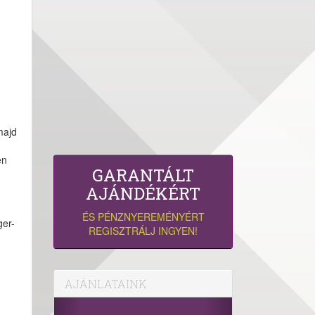
majd
en
GARANTÁLT
AJÁNDÉKÉRT
ÉS PÉNZNYEREMÉNYÉRT
ger-
REGISZTRÁLJ INGYEN!
AJÁNLATAINK