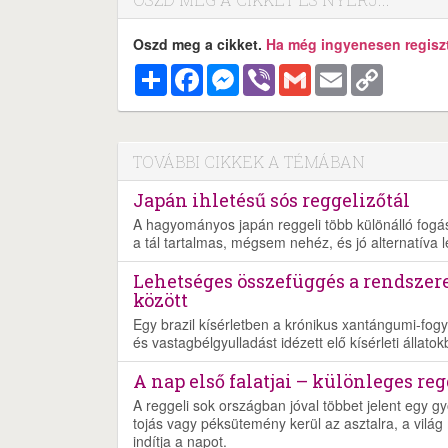
Oszd meg a cikket.
Ha még ingyenesen regisztr
Megosztás
Facebook
Messenger
Viber
Gmail
Email
Copy
Link
TOVÁBBI CIKKEK A TÉMÁBAN
Japán ihletésű sós reggelizőtál
A hagyományos japán reggeli több különálló fogásb
a tál tartalmas, mégsem nehéz, és jó alternatíva 
Lehetséges összefüggés a rendszer
között
Egy brazil kísérletben a krónikus xantángumi-fogy
és vastagbélgyulladást idézett elő kísérleti állatok
A nap első falatjai – különleges re
A reggeli sok országban jóval többet jelent egy gy
tojás vagy péksütemény kerül az asztalra, a világ 
indítja a napot.