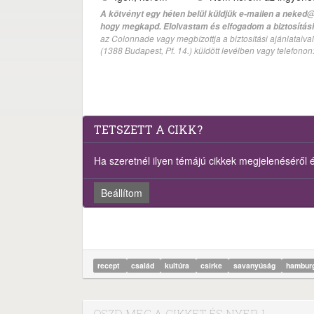
A kötvényt egy héten belül küldjük e-mailen a neked@
hogy megkapd. Elolvastam és elfogadom a biztosítási 
az Colonnade vagy megbízottja a biztosítási ajánlatai
(1388 Budapest, Pf. 14.) küldött levélben vagy telefono
TETSZETT A CIKK?
Ha szeretnél ilyen témájú cikkek megjelenéséről ért
Beállítom
recept
család
kultúra
csirke
savanyúság
hambur
OSZD MEG A CIKKET ÉS NYERJ...