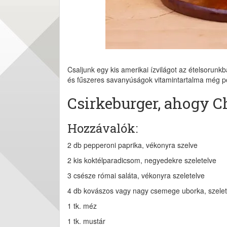
Csaljunk egy kis amerikai ízvilágot az ételsorun
és fűszeres savanyúságok vitamintartalma még pon
Csirkeburger, ahogy C
Hozzávalók:
2 db pepperoni paprika, vékonyra szelve
2 kis koktélparadicsom, negyedekre szeletelve
3 csésze római saláta, vékonyra szeletelve
4 db kovászos vagy nagy csemege uborka, szele
1 tk. méz
1 tk. mustár