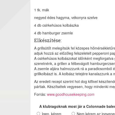
1 tk. mák
negyed édes hagyma, vékonyra szelve
4 db csirkehúsos kolbászka
4 db hamburger zsemle
Elkészítése:
A grillsütőt melegítsük fel közepes hőmérsékletű
adjuk hozzá az előzőleg felszeletelt pepperoni pa
A csirkehúsos kolbászokat időnként megforgatva g
szeretnénk, a grillen a félbevágott hamburgerzsem
A zsemle aljára halmozzunk rá a paradicsomból é
grillkolbászt is. A kolbász tetejére kanalazzunk 
Az eredeti recept szerint hot dog kiflivel készít
pártiak. Készítsétek vegyesen, hogy mindenki megt
Forrás:
www.goodhousekeeping.com
A klubtagoknak most jár a Colonnade bale
Igen, kérem
Nem kérem az ingyenes 