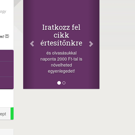
Fac
Osz
hogy
cikk
+1.000.
Iratkozz fel
-nyeremény
cikk
em!
a szeren
értesítőnkre
sorsolás
cikkek al
és olvasásukkal
mego
naponta 2000 Ft-tal is
lehetőséget
növelheted
min
egyenlegedet!
ept