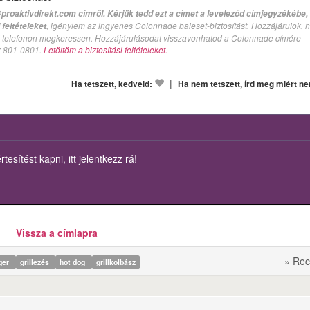
proaktivdirekt.com címről. Kérjük tedd ezt a címet a leveleződ címjegyzékébe,
, igénylem az ingyenes Colonnade baleset-biztosítást. Hozzájárulok, 
feltételeket
val telefonon megkeressen. Hozzájárulásodat visszavonhatod a Colonnade címére
n: 801-0801.
Letöltöm a biztosítási feltételeket.
|
Ha tetszett, kedveld:
Ha nem tetszett, írd meg miért n
esítést kapni, itt jelentkezz rá!
Vissza a címlapra
» Rec
ger
grillezés
hot dog
grillkolbász