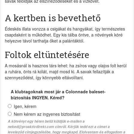
savak feloldják az elszíneződéseket és a vízkövet.
A kertben is bevethető
Édeskés illata vonzza a csigákat és hangyákat, így természetes
csapdaként is működhet. Egy kis tálba öntve, a növények köré
helyezve távol tarthatja őket a palántáktól.
Foltok eltüntetésére
A mosásnál is hasznos társ lehet: ha zsíros vagy olajos folt kerül
a ruhára, önts rá kólát, majd mosd ki. A savak fellazítják a
szennyeződést, így könnyebb eltávolítani.
A klubtagoknak most jár a Colonnade baleset-
biztosítás INGYEN. Kéred?
Igen, kérem
Nem kérem az ingyenes biztosítást
A kötvényt egy héten belül küldjük e-mailen a
neked@proaktivdirekt.com címről. Kérjük tedd ezt a címet a
leveleződ címjegyzékébe, hogy megkapd. Elolvastam és elfogadom a