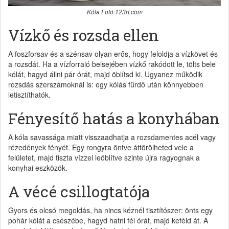
Kóla Fotó:123rf.com
Vízkő és rozsda ellen
A foszforsav és a szénsav olyan erős, hogy feloldja a vízkövet és
a rozsdát. Ha a vízforraló belsejében vízkő rakódott le, tölts bele
kólát, hagyd állni pár órát, majd öblítsd ki. Ugyanez működik
rozsdás szerszámoknál is: egy kólás fürdő után könnyebben
letisztíthatók.
Fényesítő hatás a konyhában
A kóla savassága miatt visszaadhatja a rozsdamentes acél vagy
rézedények fényét. Egy rongyra öntve áttörölheted vele a
felületet, majd tiszta vízzel leöblítve szinte újra ragyognak a
konyhai eszközök.
A vécé csillogtatója
Gyors és olcsó megoldás, ha nincs kéznél tisztítószer: önts egy
pohár kólát a csészébe, hagyd hatni fél órát, majd keféld át. A