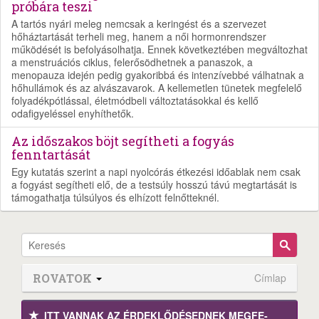
próbára teszi
A tartós nyári meleg nemcsak a keringést és a szervezet
hőháztartását terheli meg, hanem a női hormonrendszer
működését is befolyásolhatja. Ennek következtében megváltozhat
a menstruációs ciklus, felerősödhetnek a panaszok, a
menopauza idején pedig gyakoribbá és intenzívebbé válhatnak a
hőhullámok és az alvászavarok. A kellemetlen tünetek megfelelő
folyadékpótlással, életmódbeli változtatásokkal és kellő
odafigyeléssel enyhíthetők.
Az időszakos böjt segítheti a fogyás
fenntartását
Egy kutatás szerint a napi nyolcórás étkezési időablak nem csak
a fogyást segítheti elő, de a testsúly hosszú távú megtartását is
támogathatja túlsúlyos és elhízott felnőtteknél.
ROVATOK
Címlap
ITT VANNAK AZ ÉRDEK­LŐDÉ­SEDNEK MEGFE­