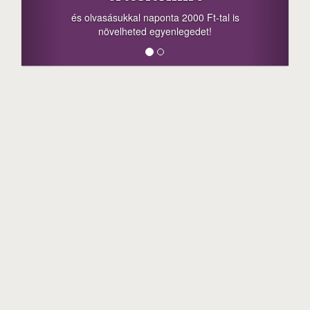
a sorsolás napjá
vasásukkal naponta 2000 Ft-tal is
megosztási lehető
növelheted egyenlegedet!