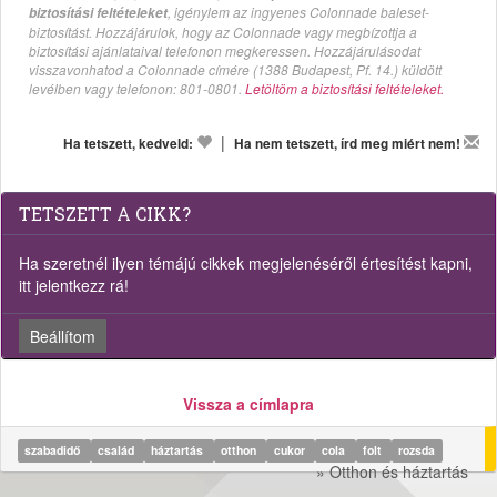
, igénylem az ingyenes Colonnade baleset-
biztosítási feltételeket
biztosítást. Hozzájárulok, hogy az Colonnade vagy megbízottja a
biztosítási ajánlataival telefonon megkeressen. Hozzájárulásodat
visszavonhatod a Colonnade címére (1388 Budapest, Pf. 14.) küldött
levélben vagy telefonon: 801-0801.
Letöltöm a biztosítási feltételeket.
|
Ha tetszett, kedveld:
Ha nem tetszett, írd meg miért nem!
TETSZETT A CIKK?
Ha szeretnél ilyen témájú cikkek megjelenéséről értesítést kapni,
itt jelentkezz rá!
Beállítom
Vissza a címlapra
szabadidő
család
háztartás
otthon
cukor
cola
folt
rozsda
» Otthon és háztartás