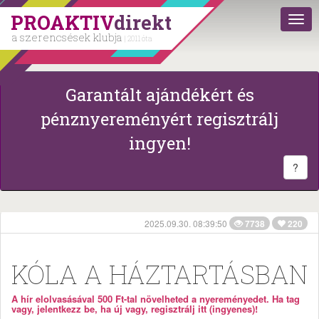
PROAKTIV
direkt
a szerencsések klubja
| 2011 óta
Garantált ajándékért és
pénznyereményért regisztrálj
ingyen!
?
2025.09.30. 08:39:50
7738
220
KÓLA A HÁZTARTÁSBAN
A hír elolvasásával 500 Ft-tal növelheted a nyereményedet. Ha tag
vagy, jelentkezz be, ha új vagy, regisztrálj itt (ingyenes)!