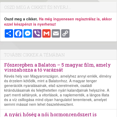
OSZD MEG A CIKKET ÉS NYERJ...
Oszd meg a cikket.
Ha még ingyenesen regisztrálsz is, akkor
ezzel készpénzt is nyerhetsz!
Megosztás
Facebook
Messenger
Viber
Gmail
Email
Copy
Link
TOVÁBBI CIKKEK A TÉMÁBAN
Főszerepben a Balaton – 5 magyar film, amely
visszahozza a tó varázsát
Kevés hely van Magyarországon, amelyhez annyi emlék, élmény
és érzelem kötődik, mint a Balatonhoz. A magyar tenger
generációk nyaralásainak, első szerelmeinek, családi
kirándulásainak és felejthetetlen nyári kalandjainak helyszíne. A
part menti sétányok, a vitorlások, a naplementék, a lángos illata
és a víz csillogása mind olyan hangulatot teremtenek, amelyet
semmi mással nem lehet összetéveszteni.
A nyári hőség a női hormonrendszert is