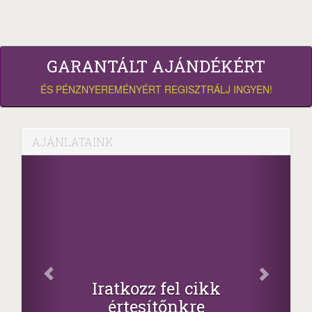
GARANTÁLT AJÁNDÉKÉRT
ÉS PÉNZNYEREMÉNYÉRT REGISZTRÁLJ INGYEN!
AJÁNLATAINK
Fa
Oszd me
Iratkozz fel cikk
+1.0
értesítőnkre
-nyeremény növe