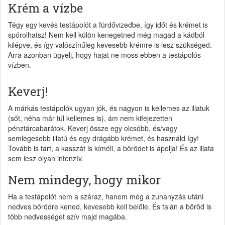
Krém a vízbe
Tégy egy kevés testápolót a fürdővizedbe, így időt és krémet is
spórolhatsz! Nem kell külön kenegetned még magad a kádból
kilépve, és így valószínűleg kevesebb krémre is lesz szükséged.
Arra azonban ügyelj, hogy hajat ne moss ebben a testápolós
vízben.
Keverj!
A márkás testápolók ugyan jók, és nagyon is kellemes az illatuk
(sőt, néha már túl kellemes is), ám nem kifejezetten
pénztárcabarátok. Keverj össze egy olcsóbb, és/vagy
semlegesebb illatú és egy drágább krémet, és használd így!
Tovább is tart, a kasszát is kíméli, a bőrödet is ápolja! És az illata
sem lesz olyan intenzív.
Nem mindegy, hogy mikor
Ha a testápolót nem a száraz, hanem még a zuhanyzás utáni
nedves bőrödre kened, kevesebb kell belőle. És talán a bőröd is
több nedvességet szív majd magába.