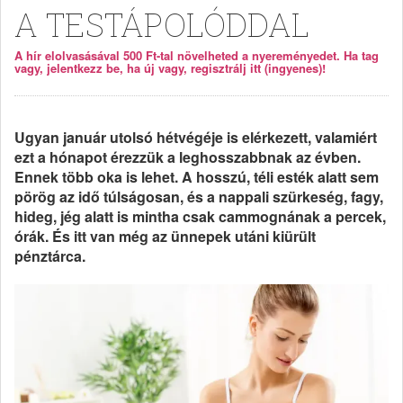
A TESTÁPOLÓDDAL
A hír elolvasásával 500 Ft-tal növelheted a nyereményedet. Ha tag
vagy, jelentkezz be, ha új vagy, regisztrálj itt (ingyenes)!
Ugyan január utolsó hétvégéje is elérkezett, valamiért
ezt a hónapot érezzük a leghosszabbnak az évben.
Ennek több oka is lehet. A hosszú, téli esték alatt sem
pörög az idő túlságosan, és a nappali szürkeség, fagy,
hideg, jég alatt is mintha csak cammognának a percek,
órák. És itt van még az ünnepek utáni kiürült
pénztárca.