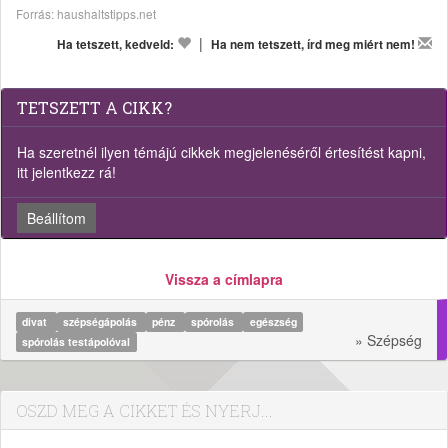
Forrás: haushaltstipps.net
|
Ha tetszett, kedveld:
Ha nem tetszett, írd meg miért nem!
TETSZETT A CIKK?
Ha szeretnél ilyen témájú cikkek megjelenéséről értesítést kapni,
itt jelentkezz rá!
Beállítom
Vissza a címlapra
divat
szépségápolás
pénz
spórolás
egészség
» Szépség
spórolás testápolóval
OSZD MEG A CIKKET ÉS NYERJ...