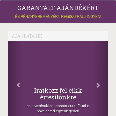
GARANTÁLT AJÁNDÉKÉRT
ÉS PÉNZNYEREMÉNYÉRT REGISZTRÁLJ INGYEN!
AJÁNLATAINK
Fa
Oszd me
Iratkozz fel cikk
+1.0
értesítőnkre
-nyeremény növe
a sorsolás napjá
vasásukkal naponta 2000 Ft-tal is
megosztási lehető
növelheted egyenlegedet!