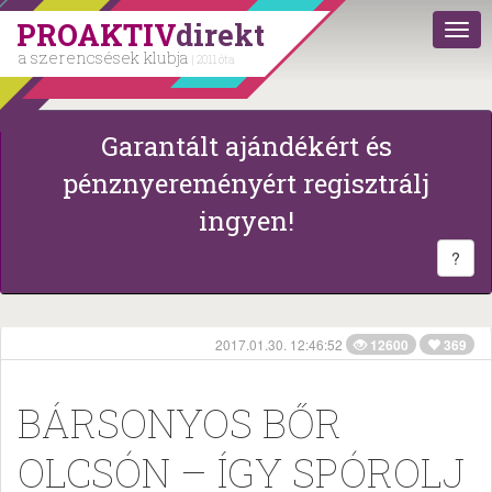
PROAKTIV
direkt
a szerencsések klubja
| 2011 óta
Garantált ajándékért és
pénznyereményért regisztrálj
ingyen!
?
2017.01.30. 12:46:52
12600
369
BÁRSONYOS BŐR
OLCSÓN – ÍGY SPÓROLJ