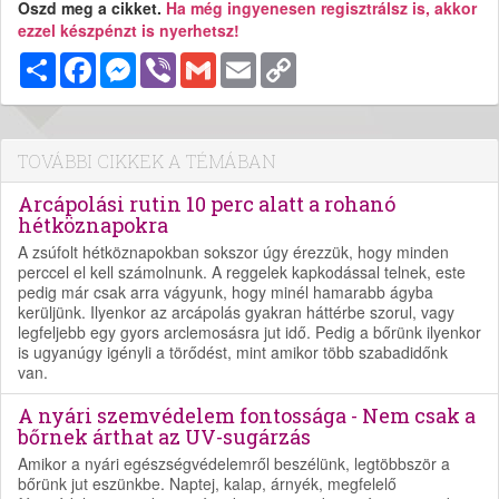
Oszd meg a cikket.
Ha még ingyenesen regisztrálsz is, akkor
ezzel készpénzt is nyerhetsz!
Megosztás
Facebook
Messenger
Viber
Gmail
Email
Copy
Link
TOVÁBBI CIKKEK A TÉMÁBAN
Arcápolási rutin 10 perc alatt a rohanó
hétköznapokra
A zsúfolt hétköznapokban sokszor úgy érezzük, hogy minden
perccel el kell számolnunk. A reggelek kapkodással telnek, este
pedig már csak arra vágyunk, hogy minél hamarabb ágyba
kerüljünk. Ilyenkor az arcápolás gyakran háttérbe szorul, vagy
legfeljebb egy gyors arclemosásra jut idő. Pedig a bőrünk ilyenkor
is ugyanúgy igényli a törődést, mint amikor több szabadidőnk
van.
A nyári szemvédelem fontossága - Nem csak a
bőrnek árthat az UV-sugárzás
Amikor a nyári egészségvédelemről beszélünk, legtöbbször a
bőrünk jut eszünkbe. Naptej, kalap, árnyék, megfelelő