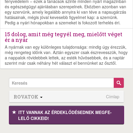
fényvédelem – ezek a tanácsok szinte minden nyári magazinban
és egészségügyi ajánlásban szerepelnek. Eközben azonban van
egy szervünk, amely legalább annyira ki van téve a napsugárzás
hatásainak, mégis jóval kevesebb figyelmet kap: a szemünk.
Pedig a nyári hónapokban a szemeket is fokozott terhelés éri.
15 dolog, amit még tegyél meg, mielőtt véget
ér a nyár
A nyárnak van egy különleges tulajdonsága: mindig úgy érezzük,
még rengeteg időnk van. Aztán egyszer csak észrevesszük, hogy
a nappalok rövidebbek lettek, az esték hűvösebbek, és a naptár
szerint már csak néhány hét választ el bennünket az ősztől.
ROVATOK
Címlap
ITT VANNAK AZ ÉRDEK­LŐDÉ­SEDNEK MEGFE­
LELŐ CIKKEID!