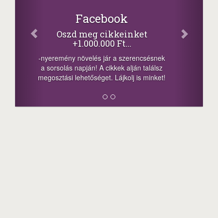
Iratkozz fel cikk
értesítőnkre
és olvasásukkal naponta 2000 Ft-tal is
növelheted egyenlegedet!