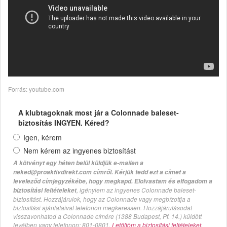
Forrás: youtube.com
A klubtagoknak most jár a Colonnade baleset-
biztosítás INGYEN. Kéred?
Igen, kérem
Nem kérem az ingyenes biztosítást
A kötvényt egy héten belül küldjük e-mailen a
neked@proaktivdirekt.com címről. Kérjük tedd ezt a címet a
leveleződ címjegyzékébe, hogy megkapd. Elolvastam és elfogadom a
, igénylem az ingyenes Colonnade baleset-
biztosítási feltételeket
biztosítást. Hozzájárulok, hogy az Colonnade vagy megbízottja a
biztosítási ajánlataival telefonon megkeressen. Hozzájárulásodat
visszavonhatod a Colonnade címére (1388 Budapest, Pf. 14.) küldött
levélben vagy telefonon: 801-0801.
Letöltöm a biztosítási feltételeket.