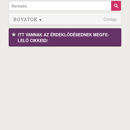
ROVATOK
Címlap
ITT VANNAK AZ ÉRDEK­LŐDÉ­SEDNEK MEGFE­
LELŐ CIKKEID!