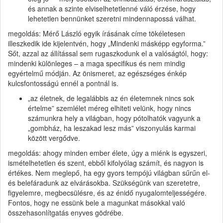
és annak a szinte elviselhetetlenné váló érzése, hogy
lehetetlen bennünket szeretni mindennapossá válhat.
megoldás: Mérő László egyik írásának címe tökéletesen
illeszkedik ide kijelentvén, hogy „Mindenki másképp egyforma.”
Sőt, azzal az állítással sem rugaszkodunk el a valóságtól, hogy:
mindenki különleges – a maga specifikus és nem mindig
egyértelmű módján. Az önismeret, az egészséges énkép
kulcsfontosságú ennél a pontnál is.
„az életnek, de legalábbis az én életemnek nincs sok
értelme” szemlélet méreg elhiteti velünk, hogy nincs
számunkra hely a világban, hogy pótolhatók vagyunk a
„gombház, ha leszakad lesz más” viszonyulás karmai
között vergődve.
megoldás: ahogy minden ember élete, úgy a miénk is egyszeri,
ismételhetetlen és szent, ebből kifolyólag számít, és nagyon is
értékes. Nem meglepő, ha egy gyors tempójú világban sűrűn el-
és belefáradunk az elvárásokba. Szükségünk van szeretetre,
figyelemre, megbecsülésre, és az énidő nyugalomteljességére.
Fontos, hogy ne essünk bele a magunkat másokkal való
összehasonlítgatás enyves gödrébe.