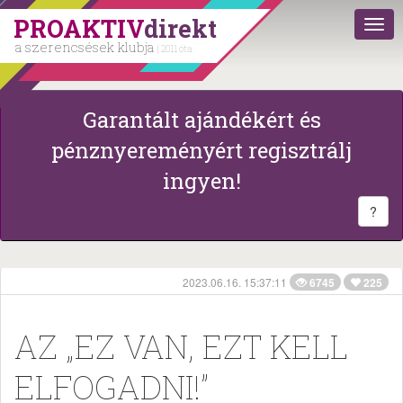
PROAKTIV
direkt
a szerencsések klubja
| 2011 óta
Garantált ajándékért és
pénznyereményért regisztrálj
ingyen!
?
2023.06.16. 15:37:11
6745
225
AZ „EZ VAN, EZT KELL
ELFOGADNI!”