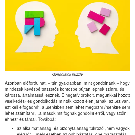
Gondolatok puzzle
Azonban előfordulhat, – tán gyakrabban, mint gondolnánk – hogy
mindezek kevésbé tetszetős köntösbe bújtan lépnek színre, és
károssá, ártalmassá lesznek. E negatív örökölt, magunkkal hozott
viselkedés- és gondolkodás minták között élen járnak: az „ez van,
ezt kell elfogadni!”, a „senkiben sem lehet megbízni”/”senkire sem
lehet számítani”, „a mások mit fognak gondolni erről, vagy szólni
ehhez” és társai. Továbbá:
az alkalmatlanság- és bizonytalanság tükröző „nem vagyok
elég jó” – mely esetben az önhibáztatás, önelmarasztalás,