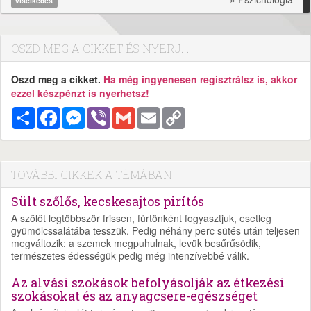
viselkedés
OSZD MEG A CIKKET ÉS NYERJ...
Oszd meg a cikket.
Ha még ingyenesen regisztrálsz is, akkor
ezzel készpénzt is nyerhetsz!
Megosztás
Facebook
Messenger
Viber
Gmail
Email
Copy
Link
TOVÁBBI CIKKEK A TÉMÁBAN
Sült szőlős, kecskesajtos pirítós
A szőlőt legtöbbször frissen, fürtönként fogyasztjuk, esetleg
gyümölcssalátába tesszük. Pedig néhány perc sütés után teljesen
megváltozik: a szemek megpuhulnak, levük besűrűsödik,
természetes édességük pedig még intenzívebbé válik.
Az alvási szokások befolyásolják az étkezési
szokásokat és az anyagcsere-egészséget