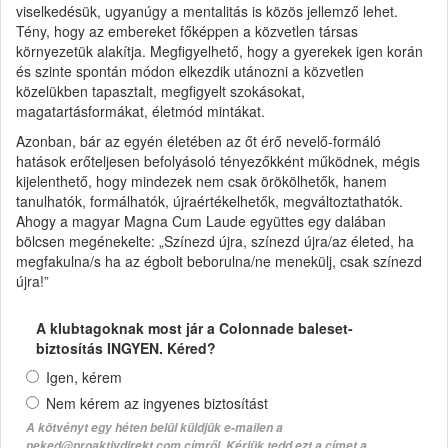
viselkedésük, ugyanúgy a mentalitás is közös jellemző lehet.
Tény, hogy az embereket főképpen a közvetlen társas
környezetük alakítja. Megfigyelhető, hogy a gyerekek igen korán
és szinte spontán módon elkezdik utánozni a közvetlen
közelükben tapasztalt, megfigyelt szokásokat,
magatartásformákat, életmód mintákat.
Azonban, bár az egyén életében az őt érő nevelő-formáló
hatások erőteljesen befolyásoló tényezőkként működnek, mégis
kijelenthető, hogy mindezek nem csak örökölhetők, hanem
tanulhatók, formálhatók, újraértékelhetők, megváltoztathatók.
Ahogy a magyar Magna Cum Laude együttes egy dalában
bölcsen megénekelte: „Színezd újra, színezd újra/az életed, ha
megfakulna/s ha az égbolt beborulna/ne menekülj, csak színezd
újra!”
A klubtagoknak most jár a Colonnade baleset-
biztosítás INGYEN. Kéred?
Igen, kérem
Nem kérem az ingyenes biztosítást
A kötvényt egy héten belül küldjük e-mailen a
neked@proaktivdirekt.com címről. Kérjük tedd ezt a címet a