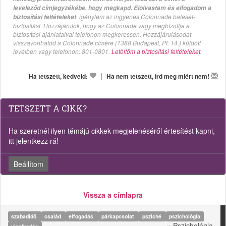
leveleződ címjegyzékébe, hogy megkapd. Elolvastam és elfogadom a
, igénylem az ingyenes Colonnade baleset-
biztosítási feltételeket
biztosítást. Hozzájárulok, hogy az Colonnade vagy megbízottja a
biztosítási ajánlataival telefonon megkeressen. Hozzájárulásodat
visszavonhatod a Colonnade címére (1388 Budapest, Pf. 14.) küldött
levélben vagy telefonon: 801-0801.
Letöltöm a biztosítási feltételeket.
|
Ha tetszett, kedveld:
Ha nem tetszett, írd meg miért nem!
TETSZETT A CIKK?
Ha szeretnél ilyen témájú cikkek megjelenéséről értesítést kapni,
itt jelentkezz rá!
Beállítom
Vissza a címlapra
szabadidő
család
elfogadás
párkapcsolat
psziché
pszichológia
» Pszichológia