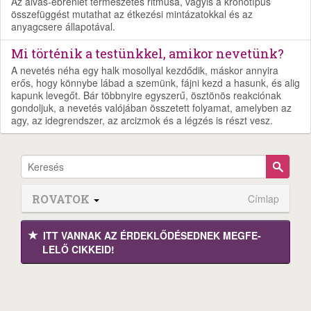
Az alvás-ébrenlét természetes ritmusa, vagyis a kronotípus
összefüggést mutathat az étkezési mintázatokkal és az
anyagcsere állapotával.
Mi történik a testünkkel, amikor nevetünk?
A nevetés néha egy halk mosollyal kezdődik, máskor annyira
erős, hogy könnybe lábad a szemünk, fájni kezd a hasunk, és alig
kapunk levegőt. Bár többnyire egyszerű, ösztönös reakciónak
gondoljuk, a nevetés valójában összetett folyamat, amelyben az
agy, az idegrendszer, az arcizmok és a légzés is részt vesz.
ROVATOK
Címlap
ITT VANNAK AZ ÉRDEK­LŐDÉ­SEDNEK MEGFE­
LELŐ CIKKEID!