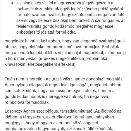
a „mindig készülj fel a legrosszabbra” gyöngyszem a
toxikus életszemléletek egyik legtrükkösebb példányaként
tartható számon azáltal, hogy szüntelenül a negatívan-látó
szemüvegviselésre ösztökél bennünket. A szorongás és a
félelem uralta gondolkodásmód meglehet mágnessé,
önbeteljesítő jóslattá formálódik.
megoldás: hinnünk kell abban, hogy van elegendő szabadságunk
ahhoz, hogy életünket emberhez méltóvá formáljuk. Próbáljuk
meg a lehető legjobbat kihozni mind saját magunkból, mind pedig
a körülményekből (érdekes megközelítés a problémákat,
kihívásokat lehetőségekként értékelni).
Talán nem ismeretlen az „azzá válsz, amire gondolsz” meglátás.
Amennyiben elfogadjuk e gondolat igazságát, meglehet, abban
sem kételkedünk, hogy nem csupán egyes ételek, hanem a
gondolkodásmódok is méreggé válhatnak, ha negatívvá,
rombolóvá formálódnak.
Losonczy Ágnes szociológus, társadalomkutató „Az életmód az
időben, a tárgyakban, az értékekben” című tanulmányában
megjegyzi, hogy ahogyan az emberi közösségeket
meghatározzák a hagyományaik, szokásaik, öltözködésük,