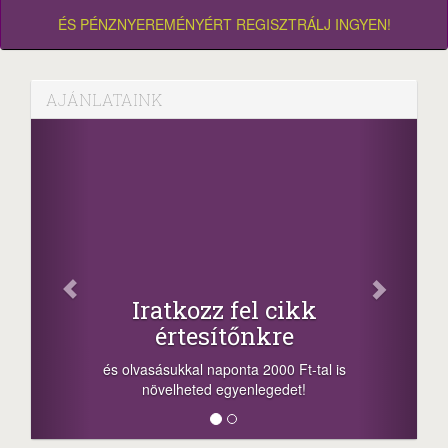
ÉS PÉNZNYEREMÉNYÉRT REGISZTRÁLJ INGYEN!
AJÁNLATAINK
Facebook
Oszd meg cikkeinket
+1.000.000 Ft...
-nyeremény növelés jár a szerencsésnek
a sorsolás napján! A cikkek alján találsz
is
megosztási lehetőséget. Lájkolj is minket!