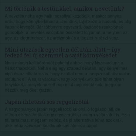
Mi történik a testünkkel, amikor nevetünk?
A nevetés néha egy halk mosollyal kezdődik, máskor annyira
erős, hogy könnybe lábad a szemünk, fájni kezd a hasunk, és alig
kapunk levegőt. Bár többnyire egyszerű, ösztönös reakciónak
gondoljuk, a nevetés valójában összetett folyamat, amelyben az
agy, az idegrendszer, az arcizmok és a légzés is részt vesz.
Mini utazások egyetlen délután alatt – így
fedezd fel új szemmel a saját környékedet
Nem mindig kell bőröndöt pakolni ahhoz, hogy kiszakadjunk a
hétköznapokból. Néha elég egy szabad délután, egy kényelmes
cipő és az elhatározás, hogy ezúttal nem a megszokott útvonalon
indulunk el. A saját városunk vagy környékünk tele lehet olyan
helyekkel, amelyek mellett nap mint nap elsétálunk, mégsem
nézzük meg őket igazán.
Japán ihletésű sós reggelizőtál
A hagyományos japán reggeli több különálló fogásból áll, de
otthon elkészíthetünk egy egyszerűbb, modern változatot is. Ez a
tál tartalmas, mégsem nehéz, és jó alternatíva lehet azoknak,
akik néha szívesen kezdenék sós étellel a napot.