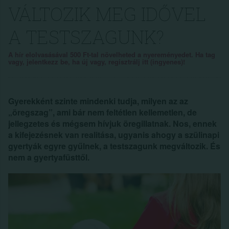
VÁLTOZIK MEG IDŐVEL
A TESTSZAGUNK?
A hír elolvasásával 500 Ft-tal növelheted a nyereményedet. Ha tag
vagy, jelentkezz be, ha új vagy, regisztrálj itt (ingyenes)!
Gyerekként szinte mindenki tudja, milyen az az
„öregszag”, ami bár nem feltétlen kellemetlen, de
jellegzetes és mégsem hívjuk öregillatnak. Nos, ennek
a kifejezésnek van realitása, ugyanis ahogy a szülinapi
gyertyák egyre gyűlnek, a testszagunk megváltozik. És
nem a gyertyafüsttől.