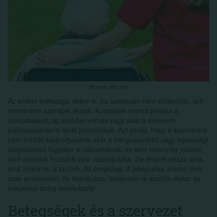
Idősek otthona
Az ember testszaga, akkor is, ha tudatosan nem érzékeljük, sok
mindenben szerepet játszik. Kutatások szerint például a
szimpátiában, az első benyomás vagy akár a szerelem
kialakulásában is lehet jelentősége. Azt pedig, hogy a számunkra
nem érződő kipárolgásaink akár a hangulatunktól vagy egészségi
állapotunktól függően is változhatnak, mi sem bizonyítja jobban,
mint állataink hozzánk való viszonyulása. De térjünk vissza arra,
amit olykor mi is érzünk. Az öregszag. A jellegzetes aroma nem
csak embereken, de holmijukon, lakásukon is érződik olykor és
megannyi dolog befolyásolja.
Betegségek és a szervezet