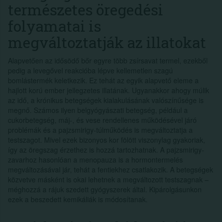
természetes öregedési
folyamatai is
megváltoztatják az illatokat
Alapvetően az idősödő bőr egyre több zsírsavat termel, ezekből
pedig a levegővel reakcióba lépve kellemetlen szagú
bomlástermék keletkezik. Ez tehát az egyik alapvető eleme a
hajlott korú ember jellegzetes illatának. Ugyanakkor ahogy múlik
az idő, a krónikus betegségek kialakulásának valószínűsége is
megnő. Számos ilyen belgyógyászati betegség, például a
cukorbetegség, máj-, és vese rendellenes működésével járó
problémák és a pajzsmirigy-túlműködés is megváltoztatja a
testszagot. Mivel ezek bizonyos kor fölött viszonylag gyakoriak,
így az öregszag érzethez is hozzá tartozhatnak. A pajzsmirigy-
zavarhoz hasonlóan a menopauza is a hormontermelés
megváltozásával jár, tehát a fentiekhez csatlakozik. A betegségek
közvetve másként is okai lehetnek a megváltozott testszagnak –
méghozzá a rájuk szedett gyógyszerek által. Kipárolgásunkon
ezek a beszedett kemikáliák is módosítanak.