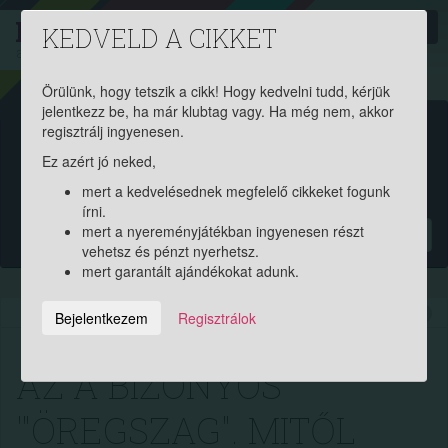
PROAKTIV
direkt
KEDVELD A CIKKET
a szerencsések klubja
| 2011 óta
Örülünk, hogy tetszik a cikk! Hogy kedvelni tudd, kérjük
jelentkezz be, ha már klubtag vagy. Ha még nem, akkor
Garantált ajándékért és
regisztrálj ingyenesen.
Ez azért jó neked,
pénznyereményért regisztrálj
mert a kedvelésednek megfelelő cikkeket fogunk
ingyen!
írni.
mert a nyereményjátékban ingyenesen részt
?
vehetsz és pénzt nyerhetsz.
mert garantált ajándékokat adunk.
2021.08.19. 15:38:46
23565
274
Bejelentkezem
Regisztrálok
AZ A BIZONYOS
'"ÖREGSZAG". MITŐL