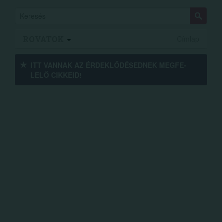
ROVATOK
Címlap
ITT VANNAK AZ ÉRDEK­LŐDÉ­SEDNEK MEGFE­
LELŐ CIKKEID!