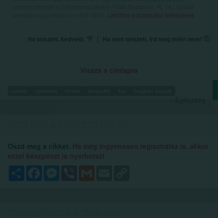
visszavonhatod a Colonnade címére (1388 Budapest, Pf. 14.) küldött
levélben vagy telefonon: 801-0801.
Letöltöm a biztosítási feltételeket.
|
Ha tetszett, kedveld:
Ha nem tetszett, írd meg miért nem!
Vissza a címlapra
család
egészség
otthon
öregedés
kor
öregkori szagok
» Egészség
OSZD MEG A CIKKET ÉS NYERJ...
Oszd meg a cikket.
Ha még ingyenesen regisztrálsz is, akkor
ezzel készpénzt is nyerhetsz!
Megosztás
Facebook
Messenger
Viber
Gmail
Email
Copy
Link
TOVÁBBI CIKKEK A TÉMÁBAN