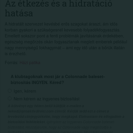
Az étkezés és a hidratáció
hatása
A hidratált szervezet kevésbé erős szagokat áraszt, ám idős
korban gyakori a szükségesnél kevesebb folyadékfogyasztás.
Emellett sokszor pont a fenti problémák javításának érdekében,
egészség megőrzés okán fogyasztanak meglett emberek például
nagy mennyiségű fokhagymát – ami egy idő után a bőrük illatán
is érezhető.
Forrás:
Házi patika
A klubtagoknak most jár a Colonnade baleset-
biztosítás INGYEN. Kéred?
Igen, kérem
Nem kérem az ingyenes biztosítást
A kötvényt egy héten belül küldjük e-mailen a
neked@proaktivdirekt.com címről. Kérjük tedd ezt a címet a
leveleződ címjegyzékébe, hogy megkapd. Elolvastam és elfogadom a
, igénylem az ingyenes Colonnade baleset-
biztosítási feltételeket
biztosítást. Hozzájárulok, hogy az Colonnade vagy megbízottja a
biztosítási ajánlataival telefonon megkeressen. Hozzájárulásodat