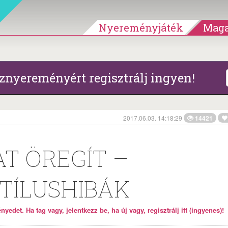
Nyereményjáték
Maga
znyereményért regisztrálj ingyen!
2017.06.03. 14:18:29
14421
AT ÖREGÍT –
TÍLUSHIBÁK
yedet. Ha tag vagy, jelentkezz be, ha új vagy, regisztrálj itt (ingyenes)!