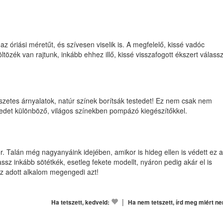
z óriási méretűt, és szívesen viselik is. A megfelelő, kissé vadóc
tözék van rajtunk, inkább ehhez illő, kissé visszafogott ékszert válass
mészetes árnyalatok, natúr színek borítsák testedet! Ez nem csak nem
ttedet különböző, világos színekben pompázó kiegészítőkkel.
or. Talán még nagyanyáink idejében, amikor is hideg ellen is védett ez 
ssz inkább sötétkék, esetleg fekete modellt, nyáron pedig akár el is
 az adott alkalom megengedi azt!
|
Ha tetszett, kedveld:
Ha nem tetszett, írd meg miért n