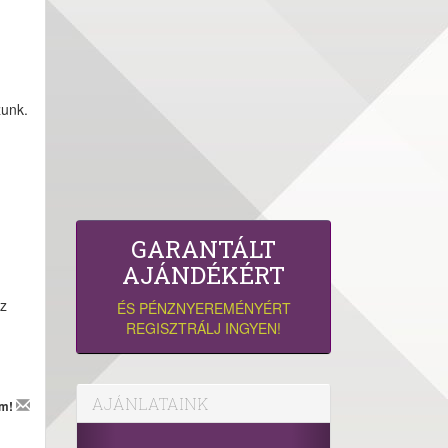
zunk.
GARANTÁLT
AJÁNDÉKÉRT
az
ÉS PÉNZNYEREMÉNYÉRT
REGISZTRÁLJ INGYEN!
AJÁNLATAINK
em!