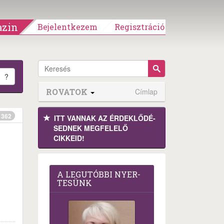
zin
Bejelentkezem
Regisztráció
?
ROVATOK
Címlap
362
ITT VANNAK AZ ÉRDEK­LŐDÉ­
SEDNEK MEGFE­LELŐ
CIKKEID!
A LEG­U­TÓB­BI NYER­
TE­SÜNK