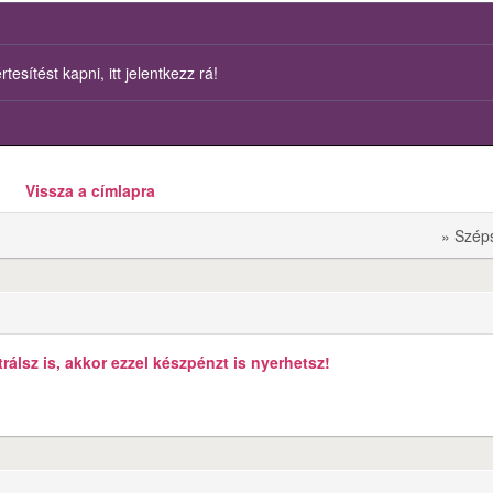
esítést kapni, itt jelentkezz rá!
Vissza a címlapra
» Szép
álsz is, akkor ezzel készpénzt is nyerhetsz!