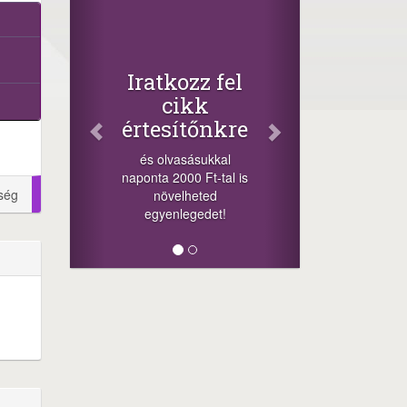
Fac
Osz
cikk
+1.000
Iratkozz fel
-nyeremén
cikk
a szere
értesítőnkre
sorsolá
cikkek a
és olvasásukkal
meg
naponta 2000 Ft-tal is
lehetősége
ség
növelheted
mi
egyenlegedet!