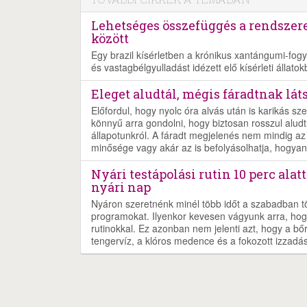
Lehetséges összefüggés a rendszer
között
Egy brazil kísérletben a krónikus xantángumi-fogy
és vastagbélgyulladást idézett elő kísérleti állatok
Eleget aludtál, mégis fáradtnak lát
Előfordul, hogy nyolc óra alvás után is karikás sz
könnyű arra gondolni, hogy biztosan rosszul aludt
állapotunkról. A fáradt megjelenés nem mindig az a
minősége vagy akár az is befolyásolhatja, hogyan
Nyári testápolási rutin 10 perc ala
nyári nap
Nyáron szeretnénk minél több időt a szabadban töl
programokat. Ilyenkor kevesen vágyunk arra, hog
rutinokkal. Ez azonban nem jelenti azt, hogy a b
tengervíz, a klóros medence és a fokozott izzad