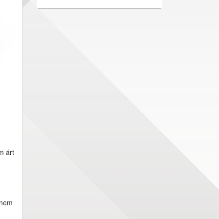
m árt
a nem