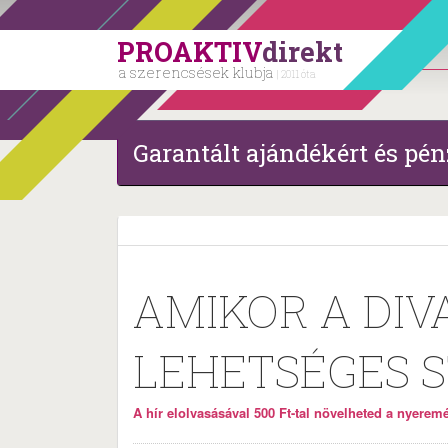
PROAKTIV
direkt
a szerencsések klubja
| 2011 óta
Garantált ajándékért és pén
AMIKOR A DIV
LEHETSÉGES S
A hír elolvasásával 500 Ft-tal növelheted a nyeremén