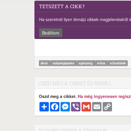
TETSZETT A CIKK?
Ha szeretnél ilyen témájú cikkek megjelenéséről ért
Beállítom
divat
szépségápolás
egészség
stílus
stílushibák
OSZD MEG A CIKKET ÉS NYERJ...
Oszd meg a cikket.
Ha még ingyenesen regisztr
Megosztás
Facebook
Messenger
Viber
Gmail
Email
Copy
Link
TOVÁBBI CIKKEK A TÉMÁBAN