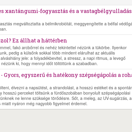
es xantángumi-fogyasztás és a vastagbélgyulladás
asztás megváltoztatta a bélmikrobiótát, meggyengítette a bélfal védőgá
ban.
szol? Ez állhat a háttérben
emmel, fakó arcbőrrel és nehéz tekintettel nézünk a tükörbe. Ilyenkor
unk, pedig a külsőnk sokkal több mindent elárulhat az aktuális
lváshiány jele: a folyadékbevitel, a stressz, a napi ritmus, a levegő
 nézünk ki, hogy mennyi időt töltöttünk a szabadban.
tt - Gyors, egyszerű és hatékony szépségápolás a ro
teni, élvezni a napsütést, a strandolást, a hosszú estéket és a spontá
y hosszú perceket töltsünk a fürdőszobában bonyolult szépségápolási
őrünknek ne lenne szüksége törődésre. Sőt, a meleg, az UV-sugárzás, a
ás miatt nyáron még nagyobb figyelmet érdemel.