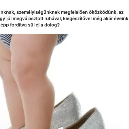
usunknak, személyiségünknek megfelelően öltözködünk, az
y jól megválasztott ruhával, kiegészítővel még akár éveink
épp fordítva sül el a dolog?