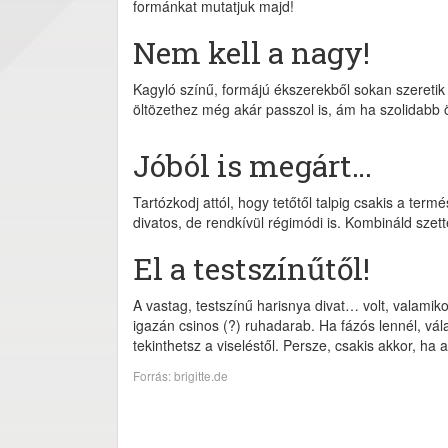
formánkat mutatjuk majd!
Nem kell a nagy!
Kagyló színű, formájú ékszerekből sokan szeretik a
öltözethez még akár passzol is, ám ha szolidabb öl
Jóból is megárt…
Tartózkodj attól, hogy tetőtől talpig csakis a ter
divatos, de rendkívül régimódi is. Kombináld sze
El a testszínűtől!
A vastag, testszínű harisnya divat… volt, valamik
igazán csinos (?) ruhadarab. Ha fázós lennél, vála
tekinthetsz a viseléstől. Persze, csakis akkor, ha
Forrás: brigitte.de