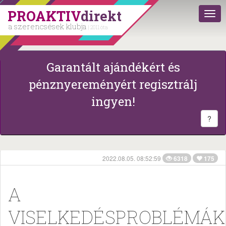
PROAKTIV
direkt
a szerencsések klubja
| 2011 óta
Garantált ajándékért és
pénznyereményért regisztrálj
ingyen!
?
2022.08.05. 08:52:59
6318
175
A
VISELKEDÉSPROBLÉMÁK