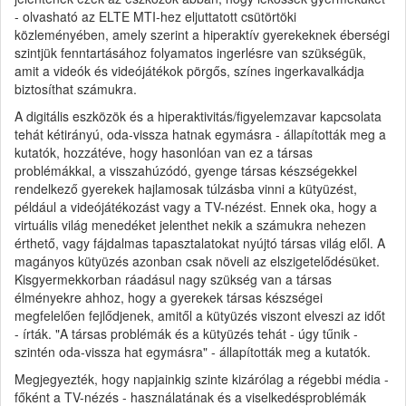
- olvasható az ELTE MTI-hez eljuttatott csütörtöki
közleményében, amely szerint a hiperaktív gyerekeknek éberségi
szintjük fenntartásához folyamatos ingerlésre van szükségük,
amit a videók és videójátékok pörgős, színes ingerkavalkádja
biztosíthat számukra.
A digitális eszközök és a hiperaktivitás/figyelemzavar kapcsolata
tehát kétirányú, oda-vissza hatnak egymásra - állapították meg a
kutatók, hozzátéve, hogy hasonlóan van ez a társas
problémákkal, a visszahúzódó, gyenge társas készségekkel
rendelkező gyerekek hajlamosak túlzásba vinni a kütyüzést,
például a videójátékozást vagy a TV-nézést. Ennek oka, hogy a
virtuális világ menedéket jelenthet nekik a számukra nehezen
érthető, vagy fájdalmas tapasztalatokat nyújtó társas világ elől. A
magányos kütyüzés azonban csak növeli az elszigetelődésüket.
Kisgyermekkorban ráadásul nagy szükség van a társas
élményekre ahhoz, hogy a gyerekek társas készségei
megfelelően fejlődjenek, amitől a kütyüzés viszont elveszi az időt
- írták. "A társas problémák és a kütyüzés tehát - úgy tűnik -
szintén oda-vissza hat egymásra" - állapították meg a kutatók.
Megjegyezték, hogy napjainkig szinte kizárólag a régebbi média -
főként a TV-nézés - használatának és a viselkedésproblémák