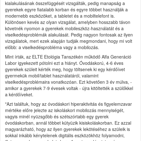
kialakulásának összefüggését vizsgálták, pedig manapság a
gyerekek egyre fiatalabb korban és egyre többet használják a
modernebb eszközöket, a tabletet és a mobiltelefont is.
Különösen kevés az olyan vizsgálat, amelyben hosszabb távon
követnék nyomon a gyerekek mobileszköz-használatát és a
viselkedésproblémák alakulását. Pedig nagyon fontosak az ilyen
vizsgálatok, mert ezek alapján tudják megmondani, hogy mi volt
előbb: a viselkedésprobléma vagy a mobilozás.
Mint írták, az ELTE Etológia Tanszékén működő Alfa Generáció
Labor igyekezett pótolni ezt a hiányt. Óvodáskorú, 4-6 éves
gyerekek szüleit kérték meg, hogy töltsenek ki egy kérdőívet
gyermekük mobil/tablet használatáról, valamint
viselkedésproblémaira vonatkozóan. Ezt követően 3 év múlva, -
amikor a gyerekek 7-9 évesek voltak - újra kitöltették a szülőkkel
a kérdőíveket.
"Azt találtuk, hogy az óvodáskori hiperaktivitás és figyelemzavar
mértéke előre jelezte az iskoláskori mobilozás mennyiségét,
vagyis minél nyüzsgőbb és szétszórtabb egy gyerek
óvodáskorban, annál többet kütyüzik kisiskoláskorban. Ez azzal
magyarázható, hogy az ilyen gyerekek lekötéséhez a szüleik is
sokkal inkább kénytelenek digitális eszközökhöz folyamodni,