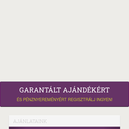
GARANTÁLT AJÁNDÉKÉRT
ÉS PÉNZNYEREMÉNYÉRT REGISZTRÁLJ INGYEN!
AJÁNLATAINK