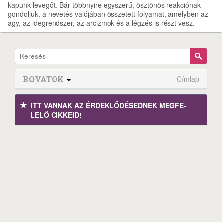
kapunk levegőt. Bár többnyire egyszerű, ösztönös reakciónak
gondoljuk, a nevetés valójában összetett folyamat, amelyben az
agy, az idegrendszer, az arcizmok és a légzés is részt vesz.
ROVATOK
Címlap
ITT VANNAK AZ ÉRDEK­LŐDÉ­SEDNEK MEGFE­
LELŐ CIKKEID!