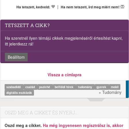
|
Ha tetszett, kedveld:
Ha nem tetszett, írd meg miért nem!
TETSZETT A CIKK?
Ha szeretnél ilyen témájú cikkek megjelenéséről értesítést kapni,
itt jelentkezz rá!
Beállítom
Vissza a címlapra
szabadidő
család
psziché
belföldi hírek
tudomány
gyerek
mobil
» Tudomány
digitális eszközök
OSZD MEG A CIKKET ÉS NYERJ...
Oszd meg a cikket.
Ha még ingyenesen regisztrálsz is, akkor