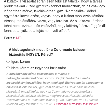
A kutatók a vizsgálat során ezen felül azt találták, hogy a társas
problémákkal küzdő gyerekek többet mobiloznak, de ez csak egy
időpontban mérve, iskoláskorban igaz. "Nem találtak időbeli
egymásra következést, vagyis, hogy a kiskori mobilozás későbbi
társas problémákhoz vezet, vagy fordítva. Az ok-okozat kérdése
tehát nem tisztázott, és valószínű, hogy kétirányú összefüggés áll
fenn: se a tyúk, se a tojás nem volt előbb".
Forrás:
MTI
A klubtagoknak most jár a Colonnade baleset-
biztosítás INGYEN. Kéred?
Igen, kérem
Nem kérem az ingyenes biztosítást
A kötvényt egy héten belül küldjük e-mailen a
neked@proaktivdirekt.com címről. Kérjük tedd ezt a címet a
leveleződ címjegyzékébe, hogy megkapd. Elolvastam és elfogadom a
, igénylem az ingyenes Colonnade baleset-
biztosítási feltételeket
biztosítást. Hozzájárulok, hogy az Colonnade vagy megbízottja a
biztosítási ajánlataival telefonon megkeressen. Hozzájárulásodat
visszavonhatod a Colonnade címére (1388 Budapest, Pf. 14.) küldött
levélben vagy telefonon: 801-0801.
Letöltöm a biztosítási feltételeket.