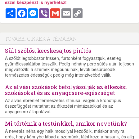
ezzel készpénzt is nyerhetsz!
Megosztás
Facebook
Messenger
Viber
Gmail
Email
Copy
Link
TOVÁBBI CIKKEK A TÉMÁBAN
Sült szőlős, kecskesajtos pirítós
A szőlőt legtöbbször frissen, fürtönként fogyasztjuk, esetleg
gyümölcssalátába tesszük. Pedig néhány perc sütés után teljesen
megváltozik: a szemek megpuhulnak, levük besűrűsödik,
természetes édességük pedig még intenzívebbé válik.
Az alvási szokások befolyásolják az étkezési
szokásokat és az anyagcsere-egészséget
Az alvás-ébrenlét természetes ritmusa, vagyis a kronotípus
összefüggést mutathat az étkezési mintázatokkal és az
anyagcsere állapotával.
Mi történik a testünkkel, amikor nevetünk?
A nevetés néha egy halk mosollyal kezdődik, máskor annyira
erős, hogy könnybe lábad a szemünk, fájni kezd a hasunk, és alig