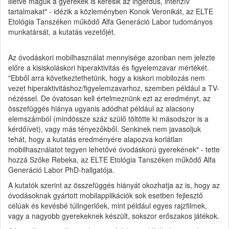
illetve maguk a gyerekek is keresik az ingerdús, intenzív
tartalmakat" - idézik a közleményben Konok Veronikát, az ELTE
Etológia Tanszéken működő Alfa Generáció Labor tudományos
munkatársát, a kutatás vezetőjét.
Az óvodáskori mobilhasználat mennyisége azonban nem jelezte
előre a kisiskoláskori hiperaktivitás és figyelemzavar mértékét.
"Ebből arra következtethetünk, hogy a kiskori mobilozás nem
vezet hiperaktivitáshoz/figyelemzavarhoz, szemben például a TV-
nézéssel. De óvatosan kell értelmeznünk ezt az eredményt, az
összefüggés hiánya ugyanis adódhat például az alacsony
elemszámból (mindössze száz szülő töltötte ki másodszor is a
kérdőívet), vagy más tényezőkből. Senkinek nem javasoljuk
tehát, hogy a kutatás eredményére alapozva korlátlan
mobilhasználatot tegyen lehetővé óvodáskorú gyerekének" - tette
hozzá Szőke Rebeka, az ELTE Etológia Tanszéken működő Alfa
Generáció Labor PhD-hallgatója.
A kutatók szerint az összefüggés hiányát okozhatja az is, hogy az
óvodásoknak gyártott mobilapplikációk sok esetben fejlesztő
célúak és kevésbé túlingerlőek, mint például egyes rajzfilmek,
vagy a nagyobb gyerekeknek készült, sokszor erőszakos játékok.