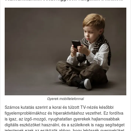
Gyerek mobiltelefonnal
Számos kutatás szerint a korai és túlzott TV-nézés későbbi
figyelemproblémákhoz és hiperaktivitáshoz vezethet. Ez fordítva
is igaz, az izgő-mozgó, nyughatatlan gyerekek hajlamosabbak
digitális eszközöket használni, és a szüleiknek is nagy segítséget
jelentenek ezek az eszközök abban, hogy lekössék gyermeküket