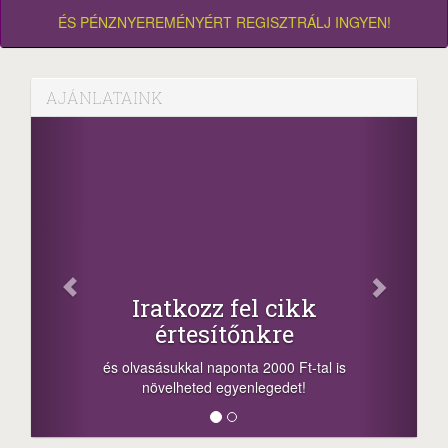
ÉS PÉNZNYEREMÉNYÉRT REGISZTRÁLJ INGYEN!
AJÁNLATAINK
Fac
Oszd meg
atkozz fel cikk
+1.000.
értesítőnkre
-nyeremény növelés
a sorsolás napján! 
ásukkal naponta 2000 Ft-tal is
megosztási lehetőség
velheted egyenlegedet!