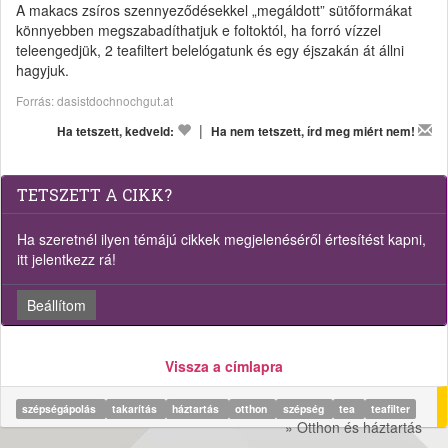
A makacs zsíros szennyeződésekkel „megáldott” sütőformákat
könnyebben megszabadíthatjuk e foltoktól, ha forró vízzel
teleengedjük, 2 teafiltert belelógatunk és egy éjszakán át állni
hagyjuk.
Forrás: dasistdochnochgut.at
|
Ha tetszett, kedveld:
Ha nem tetszett, írd meg miért nem!
TETSZETT A CIKK?
Ha szeretnél ilyen témájú cikkek megjelenéséről értesítést kapni,
itt jelentkezz rá!
Beállítom
Vissza a címlapra
szépségápolás
takarítás
háztartás
otthon
szépség
tea
teafilter
» Otthon és háztartás