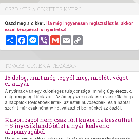
OSZD MEG A CIKKET ÉS NYERJ...
Oszd meg a cikket.
Ha még ingyenesen regisztrálsz is, akkor
ezzel készpénzt is nyerhetsz!
Megosztás
Facebook
Messenger
Viber
Gmail
Email
Copy
Link
TOVÁBBI CIKKEK A TÉMÁBAN
15 dolog, amit még tegyél meg, mielőtt véget
ér a nyár
A nyárnak van egy különleges tulajdonsága: mindig úgy érezzük,
még rengeteg időnk van. Aztán egyszer csak észrevesszük, hogy
a nappalok rövidebbek lettek, az esték hűvösebbek, és a naptár
szerint már csak néhány hét választ el bennünket az ősztől.
Kukoricából nem csak főtt kukorica készülhet
– 5 ínycsiklandó ötlet a nyár kedvenc
alapanyagából
Ha augusztus, akkor kukorica. Kevés olyan szezonális finomság