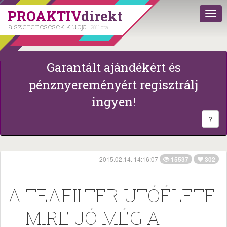
PROAKTIV
direkt
a szerencsések klubja
| 2011 óta
Garantált ajándékért és
pénznyereményért regisztrálj
ingyen!
?
2015.02.14. 14:16:07
15537
302
A TEAFILTER UTÓÉLETE
– MIRE JÓ MÉG A