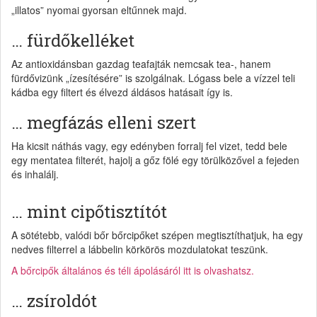
„illatos” nyomai gyorsan eltűnnek majd.
… fürdőkelléket
Az antioxidánsban gazdag teafajták nemcsak tea-, hanem
fürdővizünk „ízesítésére” is szolgálnak. Lógass bele a vízzel teli
kádba egy filtert és élvezd áldásos hatásait így is.
… megfázás elleni szert
Ha kicsit náthás vagy, egy edényben forralj fel vizet, tedd bele
egy mentatea filterét, hajolj a gőz fölé egy törülközővel a fejeden
és inhalálj.
… mint cipőtisztítót
A sötétebb, valódi bőr bőrcipőket szépen megtisztíthatjuk, ha egy
nedves filterrel a lábbelin körkörös mozdulatokat teszünk.
A bőrcipők általános és téli ápolásáról itt is olvashatsz.
… zsíroldót