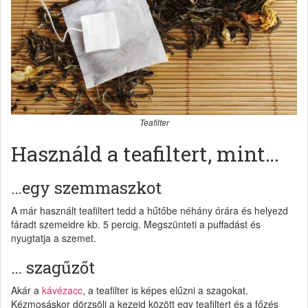
Teafilter
Használd a teafiltert, mint…
…egy szemmaszkot
A már használt teafiltert tedd a hűtőbe néhány órára és helyezd
fáradt szemeidre kb. 5 percig. Megszünteti a puffadást és
nyugtatja a szemet.
… szagűzőt
Akár a
kávézacc
, a teafilter is képes elűzni a szagokat.
Kézmosáskor dörzsölj a kezeid között egy teafiltert és a főzés