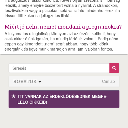
létezik, amely ennyire összeforrt volna a nyárral. A strandokon,
fesztiválokon vagy a piacokon sétálva szinte mindenhol érezni a
frissen főtt kukorica jellegzetes illatát.
Miért jó néha nemet mondani a programokra?
A folyamatos elfoglaltság könnyen azt az érzést keltheti, hogy
csak akkor élünk igazán, ha mindig történik valami. Pedig néha
éppen egy kimondott „nem” segít abban, hogy több időnk,
energiánk és figyelmünk maradjon arra, ami valóban fontos.
ROVATOK
Címlap
ITT VANNAK AZ ÉRDEK­LŐDÉ­SEDNEK MEGFE­
LELŐ CIKKEID!