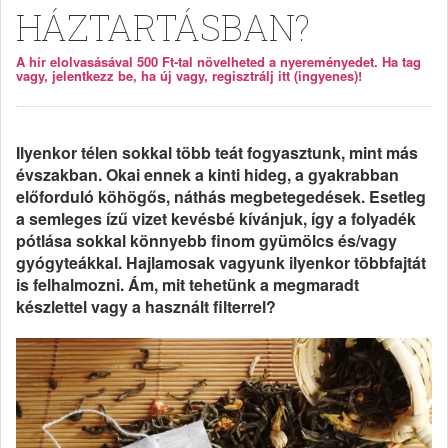
HÁZTARTÁSBAN?
A hír elolvasásával 500 Ft-tal növelheted a nyereményedet. Ha tag
vagy, jelentkezz be, ha új vagy, regisztrálj itt (ingyenes)!
Ilyenkor télen sokkal több teát fogyasztunk, mint más
évszakban. Okai ennek a kinti hideg, a gyakrabban
előforduló köhögős, náthás megbetegedések. Esetleg
a semleges ízű vizet kevésbé kívánjuk, így a folyadék
pótlása sokkal könnyebb finom gyümölcs és/vagy
gyógyteákkal. Hajlamosak vagyunk ilyenkor többfajtát
is felhalmozni. Ám, mit tehetünk a megmaradt
készlettel vagy a használt filterrel?