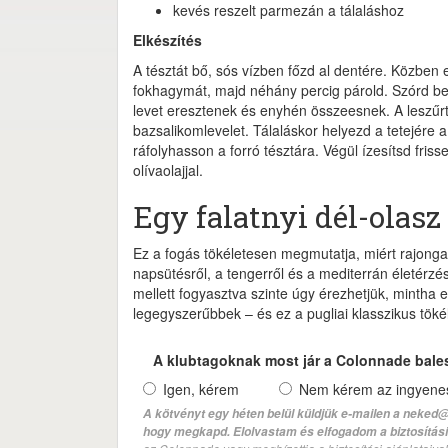
kevés reszelt parmezán a tálaláshoz
Elkészítés
A tésztát bő, sós vízben főzd al dentére. Közben 
fokhagymát, majd néhány percig párold. Szórd be
levet eresztenek és enyhén összeesnek. A leszűrt
bazsalikomlevelet. Tálaláskor helyezd a tetejére 
ráfolyhasson a forró tésztára. Végül ízesítsd fri
olívaolajjal.
Egy falatnyi dél-olasz
Ez a fogás tökéletesen megmutatja, miért rajongan
napsütésről, a tengerről és a mediterrán életérzé
mellett fogyasztva szinte úgy érezhetjük, mintha e
legegyszerűbbek – és ez a pugliai klasszikus tökél
A klubtagoknak most jár a Colonnade bale
Igen, kérem
Nem kérem az ingyenes 
A kötvényt egy héten belül küldjük e-mailen a neked@
hogy megkapd. Elolvastam és elfogadom a biztosítási 