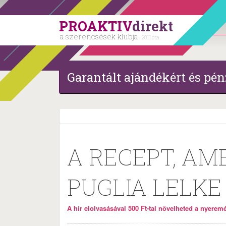
PROAKTIV
direkt
a szerencsések klubja
| 2011 óta
Garantált ajándékért és pén
A RECEPT, AM
PUGLIA LELKE
A hír elolvasásával 500 Ft-tal növelheted a nyeremén