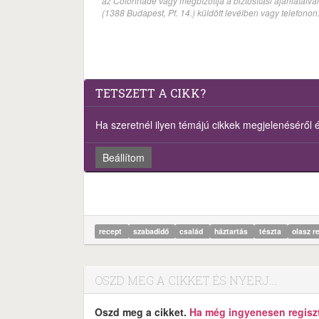
az Colonnade vagy megbízottja a biztosítási ajánlatai
(1388 Budapest, Pf. 14.) küldött levélben vagy telefono
TETSZETT A CIKK?
Ha szeretnél ilyen témájú cikkek megjelenéséről ért
Beállítom
recept
szabadidő
család
háztartás
tészta
olasz r
OSZD MEG A CIKKET ÉS NYERJ...
Oszd meg a cikket.
Ha még ingyenesen regisztr