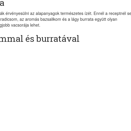
a
yják érvényesülni az alapanyagok természetes ízét. Ennél a receptnél 
paradicsom, az aromás bazsalikom és a lágy burrata együtt olyan
Iratkozz f
gjobb vacsorája lehet.
cikk
ommal és burratával
értesítőnk
és olvasásukka
naponta 2000 Ft-ta
növelheted
egyenlegedet!