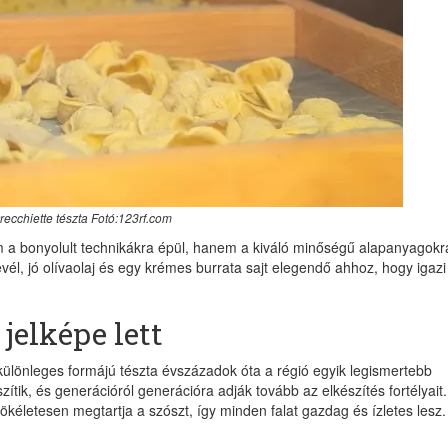
recchiette tészta Fotó:123rf.com
m a bonyolult technikákra épül, hanem a kiváló minőségű alapanyagokr
él, jó olívaolaj és egy krémes burrata sajt elegendő ahhoz, hogy igazi
jelképe lett
a különleges formájú tészta évszázadok óta a régió egyik legismertebb
tik, és generációról generációra adják tovább az elkészítés fortélyait.
kéletesen megtartja a szószt, így minden falat gazdag és ízletes lesz.