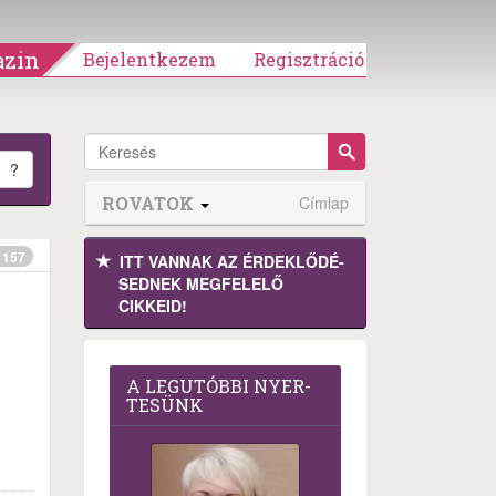
zin
Bejelentkezem
Regisztráció
?
ROVATOK
Címlap
157
ITT VANNAK AZ ÉRDEK­LŐDÉ­
SEDNEK MEGFE­LELŐ
CIKKEID!
A LEG­U­TÓB­BI NYER­
TE­SÜNK