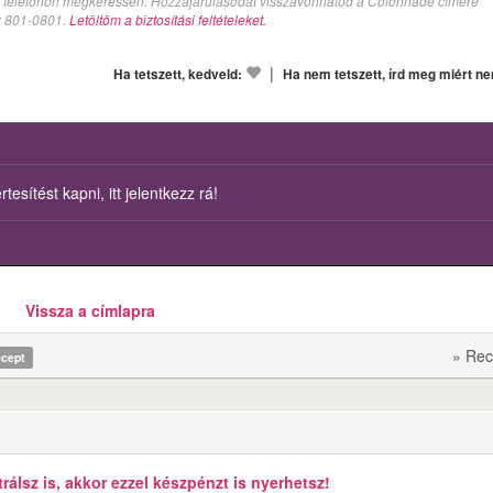
val telefonon megkeressen. Hozzájárulásodat visszavonhatod a Colonnade címére
n: 801-0801.
Letöltöm a biztosítási feltételeket.
|
Ha tetszett, kedveld:
Ha nem tetszett, írd meg miért n
esítést kapni, itt jelentkezz rá!
Vissza a címlapra
» Rec
ecept
álsz is, akkor ezzel készpénzt is nyerhetsz!