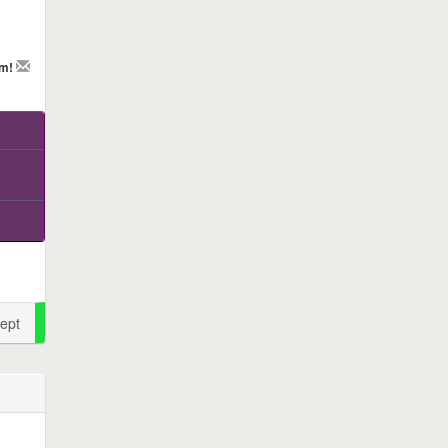
em!
ept