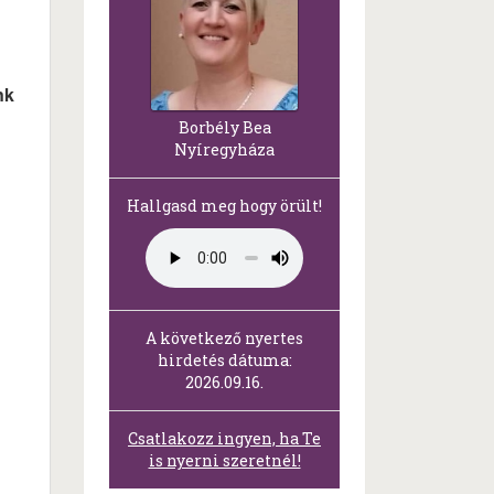
nk
Borbély Bea
Nyíregyháza
Hallgasd meg hogy örült!
A következő nyertes
hirdetés dátuma:
2026.09.16.
Csatlakozz ingyen, ha Te
is nyerni szeretnél!