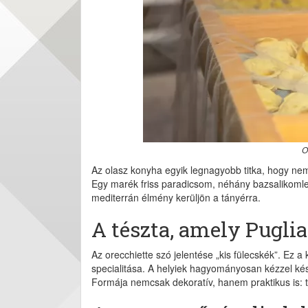
O
Az olasz konyha egyik legnagyobb titka, hogy ne
Egy marék friss paradicsom, néhány bazsalikomlev
mediterrán élmény kerüljön a tányérra.
A tészta, amely Puglia 
Az orecchiette szó jelentése „kis fülecskék”. Ez 
specialitása. A helyiek hagyományosan kézzel készí
Formája nemcsak dekoratív, hanem praktikus is: tö