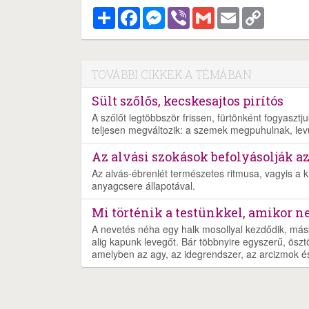
Megosztás
Facebook
Messenger
Viber
Gmail
Email
Copy
Link
TOVÁBBI CIKKEK A TÉMÁBAN
Sült szőlős, kecskesajtos pirítós
A szőlőt legtöbbször frissen, fürtönként fogyaszt
teljesen megváltozik: a szemek megpuhulnak, lev
Az alvási szokások befolyásolják a
Az alvás-ébrenlét természetes ritmusa, vagyis a 
anyagcsere állapotával.
Mi történik a testünkkel, amikor 
A nevetés néha egy halk mosollyal kezdődik, más
alig kapunk levegőt. Bár többnyire egyszerű, öszt
amelyben az agy, az idegrendszer, az arcizmok és 