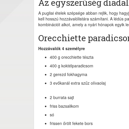
Az egyszerűség diadal
A pugliai ételek szépsége abban rejlik, hogy hag
kell hosszú hozzávalólistára számítani. A lédús 
kombinációt alkot, amely a nyári hónapok egyik le
Orecchiette paradics
Hozzávalók 4 személyre
400 g orecchiette tészta
400 g koktélparadicsom
2 gerezd fokhagyma
3 evőkanál extra szűz olívaolaj
2 burrata sajt
friss bazsalikom
só
frissen őrölt fekete bors