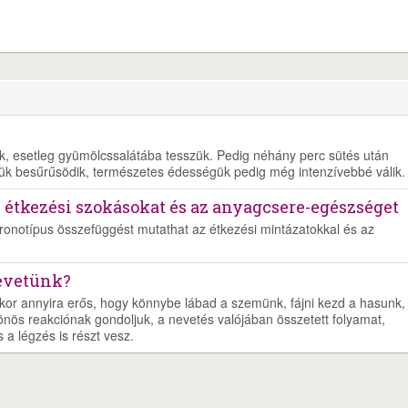
juk, esetleg gyümölcssalátába tesszük. Pedig néhány perc sütés után
ük besűrűsödik, természetes édességük pedig még intenzívebbé válik.
z étkezési szokásokat és az anyagcsere-egészséget
kronotípus összefüggést mutathat az étkezési mintázatokkal és az
nevetünk?
kor annyira erős, hogy könnybe lábad a szemünk, fájni kezd a hasunk,
önös reakciónak gondoljuk, a nevetés valójában összetett folyamat,
a légzés is részt vesz.