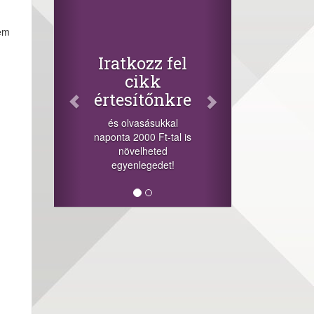
Facebook
Oszd meg
sem
cikkeinket
+1.000.000 Ft...
el
-nyeremény növelés jár
a szerencsésnek a
re
sorsolás napján! A
cikkek alján találsz
l
megosztási
l is
lehetőséget. Lájkolj is
minket!