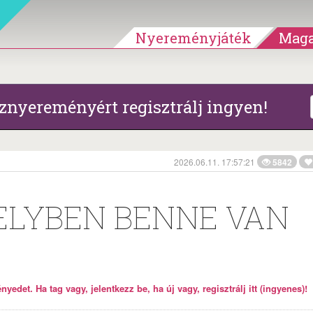
Nyereményjáték
Maga
znyereményért regisztrálj ingyen!
2026.06.11. 17:57:21
5842
ELYBEN BENNE VAN
yedet. Ha tag vagy, jelentkezz be, ha új vagy, regisztrálj itt (ingyenes)!