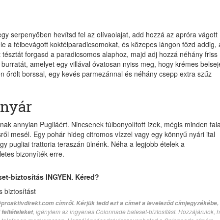
egy serpenyőben hevítsd fel az olívaolajat, add hozzá az apróra vágott
le a félbevágott koktélparadicsomokat, és közepes lángon főzd addig,
 tésztát forgasd a paradicsomos alaphoz, majd adj hozzá néhány friss
a burratát, amelyet egy villával óvatosan nyiss meg, hogy krémes belsej
ssen őrölt borssal, egy kevés parmezánnal és néhány csepp extra szűz
 nyár
ak annyian Pugliáért. Nincsenek túlbonyolított ízek, mégis minden fala
sről mesél. Egy pohár hideg citromos vízzel vagy egy könnyű nyári ital
gy pugliai trattoria teraszán ülnénk. Néha a legjobb ételek a
etes bizonyíték erre.
set-biztosítás INGYEN. Kéred?
biztosítást
proaktivdirekt.com címről. Kérjük tedd ezt a címet a leveleződ címjegyzékébe,
, igénylem az ingyenes Colonnade baleset-biztosítást. Hozzájárulok, 
feltételeket