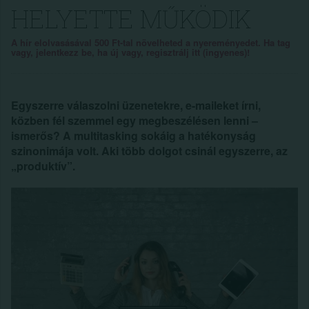
HELYETTE MŰKÖDIK
A hír elolvasásával 500 Ft-tal növelheted a nyereményedet. Ha tag
vagy, jelentkezz be, ha új vagy, regisztrálj itt (ingyenes)!
Egyszerre válaszolni üzenetekre, e-maileket írni,
közben fél szemmel egy megbeszélésen lenni –
ismerős? A multitasking sokáig a hatékonyság
szinonimája volt. Aki több dolgot csinál egyszerre, az
„produktív”.