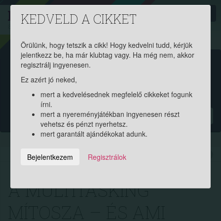
PROAKTIV
direkt
KEDVELD A CIKKET
a szerencsések klubja
| 2011 óta
Örülünk, hogy tetszik a cikk! Hogy kedvelni tudd, kérjük
jelentkezz be, ha már klubtag vagy. Ha még nem, akkor
Garantált ajándékért és
regisztrálj ingyenesen.
Ez azért jó neked,
pénznyereményért regisztrálj
mert a kedvelésednek megfelelő cikkeket fogunk
ingyen!
írni.
mert a nyereményjátékban ingyenesen részt
?
vehetsz és pénzt nyerhetsz.
mert garantált ajándékokat adunk.
2026.05.07. 12:42:55
4837
153
Bejelentkezem
Regisztrálok
A MULTITASKING
MÍTOSZA – ÉS AMI