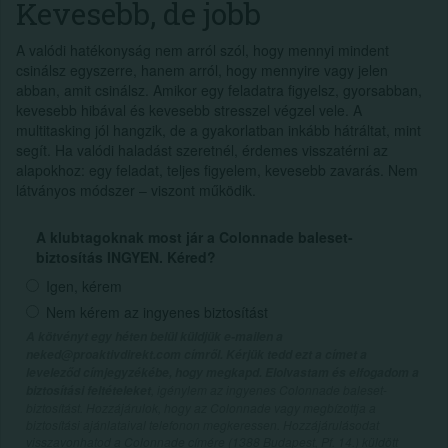
Kevesebb, de jobb
A valódi hatékonyság nem arról szól, hogy mennyi mindent
csinálsz egyszerre, hanem arról, hogy mennyire vagy jelen
abban, amit csinálsz. Amikor egy feladatra figyelsz, gyorsabban,
kevesebb hibával és kevesebb stresszel végzel vele. A
multitasking jól hangzik, de a gyakorlatban inkább hátráltat, mint
segít. Ha valódi haladást szeretnél, érdemes visszatérni az
alapokhoz: egy feladat, teljes figyelem, kevesebb zavarás. Nem
látványos módszer – viszont működik.
A klubtagoknak most jár a Colonnade baleset-
biztosítás INGYEN. Kéred?
Igen, kérem
Nem kérem az ingyenes biztosítást
A kötvényt egy héten belül küldjük e-mailen a
neked@proaktivdirekt.com címről. Kérjük tedd ezt a címet a
leveleződ címjegyzékébe, hogy megkapd. Elolvastam és elfogadom a
, igénylem az ingyenes Colonnade baleset-
biztosítási feltételeket
biztosítást. Hozzájárulok, hogy az Colonnade vagy megbízottja a
biztosítási ajánlataival telefonon megkeressen. Hozzájárulásodat
visszavonhatod a Colonnade címére (1388 Budapest, Pf. 14.) küldött