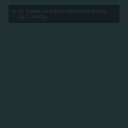
ITT VANNAK AZ ÉRDEK­LŐDÉ­SEDNEK MEGFE­
LELŐ CIKKEID!