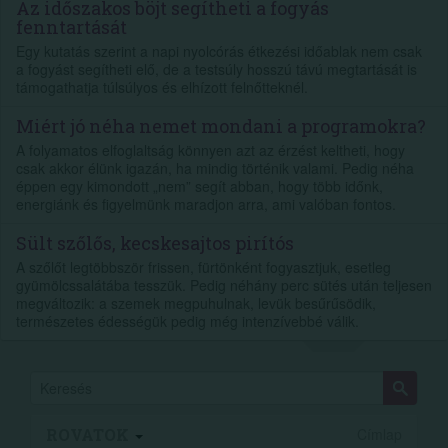
Az időszakos böjt segítheti a fogyás
fenntartását
Egy kutatás szerint a napi nyolcórás étkezési időablak nem csak
a fogyást segítheti elő, de a testsúly hosszú távú megtartását is
támogathatja túlsúlyos és elhízott felnőtteknél.
Miért jó néha nemet mondani a programokra?
A folyamatos elfoglaltság könnyen azt az érzést keltheti, hogy
csak akkor élünk igazán, ha mindig történik valami. Pedig néha
éppen egy kimondott „nem” segít abban, hogy több időnk,
energiánk és figyelmünk maradjon arra, ami valóban fontos.
Sült szőlős, kecskesajtos pirítós
A szőlőt legtöbbször frissen, fürtönként fogyasztjuk, esetleg
gyümölcssalátába tesszük. Pedig néhány perc sütés után teljesen
megváltozik: a szemek megpuhulnak, levük besűrűsödik,
természetes édességük pedig még intenzívebbé válik.
ROVATOK
Címlap