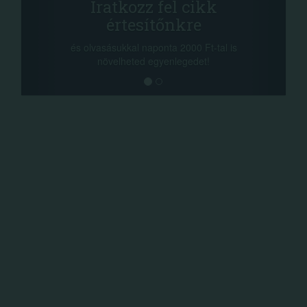
tkozz fel cikk
+1.000.00
rtesítőnkre
-nyeremény növelés j
a sorsolás napján! A c
kkal naponta 2000 Ft-tal is
megosztási lehetőséget.
lheted egyenlegedet!