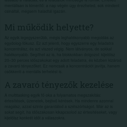
mentálisan is kimerítő: a nap végén úgy érezheted, sok mindent
csináltál, mégsem haladtál igazán.
Mi működik helyette?
Az egyik legegyszerűbb, mégis leghatékonyabb megoldás az
egydolog-fókusz. Ez azt jelenti, hogy egyszerre egy feladatra
koncentrálsz, és azt viszed végig. Nem látványos, de sokkal
hatékonyabb. Segíthet az is, ha blokkokban dolgozol: kijelölsz
20–30 perces időszakokat egy adott feladatra, és közben kizárod
a zavaró tényezőket. Ez nemcsak a koncentrációt javítja, hanem
csökkenti a mentális terhelést is.
A zavaró tényezők kezelése
A multitasking egyik fő oka a folyamatos megszakítás:
értesítések, üzenetek, bejövő kérések. Ha mindenre azonnal
reagálsz, azzal szinte garantálod a szétszórtságot. Már az is
sokat segít, ha időszakosan kikapcsolod az értesítéseket, vagy
kijelölsz konkrét időt a válaszokra.