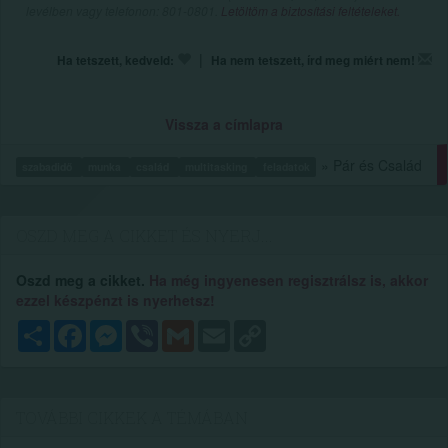
levélben vagy telefonon: 801-0801.
Letöltöm a biztosítási feltételeket.
|
Ha tetszett, kedveld:
Ha nem tetszett, írd meg miért nem!
Vissza a címlapra
» Pár és Család
szabadidő
munka
család
multitasking
feladatok
OSZD MEG A CIKKET ÉS NYERJ...
Oszd meg a cikket.
Ha még ingyenesen regisztrálsz is, akkor
ezzel készpénzt is nyerhetsz!
Megosztás
Facebook
Messenger
Viber
Gmail
Email
Copy
Link
TOVÁBBI CIKKEK A TÉMÁBAN