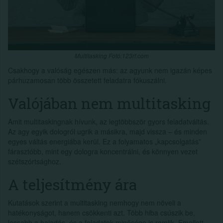
Multitasking Fotó:123rf.com
Csakhogy a valóság egészen más: az agyunk nem igazán képes
párhuzamosan több összetett feladatra fókuszálni.
Valójában nem multitasking
Amit multitaskingnak hívunk, az legtöbbször gyors feladatváltás.
Az agy egyik dologról ugrik a másikra, majd vissza – és minden
egyes váltás energiába kerül. Ez a folyamatos „kapcsolgatás”
fárasztóbb, mint egy dologra koncentrálni, és könnyen vezet
szétszórtsághoz.
A teljesítmény ára
Kutatások szerint a multitasking nemhogy nem növeli a
hatékonyságot, hanem csökkenti azt. Több hiba csúszik be,
lassabb a haladás, és a feladatok minősége is romlik. Emellett