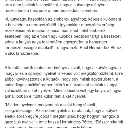
arra nem találtak bizonyítékot, hogy a kutyaagy előnyben
részesítené a beszédet a nem-beszéddel szemben.
"A kutyaagy, hasonlóan az emberek agyához, képes elkülöníteni
a beszédet a nem-beszédtől. Ugyanakkor a beszédszerűség
érzékelésének mechanizmusa más lehet, mint emberek
esetében: míg az emberi agy különös becsben tartja a beszédet,
addig a kutyák agya feltehetően egyszerűen a hanginger
természetességét érzékeli" - magyarázta Raúl Hernández-Pérez,
a cikk társszerzője.
A kutatás másik fontos eredménye az volt, hogy a kutyák agya a
magyar és a spanyol nyelvet is képes volt megkülönböztetni. Erre
abból következtettek a kutatók, hogy egy másik agyterületen, a
másodlagos hallókéregben eltérő mintázatokat találtak az agyi
válaszokban a két nyelvre. Minél idősebb volt egy kutya, az agya
annál jobban el tudta különíteni a két nyelvet.
"Minden nyelvnek megvannak a saját hangzásbeli
jellegzetességei. Az eredményeink arra utalnak, hogy a kutyák
életük során egyre jobban megtanulják, hogy hogyan hangzik a
gazdájuk nyelve" - tette hozzá Hernández-Pérez. "Először sikerült
kimutatnunk, hogy egy nem emberi agy is képes