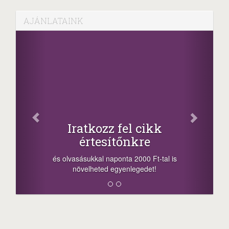
AJÁNLATAINK
Facebook
Oszd meg cikkeinket
+1.000.000 Ft...
-nyeremény növelés jár a szerencsésnek
a sorsolás napján! A cikkek alján találsz
megosztási lehetőséget. Lájkolj is minket!