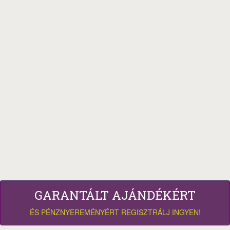
GARANTÁLT AJÁNDÉKÉRT
ÉS PÉNZNYEREMÉNYÉRT REGISZTRÁLJ INGYEN!