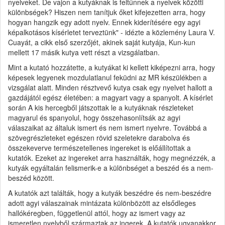
nyelveket. De vajon a kutyáknak is feltűnnek a nyelvek közötti
különbségek? Hiszen nem tanítjuk őket kifejezetten arra, hogy
hogyan hangzik egy adott nyelv. Ennek kiderítésére egy agyi
képalkotásos kísérletet terveztünk" - idézte a közlemény Laura V.
Cuayát, a cikk első szerzőjét, akinek saját kutyája, Kun-kun
mellett 17 másik kutya vett részt a vizsgálatban.
Mint a kutató hozzátette, a kutyákat ki kellett kiképezni arra, hogy
képesek legyenek mozdulatlanul feküdni az MR készülékben a
vizsgálat alatt. Minden résztvevő kutya csak egy nyelvet hallott a
gazdájától egész életében: a magyart vagy a spanyolt. A kísérlet
során A kis hercegből játszottak le a kutyáknak részleteket
magyarul és spanyolul, hogy összehasonlítsák az agyi
válaszaikat az általuk ismert és nem ismert nyelvre. Továbbá a
szövegrészleteket egészen rövid szeletekre darabolva és
összekeverve természetellenes ingereket is előállítottak a
kutatók. Ezeket az ingereket arra használták, hogy megnézzék, a
kutyák egyáltalán felismerik-e a különbséget a beszéd és a nem-
beszéd között.
A kutatók azt találták, hogy a kutyák beszédre és nem-beszédre
adott agyi válaszainak mintázata különbözött az elsődleges
hallókéregben, függetlenül attól, hogy az ismert vagy az
ismeretlen nyelvből származtak az ingerek. A kutatók ugyanakkor