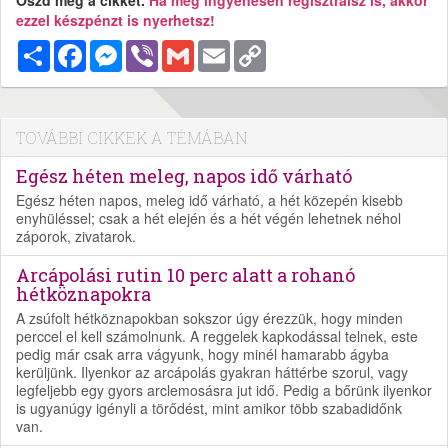
Oszd meg a cikket.
Ha még ingyenesen regisztrálsz is, akkor
ezzel készpénzt is nyerhetsz!
Megosztás
Facebook
Messenger
Viber
Gmail
Email
Copy
Link
TOVÁBBI CIKKEK A TÉMÁBAN
Egész héten meleg, napos idő várható
Egész héten napos, meleg idő várható, a hét közepén kisebb
enyhüléssel; csak a hét elején és a hét végén lehetnek néhol
záporok, zivatarok.
Arcápolási rutin 10 perc alatt a rohanó
hétköznapokra
A zsúfolt hétköznapokban sokszor úgy érezzük, hogy minden
perccel el kell számolnunk. A reggelek kapkodással telnek, este
pedig már csak arra vágyunk, hogy minél hamarabb ágyba
kerüljünk. Ilyenkor az arcápolás gyakran háttérbe szorul, vagy
legfeljebb egy gyors arclemosásra jut idő. Pedig a bőrünk ilyenkor
is ugyanúgy igényli a törődést, mint amikor több szabadidőnk
van.