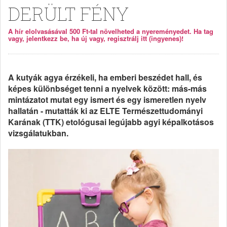
DERÜLT FÉNY
A hír elolvasásával 500 Ft-tal növelheted a nyereményedet. Ha tag
vagy, jelentkezz be, ha új vagy, regisztrálj itt (ingyenes)!
A kutyák agya érzékeli, ha emberi beszédet hall, és
képes különbséget tenni a nyelvek között: más-más
mintázatot mutat egy ismert és egy ismeretlen nyelv
hallatán - mutatták ki az ELTE Természettudományi
Karának (TTK) etológusai legújabb agyi képalkotásos
vizsgálatukban.