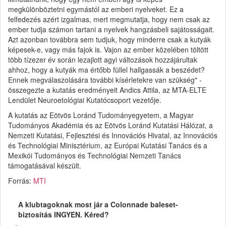
megkülönböztetni egymástól az emberi nyelveket. Ez a
felfedezés azért izgalmas, mert megmutatja, hogy nem csak az
ember tudja számon tartani a nyelvek hangzásbeli sajátosságait.
Azt azonban továbbra sem tudjuk, hogy minderre csak a kutyák
képesek-e, vagy más fajok is. Vajon az ember közelében töltött
több tízezer év során lezajlott agyi változások hozzájárultak
ahhoz, hogy a kutyák ma értőbb füllel hallgassák a beszédet?
Ennek megválaszolására további kísérletekre van szükség" -
összegezte a kutatás eredményeit Andics Attila, az MTA-ELTE
Lendület Neuroetológiai Kutatócsoport vezetője.
A kutatás az Eötvös Loránd Tudományegyetem, a Magyar
Tudományos Akadémia és az Eötvös Loránd Kutatási Hálózat, a
Nemzeti Kutatási, Fejlesztési és Innovációs Hivatal, az Innovációs
és Technológiai Minisztérium, az Európai Kutatási Tanács és a
Mexikói Tudományos és Technológiai Nemzeti Tanács
támogatásával készült.
Forrás:
MTI
A klubtagoknak most jár a Colonnade baleset-
biztosítás INGYEN. Kéred?