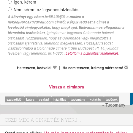
Igen, kérem
Nem kérem az ingyenes biztosítást
A kötvényt egy héten belül küldjük e-mailen a
neked@proaktivdirekt.com címről. Kérjük tedd ezt a címet a
leveleződ címjegyzékébe, hogy megkapd. Elolvastam és elfogadom a
, igénylem az ingyenes Colonnade baleset-
biztosítási feltételeket
biztosítást. Hozzájárulok, hogy az Colonnade vagy megbízottja a
biztosítási ajánlataival telefonon megkeressen. Hozzájárulásodat
visszavonhatod a Colonnade címére (1388 Budapest, Pf. 14.) küldött
levélben vagy telefonon: 801-0801.
Letöltöm a biztosítási feltételeket.
|
Ha tetszett, kedveld:
Ha nem tetszett, írd meg miért nem!
Vissza a címlapra
szabadidő
kutya
család
háziállat
tudomány
kutatás
tudósok
» Tudomány
OSZD MEG A CIKKET ÉS NYERJ...