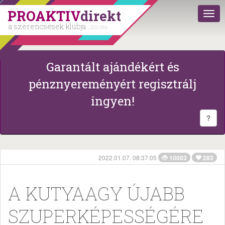
PROAKTIV
direkt
a szerencsések klubja
| 2011 óta
Garantált ajándékért és
pénznyereményért regisztrálj
ingyen!
?
2022.01.07. 08:37:05
10003
283
A KUTYAAGY ÚJABB
SZUPERKÉPESSÉGÉRE