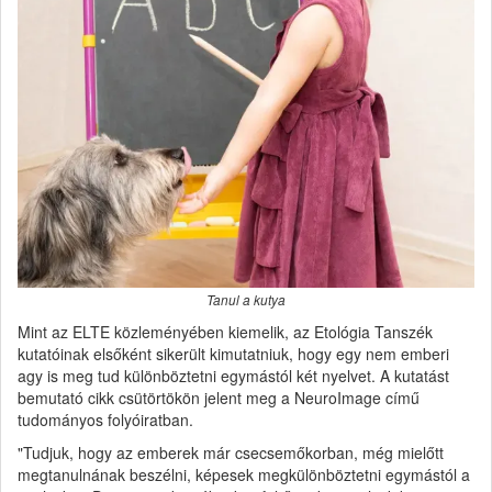
Tanul a kutya
Mint az ELTE közleményében kiemelik, az Etológia Tanszék
kutatóinak elsőként sikerült kimutatniuk, hogy egy nem emberi
agy is meg tud különböztetni egymástól két nyelvet. A kutatást
bemutató cikk csütörtökön jelent meg a NeuroImage című
tudományos folyóiratban.
"Tudjuk, hogy az emberek már csecsemőkorban, még mielőtt
megtanulnának beszélni, képesek megkülönböztetni egymástól a