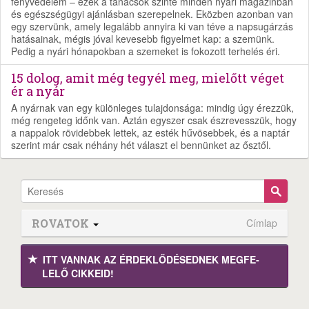
fényvédelem – ezek a tanácsok szinte minden nyári magazinban
és egészségügyi ajánlásban szerepelnek. Eközben azonban van
egy szervünk, amely legalább annyira ki van téve a napsugárzás
hatásainak, mégis jóval kevesebb figyelmet kap: a szemünk.
Pedig a nyári hónapokban a szemeket is fokozott terhelés éri.
15 dolog, amit még tegyél meg, mielőtt véget
ér a nyár
A nyárnak van egy különleges tulajdonsága: mindig úgy érezzük,
még rengeteg időnk van. Aztán egyszer csak észrevesszük, hogy
a nappalok rövidebbek lettek, az esték hűvösebbek, és a naptár
szerint már csak néhány hét választ el bennünket az ősztől.
ROVATOK
Címlap
ITT VANNAK AZ ÉRDEK­LŐDÉ­SEDNEK MEGFE­
LELŐ CIKKEID!