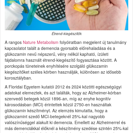
Étrend-kiegészítők
A rangos
Nature Metabolism
folyóiratban megjelent új tanulmány
kapcsolatot talált a demencia gyorsabb előrehaladása és a
glükozamin nevű népszerű, vény nélkül kapható, ízületi
fájdalomra használt étrend-kiegészítő fogyasztása között. A
porckopás tüneteinek enyhítésére szolgáló glükozamin
kiegészítőket széles körben használják, különösen az idősebb
korosztályban.
A Floridai Egyetem kutatói 2012 és 2024 közötti egészségügyi
adatokat elemeztek, és azt találták, hogy az Alzheimer-kórban
szenvedő betegek közül 1896-an, míg az enyhe kognitív
károsodásban (MCI) érintettek közül 2750-en használtak
glükozamin készítményt. Az elemzés kimutatta, hogy a
glükozamint szedő MCI-betegeknél 25%-kal nagyobb
valószínűséggel alakult ki demencia. Emellett az Alzheimerrel és
más demenciákkal élőknél a készítmény szedése szintén 25%-kal