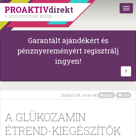
PROAKTIV
direkt
a szerencsések klubja
| 2011 óta
Garantált ajándékért és
pénznyereményért regisztrálj
ingyen!
?
2026.07.05. 15:41:46
5485
140
A GLÜKOZAMIN
ÉTREND-KIEGÉSZÍTŐK