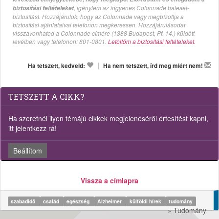
, igénylem az ingyenes Colonnade baleset-
biztosítási feltételeket
biztosítást. Hozzájárulok, hogy az Colonnade vagy megbízottja a
biztosítási ajánlataival telefonon megkeressen. Hozzájárulásodat
visszavonhatod a Colonnade címére (1388 Budapest, Pf. 14.) küldött
levélben vagy telefonon: 801-0801.
Letöltöm a biztosítási feltételeket.
|
Ha tetszett, kedveld:
Ha nem tetszett, írd meg miért nem!
TETSZETT A CIKK?
Ha szeretnél ilyen témájú cikkek megjelenéséről értesítést kapni,
itt jelentkezz rá!
Beállítom
Vissza a címlapra
szabadidő
család
egészség
Alzheimer
külföldi hírek
tudomány
» Tudomány