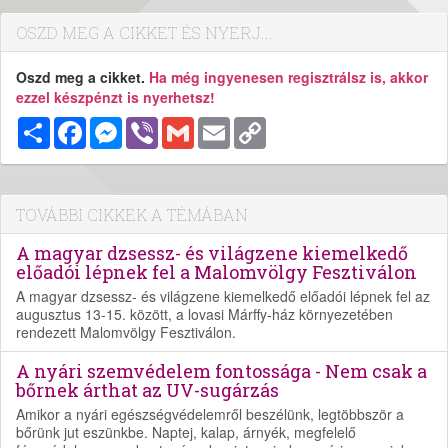
OSZD MEG A CIKKET ÉS NYERJ...
Oszd meg a cikket.
Ha még ingyenesen regisztrálsz is, akkor
ezzel készpénzt is nyerhetsz!
Megosztás
Facebook
Messenger
Viber
Gmail
Email
Copy
Link
TOVÁBBI CIKKEK A TÉMÁBAN
A magyar dzsessz- és világzene kiemelkedő
előadói lépnek fel a Malomvölgy Fesztiválon
A magyar dzsessz- és világzene kiemelkedő előadói lépnek fel az
augusztus 13-15. között, a lovasi Márffy-ház környezetében
rendezett Malomvölgy Fesztiválon.
A nyári szemvédelem fontossága - Nem csak a
bőrnek árthat az UV-sugárzás
Amikor a nyári egészségvédelemről beszélünk, legtöbbször a
bőrünk jut eszünkbe. Naptej, kalap, árnyék, megfelelő