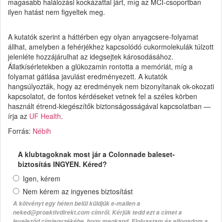
magasabb halálozási kockázattal járt, míg az MCI-csoportban
ilyen hatást nem figyeltek meg.
A kutatók szerint a háttérben egy olyan anyagcsere-folyamat
állhat, amelyben a fehérjékhez kapcsolódó cukormolekulák túlzott
jelenléte hozzájárulhat az idegsejtek károsodásához.
Állatkísérletekben a glükozamin rontotta a memóriát, míg a
folyamat gátlása javulást eredményezett. A kutatók
hangsúlyozták, hogy az eredmények nem bizonyítanak ok-okozati
kapcsolatot, de fontos kérdéseket vetnek fel a széles körben
használt étrend-kiegészítők biztonságosságával kapcsolatban —
írja az
UF Health
.
Forrás:
Nébih
A klubtagoknak most jár a Colonnade baleset-
biztosítás INGYEN. Kéred?
Igen, kérem
Nem kérem az ingyenes biztosítást
A kötvényt egy héten belül küldjük e-mailen a
neked@proaktivdirekt.com címről. Kérjük tedd ezt a címet a
leveleződ címjegyzékébe, hogy megkapd. Elolvastam és elfogadom a