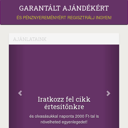
GARANTÁLT AJÁNDÉKÉRT
ÉS PÉNZNYEREMÉNYÉRT REGISZTRÁLJ INGYEN!
AJÁNLATAINK
Fac
Oszd meg
atkozz fel cikk
+1.000.
értesítőnkre
-nyeremény növelés
a sorsolás napján! 
ásukkal naponta 2000 Ft-tal is
megosztási lehetőség
velheted egyenlegedet!