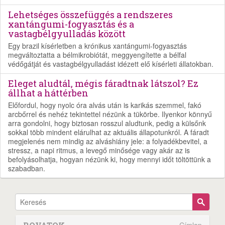
Lehetséges összefüggés a rendszeres
xantángumi-fogyasztás és a
vastagbélgyulladás között
Egy brazil kísérletben a krónikus xantángumi-fogyasztás
megváltoztatta a bélmikrobiótát, meggyengítette a bélfal
védőgátját és vastagbélgyulladást idézett elő kísérleti állatokban.
Eleget aludtál, mégis fáradtnak látszol? Ez
állhat a háttérben
Előfordul, hogy nyolc óra alvás után is karikás szemmel, fakó
arcbőrrel és nehéz tekintettel nézünk a tükörbe. Ilyenkor könnyű
arra gondolni, hogy biztosan rosszul aludtunk, pedig a külsőnk
sokkal több mindent elárulhat az aktuális állapotunkról. A fáradt
megjelenés nem mindig az alváshiány jele: a folyadékbevitel, a
stressz, a napi ritmus, a levegő minősége vagy akár az is
befolyásolhatja, hogyan nézünk ki, hogy mennyi időt töltöttünk a
szabadban.
Címlap