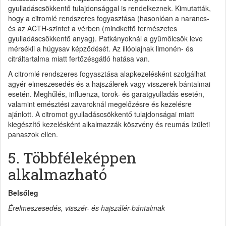
gyulladáscsökkentő tulajdonsággal is rendelkeznek. Kimutatták,
hogy a citromlé rendszeres fogyasztása (hasonlóan a narancs-
és az ACTH-szintet a vérben (mindkettő természetes
gyulladáscsökkentő anyag). Patkányoknál a gyümölcsök leve
mérsékli a húgysav képződését. Az illóolajnak limonén- és
citráltartalma miatt fertőzésgátló hatása van.
A citromlé rendszeres fogyasztása alapkezelésként szolgálhat
agyér-elmeszesedés és a hajszálerek vagy visszerek bántalmai
esetén. Meghűlés, influenza, torok- és garatgyulladás esetén,
valamint emésztési zavaroknál megelőzésre és kezelésre
ajánlott. A citromot gyulladáscsökkentő tulajdonságai miatt
kiegészítő kezelésként alkalmazzák köszvény és reumás ízületi
panaszok ellen.
5. Többféleképpen
alkalmazható
Belsőleg
Érelmeszesedés, visszér- és hajszálér-bántalmak