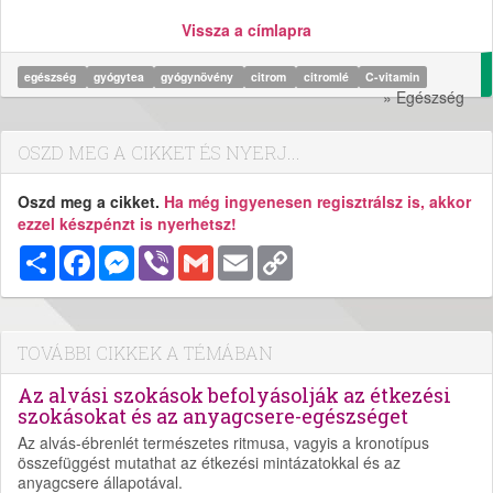
Vissza a címlapra
egészség
gyógytea
gyógynövény
citrom
citromlé
C-vitamin
» Egészség
OSZD MEG A CIKKET ÉS NYERJ...
Oszd meg a cikket.
Ha még ingyenesen regisztrálsz is, akkor
ezzel készpénzt is nyerhetsz!
Megosztás
Facebook
Messenger
Viber
Gmail
Email
Copy
Link
TOVÁBBI CIKKEK A TÉMÁBAN
Az alvási szokások befolyásolják az étkezési
szokásokat és az anyagcsere-egészséget
Az alvás-ébrenlét természetes ritmusa, vagyis a kronotípus
összefüggést mutathat az étkezési mintázatokkal és az
anyagcsere állapotával.