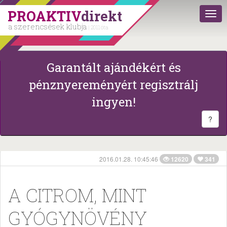
PROAKTIV
direkt
a szerencsések klubja
| 2011 óta
Garantált ajándékért és
pénznyereményért regisztrálj
ingyen!
?
2016.01.28. 10:45:46
12620
341
A CITROM, MINT
GYÓGYNÖVÉNY