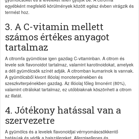
egyébként megfelelő körülmények között egész évben virágzik és
termést hoz.
3. A C-vitamin mellett
számos értékes anyagot
tartalmaz
A citromfa gyümölcse igen gazdag C-vitaminban. A citrom és
levele sok flavonoidot tartalmaz, valamint karotinoidokat, amelyek
a déli gyümölcsök színét adják. A citromban kumarinok is vannak.
A gyümölcsből kivont illóolaj monoterpénekben és
szeszkviterpénekben gazdag. Az illóolaj főleg limonént (80%),
valamint citrálokat tartalmaz, ez utóbbiaknak köszönheti a citrom
az illatát.
4. Jótékony hatással van a
szervezetre
A gyümölcs és a levelek flavonoidjai vérnyomáscsökkentő
hatásúak és védik a hajszálereket. Allergiaellenes és