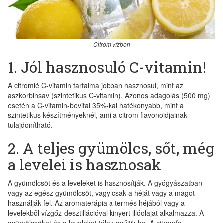
Citrom vízben
1. Jól hasznosuló C-vitamin!
A citromlé C-vitamin tartalma jobban hasznosul, mint az
aszkorbinsav (szintetikus C-vitamin). Azonos adagolás (500 mg)
esetén a C-vitamin-bevital 35%-kal hatékonyabb, mint a
szintetikus készítményeknél, ami a citrom flavonoidjainak
tulajdonítható.
2. A teljes gyümölcs, sőt, még
a levelei is hasznosak
A gyümölcsöt és a leveleket is hasznosítják. A gyógyászatban
vagy az egész gyümölcsöt, vagy csak a héját vagy a magot
használják fel. Az aromaterápia a termés héjából vagy a
levelekből vízgőz-desztillációval kinyert illóolajat alkalmazza. A
gyümölcsöket és a leveleket télen gyűjtik be. A citromfa