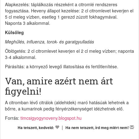
Alapkezelés: táplálkozás részeként a citromlé rendszeres
fogyasztása. Heveny állapot kezelése: 2 cl citromlevet keverjen el
5 cl meleg vízben, esetleg 1 gerezd zúzott fokhagymával.
Naponta 3 alkalommal.
Külsőleg
Meghűlés, influenza, torok- és garatgyulladás
Öblögetés: 2 cl citromlevet keverjen el 2 cl meleg vízben; naponta
3-4 alkalommal.
Párásítás: a környező levegő illatosítása és fertőtlenítése.
Van, amire azért nem árt
figyelni!
A citromban lévő citrálok (aldehidek) maró hatásúak lehetnek a
bőrre, a kumarinok pedig fényérzékenységet idézhetnek elő.
Forrás:
timcsigyogynoveny.blogspot.hu
|
Ha tetszett, kedveld:
Ha nem tetszett, írd meg miért nem!