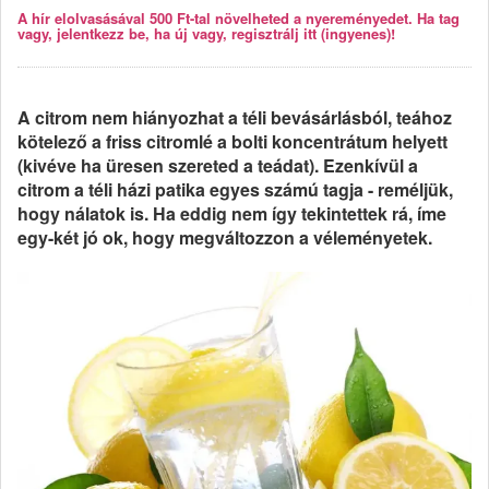
A hír elolvasásával 500 Ft-tal növelheted a nyereményedet. Ha tag
vagy, jelentkezz be, ha új vagy, regisztrálj itt (ingyenes)!
A citrom nem hiányozhat a téli bevásárlásból, teához
kötelező a friss citromlé a bolti koncentrátum helyett
(kivéve ha üresen szereted a teádat). Ezenkívül a
citrom a téli házi patika egyes számú tagja - reméljük,
hogy nálatok is. Ha eddig nem így tekintettek rá, íme
egy-két jó ok, hogy megváltozzon a véleményetek.