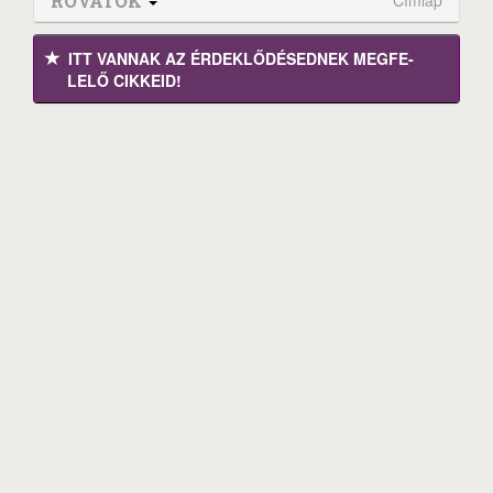
ROVATOK
ITT VANNAK AZ ÉRDEK­LŐDÉ­SEDNEK MEGFE­
LELŐ CIKKEID!