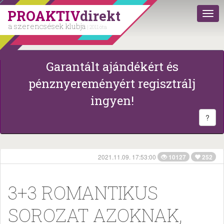
PROAKTIV
direkt
a szerencsések klubja
| 2011 óta
Garantált ajándékért és
pénznyereményért regisztrálj
ingyen!
?
2021.11.09. 17:53:00
10127
252
3+3 ROMANTIKUS
SOROZAT AZOKNAK,