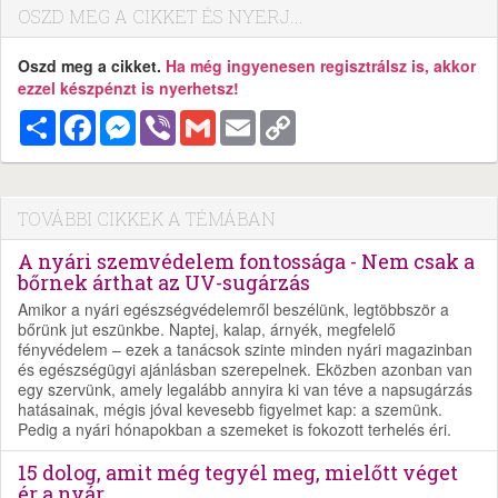
OSZD MEG A CIKKET ÉS NYERJ...
Oszd meg a cikket.
Ha még ingyenesen regisztrálsz is, akkor
ezzel készpénzt is nyerhetsz!
Megosztás
Facebook
Messenger
Viber
Gmail
Email
Copy
Link
TOVÁBBI CIKKEK A TÉMÁBAN
A nyári szemvédelem fontossága - Nem csak a
bőrnek árthat az UV-sugárzás
Amikor a nyári egészségvédelemről beszélünk, legtöbbször a
bőrünk jut eszünkbe. Naptej, kalap, árnyék, megfelelő
fényvédelem – ezek a tanácsok szinte minden nyári magazinban
és egészségügyi ajánlásban szerepelnek. Eközben azonban van
egy szervünk, amely legalább annyira ki van téve a napsugárzás
hatásainak, mégis jóval kevesebb figyelmet kap: a szemünk.
Pedig a nyári hónapokban a szemeket is fokozott terhelés éri.
15 dolog, amit még tegyél meg, mielőtt véget
ér a nyár