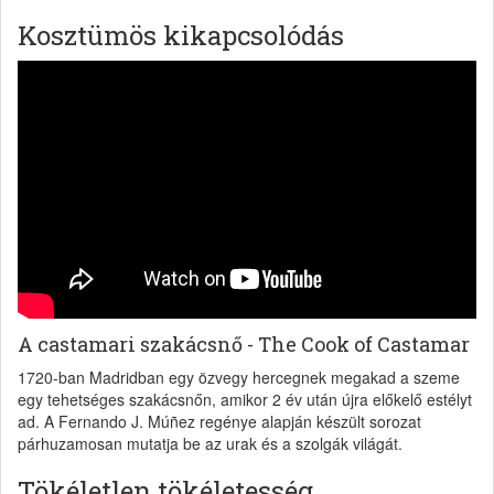
Kosztümös kikapcsolódás
A castamari szakácsnő - The Cook of Castamar
1720-ban Madridban egy özvegy hercegnek megakad a szeme
egy tehetséges szakácsnőn, amikor 2 év után újra előkelő estélyt
ad. A Fernando J. Múñez regénye alapján készült sorozat
párhuzamosan mutatja be az urak és a szolgák világát.
Tökéletlen tökéletesség