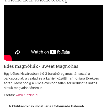
Édes magnóliák - Sweet Magnolias
Egy békés kisvárosban élő 3 barátnő egymás támaszai a
párkapcsolat, a család és a karrier közötti harmóniára törekvés
során. Most pedig a 40-es években talán sor kerülhet a közös
álmuk megvalósítására is.
Forrás:
www.funzine.hu
A klubtagoknak most jár a Colonnade baleset-