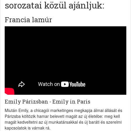
sorozatai közül ajánljuk:
Francia lamúr
Emily Párizsban - Emily in Paris
Miután Emily, a chicagói marketinges megkapja álmai állását és
Párizsba költözik hamar beleveti magát az új életébe: meg kell
magát kedveltetni az új munkatársakkal és új baráti és szerelmi
kapcsolatok is várnak rá.