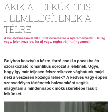
AKIK A LELKÜKET IS
FELMELEGÍTENÉK A
TÉLRE
A hír elolvasásával 500 Ft-tal növelheted a nyereményedet. Ha tag
vagy, jelentkezz be, ha új vagy, regisztrálj itt (ingyenes)!
Bolyhos kesztyű a kézre, forró csoki a pocakba és
szórakoztató romantikus sorozat a léleknek. Ugye,
hogy így már teljesen felszerelkezve vághatunk majd
neki a vészesen közelgő télnek? A kedves vagy éppen
szenvedélyes történetek balzsamként segítik
ellágyítani a mindennapok mókuskerekébe fásult
lelkünket.