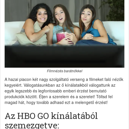
Filmnézés barátnőkkel
A hazai piacon két nagy szolgáltató verseng a filmeket faló nézők
kegyeiért. Válogatásunkban az ő kínálataikból válogattunk az
egyik legszebb és legfontosabb emberi érzést bemutató
produkciók között. Éljen a szerelem és a szeretet! Töltsd fel
magad hát, hogy tovább adhasd ezt a melengető érzést!
Az HBO GO kínálatából
szemezgetve: