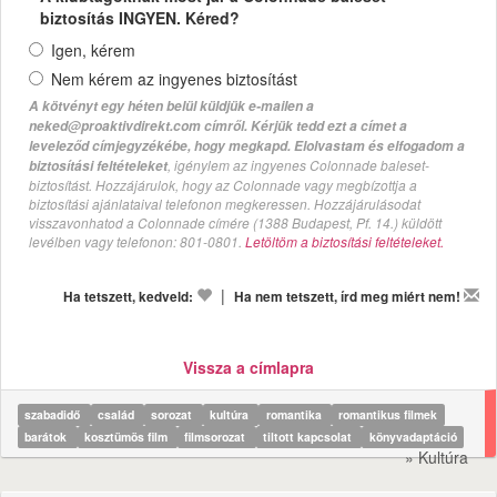
biztosítás INGYEN. Kéred?
Igen, kérem
Nem kérem az ingyenes biztosítást
A kötvényt egy héten belül küldjük e-mailen a
neked@proaktivdirekt.com címről. Kérjük tedd ezt a címet a
leveleződ címjegyzékébe, hogy megkapd. Elolvastam és elfogadom a
, igénylem az ingyenes Colonnade baleset-
biztosítási feltételeket
biztosítást. Hozzájárulok, hogy az Colonnade vagy megbízottja a
biztosítási ajánlataival telefonon megkeressen. Hozzájárulásodat
visszavonhatod a Colonnade címére (1388 Budapest, Pf. 14.) küldött
levélben vagy telefonon: 801-0801.
Letöltöm a biztosítási feltételeket.
|
Ha tetszett, kedveld:
Ha nem tetszett, írd meg miért nem!
Vissza a címlapra
szabadidő
család
sorozat
kultúra
romantika
romantikus filmek
barátok
kosztümös film
filmsorozat
tiltott kapcsolat
könyvadaptáció
» Kultúra