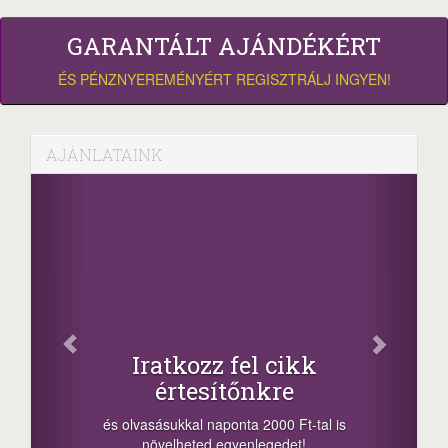
GARANTÁLT AJÁNDÉKÉRT
ÉS PÉNZNYEREMÉNYÉRT REGISZTRÁLJ INGYEN!
AJÁNLATAINK
Iratkozz fel cikk
értesítőnkre
és olvasásukkal naponta 2000 Ft-tal is
növelheted egyenlegedet!