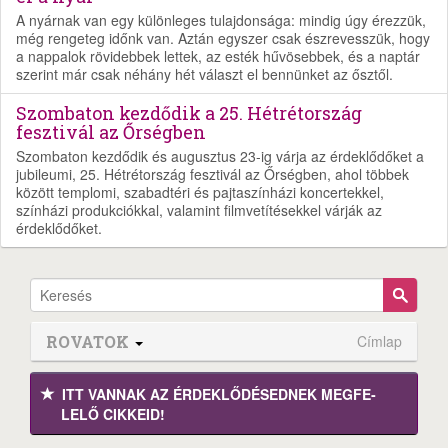
A nyárnak van egy különleges tulajdonsága: mindig úgy érezzük,
még rengeteg időnk van. Aztán egyszer csak észrevesszük, hogy
a nappalok rövidebbek lettek, az esték hűvösebbek, és a naptár
szerint már csak néhány hét választ el bennünket az ősztől.
Szombaton kezdődik a 25. Hétrétország
fesztivál az Őrségben
Szombaton kezdődik és augusztus 23-ig várja az érdeklődőket a
jubileumi, 25. Hétrétország fesztivál az Őrségben, ahol többek
között templomi, szabadtéri és pajtaszínházi koncertekkel,
színházi produkciókkal, valamint filmvetítésekkel várják az
érdeklődőket.
ROVATOK
Címlap
ITT VANNAK AZ ÉRDEK­LŐDÉ­SEDNEK MEGFE­
LELŐ CIKKEID!