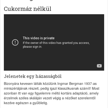
Cukormáz nélkül
Jelenetek egy házasságból
Bizonyára kevesen látták közülünk Ingmar Bergman 1937-as
miniszériájának részeit, pedig igazi klasszikusnak számít! Most
azonban itt van egy figyelemre méltó kortárs adaptáció, amely
érzelmek széles skáláján vezeti végig a nézőket szerelemtől
kezdve egészen a gyűlöletig.