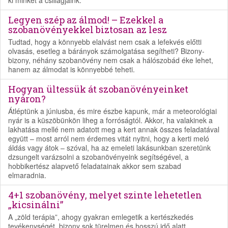
ki minket a csillagjaink.
Legyen szép az álmod! – Ezekkel a
szobanövényekkel biztosan az lesz
Tudtad, hogy a könnyebb elalvást nem csak a lefekvés előtti
olvasás, esetleg a bárányok számolgatása segítheti? Bizony-
bizony, néhány szobanövény nem csak a hálószobád éke lehet,
hanem az álmodat is könnyebbé teheti.
Hogyan ültessük át szobanövényeinket
nyáron?
Átléptünk a júniusba, és mire észbe kapunk, már a meteorológiai
nyár is a küszöbünkön liheg a forróságtól. Akkor, ha valakinek a
lakhatása mellé nem adatott meg a kert annak összes feladatával
együtt – most arról nem érdemes vitát nyitni, hogy a kerti meló
áldás vagy átok – szóval, ha az emeleti lakásunkban szeretünk
dzsungelt varázsolni a szobanövényeink segítségével, a
hobbikertész alapvető feladatainak akkor sem szabad
elmaradnia.
4+1 szobanövény, melyet szinte lehetetlen
„kicsinálni”
A „zöld terápia”, ahogy gyakran emlegetik a kertészkedés
tevékenységét, bizony sok türelmen és hosszú idő alatt