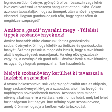
legnépszerűbb növénye, gyönyörű piros, rózsaszín vagy fehér
leveleivel varázsol karácsonyi hangulatot otthonunkba. Sokan
azonban tapasztalják, hogy az ünnepek után a növény gyorsan
elhervad. Hogyan gondoskodjunk róla, hogy egész télen át
megőrizze szépségét?
Amikor a „gazdi” nyaralni megy! - Túlélési
tippek szobanövényeknek!
Amikor hosszabb időre elutazunk, fontos gondoskodni
szobanövényeinkről, hogy túléljék az öntözés és gondoskodás
hiányát. Számos praktikus megoldás létezik, hogy a távollétünk
alatt is egészségesek maradjanak. Ha elég elővigyázatosak
vagyunk, a növénykéink gond nélkül átvészelhetik a távollétünket,
és ugyanúgy fognak pompázni, amikor hazatérünk.
Melyik szobanövény kerülhet ki tavasszal a
lakásból a szabadba?
A tavasz beköszöntével sok virágrajongót csábít arra az időjárás,
hogy szobanövényeit kivigye a szabadba, ahol friss levegőn és
napfényben növekedhetnek tovább. Azonban nem minden
növény alkalmas erre a váltásra, ezért fontos tudni, melyiket lehet
biztonságosan kint hagyni. Íme néhány olyan szobakedvenc,
amely örömmel fogadja a kertben való tartózkodást.