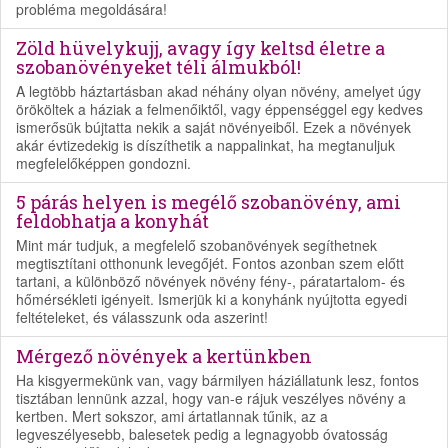
probléma megoldására!
Zöld hüvelykujj, avagy így keltsd életre a
szobanövényeket téli álmukból!
A legtöbb háztartásban akad néhány olyan növény, amelyet úgy
örököltek a háziak a felmenőiktől, vagy éppenséggel egy kedves
ismerősük bújtatta nekik a saját növényeiből. Ezek a növények
akár évtizedekig is díszíthetik a nappalinkat, ha megtanuljuk
megfelelőképpen gondozni.
5 párás helyen is megélő szobanövény, ami
feldobhatja a konyhát
Mint már tudjuk, a megfelelő szobanövények segíthetnek
megtisztítani otthonunk levegőjét. Fontos azonban szem előtt
tartani, a különböző növények növény fény-, páratartalom- és
hőmérsékleti igényeit. Ismerjük ki a konyhánk nyújtotta egyedi
feltételeket, és válasszunk oda aszerint!
Mérgező növények a kertünkben
Ha kisgyermekünk van, vagy bármilyen háziállatunk lesz, fontos
tisztában lennünk azzal, hogy van-e rájuk veszélyes növény a
kertben. Mert sokszor, ami ártatlannak tűnik, az a
legveszélyesebb, balesetek pedig a legnagyobb óvatosság