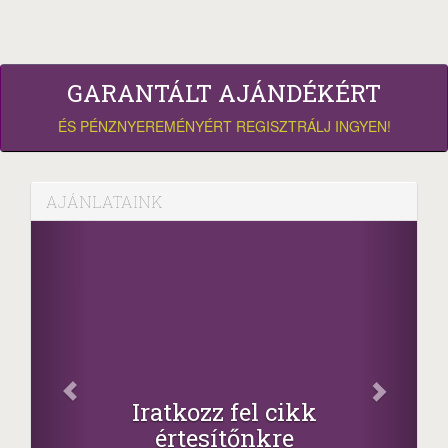
GARANTÁLT AJÁNDÉKÉRT
ÉS PÉNZNYEREMÉNYÉRT REGISZTRÁLJ INGYEN!
AJÁNLATAINK
Oszd 
Iratkozz fel cikk
+1
értesítőnkre
-nyeremény nö