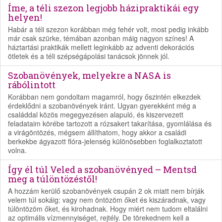
Íme, a téli szezon legjobb házipraktikái egy
helyen!
Habár a téli szezon korábban még fehér volt, most pedig inkább
már csak szürke, témában azonban máig nagyon színes! A
háztartási praktikák mellett leginkább az adventi dekorációs
ötletek és a téli szépségápolási tanácsok jönnek jól.
Szobanövények, melyekre a NASA is
rábólintott
Korábban nem gondoltam magamról, hogy őszintén elkezdek
érdeklődni a szobanövények iránt. Ugyan gyerekként még a
családdal közös megegyezésen alapuló, és kiszervezett
feladataim körébe tartozott a rózsakert takarítása, gyomlálása és
a virágöntözés, mégsem állíthatom, hogy akkor a családi
berkekbe ágyazott flóra-jelenség különösebben foglalkoztatott
volna.
Így él túl Veled a szobanövényed – Mentsd
meg a túlöntözéstől!
A hozzám kerülő szobanövények csupán 2 ok miatt nem bírják
velem túl sokáig: vagy nem öntözöm őket és kiszáradnak, vagy
túlöntözöm őket, és kirohadnak. Hogy miért nem tudom eltalálni
az optimális vízmennyiséget, rejtély. De törekednem kell a