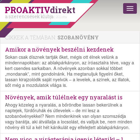
PROAKTIV
direkt
a szerencsések klubja
| 2011 óta
CIKKEK A TÉMÁBAN:
SZOBANÖVÉNY
Amikor a növények beszélni kezdenek
Sokan csak dísznek tartják őket, mégis ott élnek velünk a
mindennapokban: az ablakpárkányon, az íróasztalra téve, vagy a
kert csendes sarkaiban. A növények azonban sokkal többet
„mondanak”, mint gondolnánk. Ha megtanuljuk figyelni őket,
lassan kirajzolódik saját nyelvük – a levelek, a színek, az illatok,
sőt még a mozdulatok világa is.
Növények, amik túlélnek egy nyaralást is
Ahogy közeleg a nyaralás, a bőröndbe lassan bekerülnek a
naptejek, fürdőruhák és útlevelek – de mi lesz a
szobanövényekkel? Nem mindenkinek van olyan szomszédja
vagy barátja, aki átvállalja a locsolást, és valljuk be, nem minden
növény éli túl a két hét kánikulát egy elfelejtett ablakpárkányon.
Nem vicc, a virágterápia igenis létezik! – 1.