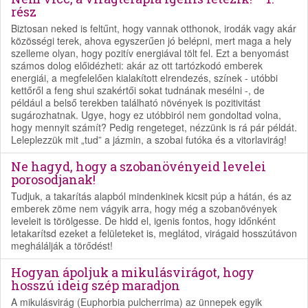
rész
Biztosan neked is feltűnt, hogy vannak otthonok, irodák vagy akár
közösségi terek, ahova egyszerűen jó belépni, mert maga a hely
szelleme olyan, hogy pozitív energiával tölt fel. Ezt a benyomást
számos dolog előidézheti: akár az ott tartózkodó emberek
energiái, a megfelelően kialakított elrendezés, színek - utóbbi
kettőről a feng shui szakértői sokat tudnának mesélni -, de
például a belső terekben található növények is pozitivitást
sugározhatnak. Ugye, hogy ez utóbbiról nem gondoltad volna,
hogy mennyit számít? Pedig rengeteget, nézzünk is rá pár példát.
Leleplezzük mit „tud” a jázmin, a szobai futóka és a vitorlavirág!
Ne hagyd, hogy a szobanövényeid levelei
porosodjanak!
Tudjuk, a takarítás alapból mindenkinek kicsit púp a hátán, és az
emberek zöme nem vágyik arra, hogy még a szobanövények
leveleit is törölgesse. De hidd el, igenis fontos, hogy időnként
letakarítsd ezeket a felületeket is, meglátod, virágaid hosszútávon
meghálálják a törődést!
Hogyan ápoljuk a mikulásvirágot, hogy
hosszú ideig szép maradjon
A mikulásvirág (Euphorbia pulcherrima) az ünnepek egyik