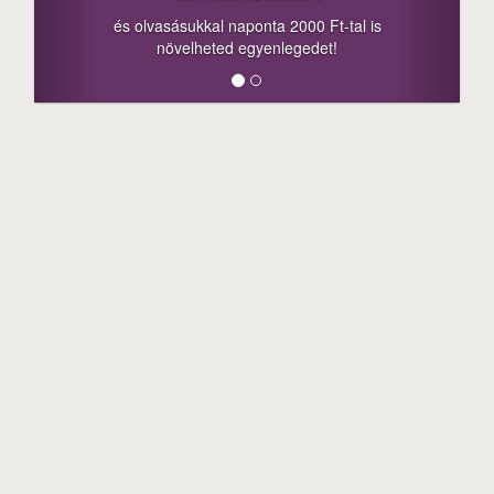
a sorsolás na
 olvasásukkal naponta 2000 Ft-tal is
megosztási leh
növelheted egyenlegedet!