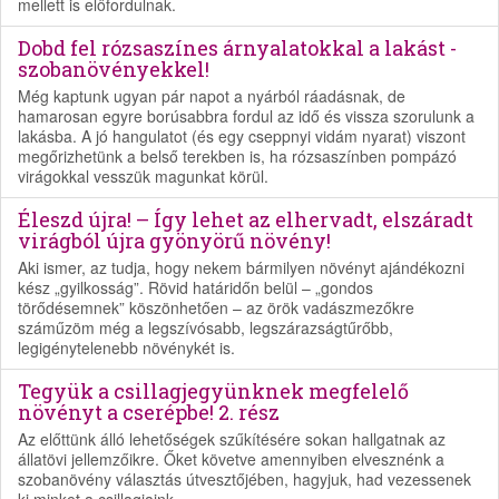
mellett is előfordulnak.
Dobd fel rózsaszínes árnyalatokkal a lakást -
szobanövényekkel!
Még kaptunk ugyan pár napot a nyárból ráadásnak, de
hamarosan egyre borúsabbra fordul az idő és vissza szorulunk a
lakásba. A jó hangulatot (és egy cseppnyi vidám nyarat) viszont
megőrizhetünk a belső terekben is, ha rózsaszínben pompázó
virágokkal vesszük magunkat körül.
Éleszd újra! – Így lehet az elhervadt, elszáradt
virágból újra gyönyörű növény!
Aki ismer, az tudja, hogy nekem bármilyen növényt ajándékozni
kész „gyilkosság”. Rövid határidőn belül – „gondos
törődésemnek” köszönhetően – az örök vadászmezőkre
száműzöm még a legszívósabb, legszárazságtűrőbb,
legigénytelenebb növénykét is.
Tegyük a csillagjegyünknek megfelelő
növényt a cserépbe! 2. rész
Az előttünk álló lehetőségek szűkítésére sokan hallgatnak az
állatövi jellemzőikre. Őket követve amennyiben elvesznénk a
szobanövény választás útvesztőjében, hagyjuk, had vezessenek