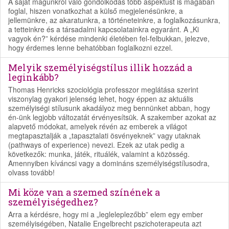
A saját magunkról való gondolkodás több aspektust is magában
foglal, hiszen vonatkozhat a külső megjelenésünkre, a
jellemünkre, az akaratunkra, a történeteinkre, a foglalkozásunkra,
a tetteinkre és a társadalmi kapcsolatainkra egyaránt. A „Ki
vagyok én?” kérdése mindenki életében fel-felbukkan, jelezve,
hogy érdemes lenne behatóbban foglalkozni ezzel.
Melyik személyiségstílus illik hozzád a
leginkább?
Thomas Henricks szociológia professzor meglátása szerint
viszonylag gyakori jelenség lehet, hogy éppen az aktuális
személyiségi stílusunk akadályoz meg bennünket abban, hogy
én-ünk legjobb változatát érvényesítsük. A szakember azokat az
alapvető módokat, amelyek révén az emberek a világot
megtapasztalják a „tapasztalati ösvényeknek” vagy utaknak
(pathways of experience) nevezi. Ezek az utak pedig a
következők: munka, játék, rituálék, valamint a közösség.
Amennyiben kíváncsi vagy a domináns személyiségstílusodra,
olvass tovább!
Mi köze van a szemed színének a
személyiségedhez?
Arra a kérdésre, hogy mi a „legleleplezőbb” elem egy ember
személyiségében, Natalie Engelbrecht pszichoterapeuta azt