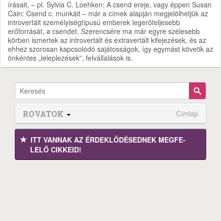
írásait, – pl. Sylvia C. Loehken: A csend ereje, vagy éppen Susan
Cain: Csend c. munkáit – már a címek alapján megjelölhetjük az
introvertált személyiségtípusú emberek legerőteljesebb
erőforrását, a csendet. Szerencsére ma már egyre szélesebb
körben ismertek az introvertált és extravertált kifejezések, és az
ehhez szorosan kapcsolódó sajátosságok, így egymást követik az
önkéntes „leleplezések”, felvállalások is.
ROVATOK
Címlap
ITT VANNAK AZ ÉRDEK­LŐDÉ­SEDNEK MEGFE­
LELŐ CIKKEID!