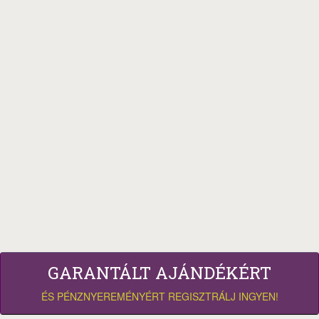
GARANTÁLT AJÁNDÉKÉRT
ÉS PÉNZNYEREMÉNYÉRT REGISZTRÁLJ INGYEN!