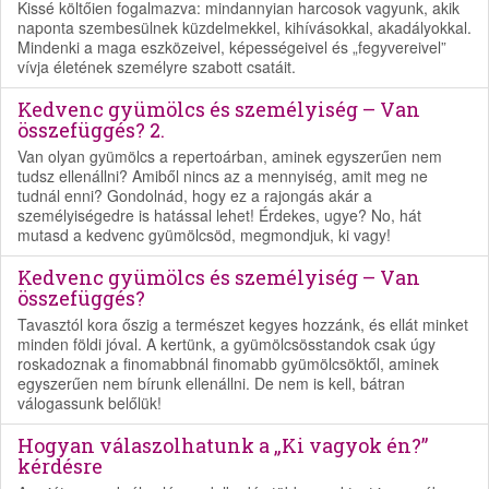
Kissé költőien fogalmazva: mindannyian harcosok vagyunk, akik
naponta szembesülnek küzdelmekkel, kihívásokkal, akadályokkal.
Mindenki a maga eszközeivel, képességeivel és „fegyvereivel”
vívja életének személyre szabott csatáit.
Kedvenc gyümölcs és személyiség – Van
összefüggés? 2.
Van olyan gyümölcs a repertoárban, aminek egyszerűen nem
tudsz ellenállni? Amiből nincs az a mennyiség, amit meg ne
tudnál enni? Gondolnád, hogy ez a rajongás akár a
személyiségedre is hatással lehet! Érdekes, ugye? No, hát
mutasd a kedvenc gyümölcsöd, megmondjuk, ki vagy!
Kedvenc gyümölcs és személyiség – Van
összefüggés?
Tavasztól kora őszig a természet kegyes hozzánk, és ellát minket
minden földi jóval. A kertünk, a gyümölcsösstandok csak úgy
roskadoznak a finomabbnál finomabb gyümölcsöktől, aminek
egyszerűen nem bírunk ellenállni. De nem is kell, bátran
válogassunk belőlük!
Hogyan válaszolhatunk a „Ki vagyok én?”
kérdésre