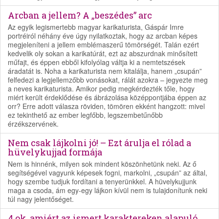
Arcban a jellem? A „beszédes” arc
Az egyik legismertebb magyar karikaturista, Gáspár Imre
portréiról néhány éve úgy nyilatkoztak, hogy az arcban képes
megjeleníteni a jellem emblémaszerű tömörségét. Talán ezért
kedvelik oly sokan a karikatúrát, ezt az abszurdnak minősített
műfajt, és éppen ebből kifolyólag váltja ki a nemtetszések
áradatát is. Noha a karikaturista nem kitalálja, hanem „csupán”
felfedezi a legjellemzőbb vonásokat, rálát azokra – jegyezte meg
a neves karikaturista. Amikor pedig megkérdezték tőle, hogy
miért került érdeklődése és ábrázolása középpontjába éppen az
orr? Erre adott válasza röviden, tömören ekként hangzott: mivel
ez tekinthető az ember legfőbb, legszembetűnőbb
érzékszervének.
Nem csak lájkolni jó! – Ezt árulja el rólad a
hüvelykujjad formája
Nem is hinnénk, milyen sok mindent köszönhetünk neki. Az ő
segítségével vagyunk képesek fogni, markolni, „csupán” az által,
hogy szembe tudjuk fordítani a tenyerünkkel. A hüvelykujjunk
maga a csoda, ám egy-egy lájkon kívül nem is tulajdonítunk neki
túl nagy jelentőséget.
4 ok, amiért az ismert karaktereken alapuló