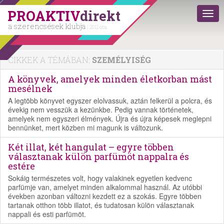
PROAKTIV
direkt
a szerencsések klubja
| 2011 óta
CIKKEK A TÉMÁBAN:
SZEMÉLYISÉG
A könyvek, amelyek minden életkorban mást
mesélnek
A legtöbb könyvet egyszer elolvassuk, aztán felkerül a polcra, és
évekig nem vesszük a kezünkbe. Pedig vannak történetek,
amelyek nem egyszeri élmények. Újra és újra képesek meglepni
bennünket, mert közben mi magunk is változunk.
Két illat, két hangulat – egyre többen
választanak külön parfümöt nappalra és
estére
Sokáig természetes volt, hogy valakinek egyetlen kedvenc
parfümje van, amelyet minden alkalommal használ. Az utóbbi
években azonban változni kezdett ez a szokás. Egyre többen
tartanak otthon több illatot, és tudatosan külön választanak
nappali és esti parfümöt.