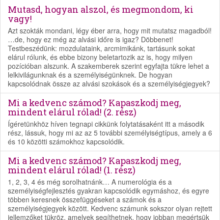
Mutasd, hogyan alszol, és megmondom, ki
vagy!
Azt szokták mondani, légy éber arra, hogy mit mutatsz magadból!
…de, hogy ez még az alvási időre is igaz? Döbbenet!
Testbeszédünk: mozdulataink, arcmimikánk, tartásunk sokat
elárul rólunk, és ebbe bizony beletartozik az is, hogy milyen
pozícióban alszunk. A szakemberek szerint egyfajta tükre lehet a
lelkivilágunknak és a személyiségünknek. De hogyan
kapcsolódnak össze az alvási szokások és a személyiségjegyek?
Mi a kedvenc számod? Kapaszkodj meg,
mindent elárul rólad! (2. rész)
Ígéretünkhöz híven tegnapi cikkünk folytatásaként itt a második
rész, lássuk, hogy mi az az 5 további személyiségtípus, amely a 6
és 10 közötti számokhoz kapcsolódik.
Mi a kedvenc számod? Kapaszkodj meg,
mindent elárul rólad! (1. rész)
1, 2, 3, 4 és még sorolhatnánk… A numerológia és a
személyiségfejlesztés gyakran kapcsolódik egymáshoz, és egyre
többen keresnek összefüggéseket a számok és a
személyiségjegyek között. Kedvenc számunk sokszor olyan rejtett
jellemzőket tükröz, amelyek segíthetnek, hogy jobban megértsük