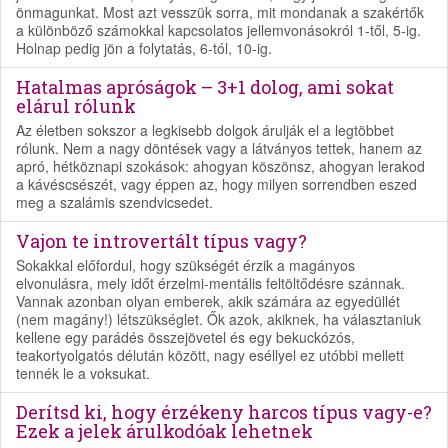
önmagunkat. Most azt vesszük sorra, mit mondanak a szakértők
a különböző számokkal kapcsolatos jellemvonásokról 1-től, 5-ig.
Holnap pedig jön a folytatás, 6-tól, 10-ig.
Hatalmas apróságok – 3+1 dolog, ami sokat
elárul rólunk
Az életben sokszor a legkisebb dolgok árulják el a legtöbbet
rólunk. Nem a nagy döntések vagy a látványos tettek, hanem az
apró, hétköznapi szokások: ahogyan köszönsz, ahogyan lerakod
a kávéscsészét, vagy éppen az, hogy milyen sorrendben eszed
meg a szalámis szendvicsedet.
Vajon te introvertált típus vagy?
Sokakkal előfordul, hogy szükségét érzik a magányos
elvonulásra, mely időt érzelmi-mentális feltöltődésre szánnak.
Vannak azonban olyan emberek, akik számára az egyedüllét
(nem magány!) létszükséglet. Ők azok, akiknek, ha választaniuk
kellene egy parádés összejövetel és egy bekuckózós,
teakortyolgatós délután között, nagy eséllyel ez utóbbi mellett
tennék le a voksukat.
Derítsd ki, hogy érzékeny harcos típus vagy-e?
Ezek a jelek árulkodóak lehetnek