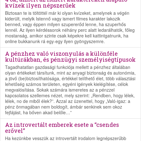
kvízek ilyen népszerűek
Biztosan te is töltöttél már ki olyan kvízeket, amelynek a végén
kiderült, melyik Istennő vagy ismert filmes karakter lakozik
benned, vagy éppen milyen szupererőd lenne, ha szuperhős
lennél. Az ilyen kérdéssorok néhány perc alatt ledarálhatók, főleg
mostanság, amikor szinte csak képekre kell kattintgatnunk, ha
online bukkanunk rá egy-egy ilyen gyöngyszemre.
A pénzhez való viszonyulás a különféle
kultúrákban, és pénzügyi személyiségtípusok
Tagadhatatlan gazdasági funkciója mellett a pénzhez általában
olyan értékeket társítunk, mint az anyagi biztonság és autonómia,
a jövő (be)biztosíthatósága, értékkel telíthető élet, több választási
lehetőség számos területen, egyéni igények kielégítése, célok
megvalósítása. Sokak számára ismeretes az a pénzzel
kapcsolatos szellemes nézet, mely szerint: „Rendben, hogy lélek,
lélek, no de miből élek?”. Azzal az üzenettel, hogy „Való-igaz: a
pénz önmagában nem boldogít, ámbár senkinek sem okoz
fejfájást, ha bőven akad belőle…”
Az introvertált emberek esete a “csendes
erővel”
Ha kezünkbe vesszük az introvertált irodalom legnépszerűbb