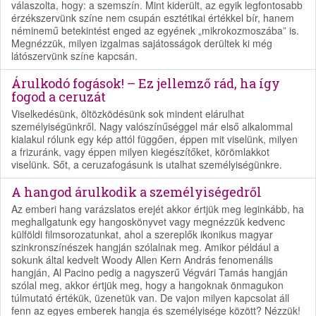
válaszolta, hogy: a szemszín. Mint kiderült, az egyik legfontosabb
érzékszervünk színe nem csupán esztétikai értékkel bír, hanem
néminemű betekintést enged az egyének „mikrokozmoszába” is.
Megnézzük, milyen izgalmas sajátosságok derültek ki még
látószervünk színe kapcsán.
Árulkodó fogások! – Ez jellemző rád, ha így
fogod a ceruzát
Viselkedésünk, öltözködésünk sok mindent elárulhat
személyiségünkről. Nagy valószínűséggel már első alkalommal
kialakul rólunk egy kép attól függően, éppen mit viselünk, milyen
a frizuránk, vagy éppen milyen kiegészítőket, körömlakkot
viselünk. Sőt, a ceruzafogásunk is utalhat személyiségünkre.
A hangod árulkodik a személyiségedről
Az emberi hang varázslatos erejét akkor értjük meg leginkább, ha
meghallgatunk egy hangoskönyvet vagy megnézzük kedvenc
külföldi filmsorozatunkat, ahol a szereplők ikonikus magyar
szinkronszínészek hangján szólalnak meg. Amikor például a
sokunk által kedvelt Woody Allen Kern András fenomenális
hangján, Al Pacino pedig a nagyszerű Végvári Tamás hangján
szólal meg, akkor értjük meg, hogy a hangoknak önmagukon
túlmutató értékük, üzenetük van. De vajon milyen kapcsolat áll
fenn az egyes emberek hangja és személyisége között? Nézzük!