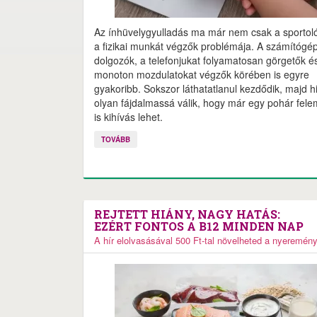
Az ínhüvelygyulladás ma már nem csak a sportol
a fizikai munkát végzők problémája. A számítógé
dolgozók, a telefonjukat folyamatosan görgetők é
monoton mozdulatokat végzők körében is egyre
gyakoribb. Sokszor láthatatlanul kezdődik, majd hi
olyan fájdalmassá válik, hogy már egy pohár fel
is kihívás lehet.
TOVÁBB
REJTETT HIÁNY, NAGY HATÁS:
EZÉRT FONTOS A B12 MINDEN NAP
A hír elolvasásával 500 Ft-tal növelheted a nyeremén