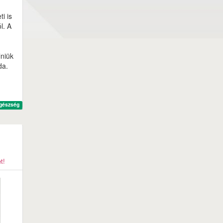
i is
l. A
niük
da.
gészség
t!