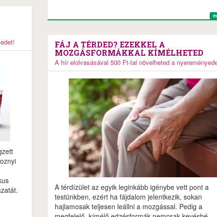
e
yedet!
FÁJ A TÉRDED? EZEKKEL A
MOZGÁSFORMÁKKAL KÍMÉLHETED
A hír elolvasásával 500 Ft-tal növelheted a nyereményede
gzett
boznyi
kus
A térdízület az egyik leginkább igénybe vett pont a
zatát.
testünkben, ezért ha fájdalom jelentkezik, sokan
hajlamosak teljesen leállni a mozgással. Pedig a
megfelelő, kímélő edzésformák nemcsak kevésbé