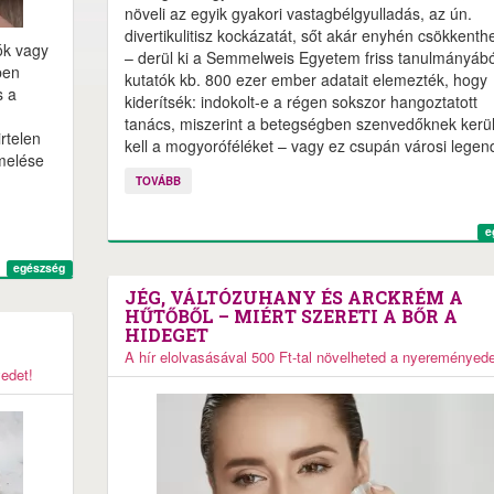
növeli az egyik gyakori vastagbélgyulladás, az ún.
divertikulitisz kockázatát, sőt akár enyhén csökkenthet
ók vagy
– derül ki a Semmelweis Egyetem friss tanulmányábó
pen
kutatók kb. 800 ezer ember adatait elemezték, hogy
s a
kiderítsék: indokolt-e a régen sokszor hangoztatott
tanács, miszerint a betegségben szenvedőknek kerül
rtelen
kell a mogyoróféléket – vagy ez csupán városi legen
emelése
TOVÁBB
e
egészség
JÉG, VÁLTÓZUHANY ÉS ARCKRÉM A
HŰTŐBŐL – MIÉRT SZERETI A BŐR A
HIDEGET
A hír elolvasásával 500 Ft-tal növelheted a nyereményede
yedet!