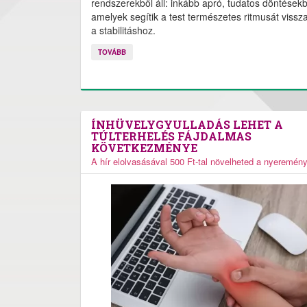
rendszerekből áll: inkább apró, tudatos döntésekb
amelyek segítik a test természetes ritmusát vissza
a stabilitáshoz.
TOVÁBB
ÍNHÜVELYGYULLADÁS LEHET A
TÚLTERHELÉS FÁJDALMAS
KÖVETKEZMÉNYE
A hír elolvasásával 500 Ft-tal növelheted a nyeremén