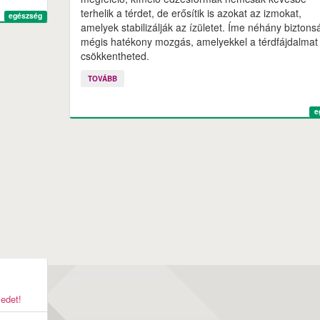
terhelik a térdet, de erősítik is azokat az izmokat,
egészség
amelyek stabilizálják az ízületet. Íme néhány biztons
mégis hatékony mozgás, amelyekkel a térdfájdalmat 
csökkentheted.
TOVÁBB
e
yedet!