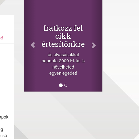
Facebook
Oszd meg
cikkeinket
+1.000.000 Ft...
-nyeremény növelés jár
t!
a szerencsésnek a
sorsolás napján! A
cikkek alján találsz
megosztási
lehetőséget. Lájkolj is
minket!
apok
eg
első