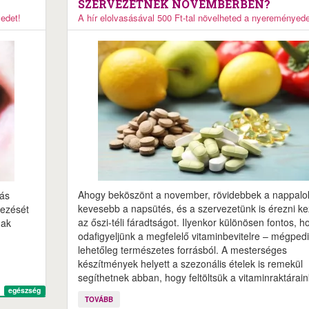
SZERVEZETNEK NOVEMBERBEN?
yedet!
A hír elolvasásával 500 Ft-tal növelheted a nyereményede
Ahogy beköszönt a november, rövidebbek a nappalo
gás
kevesebb a napsütés, és a szervezetünk is érezni ke
kezését
az őszi-téli fáradtságot. Ilyenkor különösen fontos, h
gak
odafigyeljünk a megfelelő vitaminbevitelre – mégped
lehetőleg természetes forrásból. A mesterséges
készítmények helyett a szezonális ételek is remekül
segíthetnek abban, hogy feltöltsük a vitaminraktárain
egészség
TOVÁBB