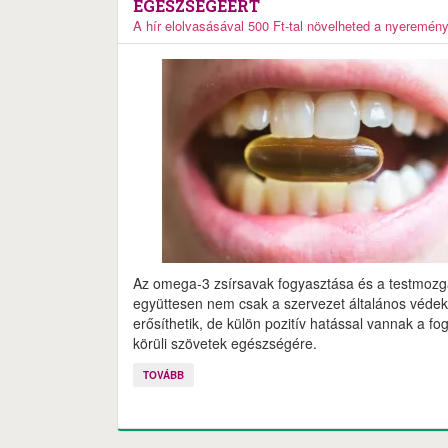
EGÉSZSÉGÉÉRT
A hír elolvasásával 500 Ft-tal növelheted a nyeremén
Az omega-3 zsírsavak fogyasztása és a testmoz
együttesen nem csak a szervezet általános véde
erősíthetik, de külön pozitív hatással vannak a fo
körüli szövetek egészségére.
TOVÁBB