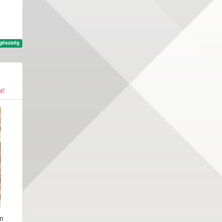
gészség
t!
m