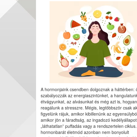
A hormonjaink csendben dolgoznak a háttérben: 
szabályozzák az energiaszintünket, a hangulatunk
étvágyunkat, az alvásunkat és még azt is, hogyan
reagálunk a stresszre. Mégis, legtöbbször csak a
figyelünk rájuk, amikor kibillenünk az egyensúlybó
amikor jön a fáradtság, az ingadozó kedélyállapot
„láthatatlan” puffadás vagy a rendszertelen ciklus.
hormonbarát életmód azonban nem bonyolult