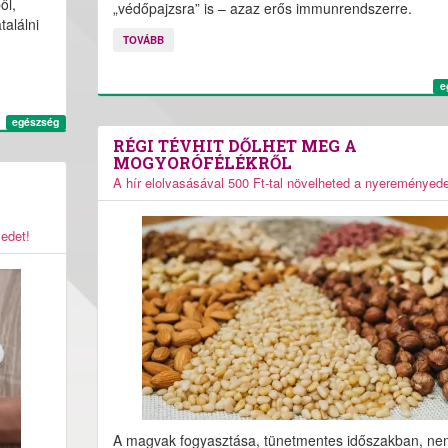
ől,
„védőpajzsra” is – azaz erős immunrendszerre.
találni
TOVÁBB
e
egészség
RÉGI TÉVHIT DŐLHET MEG A
MOGYORÓFÉLÉKRŐL
A hír elolvasásával 500 Ft-tal növelheted a nyereményede
yedet!
A magvak fogyasztása, tünetmentes időszakban, ne