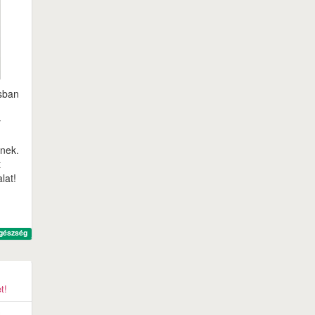
ásban
y
znek.
t
lat!
gészség
t!