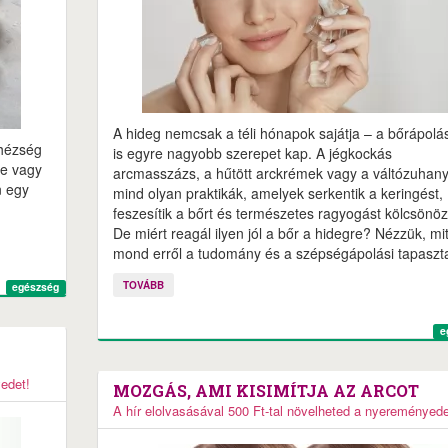
A hideg nemcsak a téli hónapok sajátja – a bőrápol
ehézség
is egyre nagyobb szerepet kap. A jégkockás
re vagy
arcmasszázs, a hűtött arckrémek vagy a váltózuhan
n egy
mind olyan praktikák, amelyek serkentik a keringést,
feszesítik a bőrt és természetes ragyogást kölcsönö
De miért reagál ilyen jól a bőr a hidegre? Nézzük, mi
mond erről a tudomány és a szépségápolási tapaszta
TOVÁBB
egészség
e
yedet!
MOZGÁS, AMI KISIMÍTJA AZ ARCOT
A hír elolvasásával 500 Ft-tal növelheted a nyereményede