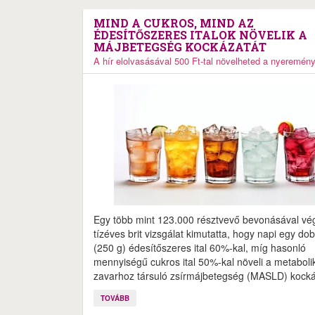
MIND A CUKROS, MIND AZ
ÉDESÍTŐSZERES ITALOK NÖVELIK A
MÁJBETEGSÉG KOCKÁZATÁT
A hír elolvasásával 500 Ft-tal növelheted a nyeremén
Egy több mint 123.000 résztvevő bevonásával vé
tízéves brit vizsgálat kimutatta, hogy napi egy do
(250 g) édesítőszeres ital 60%-kal, míg hasonló
mennyiségű cukros ital 50%-kal növeli a metaboli
zavarhoz társuló zsírmájbetegség (MASLD) kocká
TOVÁBB