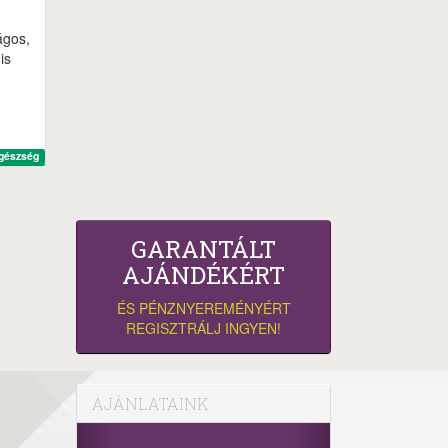
ágos,
is
gészség
GARANTÁLT
AJÁNDÉKÉRT
ÉS PÉNZNYEREMÉNYÉRT
REGISZTRÁLJ INGYEN!
AJÁNLATAINK