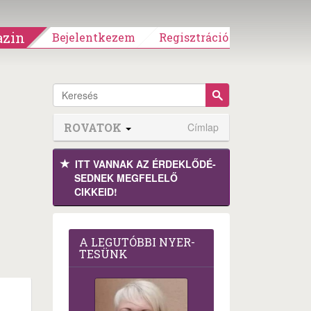
zin
Bejelentkezem
Regisztráció
ROVATOK
Címlap
ITT VANNAK AZ ÉRDEK­LŐDÉ­
SEDNEK MEGFE­LELŐ
CIKKEID!
A LEG­U­TÓB­BI NYER­
TE­SÜNK