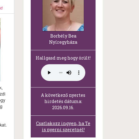
t!
Borbély Bea
Nyíregyháza
Hallgasd meg hogy örült!
k,
zdi
A következő nyertes
ogy
hirdetés dátuma:
ig
2026.09.16.
Csatlakozz ingyen, ha Te
kat.
is nyerni szeretnél!