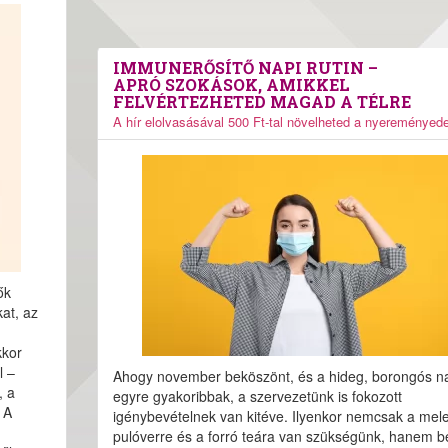
IMMUNERŐSÍTŐ NAPI RUTIN –
APRÓ SZOKÁSOK, AMIKKEL
FELVÉRTEZHETED MAGAD A TÉLRE
A hír elolvasásával 500 Ft-tal növelheted a nyereményede
ők
at, az
kkor
l –
Ahogy november beköszönt, és a hideg, borongós n
, a
egyre gyakoribbak, a szervezetünk is fokozott
 A
igénybevételnek van kitéve. Ilyenkor nemcsak a mel
pulóverre és a forró teára van szükségünk, hanem b