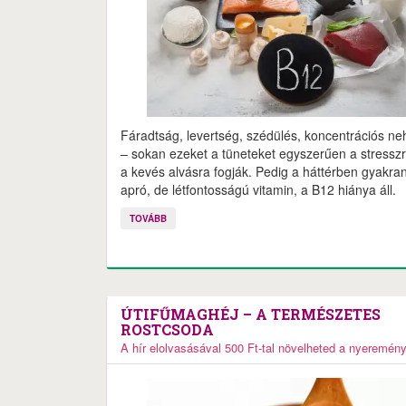
Fáradtság, levertség, szédülés, koncentrációs n
– sokan ezeket a tüneteket egyszerűen a stressz
a kevés alvásra fogják. Pedig a háttérben gyakra
apró, de létfontosságú vitamin, a B12 hiánya áll.
TOVÁBB
ÚTIFŰMAGHÉJ – A TERMÉSZETES
ROSTCSODA
A hír elolvasásával 500 Ft-tal növelheted a nyeremén