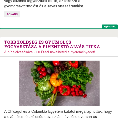
vagy alkoholt fogyasztunk mellé, az fokozza a
gyomorsavtermelést és a savas visszaáramlást.
TOVÁBB
egészség
TÖBB ZÖLDSÉG ÉS GYÜMÖLCS
FOGYASZTÁSA A PIHENTETŐ ALVÁS TITKA
A hír elolvasásával 500 Ft-tal növelheted a nyereményedet!
A Chicagói és a Columbia Egyetem kutatói megállapították, hogy
a gyümölcs- és zöldségfogyasztás növelése gyorsan és