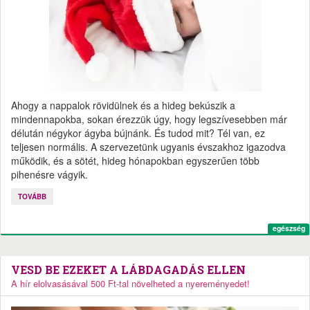
Ahogy a nappalok rövidülnek és a hideg bekúszik a
mindennapokba, sokan érezzük úgy, hogy legszívesebben már
délután négykor ágyba bújnánk. És tudod mit? Tél van, ez
teljesen normális. A szervezetünk ugyanis évszakhoz igazodva
működik, és a sötét, hideg hónapokban egyszerűen több
pihenésre vágyik.
TOVÁBB
egészség
VESD BE EZEKET A LÁBDAGADÁS ELLEN
A hír elolvasásával 500 Ft-tal növelheted a nyereményedet!