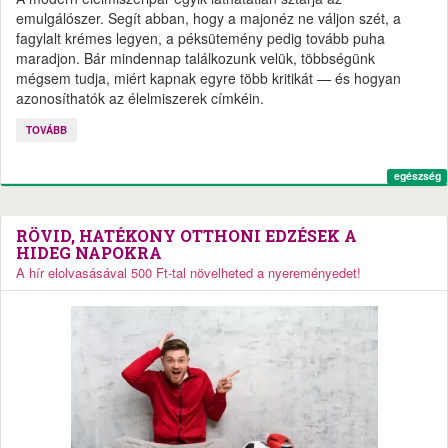
emulgálószer. Segít abban, hogy a majonéz ne váljon szét, a
fagylalt krémes legyen, a péksütemény pedig tovább puha
maradjon. Bár mindennap találkozunk velük, többségünk
mégsem tudja, miért kapnak egyre több kritikát — és hogyan
azonosíthatók az élelmiszerek címkéin.
TOVÁBB
egészség
RÖVID, HATÉKONY OTTHONI EDZÉSEK A
HIDEG NAPOKRA
A hír elolvasásával 500 Ft-tal növelheted a nyereményedet!