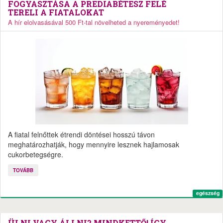
FOGYASZTÁSA A PREDIABÉTESZ FELÉ
TERELI A FIATALOKAT
A hír elolvasásával 500 Ft-tal növelheted a nyereményedet!
A fiatal felnőttek étrendi döntései hosszú távon
meghatározhatják, hogy mennyire lesznek hajlamosak
cukorbetegségre.
TOVÁBB
egészség
ÜLNI VAGY ÁLLNI? MINDKETTŐ! ÍGY