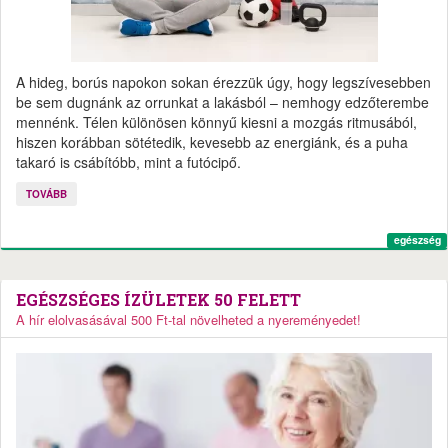
A hideg, borús napokon sokan érezzük úgy, hogy legszívesebben
be sem dugnánk az orrunkat a lakásból – nemhogy edzőterembe
mennénk. Télen különösen könnyű kiesni a mozgás ritmusából,
hiszen korábban sötétedik, kevesebb az energiánk, és a puha
takaró is csábítóbb, mint a futócipő.
TOVÁBB
egészség
EGÉSZSÉGES ÍZÜLETEK 50 FELETT
A hír elolvasásával 500 Ft-tal növelheted a nyereményedet!