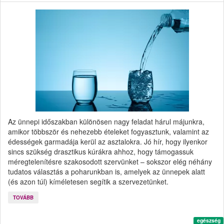
Az ünnepi időszakban különösen nagy feladat hárul májunkra,
amikor többször és nehezebb ételeket fogyasztunk, valamint az
édességek garmadája kerül az asztalokra. Jó hír, hogy ilyenkor
sincs szükség drasztikus kúrákra ahhoz, hogy támogassuk
méregtelenítésre szakosodott szervünket – sokszor elég néhány
tudatos választás a poharunkban is, amelyek az ünnepek alatt
(és azon túl) kíméletesen segítik a szervezetünket.
TOVÁBB
egészség