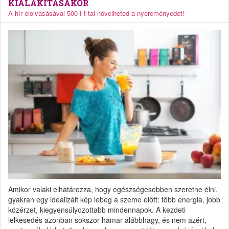
KIALAKÍTÁSAKOR
A hír elolvasásával 500 Ft-tal növelheted a nyereményedet!
Amikor valaki elhatározza, hogy egészségesebben szeretne élni,
gyakran egy idealizált kép lebeg a szeme előtt: több energia, jobb
közérzet, kiegyensúlyozottabb mindennapok. A kezdeti
lelkesedés azonban sokszor hamar alábbhagy, és nem azért,