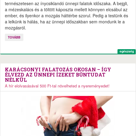
természetesen az ínycsiklandó ünnepi falatok időszaka. A bejgli,
a mézeskalács és a töltött káposzta mellett könnyen elcsábul az
ember, és ilyenkor a mozgás háttérbe szorul. Pedig a testünk és
a lelkünk is hálás, ha az ünnepi időszakban sem mondunk le a
mozgásról.
TOVÁBB
egészség
KARÁCSONYI FALATOZÁS OKOSAN – ÍGY
ÉLVEZD AZ ÜNNEPI ÍZEKET BŰNTUDAT
NÉLKÜL
A hír elolvasásával 500 Ft-tal növelheted a nyereményedet!