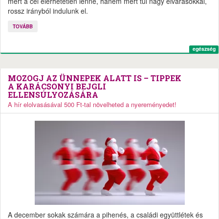
mert a cél elérhetetlen lenne, hanem mert túl nagy elvárásokkal,
rossz irányból indulunk el.
TOVÁBB
egészség
MOZOGJ AZ ÜNNEPEK ALATT IS – TIPPEK
A KARÁCSONYI BEJGLI
ELLENSÚLYOZÁSÁRA
A hír elolvasásával 500 Ft-tal növelheted a nyereményedet!
A december sokak számára a pihenés, a családi együttlétek és