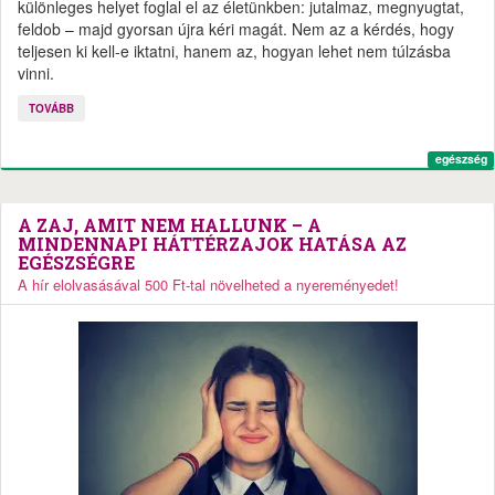
különleges helyet foglal el az életünkben: jutalmaz, megnyugtat,
feldob – majd gyorsan újra kéri magát. Nem az a kérdés, hogy
teljesen ki kell-e iktatni, hanem az, hogyan lehet nem túlzásba
vinni.
TOVÁBB
egészség
A ZAJ, AMIT NEM HALLUNK – A
MINDENNAPI HÁTTÉRZAJOK HATÁSA AZ
EGÉSZSÉGRE
A hír elolvasásával 500 Ft-tal növelheted a nyereményedet!