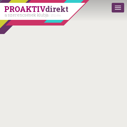
PROAKTIV
direkt
a szerencsések klubja
| 2011 óta