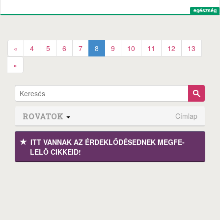
egészség
«
4
5
6
7
8
9
10
11
12
13
»
ROVATOK
Címlap
ITT VANNAK AZ ÉRDEK­LŐDÉ­SEDNEK MEGFE­
LELŐ CIKKEID!