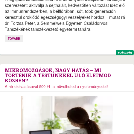
szervezetet: aktiválja a sejthalált, kedvezőtlen változást idéz elő
az immunrendszerben, a bélflórában, sőt, több generáción
keresztül öröklődő egészségügyi veszélyeket hordoz – mutat rá
dr. Torzsa Péter, a Semmelweis Egyetem Családorvosi
Tanszékének tanszékvezető egyetemi tanára.
TOVÁBB
egészség
MIKROMOZGÁSOK, NAGY HATÁS – MI
TÖRTÉNIK A TESTÜNKKEL ÜLŐ ÉLETMÓD
KÖZBEN?
A hír elolvasásával 500 Ft-tal növelheted a nyereményedet!