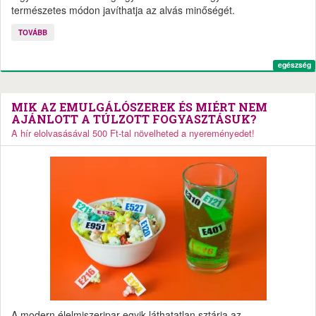
természetes módon javíthatja az alvás minőségét.
TOVÁBB
egészség
MIK AZ EMULGÁLÓSZEREK ÉS MIÉRT NEM
AJÁNLOTT A TÚLZOTT FOGYASZTÁSUK?
A hír elolvasásával 500 Ft-tal növelheted a nyereményedet!
A modern élelmiszeripar egyik láthatatlan sztárja az