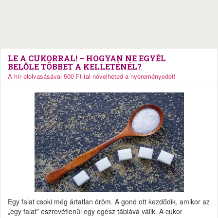
LE A CUKORRAL! – HOGYAN NE EGYÉL
BELŐLE TÖBBET A KELLETÉNÉL?
A hír elolvasásával 500 Ft-tal növelheted a nyereményedet!
Egy falat csoki még ártatlan öröm. A gond ott kezdődik, amikor az
„egy falat” észrevétlenül egy egész táblává válik. A cukor