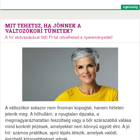
egészség
MIT TEHETSZ, HA JÖNNEK A
VÁLTOZÓKORI TÜNETEK?
A hír elolvasásával 500 Ft-tal növelheted a nyereményedet!
A változókor sokszor nem finoman kopogtat, hanem hirtelen
jelenik meg. A hőhullám, a nyugtalan éjszaka, a
megmagyarázhatatlan feszültség vagy a bőr szárazabbá válása
mind konkrét jelzések, amelyekkel nem könnyű együtt élni. A jó
hír: számos praktikus, apró lépés létezik, amelyek valódi,
érezhető könnyebbséget adnak.