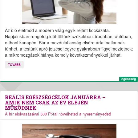
Az ülő életmód a modern világ egyik rejtett kockázata.
Napjainkban rengeteg időt töltünk székekben: irodában, autóban,
otthoni kanapén. Bár a mozdulatlanság elsőre ártalmatlannak
tűnhet, a testünk apró jelzései egyre gyakrabban figyelmeztetnek:
a mikromozgások hiánya komoly következményekkel járhat.
TOVÁBB
egészség
REÁLIS EGÉSZSÉGCÉLOK JANUÁRRA –
AMIK NEM CSAK AZ ÉV ELEJÉN
MŰKÖDNEK
A hír elolvasásával 500 Ft-tal növelheted a nyereményedet!