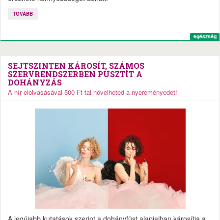
TOVÁBB
egészség
SEJTSZINTEN KÁROSÍT, SZÁMOS
SZERVRENDSZERBEN PUSZTÍT A
DOHÁNYZÁS
A hír elolvasásával 500 Ft-tal növelheted a nyereményedet!
A legújabb kutatások szerint a dohányfüst alapjaiban károsítja a