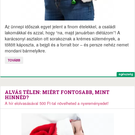
Az ünnepi időszak egyet jelent a finom ételekkel, a családi
lakomákkal és azzal, hogy “na, majd januárban diétázom”! A
karácsonyi asztalon ott sorakoznak a krémes sütemények, a
töltött káposzta, a bejgli és a forralt bor – és persze nehéz nemet
mondani bármelyikre.
TOVÁBB
egészség
ALVÁS TÉLEN: MIÉRT FONTOSABB, MINT
HINNÉD?
A hír elolvasásával 500 Ft-tal növelheted a nyereményedet!