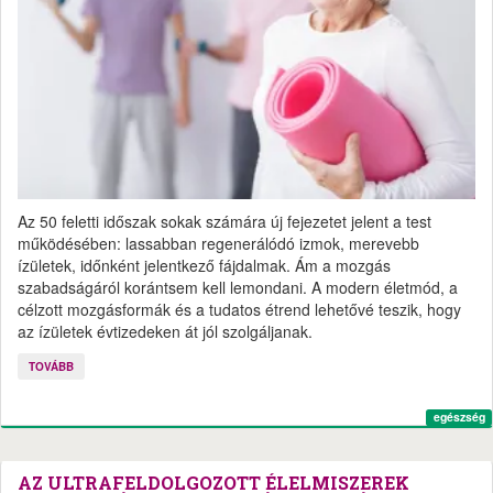
Az 50 feletti időszak sokak számára új fejezetet jelent a test
működésében: lassabban regenerálódó izmok, merevebb
ízületek, időnként jelentkező fájdalmak. Ám a mozgás
szabadságáról korántsem kell lemondani. A modern életmód, a
célzott mozgásformák és a tudatos étrend lehetővé teszik, hogy
az ízületek évtizedeken át jól szolgáljanak.
TOVÁBB
egészség
AZ ULTRAFELDOLGOZOTT ÉLELMISZEREK