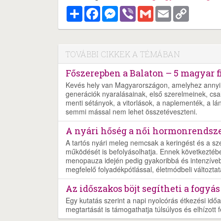
Megosztás
Facebook
Messenger
Viber
Gmail
Email
Copy
Link
TOVÁBBI CIKKEK A TÉMÁBAN
Főszerepben a Balaton – 5 magyar f
Kevés hely van Magyarországon, amelyhez annyi 
generációk nyaralásainak, első szerelmeinek, csalá
menti sétányok, a vitorlások, a naplementék, a lá
semmi mással nem lehet összetéveszteni.
A nyári hőség a női hormonrendszer
A tartós nyári meleg nemcsak a keringést és a s
működését is befolyásolhatja. Ennek következtéb
menopauza idején pedig gyakoribbá és intenzíveb
megfelelő folyadékpótlással, életmódbeli változtat
Az időszakos böjt segítheti a fogyás
Egy kutatás szerint a napi nyolcórás étkezési időa
megtartását is támogathatja túlsúlyos és elhízott f