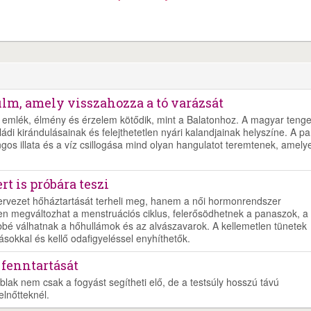
ilm, amely visszahozza a tó varázsát
emlék, élmény és érzelem kötődik, mint a Balatonhoz. A magyar tenge
di kirándulásainak és felejthetetlen nyári kalandjainak helyszíne. A pa
ngos illata és a víz csillogása mind olyan hangulatot teremtenek, amely
t is próbára teszi
zervezet hőháztartását terheli meg, hanem a női hormonrendszer
en megváltozhat a menstruációs ciklus, felerősödhetnek a panaszok, a
bé válhatnak a hőhullámok és az alvászavarok. A kellemetlen tünetek
ásokkal és kellő odafigyeléssel enyhíthetők.
 fenntartását
blak nem csak a fogyást segítheti elő, de a testsúly hosszú távú
elnőtteknél.