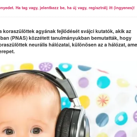
yedet. Ha tag vagy, jelentkezz be, ha új vagy, regisztrálj itt (ingyenes)!
a koraszülöttek agyának fejlődését svájci kutatók, akik az
ában (PNAS) közzétett tanulmányukban bemutatták, hogy
oraszülöttek neurális hálózatai, különösen az a hálózat, ame
erepet.