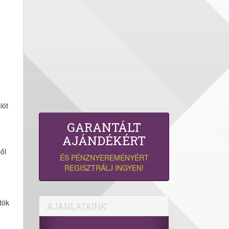
iót
GARANTÁLT
AJÁNDÉKÉRT
ől
ÉS PÉNZNYEREMÉNYÉRT
REGISZTRÁLJ INGYEN!
tók
AJÁNLATAINK