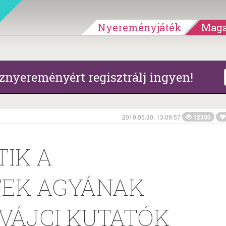
Nyereményjáték
Maga
znyereményért regisztrálj ingyen!
2019.05.30. 13:09:57
12330
TIK A
EK AGYÁNAK
VÁJCI KUTATÓK