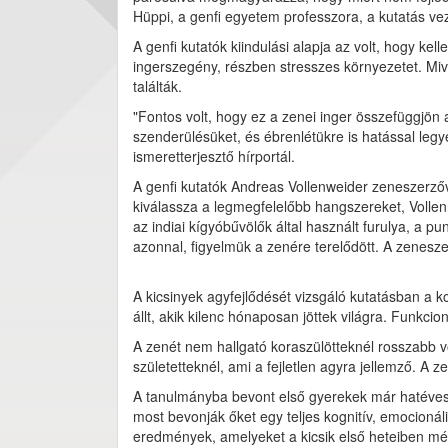
Hüppi, a genfi egyetem professzora, a kutatás vez
A genfi kutatók kiindulási alapja az volt, hogy kel
ingerszegény, részben stresszes környezetet. Mive
találták.
"Fontos volt, hogy ez a zenei inger összefüggjön
szenderülésüket, és ébrenlétükre is hatással leg
ismeretterjesztő hírportál.
A genfi kutatók Andreas Vollenweider zeneszerzőv
kiválassza a legmegfelelőbb hangszereket, Vollen
az indiai kígyóbűvölők által használt furulya, a pu
azonnal, figyelmük a zenére terelődött. A zenesz
A kicsinyek agyfejlődését vizsgáló kutatásban a k
állt, akik kilenc hónaposan jöttek világra. Funkci
A zenét nem hallgató koraszülötteknél rosszabb vo
születetteknél, ami a fejletlen agyra jellemző. A ze
A tanulmányba bevont első gyerekek már hatévese
most bevonják őket egy teljes kognitív, emocionáli
eredmények, amelyeket a kicsik első heteiben mé