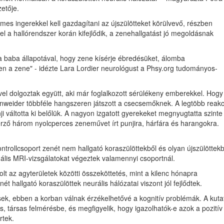
etője.
lemes ingerekkel kell gazdagítani az újszülötteket körülvevő, részben
l a hallórendszer korán kifejlődik, a zenehallgatást jó megoldásnak
 a baba állapotával, hogy zene kísérje ébredésüket, álomba
yen a zene" - idézte Lara Lordier neurológust a Phsy.org tudományos-
el dolgoztak együtt, aki már foglalkozott sérülékeny emberekkel. Hogy
nweider többféle hangszeren játszott a csecsemőknek. A legtöbb reakc
nji váltotta ki belőlük. A nagyon izgatott gyerekeket megnyugtatta szinte
erző három nyolcperces zeneművet írt punjira, hárfára és harangokra.
ontrollcsoport zenét nem hallgató koraszülöttekből és olyan újszülöttekb
onális MRI-vizsgálatokat végeztek valamennyi csoportnál.
lt az agyterületek közötti összeköttetés, mint a kilenc hónapra
nét hallgató koraszülöttek neurális hálózatai viszont jól fejlődtek.
k, ebben a korban válnak érzékelhetővé a kognitív problémák. A kuta
s, társas felmérésbe, és megfigyelik, hogy igazolhatók-e azok a pozitív
rtek.