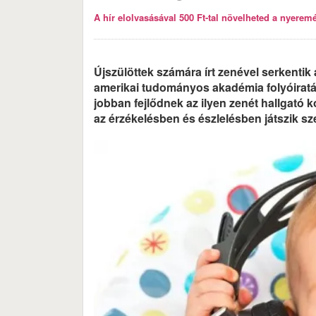
A hír elolvasásával 500 Ft-tal növelheted a nyeremén
Újszülöttek számára írt zenével serkentik 
amerikai tudományos akadémia folyóirat
jobban fejlődnek az ilyen zenét hallgató k
az érzékelésben és észlelésben játszik sz