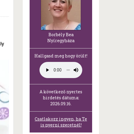
Borbély Bea
Nyíregyháza
ly
Hallgasd meg hogy örült!
A következő nyertes
hirdetés dátuma:
2026.09.16.
Csatlakozz ingyen, ha Te
is nyerni szeretnél!