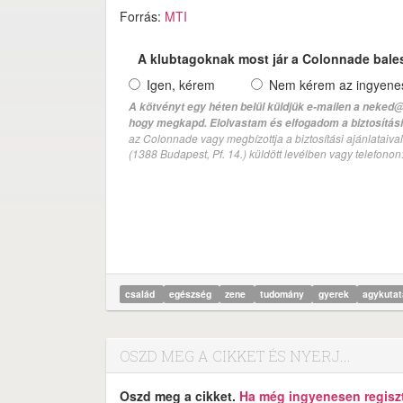
Forrás:
MTI
A klubtagoknak most jár a Colonnade bale
Igen, kérem
Nem kérem az ingyenes 
A kötvényt egy héten belül küldjük e-mailen a neked@
hogy megkapd. Elolvastam és elfogadom a biztosítási 
az Colonnade vagy megbízottja a biztosítási ajánlatai
(1388 Budapest, Pf. 14.) küldött levélben vagy telefono
család
egészség
zene
tudomány
gyerek
agykuta
OSZD MEG A CIKKET ÉS NYERJ...
Oszd meg a cikket.
Ha még ingyenesen regisztr