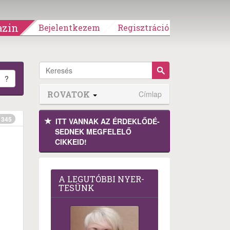
zin
Bejelentkezem
Regisztráció
?
ROVATOK
Címlap
345
ITT VANNAK AZ ÉRDEK­LŐDÉ­
SEDNEK MEGFE­LELŐ
CIKKEID!
A LEG­U­TÓB­BI NYER­
TE­SÜNK