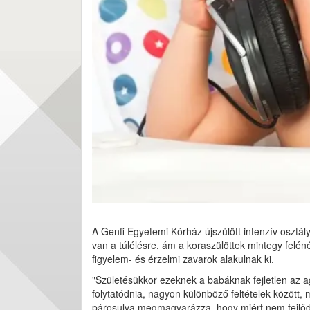
A Genfi Egyetemi Kórház újszülött intenzív osztá
van a túlélésre, ám a koraszülöttek mintegy felé
figyelem- és érzelmi zavarok alakulnak ki.
"Születésükkor ezeknek a babáknak fejletlen az ag
folytatódnia, nagyon különböző feltételek között,
párosulva megmagyarázza, hogy miért nem fejlődn