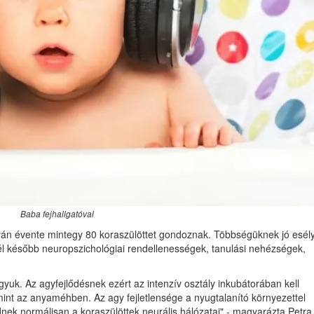
Baba fejhallgatóval
lyán évente mintegy 80 koraszülöttet gondoznak. Többségüknek jó esél
nél később neuropszichológiai rendellenességek, tanulási nehézségek,
yuk. Az agyfejlődésnek ezért az intenzív osztály inkubátorában kell
 mint az anyaméhben. Az agy fejletlensége a nyugtalanító környezettel
ek normálisan a koraszülöttek neurális hálózatai" - magyarázta Petra