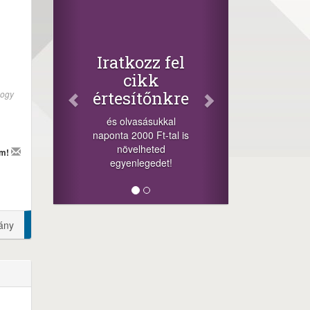
Iratkozz fel
cikk
értesítőnkre
hogy
és olvasásukkal
naponta 2000 Ft-tal is
növelheted
em!
egyenlegedet!
ány