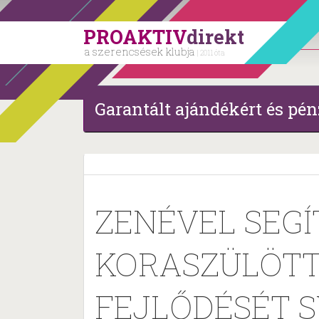
PROAKTIV
direkt
a szerencsések klubja
| 2011 óta
Garantált ajándékért és pén
ZENÉVEL SEGÍ
KORASZÜLÖTT
FEJLŐDÉSÉT S