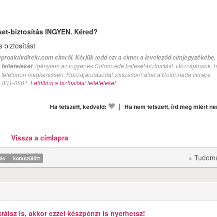
set-biztosítás INGYEN. Kéred?
biztosítást
proaktivdirekt.com címről. Kérjük tedd ezt a címet a leveleződ címjegyzékébe,
, igénylem az ingyenes Colonnade baleset-biztosítást. Hozzájárulok, 
feltételeket
val telefonon megkeressen. Hozzájárulásodat visszavonhatod a Colonnade címére
n: 801-0801.
Letöltöm a biztosítási feltételeket.
|
Ha tetszett, kedveld:
Ha nem tetszett, írd meg miért n
Vissza a címlapra
» Tudom
tás
koraszülött
álsz is, akkor ezzel készpénzt is nyerhetsz!