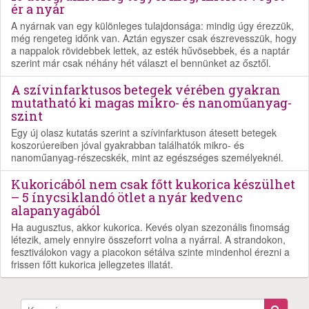
ér a nyár
A nyárnak van egy különleges tulajdonsága: mindig úgy érezzük,
még rengeteg időnk van. Aztán egyszer csak észrevesszük, hogy
a nappalok rövidebbek lettek, az esték hűvösebbek, és a naptár
szerint már csak néhány hét választ el bennünket az ősztől.
A szívinfarktusos betegek vérében gyakran
mutatható ki magas mikro- és nanoműanyag-
szint
Egy új olasz kutatás szerint a szívinfarktuson átesett betegek
koszorúereiben jóval gyakrabban találhatók mikro- és
nanoműanyag-részecskék, mint az egészséges személyeknél.
Kukoricából nem csak főtt kukorica készülhet
– 5 ínycsiklandó ötlet a nyár kedvenc
alapanyagából
Ha augusztus, akkor kukorica. Kevés olyan szezonális finomság
létezik, amely ennyire összeforrt volna a nyárral. A strandokon,
fesztiválokon vagy a piacokon sétálva szinte mindenhol érezni a
frissen főtt kukorica jellegzetes illatát.