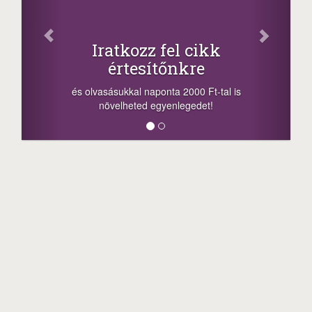
Fac
Oszd meg
atkozz fel cikk
+1.000.
értesítőnkre
-nyeremény növelés
a sorsolás napján! 
ásukkal naponta 2000 Ft-tal is
megosztási lehetőség
velheted egyenlegedet!