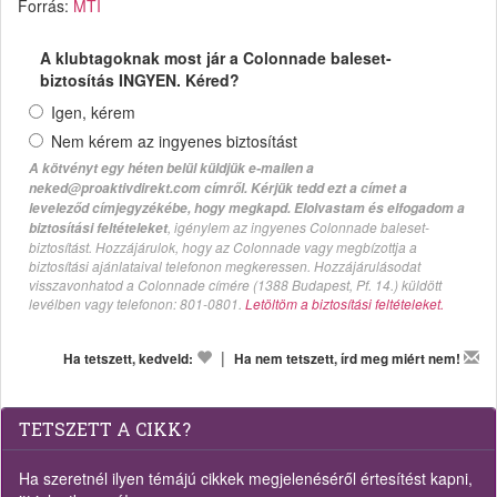
Forrás:
MTI
A klubtagoknak most jár a Colonnade baleset-
biztosítás INGYEN. Kéred?
Igen, kérem
Nem kérem az ingyenes biztosítást
A kötvényt egy héten belül küldjük e-mailen a
neked@proaktivdirekt.com címről. Kérjük tedd ezt a címet a
leveleződ címjegyzékébe, hogy megkapd. Elolvastam és elfogadom a
, igénylem az ingyenes Colonnade baleset-
biztosítási feltételeket
biztosítást. Hozzájárulok, hogy az Colonnade vagy megbízottja a
biztosítási ajánlataival telefonon megkeressen. Hozzájárulásodat
visszavonhatod a Colonnade címére (1388 Budapest, Pf. 14.) küldött
levélben vagy telefonon: 801-0801.
Letöltöm a biztosítási feltételeket.
|
Ha tetszett, kedveld:
Ha nem tetszett, írd meg miért nem!
TETSZETT A CIKK?
Ha szeretnél ilyen témájú cikkek megjelenéséről értesítést kapni,