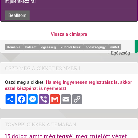
itt jelentkezz rá!
Beállítom
Vissza a címlapra
Románia
baleset
egészség
külföldi hírek
egészségügy
műtét
» Egészség
OSZD MEG A CIKKET ÉS NYERJ...
Oszd meg a cikket.
Ha még ingyenesen regisztrálsz is, akkor
ezzel készpénzt is nyerhetsz!
Megosztás
Facebook
Messenger
Viber
Gmail
Email
Copy
Link
TOVÁBBI CIKKEK A TÉMÁBAN
15 dolog, amit még tegyél meg, mielőtt véget