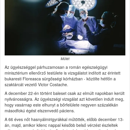
Műtét
Az ügyészséggel párhuzamosan a román egészségügyi
minisztérium ellenőrző testülete is vizsgálatot indított az érintett
bukaresti Floreasca sürgősségi kórházban - közölte hétfőn a
szaktárcát vezető Victor Costache.
A december 22-én történt baleset csak az elmúlt napokban került
nyilvánosságra. Az ügyészségi vizsgálat azt követően indult meg,
hogy vasárnap este elhunyt a bőrfelülete negyven százalékán
másodfokú égést elszenvedő páciens.
A 66 éves nőt hasnyálmirigyrákkal műtötték, előbb december 13-
án, majd, amikor kilenc nappal később belső vérzést észleltek