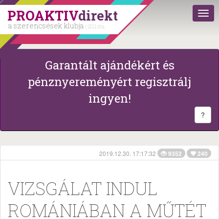
PROAKTIV
direkt
a szerencsések klubja
| 2011 óta
Garantált ajándékért és
pénznyereményért regisztrálj
ingyen!
?
2019.12.30. 17:17:32
9352
240
VIZSGÁLAT INDUL
ROMÁNIÁBAN A MŰTÉT