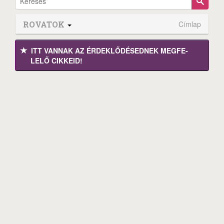
ROVATOK
Címlap
ITT VANNAK AZ ÉRDEK­LŐDÉ­SEDNEK MEGFE­
LELŐ CIKKEID!