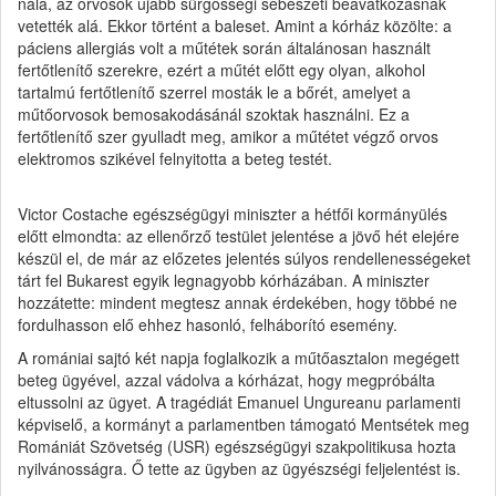
nála, az orvosok újabb sürgősségi sebészeti beavatkozásnak
vetették alá. Ekkor történt a baleset. Amint a kórház közölte: a
páciens allergiás volt a műtétek során általánosan használt
fertőtlenítő szerekre, ezért a műtét előtt egy olyan, alkohol
tartalmú fertőtlenítő szerrel mosták le a bőrét, amelyet a
műtőorvosok bemosakodásánál szoktak használni. Ez a
fertőtlenítő szer gyulladt meg, amikor a műtétet végző orvos
elektromos szikével felnyitotta a beteg testét.
Victor Costache egészségügyi miniszter a hétfői kormányülés
előtt elmondta: az ellenőrző testület jelentése a jövő hét elejére
készül el, de már az előzetes jelentés súlyos rendellenességeket
tárt fel Bukarest egyik legnagyobb kórházában. A miniszter
hozzátette: mindent megtesz annak érdekében, hogy többé ne
fordulhasson elő ehhez hasonló, felháborító esemény.
A romániai sajtó két napja foglalkozik a műtőasztalon megégett
beteg ügyével, azzal vádolva a kórházat, hogy megpróbálta
eltussolni az ügyet. A tragédiát Emanuel Ungureanu parlamenti
képviselő, a kormányt a parlamentben támogató Mentsétek meg
Romániát Szövetség (USR) egészségügyi szakpolitikusa hozta
nyilvánosságra. Ő tette az ügyben az ügyészségi feljelentést is.