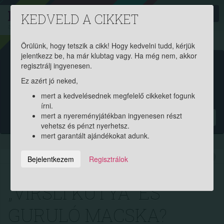
PROAKTIV
direkt
KEDVELD A CIKKET
a szerencsések klubja
| 2011 óta
Örülünk, hogy tetszik a cikk! Hogy kedvelni tudd, kérjük
jelentkezz be, ha már klubtag vagy. Ha még nem, akkor
Garantált ajándékért és
regisztrálj ingyenesen.
Ez azért jó neked,
pénznyereményért regisztrálj
mert a kedvelésednek megfelelő cikkeket fogunk
ingyen!
írni.
mert a nyereményjátékban ingyenesen részt
?
vehetsz és pénzt nyerhetsz.
mert garantált ajándékokat adunk.
2021.02.17. 13:28:59
10280
241
Bejelentkezem
Regisztrálok
„VIRSLI KUTYA” ÉS
GURULÓ MACSKA?