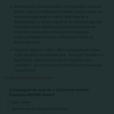
Csökkentsük a kalóriabevitelt: A kimondottan túlsúlyos
állatok számára kifejlesztett eledelek magas vitamin és
ásványi anyag tartalma mellett több fehérjét is
tartalmaznak az átlagos tápoknál. A rostokban gazdag
táplálékok pedig jóllakottság érzetet is biztosítanak,
miközben csökkentik a felszívódás sebességét.
Fajtaspecialisták tanácsát is kikérhetjük főként az
élelmezés terén.
Vessünk véget az unalom elleni evészeteknek! Ebben
aztán tényleg hasonlítanak ránk, nem igaz? Kössük le a
figyelmüket napközben is valami megoldani való
„feladattal”, és ne teremtsünk lehetőséget a felesleges
nassolásokra.
Forrás:
pethealthnetwork.com
A klubtagoknak most jár a Colonnade baleset-
biztosítás INGYEN. Kéred?
Igen, kérem
Nem kérem az ingyenes biztosítást