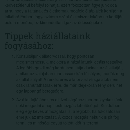
kedvezőtlenül befolyásolhatja, ezért fokozottan figyeljünk oda
arra, hogy a fajtának és életkornak megfelelő táplálék kerüljön a
tálkába! Emberi fogyasztásra szánt élelmiszer inkább ne kerüljön
bele a menübe, ez kimondottan igaz az édességekre.
Tippek háziállataink
fogyásához:
Konzultáljunk állatorvossal, hogy pontosan
megismerhessük, mekkora a háziállatunk ideális testsúlya.
A legtöbb gazdi még korántsem látja ducinak az állatkáját,
amikor az valójában már lassacskán túlsúlyos, mérjük meg
az állat súlyát! A rendszeres állatorvosi vizsgálatok nem
csak rámutathatnak erre, de már idejekorán fény derülhet
egy lappangó betegségre.
Az állat fajtájához és elhízottságához mérten igyekezzünk
neki megadni a napi testmozgás lehetőségét. Kezdetben
elég egy kevés átmozgatás is, a legjobb, ha fokozatosan
emeljük az intenzitást. A közös mozgás nekünk is jót fog
tenni, és minőségi együtt töltött időt is teremt.