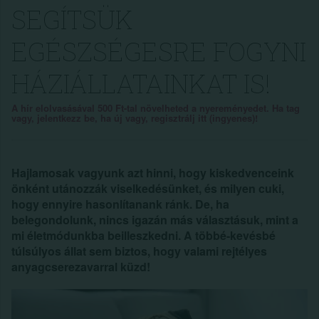
SEGÍTSÜK
EGÉSZSÉGESRE FOGYNI
HÁZIÁLLATAINKAT IS!
A hír elolvasásával 500 Ft-tal növelheted a nyereményedet. Ha tag
vagy, jelentkezz be, ha új vagy, regisztrálj itt (ingyenes)!
Hajlamosak vagyunk azt hinni, hogy kiskedvenceink
önként utánozzák viselkedésünket, és milyen cuki,
hogy ennyire hasonlítanank ránk. De, ha
belegondolunk, nincs igazán más választásuk, mint a
mi életmódunkba beilleszkedni. A többé-kevésbé
túlsúlyos állat sem biztos, hogy valami rejtélyes
anyagcserezavarral küzd!