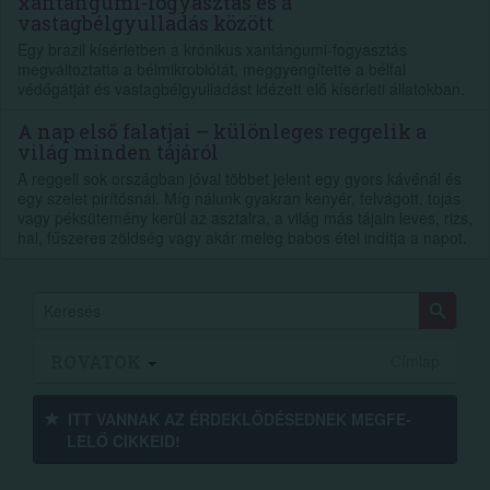
xantángumi-fogyasztás és a
vastagbélgyulladás között
Egy brazil kísérletben a krónikus xantángumi-fogyasztás
megváltoztatta a bélmikrobiótát, meggyengítette a bélfal
védőgátját és vastagbélgyulladást idézett elő kísérleti állatokban.
A nap első falatjai – különleges reggelik a
világ minden tájáról
A reggeli sok országban jóval többet jelent egy gyors kávénál és
egy szelet pirítósnál. Míg nálunk gyakran kenyér, felvágott, tojás
vagy péksütemény kerül az asztalra, a világ más tájain leves, rizs,
hal, fűszeres zöldség vagy akár meleg babos étel indítja a napot.
ROVATOK
Címlap
ITT VANNAK AZ ÉRDEK­LŐDÉ­SEDNEK MEGFE­
LELŐ CIKKEID!