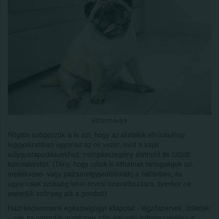
Elhízott kutya
Rögtön szögezzük is le azt, hogy az állataink elhízásához
leggyakrabban ugyanaz az ok vezet, mint a saját
súlygyarapodásunkhoz: mozgásszegény életmód és túlzott
kalóriabevitel. (Tény, hogy náluk is állhatnak betegségek (pl.
mellékvese- vagy pajzsmirigyproblémák) a háttérben, és
ugyancsak szükség lehet orvosi beavatkozásra, ilyenkor ne
seperjük szőnyeg alá a gondot!)
Házi kedvenceink egészségügyi állapotát - légzőszervek, ízületek
- már az optimális testtömeg 15%-kal való felhalmozódása is