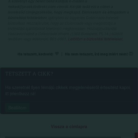
A kötvényt egy héten belül küldjük e-mailen a
neked@proaktivdirekt.com címről. Kérjük tedd ezt a címet a
leveleződ címjegyzékébe, hogy megkapd. Elolvastam és elfogadom a
, igénylem az ingyenes Colonnade baleset-
biztosítási feltételeket
biztosítást. Hozzájárulok, hogy az Colonnade vagy megbízottja a
biztosítási ajánlataival telefonon megkeressen. Hozzájárulásodat
visszavonhatod a Colonnade címére (1388 Budapest, Pf. 14.) küldött
levélben vagy telefonon: 801-0801.
Letöltöm a biztosítási feltételeket.
|
Ha tetszett, kedveld:
Ha nem tetszett, írd meg miért nem!
TETSZETT A CIKK?
Ha szeretnél ilyen témájú cikkek megjelenéséről értesítést kapni,
itt jelentkezz rá!
Beállítom
Vissza a címlapra