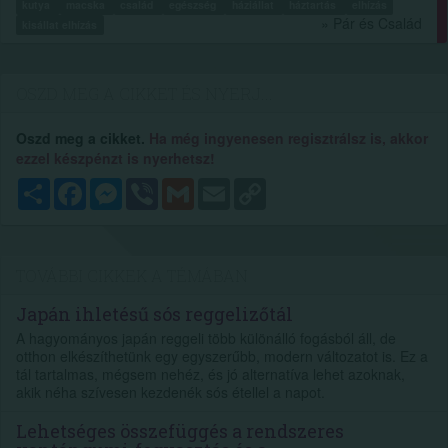
kutya
macska
család
egészség
háziállat
háztartás
elhízás
» Pár és Család
kisállat elhízás
OSZD MEG A CIKKET ÉS NYERJ...
Oszd meg a cikket.
Ha még ingyenesen regisztrálsz is, akkor
ezzel készpénzt is nyerhetsz!
Megosztás
Facebook
Messenger
Viber
Gmail
Email
Copy
Link
TOVÁBBI CIKKEK A TÉMÁBAN
Japán ihletésű sós reggelizőtál
A hagyományos japán reggeli több különálló fogásból áll, de
otthon elkészíthetünk egy egyszerűbb, modern változatot is. Ez a
tál tartalmas, mégsem nehéz, és jó alternatíva lehet azoknak,
akik néha szívesen kezdenék sós étellel a napot.
Lehetséges összefüggés a rendszeres