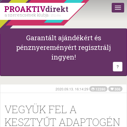
PROAKTIV
direkt
a szerencsések klubja
| 2011 óta
Garantált ajándékért és
pénznyereményért regisztrálj
ingyen!
?
2020.09.13. 16:14:29
12280
306
VEGYÜK FEL A
KESZTYŰT ADAPTOGÉN