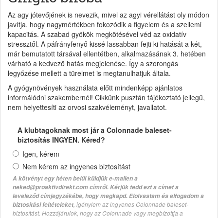
Az agy jótevőjének is nevezik, mivel az agyi vérellátást oly módon
javítja, hogy nagymértékben fokozódik a figyelem és a szellemi
kapacitás. A szabad gyökök megkötésével véd az oxidatív
stressztől. A páfrányfenyő kissé lassabban fejti ki hatását a két,
már bemutatott társával ellentétben, alkalmazásának 3. hetében
várható a kedvező hatás megjelenése. Így a szorongás
legyőzése mellett a türelmet is megtanulhatjuk általa.
A gyógynövények használata előtt mindenképp ajánlatos
informálódni szakembernél! Cikkünk pusztán tájékoztató jellegű,
nem helyettesíti az orvosi szakvéleményt, javallatot.
A klubtagoknak most jár a Colonnade baleset-
biztosítás INGYEN. Kéred?
Igen, kérem
Nem kérem az ingyenes biztosítást
A kötvényt egy héten belül küldjük e-mailen a
neked@proaktivdirekt.com címről. Kérjük tedd ezt a címet a
leveleződ címjegyzékébe, hogy megkapd. Elolvastam és elfogadom a
, igénylem az ingyenes Colonnade baleset-
biztosítási feltételeket
biztosítást. Hozzájárulok, hogy az Colonnade vagy megbízottja a