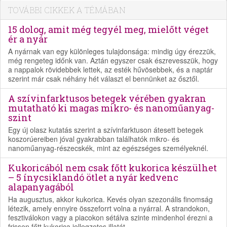
TOVÁBBI CIKKEK A TÉMÁBAN
15 dolog, amit még tegyél meg, mielőtt véget
ér a nyár
A nyárnak van egy különleges tulajdonsága: mindig úgy érezzük,
még rengeteg időnk van. Aztán egyszer csak észrevesszük, hogy
a nappalok rövidebbek lettek, az esték hűvösebbek, és a naptár
szerint már csak néhány hét választ el bennünket az ősztől.
A szívinfarktusos betegek vérében gyakran
mutatható ki magas mikro- és nanoműanyag-
szint
Egy új olasz kutatás szerint a szívinfarktuson átesett betegek
koszorúereiben jóval gyakrabban találhatók mikro- és
nanoműanyag-részecskék, mint az egészséges személyeknél.
Kukoricából nem csak főtt kukorica készülhet
– 5 ínycsiklandó ötlet a nyár kedvenc
alapanyagából
Ha augusztus, akkor kukorica. Kevés olyan szezonális finomság
létezik, amely ennyire összeforrt volna a nyárral. A strandokon,
fesztiválokon vagy a piacokon sétálva szinte mindenhol érezni a
frissen főtt kukorica jellegzetes illatát.