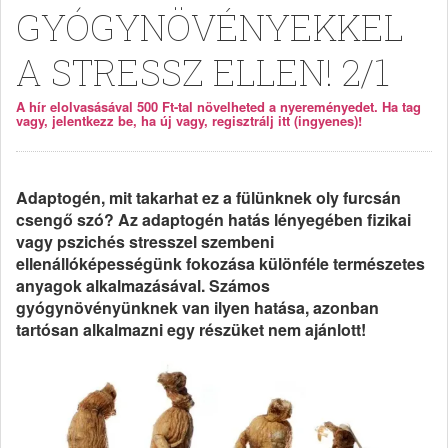
GYÓGYNÖVÉNYEKKEL
A STRESSZ ELLEN! 2/1
A hír elolvasásával 500 Ft-tal növelheted a nyereményedet. Ha tag
vagy, jelentkezz be, ha új vagy, regisztrálj itt (ingyenes)!
Adaptogén, mit takarhat ez a fülünknek oly furcsán
csengő szó? Az adaptogén hatás lényegében fizikai
vagy pszichés stresszel szembeni
ellenállóképességünk fokozása különféle természetes
anyagok alkalmazásával. Számos
gyógynövényünknek van ilyen hatása, azonban
tartósan alkalmazni egy részüket nem ajánlott!