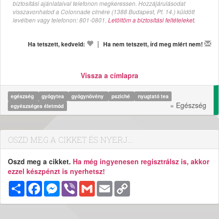
biztosítási ajánlataival telefonon megkeressen. Hozzájárulásodat
visszavonhatod a Colonnade címére (1388 Budapest, Pf. 14.) küldött
levélben vagy telefonon: 801-0801.
Letöltöm a biztosítási feltételeket.
|
Ha tetszett, kedveld:
Ha nem tetszett, írd meg miért nem!
Vissza a címlapra
egészség
gyógytea
gyógynövény
psziché
nyugtató tea
» Egészség
egyészséges életmód
OSZD MEG A CIKKET ÉS NYERJ...
Oszd meg a cikket.
Ha még ingyenesen regisztrálsz is, akkor
ezzel készpénzt is nyerhetsz!
Megosztás
Facebook
Messenger
Viber
Gmail
Email
Copy
Link