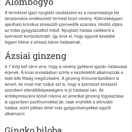
Álombogyó
A természet igazi nyugtató csodaszere ez a narancssárga kis
lampionokra emlékeztető termést hozó növény. Különösképpen
ajánlható krónikus stressztől szenvedők számára. Hódító útjára
az indiai gyógyászatból indult. Nyugtató hatása csökkenti a
szervezet kortizolszintjét, így érve el, hogy agyunk kevésbé
legyen kitéve a stressz káros hatásainak.
Ázsiai ginzeng
6-7 évig kell várni arra, hogy a növény gyökerei igazán hatásossá
érjenek. A kínai orvoslásban szinte e kezdetektől alkalmazzák a
testi-lelki fittség megőrzésére. A ginzeng immunerősítőként is
ismert, és most már tudjuk azt is, hogy a szervezet stresszel
szembeni ellenállóképességére is jó hatással van. Az
antidepresszáns közeli rokona az amerikai ginzeng fogyasztása
is ugyanilyen pozitívumokkal jár, csak enyhébb a stimuláló
hatása, ezért jobban lehet más gyógynövényekkel együtt
alkalmazni.
Gingko biloba