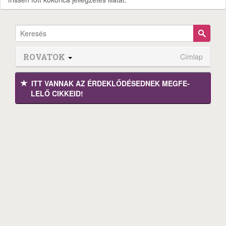
ROVATOK
Címlap
ITT VANNAK AZ ÉRDEK­LŐDÉ­SEDNEK MEGFE­
LELŐ CIKKEID!