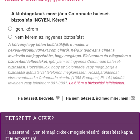
A klubtagoknak most jár a Colonnade baleset-
biztosítás INGYEN. Kéred?
Igen, kérem
Nem kérem az ingyenes biztosítást
A kötvényt egy héten belül küldjük e-mailen a
neked@proaktivdirekt.com címről. Kérjük tedd ezt a címet a
leveleződ címjegyzékébe, hogy megkapd. Elolvastam és elfogadom a
, igénylem az ingyenes Colonnade baleset-
biztosítási feltételeket
biztosítást. Hozzájárulok, hogy az Colonnade vagy megbízottja a
biztosítási ajánlataival telefonon megkeressen. Hozzájárulásodat
visszavonhatod a Colonnade címére (1388 Budapest, Pf. 14.) küldött
levélben vagy telefonon: 801-0801.
Letöltöm a biztosítási feltételeket.
|
Ha tetszett, kedveld:
Ha nem tetszett, írd meg miért nem!
TETSZETT A CIKK?
Ha szeretnél ilyen témájú cikkek megjelenéséről értesítést kapni,
itt jelentkezz rá!