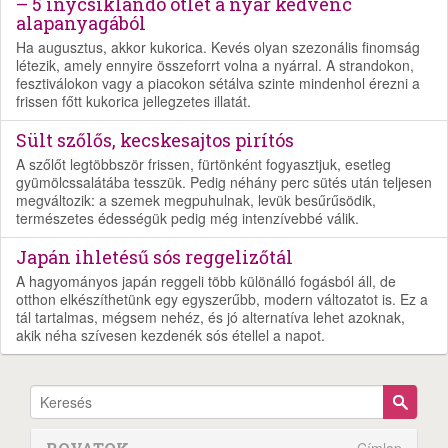
– 5 ínycsiklandó ötlet a nyár kedvenc
alapanyagából
Ha augusztus, akkor kukorica. Kevés olyan szezonális finomság
létezik, amely ennyire összeforrt volna a nyárral. A strandokon,
fesztiválokon vagy a piacokon sétálva szinte mindenhol érezni a
frissen főtt kukorica jellegzetes illatát.
Sült szőlős, kecskesajtos pirítós
A szőlőt legtöbbször frissen, fürtönként fogyasztjuk, esetleg
gyümölcssalátába tesszük. Pedig néhány perc sütés után teljesen
megváltozik: a szemek megpuhulnak, levük besűrűsödik,
természetes édességük pedig még intenzívebbé válik.
Japán ihletésű sós reggelizőtál
A hagyományos japán reggeli több különálló fogásból áll, de
otthon elkészíthetünk egy egyszerűbb, modern változatot is. Ez a
tál tartalmas, mégsem nehéz, és jó alternatíva lehet azoknak,
akik néha szívesen kezdenék sós étellel a napot.
Címlap