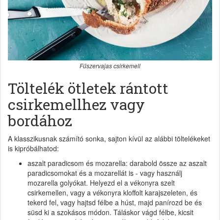
Fűszervajas csirkemell
Töltelék ötletek rántott
csirkemellhez vagy
bordához
A klasszikusnak számító sonka, sajton kívül az alábbi töltelékeket
is kipróbálhatod:
aszalt paradicsom és mozarella: darabold össze az aszalt
paradicsomokat és a mozarellát is - vagy használj
mozarella golyókat. Helyezd el a vékonyra szelt
csirkemellen, vagy a vékonyra kloffolt karajszeleten, és
tekerd fel, vagy hajtsd félbe a húst, majd panírozd be és
süsd ki a szokásos módon. Táláskor vágd félbe, kicsit