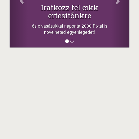
Oszd meg
atkozz fel cikk
+1.000.
értesítőnkre
-nyeremény növelés
a sorsolás napján! 
ásukkal naponta 2000 Ft-tal is
megosztási lehetőség
velheted egyenlegedet!