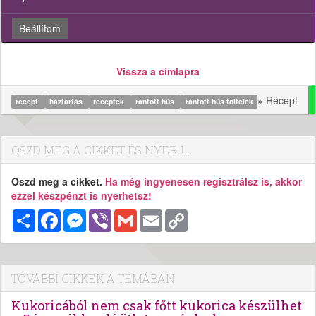
Beállítom
Vissza a címlapra
» Recept
recept
háztartás
receptek
rántott hús
rántott hús töltelék
OSZD MEG A CIKKET ÉS NYERJ...
Oszd meg a cikket.
Ha még ingyenesen regisztrálsz is, akkor
ezzel készpénzt is nyerhetsz!
Megosztás
Facebook
Messenger
Viber
Gmail
Email
Copy
Link
TOVÁBBI CIKKEK A TÉMÁBAN
Kukoricából nem csak főtt kukorica készülhet