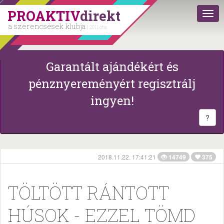
PROAKTIV
direkt
a szerencsések klubja
| 2011 óta
Garantált ajándékért és
pénznyereményért regisztrálj
ingyen!
?
2018.11.22. 17:41:21
14749
375
TÖLTÖTT RÁNTOTT
HÚSOK - EZZEL TÖMD