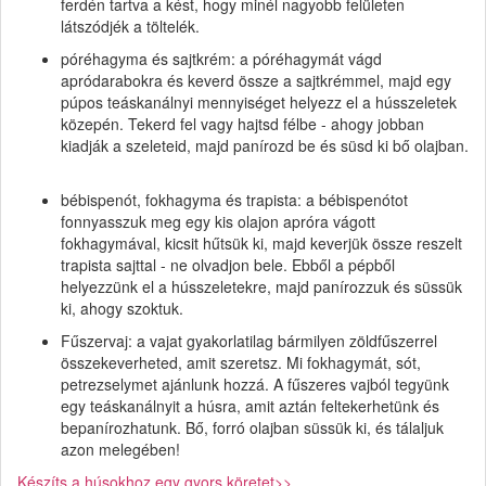
ferdén tartva a kést, hogy minél nagyobb felületen
látszódjék a töltelék.
póréhagyma és sajtkrém: a póréhagymát vágd
apródarabokra és keverd össze a sajtkrémmel, majd egy
púpos teáskanálnyi mennyiséget helyezz el a hússzeletek
közepén. Tekerd fel vagy hajtsd félbe - ahogy jobban
kiadják a szeleteid, majd panírozd be és süsd ki bő olajban.
bébispenót, fokhagyma és trapista: a bébispenótot
fonnyasszuk meg egy kis olajon apróra vágott
fokhagymával, kicsit hűtsük ki, majd keverjük össze reszelt
trapista sajttal - ne olvadjon bele. Ebből a pépből
helyezzünk el a hússzeletekre, majd panírozzuk és süssük
ki, ahogy szoktuk.
Fűszervaj: a vajat gyakorlatilag bármilyen zöldfűszerrel
összekeverheted, amit szeretsz. Mi fokhagymát, sót,
petrezselymet ajánlunk hozzá. A fűszeres vajból tegyünk
egy teáskanálnyit a húsra, amit aztán feltekerhetünk és
bepanírozhatunk. Bő, forró olajban süssük ki, és tálaljuk
azon melegében!
Készíts a húsokhoz egy gyors köretet>>