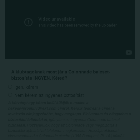
A klubtagoknak most jár a Colonnade baleset-
biztosítás INGYEN. Kéred?
Igen, kérem
Nem kérem az ingyenes biztosítást
A kötvényt egy héten belül küldjük e-mailen a
neked@proaktivdirekt.com címről. Kérjük tedd ezt a címet a
leveleződ címjegyzékébe, hogy megkapd. Elolvastam és elfogadom a
, igénylem az ingyenes Colonnade baleset-
biztosítási feltételeket
biztosítást. Hozzájárulok, hogy az Colonnade vagy megbízottja a
biztosítási ajánlataival telefonon megkeressen. Hozzájárulásodat
visszavonhatod a Colonnade címére (1388 Budapest, Pf. 14.) küldött