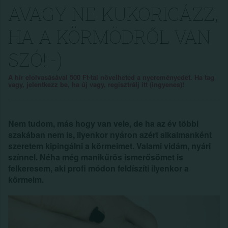
AVAGY NE KUKORICÁZZ,
HA A KÖRMÖDRŐL VAN
SZÓ!:-)
A hír elolvasásával 500 Ft-tal növelheted a nyereményedet. Ha tag
vagy, jelentkezz be, ha új vagy, regisztrálj itt (ingyenes)!
Nem tudom, más hogy van vele, de ha az év többi
szakában nem is, ilyenkor nyáron azért alkalmanként
szeretem kipingálni a körmeimet. Valami vidám, nyári
színnel. Néha még manikűrös ismerősömet is
felkeresem, aki profi módon feldíszíti ilyenkor a
körmeim.