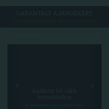
GARANTÁLT AJÁNDÉKÉRT
ÉS PÉNZNYEREMÉNYÉRT REGISZTRÁLJ INGYEN!
AJÁNLATAINK
Fa
Oszd me
Iratkozz fel cikk
+1.0
értesítőnkre
-nyeremény növe
a sorsolás napjá
vasásukkal naponta 2000 Ft-tal is
megosztási lehető