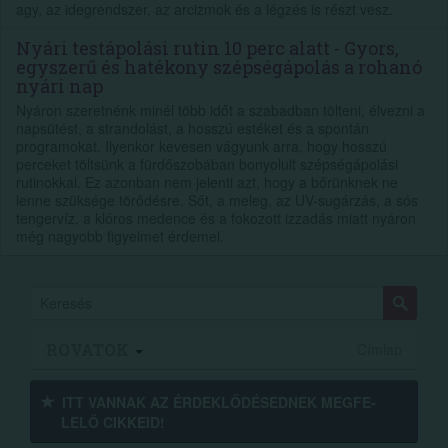
agy, az idegrendszer, az arcizmok és a légzés is részt vesz.
Nyári testápolási rutin 10 perc alatt - Gyors,
egyszerű és hatékony szépségápolás a rohanó
nyári nap
Nyáron szeretnénk minél több időt a szabadban tölteni, élvezni a
napsütést, a strandolást, a hosszú estéket és a spontán
programokat. Ilyenkor kevesen vágyunk arra, hogy hosszú
perceket töltsünk a fürdőszobában bonyolult szépségápolási
rutinokkal. Ez azonban nem jelenti azt, hogy a bőrünknek ne
lenne szüksége törődésre. Sőt, a meleg, az UV-sugárzás, a sós
tengervíz, a klóros medence és a fokozott izzadás miatt nyáron
még nagyobb figyelmet érdemel.
ROVATOK
Címlap
ITT VANNAK AZ ÉRDEK­LŐDÉ­SEDNEK MEGFE­
LELŐ CIKKEID!