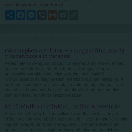
ezzel készpénzt is nyerhetsz!
Megosztás
Facebook
Messenger
Viber
Gmail
Email
Copy
Link
TOVÁBBI CIKKEK A TÉMÁBAN
Főszerepben a Balaton – 5 magyar film, amely
visszahozza a tó varázsát
Kevés hely van Magyarországon, amelyhez annyi emlék, élmény
és érzelem kötődik, mint a Balatonhoz. A magyar tenger
generációk nyaralásainak, első szerelmeinek, családi
kirándulásainak és felejthetetlen nyári kalandjainak helyszíne. A
part menti sétányok, a vitorlások, a naplementék, a lángos illata
és a víz csillogása mind olyan hangulatot teremtenek, amelyet
semmi mással nem lehet összetéveszteni.
Mi történik a testünkkel, amikor nevetünk?
A nevetés néha egy halk mosollyal kezdődik, máskor annyira
erős, hogy könnybe lábad a szemünk, fájni kezd a hasunk, és alig
kapunk levegőt. Bár többnyire egyszerű, ösztönös reakciónak
gondoljuk, a nevetés valójában összetett folyamat, amelyben az