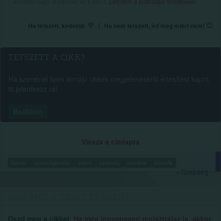
levélben vagy telefonon: 801-0801.
Letöltöm a biztosítási feltételeket.
|
Ha tetszett, kedveld:
Ha nem tetszett, írd meg miért nem!
TETSZETT A CIKK?
Ha szeretnél ilyen témájú cikkek megjelenéséről értesítést kapni,
itt jelentkezz rá!
Beállítom
Vissza a címlapra
humor
szépségápolás
videó
szépség
manikűr
körmök
» Szépség
OSZD MEG A CIKKET ÉS NYERJ...
Oszd meg a cikket.
Ha még ingyenesen regisztrálsz is, akkor