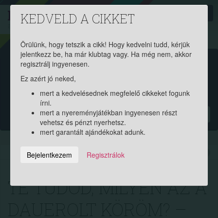
PROAKTIV
direkt
KEDVELD A CIKKET
a szerencsések klubja
| 2011 óta
Örülünk, hogy tetszik a cikk! Hogy kedvelni tudd, kérjük
jelentkezz be, ha már klubtag vagy. Ha még nem, akkor
Garantált ajándékért és
regisztrálj ingyenesen.
Ez azért jó neked,
pénznyereményért regisztrálj
mert a kedvelésednek megfelelő cikkeket fogunk
ingyen!
írni.
mert a nyereményjátékban ingyenesen részt
?
vehetsz és pénzt nyerhetsz.
mert garantált ajándékokat adunk.
2019.06.03. 13:29:35
10931
202
Bejelentkezem
Regisztrálok
TE TUDOD, MILYEN AZ A
DAUEROLT KÖRÖM? –